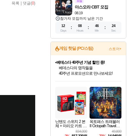
모집
목록
|
댓글(
0
)
아스오라 CBT 모집
08.19
참가자 모집까지 남은 기간
12
08
46
23
Days
Hours
Min
Sec
게임 핫딜 (PC/스팀)
스토어+
베데스다 40주년 기념 할인 중!
베데스다의 명작들을
40주년 프로모션으로 만나보세요!
인벤게임즈 8월 특별 할인!
드래곤소드: 어웨이크닝 입점!
문명 7 특별 할인!
귀무자: 검의 길 예약 판매 중!
비스트 오브 리인카네이션 정식 출시!
커세어 코브 출시 기념 할인!
더 렐릭 퍼스트 가디언 정식 출시
마블 투혼 파이팅 소울즈 예약 판매 중!
캡콤 프렌차이즈 할인 진행 중!
캡콤 일부 상품 상시 할인
스타워즈 은하계 레이서
로블록스 기프트 카드 공식 입점
인기 퍼블리셔 모음!
스팀으로 만나는 드래곤소드!
조선&고려 DLC 출시 예정
10% 할인과
게임프릭 신작 IP
해적'섬'을 발전시키자!
설화x하드코어 액션!
마블 히어로 총 출동&화려한 격투!
몬헌, 바하 등 인기 IP를
몬헌 와일즈 & 드래곤즈 도그마2
인벤게임즈에서 10% 추가 적립
Robux를 가장 안전하고
최대 90% 할인가를 만나보세요!
네이버혜택과 함께 만나보세요!
50%할인&추가 적립까지!
이니&베니 혜택까지!
네이버 혜택가와 함께 예약하세요!
할인&네이버혜택으로 만나보세요!
네이버페이 혜택과 만나보세요!
네이버 포인트 혜택까지!
할인가에 만나보세요!
일부 에디션 상시 할인!
혜택으로 예약 판매 중
편안하게 충전하세요
닌텐도 스위치 2 본
옥토패스 트래블러
체 + 마리오 카트 월
II Octopath Traveler I
드 + 포켓몬 포코피
I
834,000
49,800
아 번들