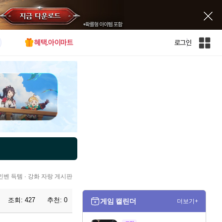
혜택.아이마트
로그인
인
벤
전
체
사
이
트
맵
인벤 득템 · 강화 자랑 게시판
조회:
427
추천:
0
게임 캘린더
더보기+