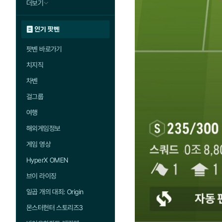
더보기
인기 팟벤
팟벤 바로가기
치지직
차벤
걸그룹
여행
해외게임정보
게임 영상
HyperX OMEN
브이 라이징
일곱 개의 대죄: Origin
몬스터헌터 스토리즈3