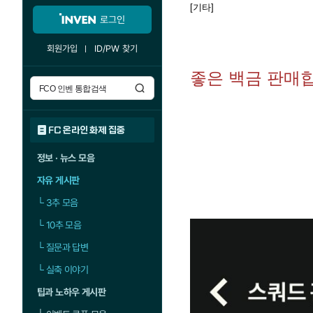
[기타]
로그인
회원가입
ID/PW 찾기
좋은 백금 판매
FC 온라인 화제 집중
정보 · 뉴스 모음
자유 게시판
└
3추 모음
└
10추 모음
└
질문과 답변
└
실축 이야기
팁과 노하우 게시판