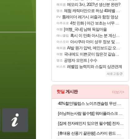
메모리 3사, 2027년 생산분 완판?
해외겜
체험 캐릭터만으로 허상 40레벨 하이와티아 5분 컷!｜에이메스·린네·모니에 명함
명조
툼레이더 레가시 퍼즐과 함정 영상
PV
4컷 만화 | 야간 보초는 너무 힘들어
아주프로
[여행_국내] 남해 독일마을
여행
혹시 이 만화 아시는 분 계신가요
애니클립
아사쿠라 마이 성우 정보 및 주요 필모
아스오라
AI발 원가 압박, 메인보드값 오르나
해외겜
국내에도 이쁜곳이 많은것 같습니다
여행
공명자 모먼트 | 수수
명조
레벨업 능력치와 스킬의 상관관계
비스트
새로고침
핫딜
게시판
더보기+
40%할인!필립스 노이즈캔슬링 무선 블루투스 헤드셋 블랙
[러닝하는사람 필수템] 워터플라스크 500ml x 2개
[집에 전자레인지 있으면 필수템] 전자레인지 스팀 청소인형 x 2개
[휴대용 선풍기 끝판왕] 스카이 윈드 와이드 빅팬 접이식 선풍기