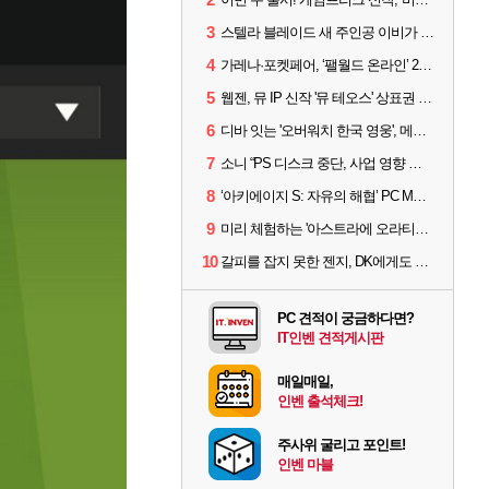
3
스텔라 블레이드 새 주인공 이비가 부릅니다, 'Wanna be in LOVE' 뮤비 공개
4
가레나·포켓페어, ‘팰월드 온라인’ 2026년 출시 예고
5
웹젠, 뮤 IP 신작 '뮤 테오스' 상표권 출원
6
디바 잇는 '오버워치 한국 영웅', 메카 파일럿 디몬 나온다
7
소니 “PS 디스크 중단, 사업 영향 없다”
8
‘아키에이지 S: 자유의 해협’ PC MMORPG로 개발한다
9
미리 체험하는 '아스트라에 오라티오'...NC, 8/19부터 CBT 참가자 모집
10
갈피를 잡지 못한 젠지, DK에게도 0:2 패배
PC 견적이 궁금하다면?
IT인벤 견적게시판
매일매일,
인벤 출석체크!
주사위 굴리고 포인트!
인벤 마블