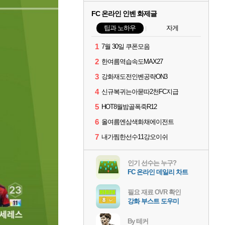
FC 온라인 인벤 화제글
팁과 노하우
자게
1
7월 30일 쿠폰모음
2
한여름역습속도MAX27
3
강화재도전인벤공략ON3
4
신규복귀는아묻따2천FC지급
5
HOT8월밤골폭죽R12
6
올여름엔삼색화채에이전트
7
내가찜한선수11강오이쉬
인기 선수는 누구?
FC 온라인 데일리 차트
필요 재료 OVR 확인
강화 부스트 도우미
By 테커