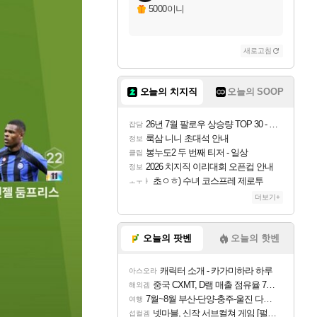
5000이니
새로고침
오늘의 치지직
오늘의 SOOP
26년 7월 팔로우 상승량 TOP 30 - 월간 치지직
잡담
룩삼 니니 초대석 안내
정보
봉누도2 두 번째 티저 - 일상
클립
2026 치지직 이리대회 오픈컵 안내
정보
초ㅇㅎ) 수녀 코스프레 제로투
ㅗㅜㅑ
더보기+
오늘의 팟벤
오늘의 핫벤
캐릭터 소개 - 카가미하라 하루
아스오라
중국 CXMT, D램 매출 점유율 7%…글로벌 4위로 부상
해외겜
7월~8월 부산-단양-충주-울진 다녀왔어요~
여행
넷마블, 신작 서브컬쳐 게임 [펄 인 블루] 티저 사이트 오픈
섭컬겜