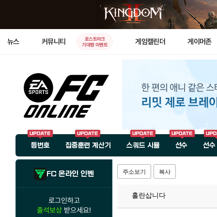
로스트아크
뉴스
커뮤니티
게임캘린더
게이머존
기대평 이벤트
등번호
집중훈련 계산기
스쿼드 시뮬
선수
선수
주소보기
복사
FC 온라인 인벤
홀란삽니다
로그인하고
출석보상
받으세요!