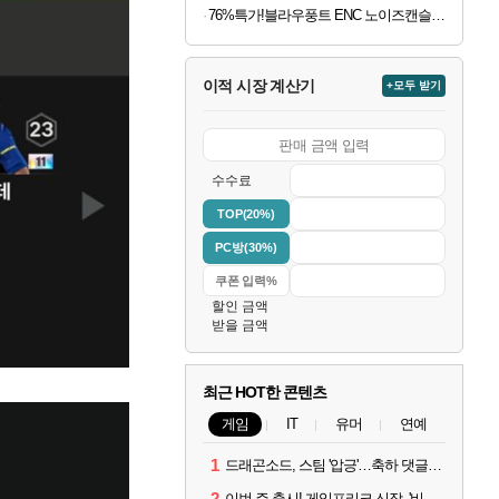
76%특가!블라우풍트 ENC 노이즈캔슬링 블루투스5.4 무선이어폰
이적 시장 계산기
+모두 받기
수수료
TOP(20%)
PC방(30%)
할인 금액
받을 금액
최근 HOT한 콘텐츠
게임
IT
유머
연예
1
드래곤소드, 스팀 '압긍'…축하 댓글 달고 게임 코드 받자!
2
이번 주 출시! 게임프리크 신작, '비스트 오브 리인카네이션'