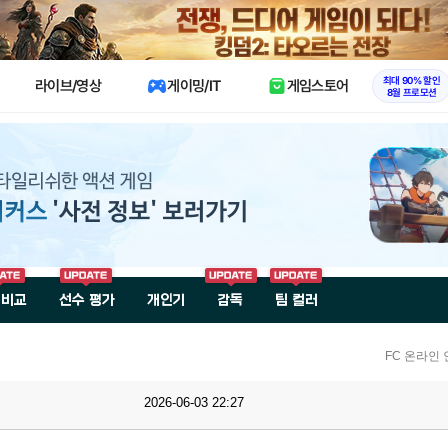
X
최대 90% 할인
라이브/영상
게이밍/IT
게임스토어
8월 프로모션
 비교
선수 평가
개인기
감독
팀 컬러
FC 온라인 
2026-06-03 22:27