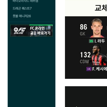
바이오하자드 레퀴엠
드래곤 퀘스트7
풋볼 매니저26