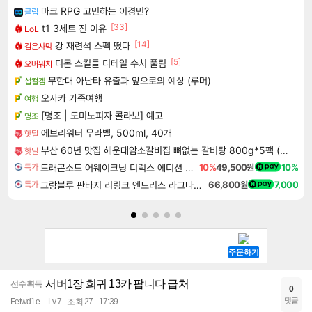
마크 RPG 고민하는 이경민?
클립
[33]
t1 3세트 진 이유
LoL
[14]
강 재련석 스펙 떴다
검은사막
[5]
디몬 스킬들 디테일 수치 풀림
오버워치
무한대 아난타 유출과 앞으로의 예상 (루머)
섭컬겜
오사카 가족여행
여행
[명조 | 도미노피자 콜라보] 예고
명조
에브리워터 무라벨, 500ml, 40개
핫딜
부산 60년 맛집 해운대암소갈비집 뼈없는 갈비탕 800g*5팩 (총 4kg) | 살코기 듬뿍 순살 소 갈비탕 진한 국물
핫딜
드래곤소드 어웨이크닝 디럭스 에디션 DragonSword Awakening Deluxe Edition
10%
49,500원
10%
특가
그랑블루 판타지 리링크 엔드리스 라그나로크 Granblue Fantasy Relink Endless Ragnarok
66,800원
7,000
특가
서버1장 희귀 13카 팝니다 급처
선수획득
0
댓글
Fetwd1e
Lv.7
조회 27
17:39