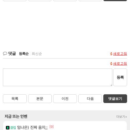
댓글
등록순
|
최신순
새로고침
새로고침
등록
목록
본문
이전
다음
댓글보기
지금 뜨는 인벤
더보기+
[9]
임나은) 진짜 음지;;
클립