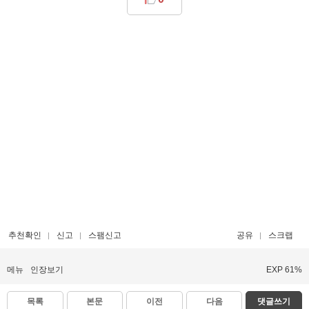
추천확인
신고
스팸신고
공유
스크랩
메뉴
인장보기
EXP 61%
목록
본문
이전
다음
댓글쓰기