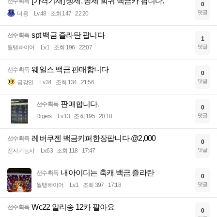
[가격기재] 생제, 공제 희귀 백금카 팝니다.
선수획득
0
댓글
더용
Lv.48
조회 147
22:20
spt 백금 즐라탄 팝니다
선수획득
1
댓글
월탱빠이어
Lv.1
조회 196
22:07
웨일스 백금 판매합니다
선수획득
0
댓글
금강인
Lv.34
조회 134
21:56
판매합니다.
선수획득
0
댓글
Rigers
Lv.13
조회 195
20:18
레버쿠젠 백금키퍼한장팝니다 @2,000
선수획득
0
댓글
전자기능사
Lv.63
조회 118
17:47
내아이디는 축캐 백금 즐라탄
선수획득
0
댓글
월탱빠이어
Lv.1
조회 397
17:18
Wc22 알리송 12카 팔아요
선수획득
0