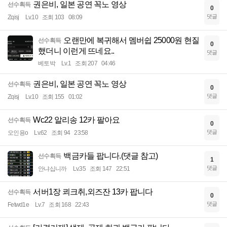
권은비, 일본 공연 꼭노 영상
선수획득
0
댓글
Zqisj
Lv.10
조회 103
08:09
오랜만에 복귀해서 멤버쉽 25000원 현질
선수획득
0
했더니 이런게 뜨네요..
댓글
베토박
Lv.1
조회 207
04:46
권은비, 일본 공연 꼭노 영상
선수획득
0
댓글
Zqisj
Lv.10
조회 155
01:02
Wc22 알리송 12카 팔아요
선수획득
0
댓글
오인용o
Lv.62
조회 94
23:58
백금카들 팝니다.(댓글 참고)
선수획득
1
댓글
안냐십니까
Lv.35
조회 147
22:51
서버1장 쾨크취,외즈잔 13카 팝니다
선수획득
0
댓글
Fetwd1e
Lv.7
조회 168
22:43