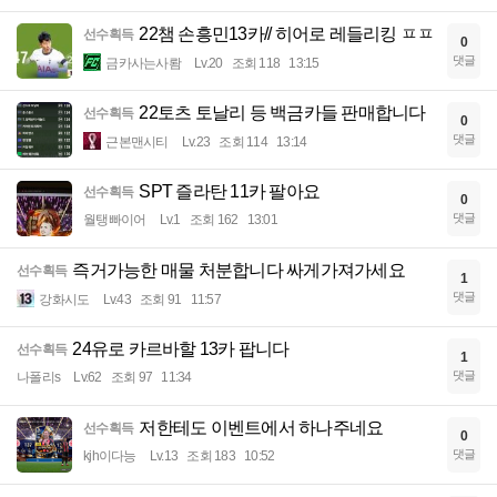
22챔 손흥민13카// 히어로 레들리킹 ㅍㅍ
선수획득
0
댓글
금카사는사뢈
Lv.20
조회 118
13:15
22토츠 토날리 등 백금카들 판매합니다
선수획득
0
댓글
근본맨시티
Lv.23
조회 114
13:14
SPT 즐라탄 11카 팔아요
선수획득
0
댓글
월탱빠이어
Lv.1
조회 162
13:01
즉거가능한 매물 처분합니다 싸게가져가세요
선수획득
1
댓글
강화시도
Lv.43
조회 91
11:57
24유로 카르바할 13카 팝니다
선수획득
1
댓글
나폴리s
Lv.62
조회 97
11:34
저한테도 이벤트에서 하나주네요
선수획득
0
댓글
kjh이다능
Lv.13
조회 183
10:52