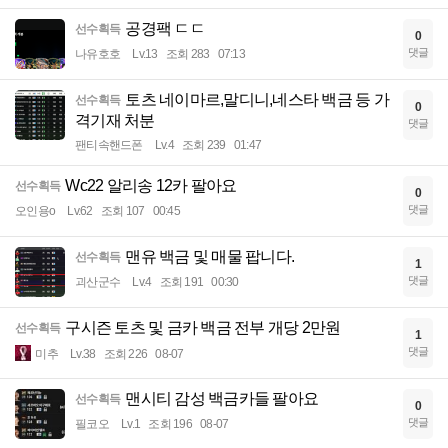
공경팩 ㄷㄷ
선수획득
0
댓글
나유호호
Lv.13
조회 283
07:13
토츠 네이마르,말디니,네스타 백금 등 가
선수획득
0
격기재 처분
댓글
팬티속핸드폰
Lv.4
조회 239
01:47
Wc22 알리송 12카 팔아요
선수획득
0
댓글
오인용o
Lv.62
조회 107
00:45
맨유 백금 및 매물 팝니다.
선수획득
1
댓글
괴산군수
Lv.4
조회 191
00:30
구시즌 토츠 및 금카 백금 전부 개당 2만원
선수획득
1
댓글
미추
Lv.38
조회 226
08-07
맨시티 감성 백금카들 팔아요
선수획득
0
댓글
필코오
Lv.1
조회 196
08-07