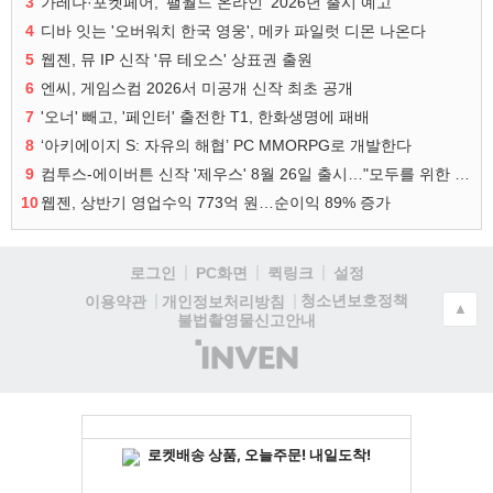
3
가레나·포켓페어, ‘팰월드 온라인’ 2026년 출시 예고
4
디바 잇는 '오버워치 한국 영웅', 메카 파일럿 디몬 나온다
5
웹젠, 뮤 IP 신작 '뮤 테오스' 상표권 출원
6
엔씨, 게임스컴 2026서 미공개 신작 최초 공개
7
'오너' 빼고, '페인터' 출전한 T1, 한화생명에 패배
8
‘아키에이지 S: 자유의 해협’ PC MMORPG로 개발한다
9
컴투스-에이버튼 신작 '제우스' 8월 26일 출시…"모두를 위한 경쟁"
10
웹젠, 상반기 영업수익 773억 원…순이익 89% 증가
로그인
PC화면
퀵링크
설정
청소년보호정책
이용약관
개인정보처리방침
▲
불법촬영물신고안내
(주)
인
벤