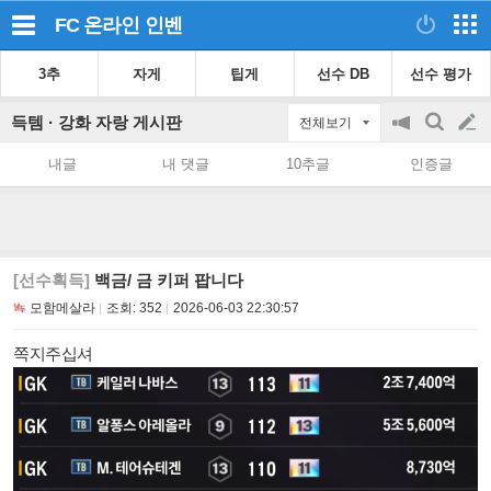
FC 온라인
인벤
3추
자게
팁게
선수 DB
선수 평가
득템 · 강화 자랑 게시판
전체보기
공
검
글
지
색
내글
내 댓글
10추글
인증글
on/off
쓰
기
[선수획득]
백금/ 금 키퍼 팝니다
모함메살라
조회:
352
2026-06-03 22:30:57
쪽지주십셔