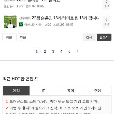
0
댓글
오인용o
Lv.62
조회 82
08-07
22챔 손흥민 13카/히어로 킹 13카 팝니다
선수획득
0
댓글
금카사는사뢈
Lv.20
조회 195
08-07
최근
다음
검색
글쓰기
1
2
3
4
5
최근 HOT한 콘텐츠
게임
IT
유머
연예
1
드래곤소드, 스팀 '압긍'…축하 댓글 달고 게임 코드 받자!
2
이번 주 출시! 게임프리크 신작, '비스트 오브 리인카네이션'