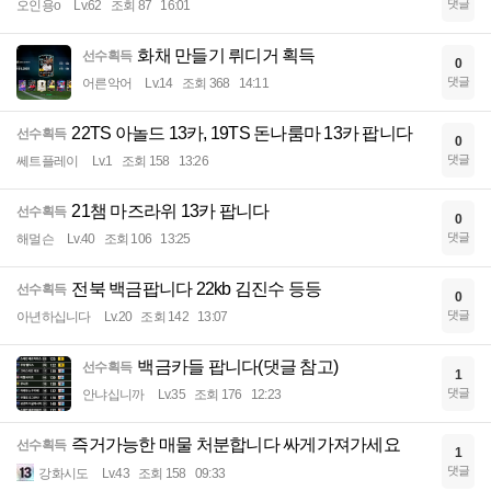
댓글
오인용o
Lv.62
조회 87
16:01
화채 만들기 뤼디거 획득
선수획득
0
댓글
어른악어
Lv.14
조회 368
14:11
22TS 아놀드 13카, 19TS 돈나룸마 13카 팝니다
선수획득
0
댓글
쎄트플레이
Lv.1
조회 158
13:26
21챔 마즈라위 13카 팝니다
선수획득
0
댓글
해멀슨
Lv.40
조회 106
13:25
전북 백금팝니다 22kb 김진수 등등
선수획득
0
댓글
아년하십니다
Lv.20
조회 142
13:07
백금카들 팝니다(댓글 참고)
선수획득
1
댓글
안냐십니까
Lv.35
조회 176
12:23
즉거가능한 매물 처분합니다 싸게가져가세요
선수획득
1
댓글
강화시도
Lv.43
조회 158
09:33