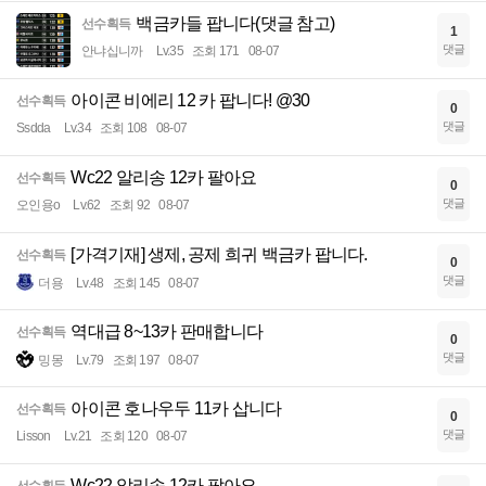
백금카들 팝니다(댓글 참고)
선수획득
1
댓글
안냐십니까
Lv.35
조회 171
08-07
아이콘 비에리 12 카 팝니다! @30
선수획득
0
댓글
Ssdda
Lv.34
조회 108
08-07
Wc22 알리송 12카 팔아요
선수획득
0
댓글
오인용o
Lv.62
조회 92
08-07
[가격기재] 생제, 공제 희귀 백금카 팝니다.
선수획득
0
댓글
더용
Lv.48
조회 145
08-07
역대급 8~13카 판매합니다
선수획득
0
댓글
밍몽
Lv.79
조회 197
08-07
아이콘 호나우두 11카 삽니다
선수획득
0
댓글
Lisson
Lv.21
조회 120
08-07
Wc22 알리송 12카 팔아요
선수획득