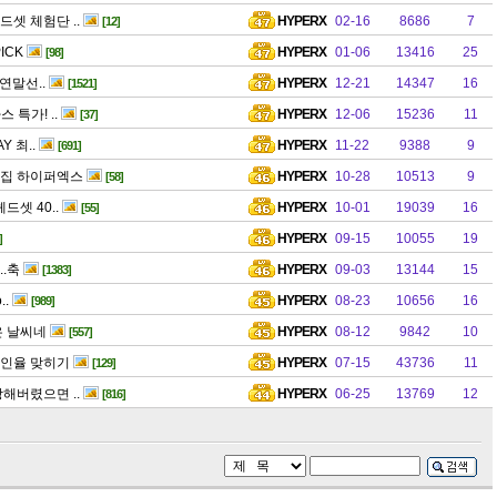
드셋 체험단 ..
HYPERX
02-16
8686
7
[12]
ICK
HYPERX
01-06
13416
25
[98]
 연말선..
HYPERX
12-21
14347
16
[1521]
 특가! ..
HYPERX
12-06
15236
11
[37]
Y 최..
HYPERX
11-22
9388
9
[691]
맛집 하이퍼엑스
HYPERX
10-28
10513
9
[58]
드셋 40..
HYPERX
10-01
19039
16
[55]
HYPERX
09-15
10055
19
]
..축
HYPERX
09-03
13144
15
[1383]
..
HYPERX
08-23
10656
16
[989]
은 날씨네
HYPERX
08-12
9842
10
[557]
할인율 맞히기
HYPERX
07-15
43736
11
[129]
망해버렸으면 ..
HYPERX
06-25
13769
12
[816]