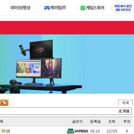
최대 90% 할인
라이브/영상
게이밍/IT
게임스토어
8월 프로모션
목록
목
글쓴이
등록일
조회
추천
.
[2]
HYPERX
05-10
12725
8