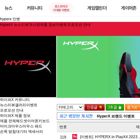
로스트아크
뉴스
커뮤니티
게임캘린더
게이머존
기대평 이벤트
hyperx 인벤
HyperX 뉴스
리뷰게시판
제품 정보
이벤트
프로모션 안내
하이퍼X 커뮤니티
뉴스
리뷰
갤러리
이벤트
프로모션 안내
하이퍼X 제품 정보
HyperX 브랜드 이벤트
제품 전체
헤드셋
이어폰
키보드
마이크
마우스
마우스 패드
번호
제
손목 받침대
기타 액세서리
[이벤트] HYPERX in PlayX4 2023 .
119