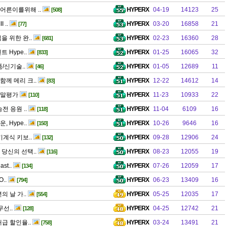
어른이를위해 ..
HYPERX
04-19
14123
25
[508]
 ..
HYPERX
03-20
16858
21
[77]
을 위한 완..
HYPERX
02-23
16360
28
[681]
 Hype..
HYPERX
01-25
16065
32
[833]
품/신기술..
HYPERX
01-05
12689
11
[46]
함께 메리 크..
HYPERX
12-22
14612
14
[83]
월말평가
HYPERX
11-23
10933
22
[110]
전 응원 ..
HYPERX
11-04
6109
16
[118]
 Hype..
HYPERX
10-26
9646
16
[150]
기계식 키보..
HYPERX
09-28
12906
24
[132]
 당신의 선택..
HYPERX
08-23
12055
19
[116]
st..
HYPERX
07-26
12059
17
[134]
..
HYPERX
06-23
13409
16
[794]
의 날 가..
HYPERX
05-25
12035
17
[554]
무선..
HYPERX
04-25
12742
21
[128]
대급 할인율..
HYPERX
03-24
13491
21
[758]