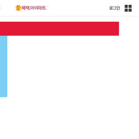
혜택.아이마트
로그인
인
벤
전
체
사
이
트
맵