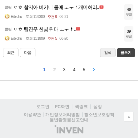
ㅇㅎ 함지아 비키니 몸매 ㅗㅜㅑ개미허리..
클립
46
댓글
Eibichu
조회 119300
추천 9
06-21
ㅇㅎ 팀진우 한빛 뒤태 ㅗㅜㅑ..
클립
39
댓글
Eibichu
조회 111909
추천 5
06-20
최근
다음
검색
글쓰기
1
2
3
4
5
로그인
PC화면
퀵링크
설정
청소년보호정책
이용약관
개인정보처리방침
▲
불법촬영물신고안내
(주)
인