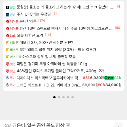
[4]
풍월량) 물소는 왜 물소라고 하는거야? 아! 그만 ㅋㅋ 알았어 ㅋㅋ
클립
[5]
주식 UFC라는 우정잉
클립
[174]
분내학개론
메이플
[90]
환산 13만 스펙으로 삐져서 매주 수로 10만점 치고있으면 ㅋㅋ
메이플
[14]
오늘 티한전 요약
LoL
메모리 3사, 2027년 생산분 완판?
해외겜
모든 엘리트 골렘 위치 공략 (30개) - 방랑 결투가
비스트
아스오라 성우 정보 및 출연작 모음
아스오라
더담은 경기미 추청 아끼바레 쌀 특등급 10kg
핫딜
48%할인 후디스 무가당 플레인 그릭요거트, 400g, 2개
핫딜
디제이맥스 리스펙트 V 블루아카이브 팩 DJMAX RESPECT V Blue Archive Pack DLC
65%
6,930원
12%
특가
드래곤 퀘스트 III HD 2D 리메이크 Dragon Quest III HD 2D Remake
69,800원
50%
34,900원
특가
권은비, 일본 공연 꼭노 영상
잡담