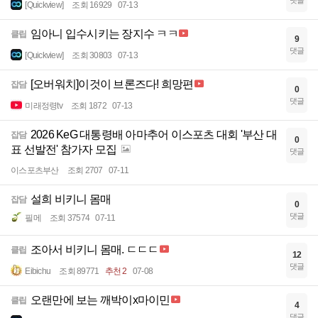
댓글
[Quickview]
조회 16929
07-13
임아니 입수시키는 장지수 ㅋㅋ
클립
9
댓글
[Quickview]
조회 30803
07-13
[오버워치]이것이 브론즈다! 희망편
잡담
0
댓글
미래정령tv
조회 1872
07-13
2026 KeG 대통령배 아마추어 이스포츠 대회 '부산 대
잡담
0
표 선발전' 참가자 모집
댓글
이스포츠부산
조회 2707
07-11
설희 비키니 몸매
잡담
0
댓글
필메
조회 37574
07-11
조아서 비키니 몸매. ㄷㄷㄷ
클립
12
댓글
Eibichu
조회 89771
추천 2
07-08
오랜만에 보는 깨박이x마이민
클립
4
댓글