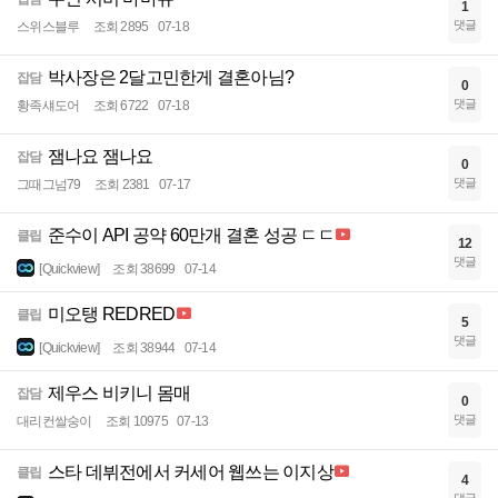
1
댓글
스위스블루
조회 2895
07-18
박사장은 2달고민한게 결혼아님?
잡담
0
댓글
황족섀도어
조회 6722
07-18
잼나요 잼나요
잡담
0
댓글
그때그넘79
조회 2381
07-17
준수이 API 공약 60만개 결혼 성공 ㄷㄷ
클립
12
댓글
[Quickview]
조회 38699
07-14
미오탱 REDRED
클립
5
댓글
[Quickview]
조회 38944
07-14
제우스 비키니 몸매
잡담
0
댓글
대리컨쌀숭이
조회 10975
07-13
스타 데뷔전에서 커세어 웹쓰는 이지상
클립
4