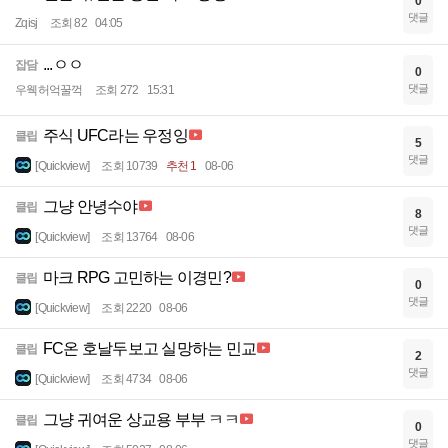
0
댓글
Zqisj
조회 82
04:05
...ㅇㅇ
잡담
0
댓글
우웩허억꿀꺽
조회 272
15:31
주식 UFC라는 우정잉
클립
5
댓글
[Quickview]
조회 10739
추천 1
08-06
그냥 안녕수야
클립
8
댓글
[Quickview]
조회 13764
08-06
마크 RPG 고민하는 이경민?
클립
0
댓글
[Quickview]
조회 2220
08-06
FC온 호날두보고 실망하는 민교
클립
2
댓글
[Quickview]
조회 4734
08-06
그냥 귀여운 상교용 부부 ㅋㅋ
클립
0
댓글