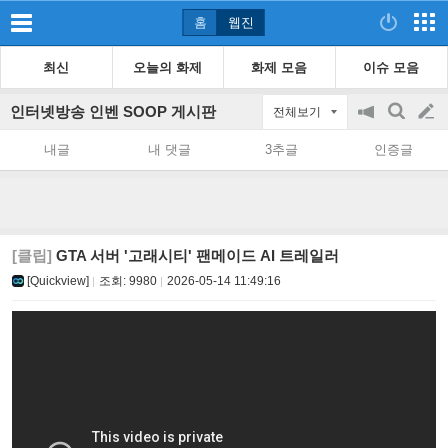
홈
웹진
최신
오늘의 화제
화제 모음
이슈 모음
인터넷방송 인벤 SOOP 게시판
전체보기
공
검
글
지
색
내글
내 댓글
3추글
인증글
on/off
쓰
기
[클립]
GTA 서버 '고래시티' 팬메이드 AI 트레일러
[Quickview]
조회:
9980
2026-05-14 11:49:16