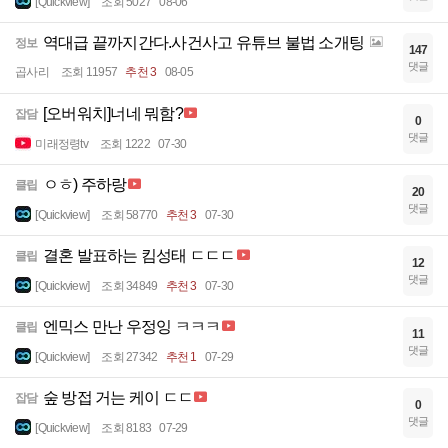
[Quickview]
조회 5027
08-06
역대급 끝까지간다.사건사고 유튜브 불법 소개팅
정보
147
댓글
곱사리
조회 11957
추천 3
08-05
[오버워치]너네 뭐함?
잡담
0
댓글
미래정령tv
조회 1222
07-30
ㅇㅎ) 주하랑
클립
20
댓글
[Quickview]
조회 58770
추천 3
07-30
결혼 발표하는 킴성태 ㄷㄷㄷ
클립
12
댓글
[Quickview]
조회 34849
추천 3
07-30
엔믹스 만난 우정잉 ㅋㅋㅋ
클립
11
댓글
[Quickview]
조회 27342
추천 1
07-29
숲 방접 거는 케이 ㄷㄷ
잡담
0
댓글
[Quickview]
조회 8183
07-29