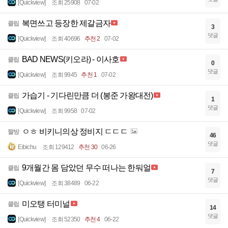
[Quickview]
조회 25908
07-02
복면쓰고 등장한 제갈금자
클립
3
댓글
[Quickview]
조회 40696
추천 2
07-02
BAD NEWS(키오라) - 이사호
클립
0
댓글
[Quickview]
조회 9945
추천 1
07-02
가습기 - 기다린만큼 더 (봉준 가왕대전)
클립
1
댓글
[Quickview]
조회 9958
07-02
ㅇㅎ 비키니의상 정비지 ㄷㄷㄷ
짤방
46
댓글
Eibichu
조회 129412
추천 30
06-26
9개월간 몸 담았던 무수 떠나는 한둬얼
클립
7
댓글
[Quickview]
조회 38489
06-22
미오탱 터미널
클립
14
댓글
[Quickview]
조회 52350
추천 4
06-22