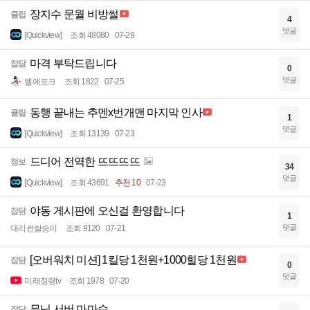
장지수 문월 비방썰
클립
4
댓글
[Quickview]
조회 48080
07-29
마격 부탁드립니다
잡담
0
댓글
벨에포크
조회 1822
07-25
동행 끝내는 추멘x번개맨 마지막 인사
클립
1
댓글
[Quickview]
조회 13139
07-23
드디어 전역한 뜨뜨뜨뜨
정보
34
댓글
[Quickview]
조회 43691
추천 10
07-23
야동 게시판에 오신걸 환영합니다
잡담
1
댓글
대리컨쌀숭이
조회 9120
07-21
[오버워치 미션] 1킬당 1천원+1000힐당 1천원
잡담
0
댓글
미래정령tv
조회 1978
07-20
무닌 서버 마마슈
잡담