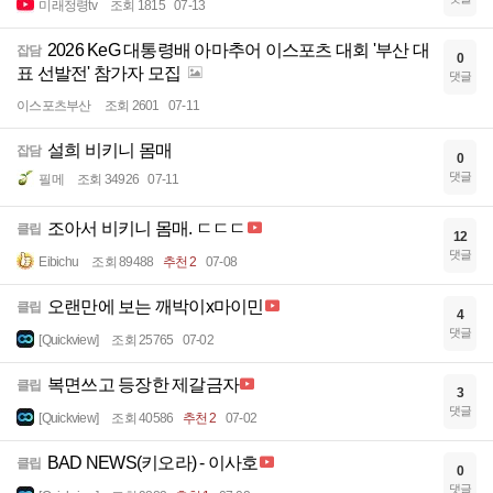
미래정령tv
조회 1815
07-13
2026 KeG 대통령배 아마추어 이스포츠 대회 '부산 대
잡담
0
표 선발전' 참가자 모집
댓글
이스포츠부산
조회 2601
07-11
설희 비키니 몸매
잡담
0
댓글
필메
조회 34926
07-11
조아서 비키니 몸매. ㄷㄷㄷ
클립
12
댓글
Eibichu
조회 89488
추천 2
07-08
오랜만에 보는 깨박이x마이민
클립
4
댓글
[Quickview]
조회 25765
07-02
복면쓰고 등장한 제갈금자
클립
3
댓글
[Quickview]
조회 40586
추천 2
07-02
BAD NEWS(키오라) - 이사호
클립
0
댓글