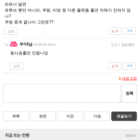
파트너 달면
유튜브 뿐만 아니라, 쿠팡, 티빙 등 다른 플랫폼 출연 자체가 안되지 않
나?
쿠팡 중계 끝나서 그런듯??
답글
0
0
쑤야님
26-06-05 09:01
신고
|
공감 확인
동시송출만 안됩니당
답글
0
0
새로고침
등록
목록
본문
이전
다음
댓글보기
지금 뜨는 인벤
더보기+