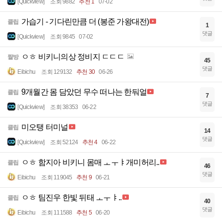
[Quickview]
조회 9882
추천 1
07-02
가습기 - 기다린만큼 더 (봉준 가왕대전)
클립
1
댓글
[Quickview]
조회 9845
07-02
ㅇㅎ 비키니의상 정비지 ㄷㄷㄷ
짤방
45
댓글
Eibichu
조회 129132
추천 30
06-26
9개월간 몸 담았던 무수 떠나는 한둬얼
클립
7
댓글
[Quickview]
조회 38353
06-22
미오탱 터미널
클립
14
댓글
[Quickview]
조회 52124
추천 4
06-22
ㅇㅎ 함지아 비키니 몸매 ㅗㅜㅑ개미허리..
클립
46
댓글
Eibichu
조회 119045
추천 9
06-21
ㅇㅎ 팀진우 한빛 뒤태 ㅗㅜㅑ..
클립
40
댓글
Eibichu
조회 111588
추천 5
06-20