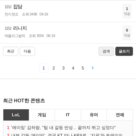
잡담
잡담
1
댓글
천지창조
조회 3496
06-19
리니지
잡담
0
댓글
메플라그쌀먹
조회 3554
06-19
최근
다음
검색
글쓰기
1
2
3
4
5
최근 HOT한 콘텐츠
LoL
게임
IT
유머
연예
1
'에이밍' 김하람, "팀 내 갈등 반성... 끝까지 뛰고 싶었다"
2
내부 갈등 '에이밍', 결국 KT 떠나 KRX로...'지우'와 트레이드