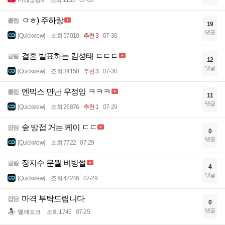
ㅇㅎ) 주하랑
클립
19
댓글
[Quickview]
조회 57010
추천 3
07-30
결혼 발표하는 킴성태 ㄷㄷㄷ
클립
12
댓글
[Quickview]
조회 34150
추천 3
07-30
엔믹스 만난 우정잉 ㅋㅋㅋ
클립
11
댓글
[Quickview]
조회 26876
추천 1
07-29
숲 방접 거는 케이 ㄷㄷ
잡담
0
댓글
[Quickview]
조회 7722
07-29
장지수 문월 비방썰
클립
4
댓글
[Quickview]
조회 47246
07-29
마격 부탁드립니다
잡담
0
댓글
벨에포크
조회 1745
07-25