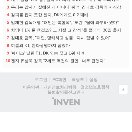
3
우리는 갑자기 잘해진 게 아니다 '씨맥' 김대호 감독의 자신감
4
갈피를 잡지 못한 젠지, DK에게도 0:2 패배
5
임재현 감독대행 "패인은 복합적", '도란' "팀에 과부하 왔다"
6
치명타 1% 룬 챙겼죠? 그 시절 그 감성 '롤 클래식' 30일 출시
7
김대호 감독, "패인, 명쾌하고 심플...다시 힘낼 수 있어"
8
여름의 KT, 한화생명까지 잡았다
9
'페이즈' 날뛴 T1, DK 연승 끊고 1위 지켜
10
젠지 유상욱 감독 "2세트 역전의 원인...너무 급했다"
로그인
PC화면
퀵링크
설정
청소년보호정책
이용약관
개인정보처리방침
▲
불법촬영물신고안내
(주)
인
벤