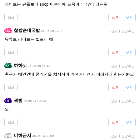
라이브는 유튭보다 soop이 수익에 도움이 더 많이 되는듯
답글
0
0
찹쌀순대국밥
26-05-28 12:38
신고
|
공감 확인
유튜브 라이브는 별로긴 해
답글
0
0
하하삿
26-05-28 16:48
신고
|
공감 확인
축구가 메인인데 중계권을 치지직이 가져가버려서 이래저래 힘든가봐요
답글
0
0
곽범
26-05-31 03:12
신고
|
공감 확인
오
답글
0
0
비하금지
26-06-04 11:06
신고
|
공감 확인