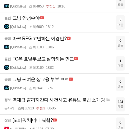
댓글
[Quickview]
조회 4850
추천 1
18:16
그냥 안녕수야
클립
2
댓글
[Quickview]
조회 6609
18:12
마크 RPG 고민하는 이경민?
클립
0
댓글
[Quickview]
조회 1103
18:06
FC온 호날두보고 실망하는 민교
클립
1
댓글
[Quickview]
조회 2109
18:02
그냥 귀여운 상교용 부부 ㅋㅋ
클립
0
댓글
[Quickview]
조회 2641
17:57
역대급 끝까지간다.사건사고 유튜브 불법 소개팅
정보
124
댓글
곱사리
조회 10923
추천 3
08-05
[오버워치]너네 뭐함?
잡담
0
댓글
미래정령tv
조회 1136
07-30