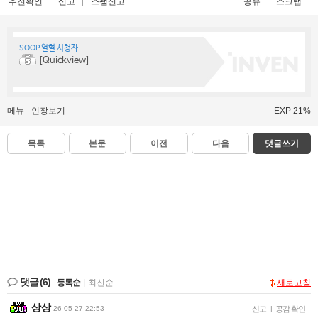
추천확인
신고
스팸신고
공유
스크랩
SOOP 열혈 시청자
[Quickview]
메뉴
인장보기
EXP 21%
목록
본문
이전
다음
댓글쓰기
댓글
(6)
등록순
|
최신순
새로고침
상상
26-05-27 22:53
신고
|
공감 확인