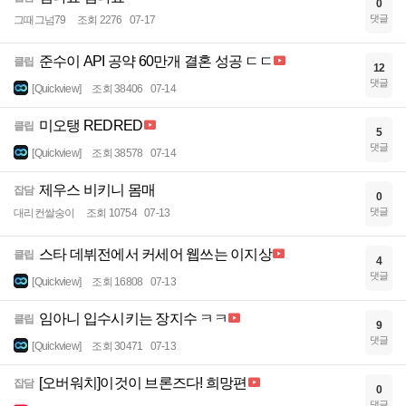
0
댓글
그때그넘79
조회 2276
07-17
준수이 API 공약 60만개 결혼 성공 ㄷㄷ
클립
12
댓글
[Quickview]
조회 38406
07-14
미오탱 REDRED
클립
5
댓글
[Quickview]
조회 38578
07-14
제우스 비키니 몸매
잡담
0
댓글
대리컨쌀숭이
조회 10754
07-13
스타 데뷔전에서 커세어 웹쓰는 이지상
클립
4
댓글
[Quickview]
조회 16808
07-13
임아니 입수시키는 장지수 ㅋㅋ
클립
9
댓글
[Quickview]
조회 30471
07-13
[오버워치]이것이 브론즈다! 희망편
잡담
0
댓글