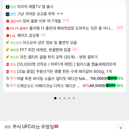
치지직 애플TV 앱 출시
정보
그냥 귀여운 상교용 부부 ㅋㅋ
클립
[13]
장비 올환 이후 약 7개월
검은사막
[35]
똘끼형 다 좋은데 해외작업장 도와주는 짓은 좀 아니지않냐?
리니지 클래식
[4]
페이즈 감상평
LoL
아스오라 성우 정보 및 출연작 모음
아스오라
[3]
FF7 외전 세계관, 완결편에 집결
해외겜
모든 엘리트 골렘 위치 공략 (30개) - 방랑 결투가
비스트
[10,000명 선착순 / 하루1개 제한] ] 빌리스홈 캡슐세제200개
핫딜
[오늘 끝딜] 주왕산가든 명품 한돈 수제 돼지갈비 800g, 1개
핫딜
마블 투혼 파이팅 소울즈 얼티밋 에디션 MARVEL Tokon Fighting Souls Ultimate Edition
118,000원
5%
특가
드래곤소드 어웨이크닝 디럭스 에디션 DragonSword Awakening Deluxe Edition
10%
49,500원
10%
특가
주식 UFC라는 우정잉
클립
2