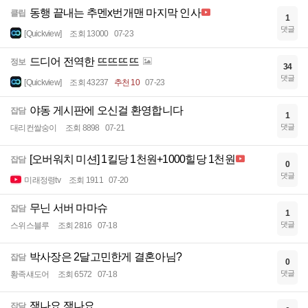
동행 끝내는 추멘x번개맨 마지막 인사
클립
1
댓글
[Quickview]
조회 13000
07-23
드디어 전역한 뜨뜨뜨뜨
정보
34
댓글
[Quickview]
조회 43237
추천 10
07-23
야동 게시판에 오신걸 환영합니다
잡담
1
댓글
대리컨쌀숭이
조회 8898
07-21
[오버워치 미션] 1킬당 1천원+1000힐당 1천원
잡담
0
댓글
미래정령tv
조회 1911
07-20
무닌 서버 마마슈
잡담
1
댓글
스위스블루
조회 2816
07-18
박사장은 2달고민한게 결혼아님?
잡담
0
댓글
황족섀도어
조회 6572
07-18
잼나요 잼나요
잡담