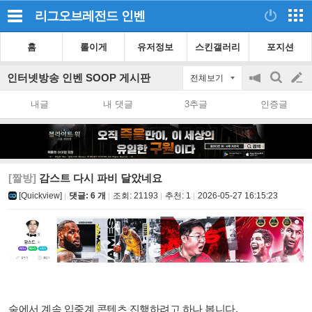
리그오브레전드
인벤
홈
롤이게
유저정보
스킨갤러리
포지션
인터넷방송 인벤 SOOP 게시판
전체보기
공
검
글
지
색
내글
내 댓글
3추글
인증글
on/off
쓰
기
[짤방]
감스트 다시 파비 달았네요
[Quickview]
댓글: 6 개
조회:
21193
추천:
1
2026-05-27 16:15:23
숲에서 계속 입중계 콘텐츠 진행하려고 하나 봅니다.