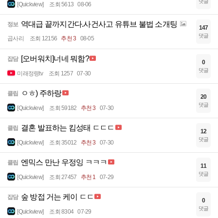
댓글
[Quickview]
조회 5613
08-06
역대급 끝까지간다.사건사고 유튜브 불법 소개팅
정보
147
댓글
곱사리
조회 12156
추천 3
08-05
[오버워치]너네 뭐함?
잡담
0
댓글
미래정령tv
조회 1257
07-30
ㅇㅎ) 주하랑
클립
20
댓글
[Quickview]
조회 59182
추천 3
07-30
결혼 발표하는 킴성태 ㄷㄷㄷ
클립
12
댓글
[Quickview]
조회 35012
추천 3
07-30
엔믹스 만난 우정잉 ㅋㅋㅋ
클립
11
댓글
[Quickview]
조회 27457
추천 1
07-29
숲 방접 거는 케이 ㄷㄷ
잡담
0
댓글
[Quickview]
조회 8304
07-29