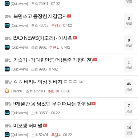
댓글
[Quickview]
조회 25941
07-02
복면쓰고 등장한 제갈금자
클립
3
댓글
[Quickview]
조회 40719
추천 2
07-02
BAD NEWS(키오라) - 이사호
클립
0
댓글
[Quickview]
조회 9961
추천 1
07-02
가습기 - 기다린만큼 더 (봉준 가왕대전)
클립
1
댓글
[Quickview]
조회 9986
07-02
ㅇㅎ 비키니의상 정비지 ㄷㄷㄷ
짤방
46
댓글
Eibichu
조회 129503
추천 30
06-26
9개월간 몸 담았던 무수 떠나는 한둬얼
클립
7
댓글
[Quickview]
조회 38530
06-22
미오탱 터미널
클립
14
댓글
[Quickview]
조회 52401
추천 4
06-22