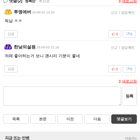
댓글
(2)
등록순
|
최신순
새로고침
투명에버
26-06-01 14:20
신고
|
공감 확인
득남 ㅊㅊ
답글
0
0
한낮의설원
26-06-03 21:18
신고
|
공감 확인
저래 좋아하는거 보니 괜시리 기분이 좋네
답글
0
0
새로고침
등록
목록
본문
이전
다음
댓글보기
지금 뜨는 인벤
더보기+