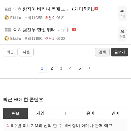
ㅇㅎ 함지아 비키니 몸매 ㅗㅜㅑ개미허리..
클립
46
댓글
Eibichu
조회 119356
추천 9
06-21
ㅇㅎ 팀진우 한빛 뒤태 ㅗㅜㅑ..
클립
39
댓글
Eibichu
조회 111992
추천 5
06-20
최근
다음
검색
글쓰기
1
2
3
4
5
최근 HOT한 콘텐츠
린M
게임
IT
유머
연예
1
9주년 리니지M의 신의 한 수, BM 장비 아데나 판매 예고