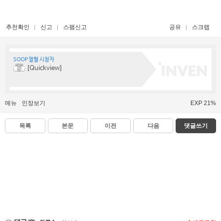
추천확인
신고
스팸신고
공유
스크랩
SOOP 열혈 시청자
[Quickview]
메뉴
인장보기
EXP 21%
목록
본문
이전
다음
댓글쓰기