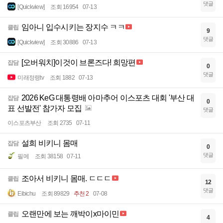
댓글
[Quickview]
조회 16954
07-13
임아니 입수시키는 장지수 ㅋㅋ
클립
9
댓글
[Quickview]
조회 30886
07-13
[오버워치]이것이 브론즈다! 희망편
잡담
0
댓글
미래정령tv
조회 1882
07-13
2026 KeG 대통령배 아마추어 이스포츠 대회 '부산 대
잡담
0
표 선발전' 참가자 모집
댓글
이스포츠부산
조회 2735
07-11
설희 비키니 몸매
잡담
0
댓글
필메
조회 38158
07-11
조아서 비키니 몸매. ㄷㄷㄷ
클립
12
댓글
Eibichu
조회 89829
추천 2
07-08
오랜만에 보는 깨박이x마이민
클립
4