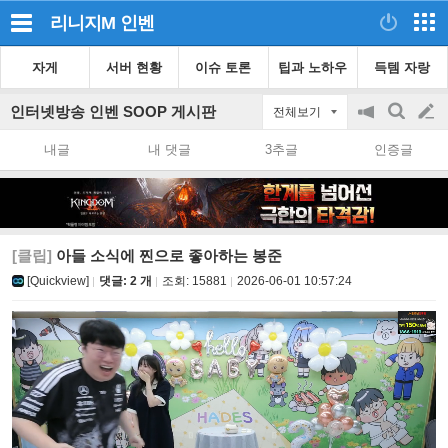
리니지M
인벤
자게
서버 현황
이슈 토론
팁과 노하우
득템 자랑
인터넷방송 인벤 SOOP 게시판
전체보기
공
검
글
지
색
내글
내 댓글
3추글
인증글
on/off
쓰
기
[클립]
아들 소식에 찐으로 좋아하는 봉준
[Quickview]
댓글: 2 개
조회:
15881
2026-06-01 10:57:24