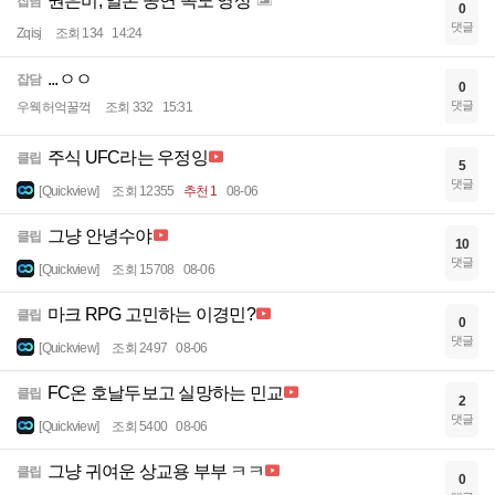
권은비, 일본 공연 꼭노 영상
잡담
0
댓글
Zqisj
조회 134
14:24
...ㅇㅇ
잡담
0
댓글
우웩허억꿀꺽
조회 332
15:31
주식 UFC라는 우정잉
클립
5
댓글
[Quickview]
조회 12355
추천 1
08-06
그냥 안녕수야
클립
10
댓글
[Quickview]
조회 15708
08-06
마크 RPG 고민하는 이경민?
클립
0
댓글
[Quickview]
조회 2497
08-06
FC온 호날두보고 실망하는 민교
클립
2
댓글
[Quickview]
조회 5400
08-06
그냥 귀여운 상교용 부부 ㅋㅋ
클립
0