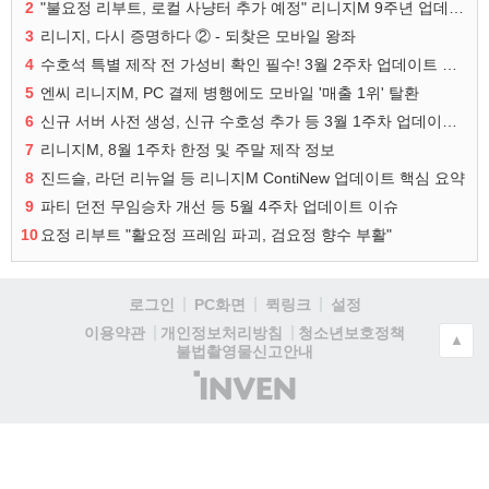
2
"불요정 리부트, 로컬 사냥터 추가 예정" 리니지M 9주년 업데이트 예고
3
리니지, 다시 증명하다 ② - 되찾은 모바일 왕좌
4
수호석 특별 제작 전 가성비 확인 필수! 3월 2주차 업데이트 이슈
5
엔씨 리니지M, PC 결제 병행에도 모바일 '매출 1위' 탈환
6
신규 서버 사전 생성, 신규 수호성 추가 등 3월 1주차 업데이트 이슈
7
리니지M, 8월 1주차 한정 및 주말 제작 정보
8
진드슬, 라던 리뉴얼 등 리니지M ContiNew 업데이트 핵심 요약
9
파티 던전 무임승차 개선 등 5월 4주차 업데이트 이슈
10
요정 리부트 "활요정 프레임 파괴, 검요정 향수 부활"
로그인
PC화면
퀵링크
설정
청소년보호정책
이용약관
개인정보처리방침
▲
불법촬영물신고안내
(주)
인
벤