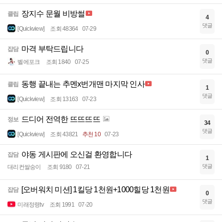
장지수 문월 비방썰
클립
4
댓글
[Quickview]
조회 48364
07-29
마격 부탁드립니다
잡담
0
댓글
벨에포크
조회 1840
07-25
동행 끝내는 추멘x번개맨 마지막 인사
클립
1
댓글
[Quickview]
조회 13163
07-23
드디어 전역한 뜨뜨뜨뜨
정보
34
댓글
[Quickview]
조회 43821
추천 10
07-23
야동 게시판에 오신걸 환영합니다
잡담
1
댓글
대리컨쌀숭이
조회 9180
07-21
[오버워치 미션] 1킬당 1천원+1000힐당 1천원
잡담
0
댓글
미래정령tv
조회 1991
07-20