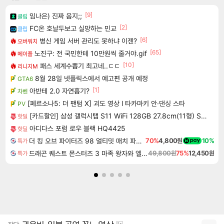
[9]
임나은) 진짜 음지;;
클립
[2]
FC온 호날두보고 실망하는 민교
클립
[6]
병신 게임 서버 관리도 못하냐 이젠?
오버워치
[65]
노진구: 전 국민한테 10만원씩 줄거야.gif
메이플
[10]
패스 세계수뽑기 최고네..ㄷㄷ
리니지M
8월 28일 넷플릭스에서 예고편 공개 예정
GTA6
[1]
아반테 2.0 자연흡기?
차벤
[페르소나5: 더 팬텀 X] 괴도 영상 l 타카마키 안·댄싱 스타
PV
[카드할인] 삼성 갤럭시탭 S11 WiFi 128GB 27.8cm(11형) S펜포함 태블릿PC
핫딜
아디다스 포럼 로우 블랙 HQ4425
핫딜
더 킹 오브 파이터즈 98 얼티밋 매치 파이널 에디션 THE KING OF FIGHTERS 98 ULTIMATE MATCH FINAL EDITION
70%
4,800원
10%
특가
드래곤 퀘스트 몬스터즈 3 마족 왕자와 엘프의 여행 Dragon Quest Monsters The Dark Prince
49,800원
75%
12,450원
특가