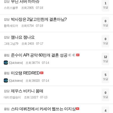
무닌 서버 마마슈
잡담
1
댓글
스위스블루
조회 2905
07-18
박사장은 2달고민한게 결혼아님?
잡담
0
댓글
황족섀도어
조회 6754
07-18
잼나요 잼나요
잡담
0
댓글
그때그넘79
조회 2403
07-17
준수이 API 공약 60만개 결혼 성공 ㄷㄷ
클립
12
댓글
[Quickview]
조회 38774
07-14
미오탱 REDRED
클립
5
댓글
[Quickview]
조회 39020
07-14
제우스 비키니 몸매
잡담
0
댓글
대리컨쌀숭이
조회 11027
07-13
스타 데뷔전에서 커세어 웹쓰는 이지상
클립
4