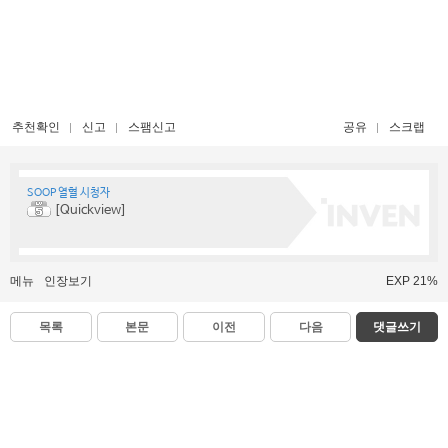
추천확인
신고
스팸신고
공유
스크랩
SOOP 열혈 시청자
[Quickview]
메뉴
인장보기
EXP 21%
목록
본문
이전
다음
댓글쓰기