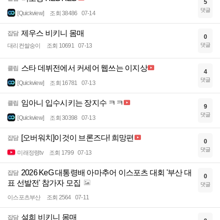
5
댓글
[Quickview]
조회 38486
07-14
제우스 비키니 몸매
잡담
0
댓글
대리컨쌀숭이
조회 10691
07-13
스타 데뷔전에서 커세어 웹쓰는 이지상
클립
4
댓글
[Quickview]
조회 16781
07-13
임아니 입수시키는 장지수 ㅋㅋ
클립
9
댓글
[Quickview]
조회 30398
07-13
[오버워치]이것이 브론즈다! 희망편
잡담
0
댓글
미래정령tv
조회 1799
07-13
2026 KeG 대통령배 아마추어 이스포츠 대회 '부산 대
잡담
0
표 선발전' 참가자 모집
댓글
이스포츠부산
조회 2564
07-11
설희 비키니 몸매
잡담