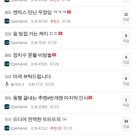
[Quickview]
조회 33932
추천 3
07-30
엔믹스 만난 우정잉 ㅋㅋㅋ
클립
11
댓글
[Quickview]
조회 26720
추천 1
07-29
숲 방접 거는 케이 ㄷㄷ
잡담
0
댓글
[Quickview]
조회 7543
07-29
장지수 문월 비방썰
클립
4
댓글
[Quickview]
조회 47031
07-29
마격 부탁드립니다
잡담
0
댓글
벨에포크
조회 1713
07-25
동행 끝내는 추멘x번개맨 마지막 인사
클립
1
댓글
[Quickview]
조회 12961
07-23
드디어 전역한 뜨뜨뜨뜨
정보
34
댓글
[Quickview]
조회 43112
추천 10
07-23