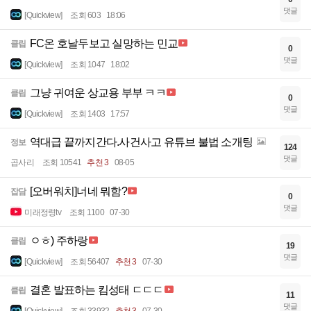
댓글
[Quickview]
조회 603
18:06
FC온 호날두보고 실망하는 민교
클립
0
댓글
[Quickview]
조회 1047
18:02
그냥 귀여운 상교용 부부 ㅋㅋ
클립
0
댓글
[Quickview]
조회 1403
17:57
역대급 끝까지간다.사건사고 유튜브 불법 소개팅
정보
124
댓글
곱사리
조회 10541
추천 3
08-05
[오버워치]너네 뭐함?
잡담
0
댓글
미래정령tv
조회 1100
07-30
ㅇㅎ) 주하랑
클립
19
댓글
[Quickview]
조회 56407
추천 3
07-30
결혼 발표하는 킴성태 ㄷㄷㄷ
클립
11
댓글