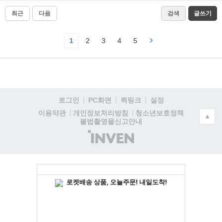
최근
다음
검색
글쓰기
1
2
3
4
5
로그인
PC화면
퀵링크
설정
청소년보호정책
이용약관
개인정보처리방침
▲
불법촬영물신고안내
(주)
인
벤