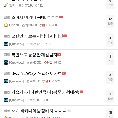
0
댓글
필메
조회 34199
07-11
조아서 비키니 몸매. ㄷㄷㄷ
클립
12
댓글
Eibichu
조회 89260
추천 2
07-08
오랜만에 보는 깨박이x마이민
클립
4
댓글
[Quickview]
조회 25721
07-02
복면쓰고 등장한 제갈금자
클립
3
댓글
[Quickview]
조회 40551
추천 2
07-02
BAD NEWS(키오라) - 이사호
클립
0
댓글
[Quickview]
조회 9856
추천 1
07-02
가습기 - 기다린만큼 더 (봉준 가왕대전)
클립
1
댓글
[Quickview]
조회 9810
07-02
ㅇㅎ 비키니의상 정비지 ㄷㄷㄷ
짤방
45
댓글