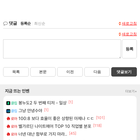
댓글
등록순
|
최신순
새로고침
새로고침
등록
목록
본문
이전
다음
댓글보기
지금 뜨는 인벤
더보기+
[1]
봉누도2 두 번째 티저 - 일상
클립
[1]
그냥 안녕수야
클립
[101]
100:8 보다 효율이 좋은 상향된 아제나 ㄷㄷ
로아
[118]
벨가르딘 나이트메어 TOP 10 직업별 분포
로아
[45]
너넨 대난 함부로 가지 마라..
로아