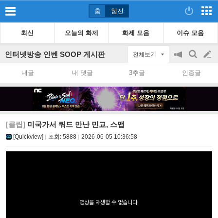
홈
웹진
최신
오늘의 화제
화제 모음
이슈 모음
인터넷방송 인벤 SOOP 게시판
전체보기
공
검
글
지
색
내글
내 댓글
3추글
인증글
on/off
쓰
기
[클립]
미국가서 쿼드 만난 민교, 스맵
[Quickview]
조회:
5888
2026-06-05 10:36:58