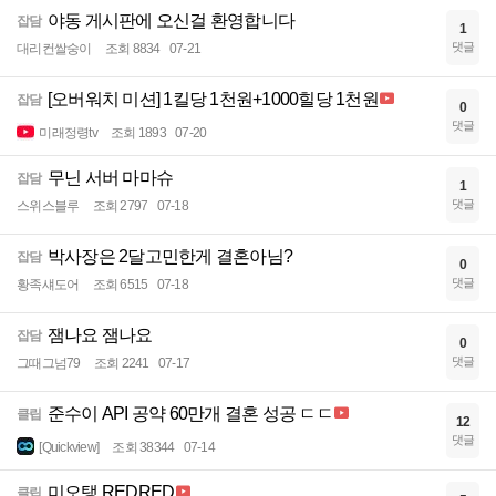
야동 게시판에 오신걸 환영합니다
잡담
1
댓글
대리컨쌀숭이
조회 8834
07-21
[오버워치 미션] 1킬당 1천원+1000힐당 1천원
잡담
0
댓글
미래정령tv
조회 1893
07-20
무닌 서버 마마슈
잡담
1
댓글
스위스블루
조회 2797
07-18
박사장은 2달고민한게 결혼아님?
잡담
0
댓글
황족섀도어
조회 6515
07-18
잼나요 잼나요
잡담
0
댓글
그때그넘79
조회 2241
07-17
준수이 API 공약 60만개 결혼 성공 ㄷㄷ
클립
12
댓글
[Quickview]
조회 38344
07-14
미오탱 REDRED
클립