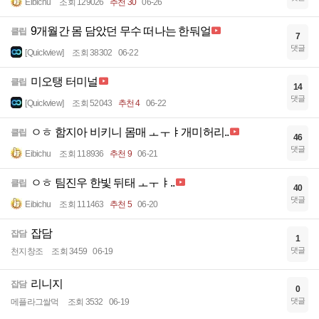
Eibichu
조회 129026
추천 30
06-26
9개월간 몸 담았던 무수 떠나는 한둬얼
클립
7
댓글
[Quickview]
조회 38302
06-22
미오탱 터미널
클립
14
댓글
[Quickview]
조회 52043
추천 4
06-22
ㅇㅎ 함지아 비키니 몸매 ㅗㅜㅑ개미허리..
클립
46
댓글
Eibichu
조회 118936
추천 9
06-21
ㅇㅎ 팀진우 한빛 뒤태 ㅗㅜㅑ..
클립
40
댓글
Eibichu
조회 111463
추천 5
06-20
잡담
잡담
1
댓글
천지창조
조회 3459
06-19
리니지
잡담
0
댓글
메플라그쌀먹
조회 3532
06-19