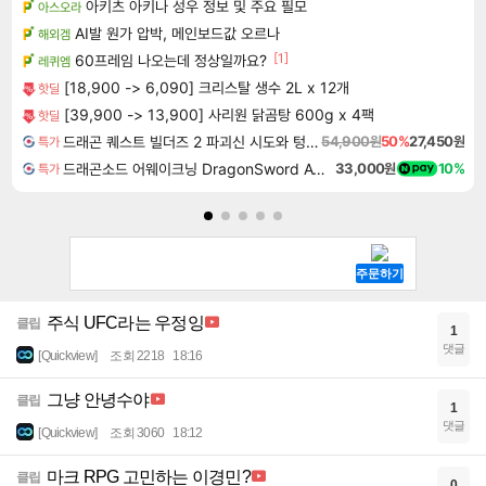
아키츠 아키나 성우 정보 및 주요 필모
아스오라
AI발 원가 압박, 메인보드값 오르나
해외겜
[1]
60프레임 나오는데 정상일까요?
레퀴엠
[18,900 -> 6,090] 크리스탈 생수 2L x 12개
핫딜
[39,900 -> 13,900] 사리원 닭곰탕 600g x 4팩
핫딜
드래곤 퀘스트 빌더즈 2 파괴신 시도와 텅 빈 섬 Dragon Quest Builders 2
54,900원
50%
27,450원
특가
드래곤소드 어웨이크닝 DragonSword Awakening
33,000원
10%
특가
주식 UFC라는 우정잉
클립
1
댓글
[Quickview]
조회 2218
18:16
그냥 안녕수야
클립
1
댓글
[Quickview]
조회 3060
18:12
마크 RPG 고민하는 이경민?
클립
0