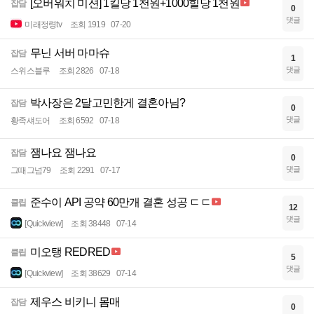
[오버워치 미션] 1킬당 1천원+1000힐당 1천원
잡담
0
댓글
미래정령tv
조회 1919
07-20
무닌 서버 마마슈
잡담
1
댓글
스위스블루
조회 2826
07-18
박사장은 2달고민한게 결혼아님?
잡담
0
댓글
황족섀도어
조회 6592
07-18
잼나요 잼나요
잡담
0
댓글
그때그넘79
조회 2291
07-17
준수이 API 공약 60만개 결혼 성공 ㄷㄷ
클립
12
댓글
[Quickview]
조회 38448
07-14
미오탱 REDRED
클립
5
댓글
[Quickview]
조회 38629
07-14
제우스 비키니 몸매
잡담
0