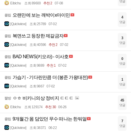
댓글
Eibichu
조회 89600
추천 2
07-08
오랜만에 보는 깨박이x마이민
클립
4
댓글
[Quickview]
조회 25789
07-02
복면쓰고 등장한 제갈금자
클립
3
댓글
[Quickview]
조회 40596
추천 2
07-02
BAD NEWS(키오라) - 이사호
클립
0
댓글
[Quickview]
조회 9889
추천 1
07-02
가습기 - 기다린만큼 더 (봉준 가왕대전)
클립
1
댓글
[Quickview]
조회 9867
07-02
ㅇㅎ 비키니의상 정비지 ㄷㄷㄷ
짤방
45
댓글
Eibichu
조회 129174
추천 30
06-26
9개월간 몸 담았던 무수 떠나는 한둬얼
클립
7
댓글
[Quickview]
조회 38371
06-22