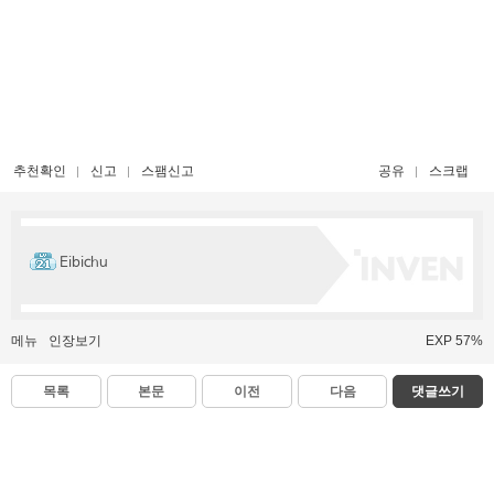
추천확인
신고
스팸신고
공유
스크랩
Eibichu
메뉴
인장보기
EXP 57%
목록
본문
이전
다음
댓글쓰기