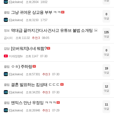
댓글
[Quickview]
조회 2604
18:02
그냥 귀여운 상교용 부부 ㅋㅋ
클립
0
댓글
[Quickview]
조회 3150
17:57
역대급 끝까지간다.사건사고 유튜브 불법 소개팅
정보
135
댓글
곱사리
조회 11132
추천 3
08-05
[오버워치]너네 뭐함?
잡담
0
댓글
미래정령tv
조회 1147
07-30
ㅇㅎ) 주하랑
클립
19
댓글
[Quickview]
조회 57301
추천 3
07-30
결혼 발표하는 킴성태 ㄷㄷㄷ
클립
12
댓글
[Quickview]
조회 34255
추천 3
07-30
엔믹스 만난 우정잉 ㅋㅋㅋ
클립
11
댓글
[Quickview]
조회 26946
추천 1
07-29