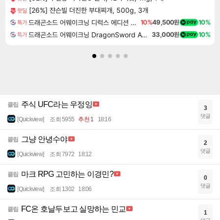
[26%] 쟌슨빌 더진한 부대찌개, 500g, 3개
핫딜
드래곤소드 어웨이크닝 디럭스 에디션 DragonSword Awakening Deluxe Edition
10%
49,500원
10%
특가
드래곤소드 어웨이크닝 DragonSword Awakening
33,000원
10%
특가
주식 UFC라는 우정잉
클립
3
댓글
[Quickview]
조회 5955
추천 1
18:16
그냥 안녕수야
클립
2
댓글
[Quickview]
조회 7972
18:12
마크 RPG 고민하는 이경민?
클립
0
댓글
[Quickview]
조회 1302
18:06
FC온 호날두보고 실망하는 민교
클립
1