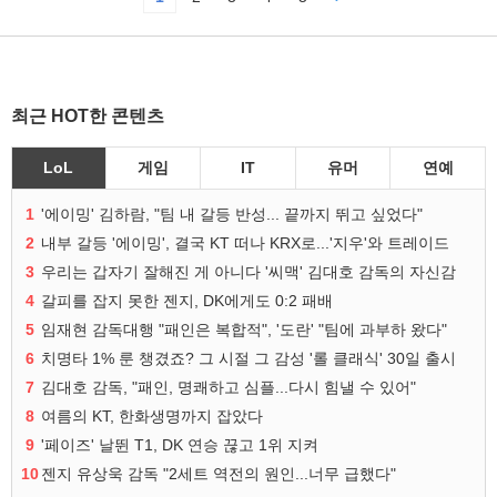
최근 HOT한 콘텐츠
LoL
게임
IT
유머
연예
1
'에이밍' 김하람, "팀 내 갈등 반성... 끝까지 뛰고 싶었다"
2
내부 갈등 '에이밍', 결국 KT 떠나 KRX로...'지우'와 트레이드
3
우리는 갑자기 잘해진 게 아니다 '씨맥' 김대호 감독의 자신감
4
갈피를 잡지 못한 젠지, DK에게도 0:2 패배
5
임재현 감독대행 "패인은 복합적", '도란' "팀에 과부하 왔다"
6
치명타 1% 룬 챙겼죠? 그 시절 그 감성 '롤 클래식' 30일 출시
7
김대호 감독, "패인, 명쾌하고 심플...다시 힘낼 수 있어"
8
여름의 KT, 한화생명까지 잡았다
9
'페이즈' 날뛴 T1, DK 연승 끊고 1위 지켜
10
젠지 유상욱 감독 "2세트 역전의 원인...너무 급했다"