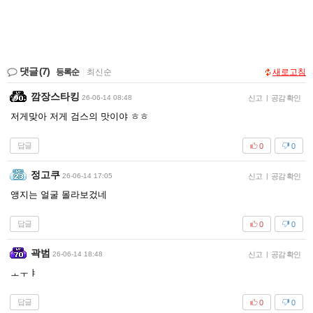
댓글
(7)
등록순
|
최신순
새로고침
깜장스타킹
26-06-14 08:48
신고
|
공감 확인
저게맞아 저게 검스의 맛이야 ㅎㅎ
답글
0
0
정고쿠
26-06-14 17:05
신고
|
공감 확인
앵지는 얼굴 몰라보겄네
답글
0
0
곽범
26-06-14 18:48
신고
|
공감 확인
ㅗㅜㅑ
답글
0
0