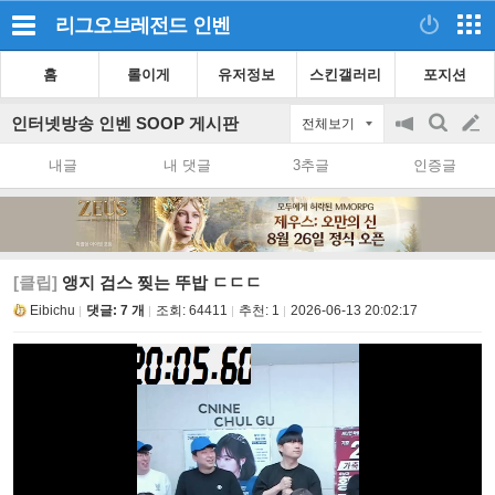
리그오브레전드
인벤
홈
롤이게
유저정보
스킨갤러리
포지션
인터넷방송 인벤 SOOP 게시판
전체보기
공
검
글
지
색
내글
내 댓글
3추글
인증글
on/off
쓰
기
[클립]
앵지 검스 찢는 뚜밥 ㄷㄷㄷ
Eibichu
댓글: 7 개
조회:
64411
추천:
1
2026-06-13 20:02:17