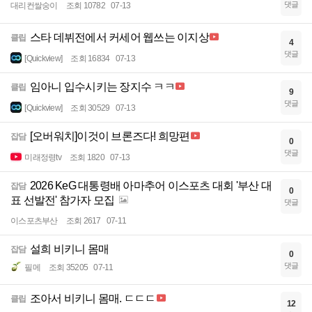
댓글
대리컨쌀숭이
조회 10782
07-13
스타 데뷔전에서 커세어 웹쓰는 이지상
클립
4
댓글
[Quickview]
조회 16834
07-13
임아니 입수시키는 장지수 ㅋㅋ
클립
9
댓글
[Quickview]
조회 30529
07-13
[오버워치]이것이 브론즈다! 희망편
잡담
0
댓글
미래정령tv
조회 1820
07-13
2026 KeG 대통령배 아마추어 이스포츠 대회 '부산 대
잡담
0
표 선발전' 참가자 모집
댓글
이스포츠부산
조회 2617
07-11
설희 비키니 몸매
잡담
0
댓글
필메
조회 35205
07-11
조아서 비키니 몸매. ㄷㄷㄷ
클립
12