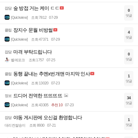
숲 방접 거는 케이 ㄷㄷ
잡담
0
댓글
[Quickview]
조회 7812
07-29
장지수 문월 비방썰
클립
4
댓글
[Quickview]
조회 47371
07-29
마격 부탁드립니다
잡담
0
댓글
벨에포크
조회 1757
07-25
동행 끝내는 추멘x번개맨 마지막 인사
클립
1
댓글
[Quickview]
조회 13020
07-23
드디어 전역한 뜨뜨뜨뜨
정보
34
댓글
[Quickview]
조회 43305
추천 10
07-23
야동 게시판에 오신걸 환영합니다
잡담
1
댓글
대리컨쌀숭이
조회 8930
07-21