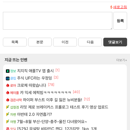
새로고침
등록
목록
본문
이전
다음
댓글보기
지금 뜨는 인벤
더보기+
[1]
치지직 애플TV 앱 출시
정보
[3]
주식 UFC라는 우정잉
클립
[78]
크로체 따왔습니다
로아
[40]
캬 익세 에픽빔ㅋㅋㅋㅋㅋㅋㅋㅋ
메이플
[12]
하이퍼 부스트 이후 길 잃은 뉴비분들!
검은사막
리밋 제로 브레이커스 프롤로그 테스트 후기 영상 업로드
섭컬겜
아반테 2.0 자연흡기?
차벤
7월~8월 부산-단양-충주-울진 다녀왔어요~
여행
[52%] 무설탕 비타민C 캔디, 12가지맛, 1kg, 1개
핫딜