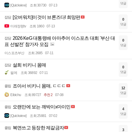
댓글
[Quickview]
조회 30730
07-13
[오버워치]이것이 브론즈다! 희망편
잡담
0
댓글
미래정령tv
조회 1860
07-13
2026 KeG 대통령배 아마추어 이스포츠 대회 '부산 대
잡담
0
표 선발전' 참가자 모집
댓글
이스포츠부산
조회 2685
07-11
설희 비키니 몸매
잡담
0
댓글
필메
조회 36892
07-11
조아서 비키니 몸매. ㄷㄷㄷ
클립
12
댓글
Eibichu
조회 89727
추천 2
07-08
오랜만에 보는 깨박이x마이민
클립
4
댓글
[Quickview]
조회 25881
07-02
복면쓰고 등장한 제갈금자
클립
3