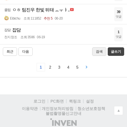
ㅇㅎ 팀진우 한빛 뒤태 ㅗㅜㅑ..
클립
39
댓글
Eibichu
조회 111852
추천 5
06-20
잡담
잡담
1
댓글
천지창조
조회 3586
06-19
최근
다음
검색
글쓰기
1
2
3
4
5
로그인
PC화면
퀵링크
설정
청소년보호정책
이용약관
개인정보처리방침
▲
불법촬영물신고안내
(주)
인