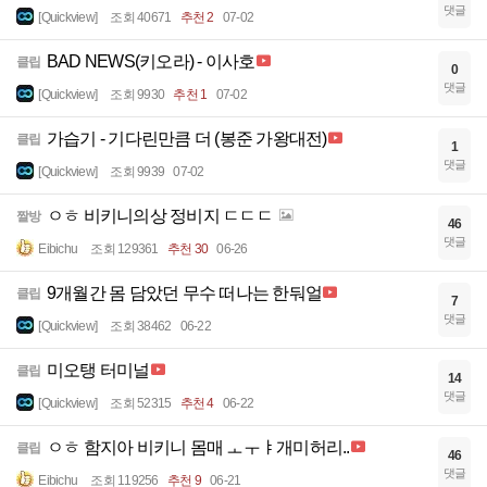
댓글
[Quickview]
조회 40671
추천 2
07-02
BAD NEWS(키오라) - 이사호
클립
0
댓글
[Quickview]
조회 9930
추천 1
07-02
가습기 - 기다린만큼 더 (봉준 가왕대전)
클립
1
댓글
[Quickview]
조회 9939
07-02
ㅇㅎ 비키니의상 정비지 ㄷㄷㄷ
짤방
46
댓글
Eibichu
조회 129361
추천 30
06-26
9개월간 몸 담았던 무수 떠나는 한둬얼
클립
7
댓글
[Quickview]
조회 38462
06-22
미오탱 터미널
클립
14
댓글
[Quickview]
조회 52315
추천 4
06-22
ㅇㅎ 함지아 비키니 몸매 ㅗㅜㅑ개미허리..
클립
46
댓글
Eibichu
조회 119256
추천 9
06-21