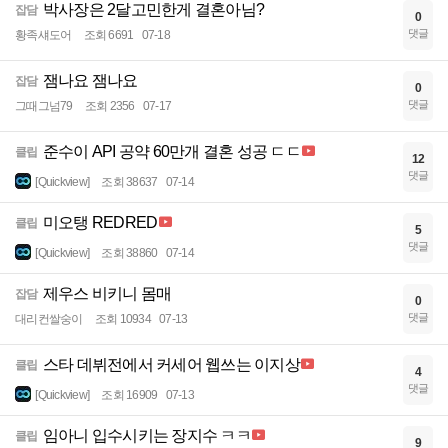
박사장은 2달고민한게 결혼아님?
잡담
0
댓글
황족섀도어
조회 6691
07-18
잼나요 잼나요
잡담
0
댓글
그때그넘79
조회 2356
07-17
준수이 API 공약 60만개 결혼 성공 ㄷㄷ
클립
12
댓글
[Quickview]
조회 38637
07-14
미오탱 REDRED
클립
5
댓글
[Quickview]
조회 38860
07-14
제우스 비키니 몸매
잡담
0
댓글
대리컨쌀숭이
조회 10934
07-13
스타 데뷔전에서 커세어 웹쓰는 이지상
클립
4
댓글
[Quickview]
조회 16909
07-13
임아니 입수시키는 장지수 ㅋㅋ
클립
9