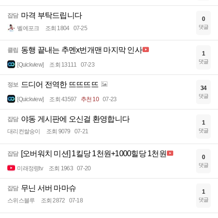
마격 부탁드립니다
잡담
0
댓글
벨에포크
조회 1804
07-25
동행 끝내는 추멘x번개맨 마지막 인사
클립
1
댓글
[Quickview]
조회 13111
07-23
드디어 전역한 뜨뜨뜨뜨
정보
34
댓글
[Quickview]
조회 43597
추천 10
07-23
야동 게시판에 오신걸 환영합니다
잡담
1
댓글
대리컨쌀숭이
조회 9079
07-21
[오버워치 미션] 1킬당 1천원+1000힐당 1천원
잡담
0
댓글
미래정령tv
조회 1963
07-20
무닌 서버 마마슈
잡담
1
댓글
스위스블루
조회 2872
07-18