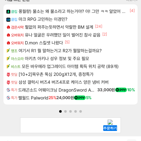
[4]
풍월량) 물소는 왜 물소라고 하는거야? 아! 그만 ㅋㅋ 알았어 ㅋㅋ
클립
마크 RPG 고민하는 이경민?
클립
[24]
펄없의 퍼주는듯하면서 악랄한 BM 설계
검은사막
[2]
유나 얼굴은 우려했던 일이 벌어진 참사 같음
오버워치
[5]
D.mon 스킬셋 나왔다
오버워치
여기서 R1 뭘 말하는거고 R2가 뭘말하는걸까요?
명조
아키츠 아키나 성우 정보 및 주요 필모
아스오라
모든 바우에라 업그레이드 아이템 획득 위치 공략 (89개)
비스트
[10+2]목우촌 뚝심 200gX12개, 증정특가
핫딜
삼성 갤럭시 버즈4 버즈4프로 케이스 양은 냄비 커버
핫딜
드래곤소드 어웨이크닝 DragonSword Awakening
33,000원
10%
특가
팰월드 Palworld
25%
24,000원
5%
특가