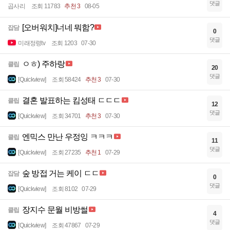
댓글
곱사리
조회 11783
추천 3
08-05
[오버워치]너네 뭐함?
잡담
0
댓글
미래정령tv
조회 1203
07-30
ㅇㅎ) 주하랑
클립
20
댓글
[Quickview]
조회 58424
추천 3
07-30
결혼 발표하는 킴성태 ㄷㄷㄷ
클립
12
댓글
[Quickview]
조회 34701
추천 3
07-30
엔믹스 만난 우정잉 ㅋㅋㅋ
클립
11
댓글
[Quickview]
조회 27235
추천 1
07-29
숲 방접 거는 케이 ㄷㄷ
잡담
0
댓글
[Quickview]
조회 8102
07-29
장지수 문월 비방썰
클립
4
댓글
[Quickview]
조회 47867
07-29