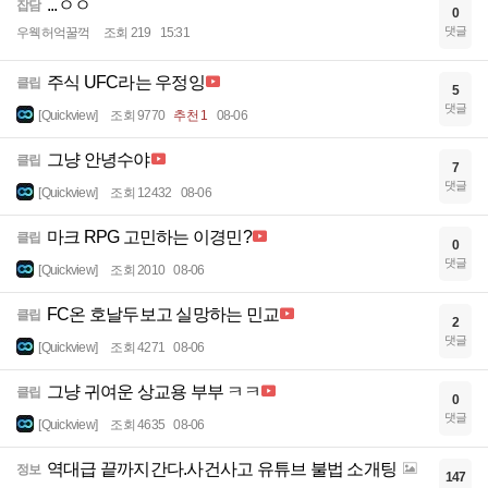
...ㅇㅇ
잡담
0
댓글
우웩허억꿀꺽
조회 219
15:31
주식 UFC라는 우정잉
클립
5
댓글
[Quickview]
조회 9770
추천 1
08-06
그냥 안녕수야
클립
7
댓글
[Quickview]
조회 12432
08-06
마크 RPG 고민하는 이경민?
클립
0
댓글
[Quickview]
조회 2010
08-06
FC온 호날두보고 실망하는 민교
클립
2
댓글
[Quickview]
조회 4271
08-06
그냥 귀여운 상교용 부부 ㅋㅋ
클립
0
댓글
[Quickview]
조회 4635
08-06
역대급 끝까지간다.사건사고 유튜브 불법 소개팅
정보
147