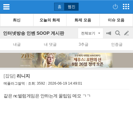
홈
웹진
최신
오늘의 화제
화제 모음
이슈 모음
인터넷방송 인벤 SOOP 게시판
전체보기
공
검
글
지
색
내글
내 댓글
3추글
인증글
on/off
쓰
기
[잡담]
리니지
메플라그쌀먹
조회:
3592
2026-06-19 14:49:01
같은 nc벌럼게임은 안하는게 꿀팁임 메모 ㄱㄱ