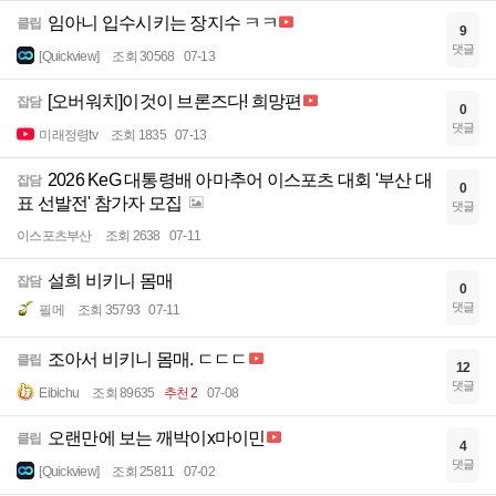
임아니 입수시키는 장지수 ㅋㅋ
클립
9
댓글
[Quickview]
조회 30568
07-13
[오버워치]이것이 브론즈다! 희망편
잡담
0
댓글
미래정령tv
조회 1835
07-13
2026 KeG 대통령배 아마추어 이스포츠 대회 '부산 대
잡담
0
표 선발전' 참가자 모집
댓글
이스포츠부산
조회 2638
07-11
설희 비키니 몸매
잡담
0
댓글
필메
조회 35793
07-11
조아서 비키니 몸매. ㄷㄷㄷ
클립
12
댓글
Eibichu
조회 89635
추천 2
07-08
오랜만에 보는 깨박이x마이민
클립
4
댓글
[Quickview]
조회 25811
07-02