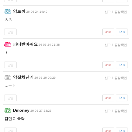
암토끼
26-06-24 14:49
신고
|
공감 확인
ㅊㅊ
답글
0
0
파티받아줘요
26-06-24 21:38
신고
|
공감 확인
ㅏ
답글
0
0
악질처단기
26-06-26 09:29
신고
|
공감 확인
ㅗㅜㅑ
답글
0
0
Dmoney
26-06-27 23:26
신고
|
공감 확인
김민교 극락
답글
0
0