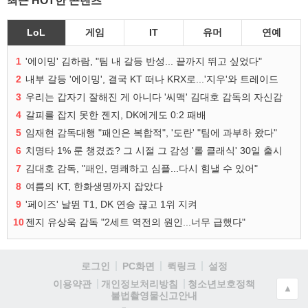
최근 HOT한 콘텐츠
LoL
게임
IT
유머
연예
1
'에이밍' 김하람, "팀 내 갈등 반성... 끝까지 뛰고 싶었다"
2
내부 갈등 '에이밍', 결국 KT 떠나 KRX로...'지우'와 트레이드
3
우리는 갑자기 잘해진 게 아니다 '씨맥' 김대호 감독의 자신감
4
갈피를 잡지 못한 젠지, DK에게도 0:2 패배
5
임재현 감독대행 "패인은 복합적", '도란' "팀에 과부하 왔다"
6
치명타 1% 룬 챙겼죠? 그 시절 그 감성 '롤 클래식' 30일 출시
7
김대호 감독, "패인, 명쾌하고 심플...다시 힘낼 수 있어"
8
여름의 KT, 한화생명까지 잡았다
9
'페이즈' 날뛴 T1, DK 연승 끊고 1위 지켜
10
젠지 유상욱 감독 "2세트 역전의 원인...너무 급했다"
로그인
PC화면
퀵링크
설정
청소년보호정책
이용약관
개인정보처리방침
▲
불법촬영물신고안내