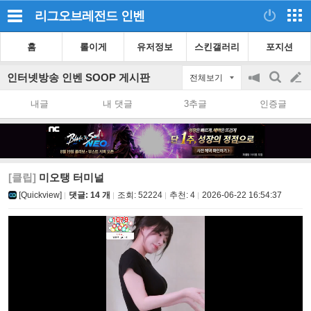
리그오브레전드
인벤
홈
롤이게
유저정보
스킨갤러리
포지션
인터넷방송 인벤 SOOP 게시판
전체보기
공
검
글
지
색
내글
내 댓글
3추글
인증글
on/off
쓰
기
[클립]
미오탱 터미널
[Quickview]
댓글: 14 개
조회:
52224
추천:
4
2026-06-22 16:54:37