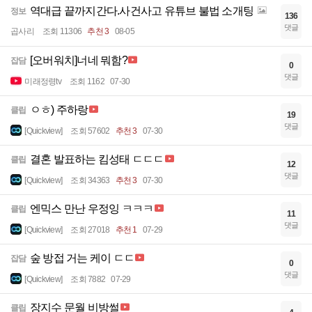
역대급 끝까지간다.사건사고 유튜브 불법 소개팅
정보
136
댓글
곱사리
조회 11306
추천 3
08-05
[오버워치]너네 뭐함?
잡담
0
댓글
미래정령tv
조회 1162
07-30
ㅇㅎ) 주하랑
클립
19
댓글
[Quickview]
조회 57602
추천 3
07-30
결혼 발표하는 킴성태 ㄷㄷㄷ
클립
12
댓글
[Quickview]
조회 34363
추천 3
07-30
엔믹스 만난 우정잉 ㅋㅋㅋ
클립
11
댓글
[Quickview]
조회 27018
추천 1
07-29
숲 방접 거는 케이 ㄷㄷ
잡담
0
댓글
[Quickview]
조회 7882
07-29
장지수 문월 비방썰
클립