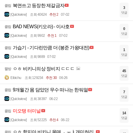
복면쓰고 등장한 제갈금자
클립
3
댓글
[Quickview]
조회 40624
추천 2
07-02
BAD NEWS(키오라) - 이사호
클립
0
댓글
[Quickview]
조회 9902
추천 1
07-02
가습기 - 기다린만큼 더 (봉준 가왕대전)
클립
1
댓글
[Quickview]
조회 9889
07-02
ㅇㅎ 비키니의상 정비지 ㄷㄷㄷ
짤방
45
댓글
Eibichu
조회 129234
추천 30
06-26
9개월간 몸 담았던 무수 떠나는 한둬얼
클립
7
댓글
[Quickview]
조회 38397
06-22
미오탱 터미널
클립
14
댓글
[Quickview]
조회 52225
추천 4
06-22
ㅇㅎ 함지아 비키니 몸매 ㅗㅜㅑ개미허리..
클립