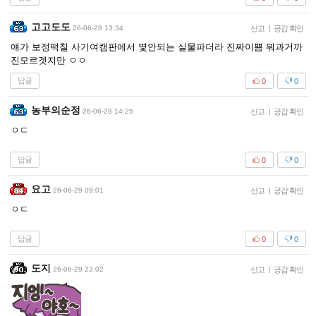
고고도도
26-06-28 13:34
신고
|
공감 확인
얘가 보정떡칠 사기여캠판에서 몇안되는 실물파더라 진짜이쁨 뭐과거까
진모르겟지만 ㅇㅇ
답글
0
0
농부의순정
26-06-28 14:25
신고
|
공감 확인
ㅇㄷ
답글
0
0
요고
26-06-29 09:01
신고
|
공감 확인
ㅇㄷ
답글
0
0
도지
26-06-29 23:02
신고
|
공감 확인