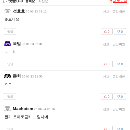
댓글
(14)
등록순
|
최신순
새로고침
선호호
26-06-23 02:12
신고
|
공감 확인
좋으네요
답글
0
0
곽범
26-06-23 06:36
신고
|
공감 확인
ㅗㅜㅑ
답글
0
0
존윅
26-06-23 11:50
신고
|
공감 확인
ㅇㄷ
답글
0
0
Machoism
26-06-24 05:16
신고
|
공감 확인
뭔가 토마토금카 느낌나네
답글
0
0