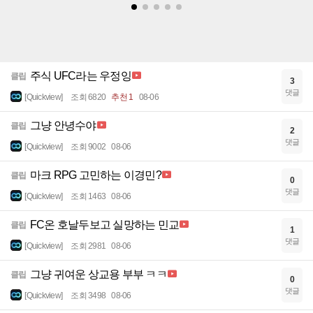
주식 UFC라는 우정잉
클립
3
댓글
[Quickview]
조회 6820
추천 1
08-06
그냥 안녕수야
클립
2
댓글
[Quickview]
조회 9002
08-06
마크 RPG 고민하는 이경민?
클립
0
댓글
[Quickview]
조회 1463
08-06
FC온 호날두보고 실망하는 민교
클립
1
댓글
[Quickview]
조회 2981
08-06
그냥 귀여운 상교용 부부 ㅋㅋ
클립
0
댓글
[Quickview]
조회 3498
08-06