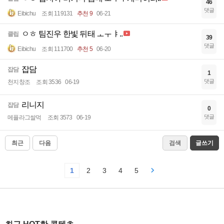
46
댓글
Eibichu
조회 119131
추천 9
06-21
ㅇㅎ 팀진우 한빛 뒤태 ㅗㅜㅑ..
클립
39
댓글
Eibichu
조회 111700
추천 5
06-20
잡담
잡담
1
댓글
천지창조
조회 3536
06-19
리니지
잡담
0
댓글
메플라그쌀먹
조회 3573
06-19
최근
다음
검색
글쓰기
1
2
3
4
5