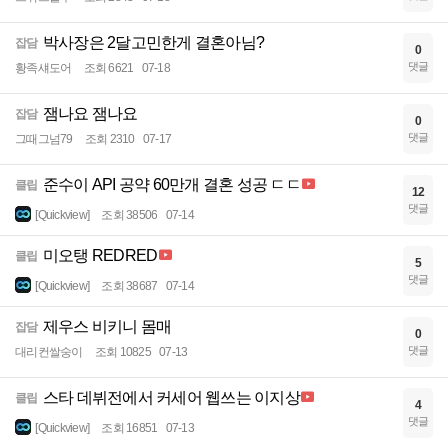
박사장은 2달고민한게 결혼아님?
잡담
0
댓글
황족섀도어
조회 6621
07-18
잼나요 잼나요
잡담
0
댓글
그때그넘79
조회 2310
07-17
준수이 API 공약 60만개 결혼 성공 ㄷㄷ
클립
12
댓글
[Quickview]
조회 38506
07-14
미오탱 REDRED
클립
5
댓글
[Quickview]
조회 38687
07-14
제우스 비키니 몸매
잡담
0
댓글
대리컨쌀숭이
조회 10825
07-13
스타 데뷔전에서 커세어 웹쓰는 이지상
클립
4
댓글
[Quickview]
조회 16851
07-13