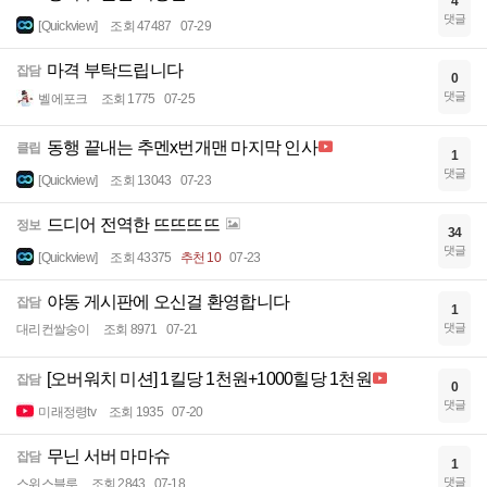
4
댓글
[Quickview]
조회 47487
07-29
마격 부탁드립니다
잡담
0
댓글
벨에포크
조회 1775
07-25
동행 끝내는 추멘x번개맨 마지막 인사
클립
1
댓글
[Quickview]
조회 13043
07-23
드디어 전역한 뜨뜨뜨뜨
정보
34
댓글
[Quickview]
조회 43375
추천 10
07-23
야동 게시판에 오신걸 환영합니다
잡담
1
댓글
대리컨쌀숭이
조회 8971
07-21
[오버워치 미션] 1킬당 1천원+1000힐당 1천원
잡담
0
댓글
미래정령tv
조회 1935
07-20
무닌 서버 마마슈
잡담
1
댓글
스위스블루
조회 2843
07-18