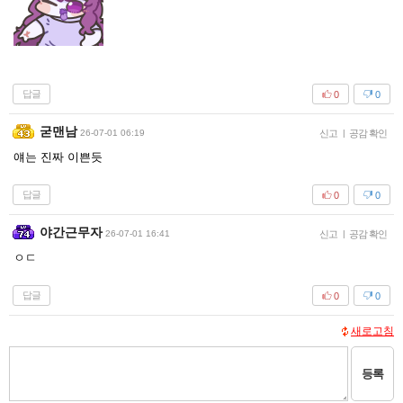
답글
0
0
굳맨남
26-07-01 06:19
신고
|
공감 확인
얘는 진짜 이쁜듯
답글
0
0
야간근무자
26-07-01 16:41
신고
|
공감 확인
ㅇㄷ
답글
0
0
새로고침
등록