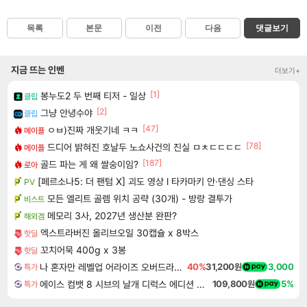
목록
본문
이전
다음
댓글보기
지금 뜨는 인벤
더보기+
[1]
봉누도2 두 번째 티저 - 일상
클립
[2]
그냥 안녕수야
클립
[47]
ㅇㅂ)진짜 개웃기네 ㅋㅋ
메이플
[78]
드디어 밝혀진 호날두 노쇼사건의 진실 ㅁㅊㄷㄷㄷㄷ
메이플
[187]
골드 파는 게 왜 쌀숭이임?
로아
[페르소나5: 더 팬텀 X] 괴도 영상 l 타카마키 안·댄싱 스타
PV
모든 엘리트 골렘 위치 공략 (30개) - 방랑 결투가
비스트
메모리 3사, 2027년 생산분 완판?
해외겜
엑스트라버진 올리브오일 30캡슐 x 8박스
핫딜
꼬치어묵 400g x 3봉
핫딜
나 혼자만 레벨업 어라이즈 오버드라이브 디럭스 에디션 Solo Leveling Arise Overdrive Deluxe Edition
40%
31,200원
3,000
특가
에이스 컴뱃 8 시브의 날개 디럭스 에디션 예약구매 ACE COMBAT 8 WINGS OF THEVE Deluxe Edition
109,800원
5%
특가