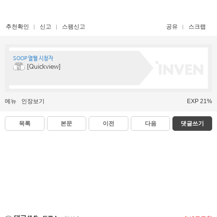
추천확인
신고
스팸신고
공유
스크랩
SOOP 열혈 시청자
[Quickview]
메뉴
인장보기
EXP 21%
목록
본문
이전
다음
댓글쓰기