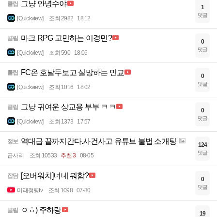
그냥 안녕수야
클립
1
댓글
[Quickview]
조회 2982
18:12
마크 RPG 고민하는 이경민?
클립
0
댓글
[Quickview]
조회 590
18:06
FC온 호날두보고 실망하는 민교
클립
0
댓글
[Quickview]
조회 1016
18:02
그냥 귀여운 상교용 부부 ㅋㅋ
클립
0
댓글
[Quickview]
조회 1373
17:57
역대급 끝까지간다.사건사고 유튜브 불법 소개팅
정보
124
댓글
곱사리
조회 10533
추천 3
08-05
[오버워치]너네 뭐함?
잡담
0
댓글
미래정령tv
조회 1098
07-30
ㅇㅎ) 주하랑
클립
19