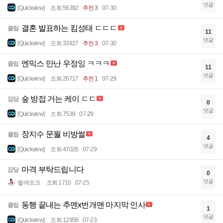
댓글
[Quickview]
조회 56392
추천 3
07-30
결혼 발표하는 킴성태 ㄷㄷㄷ
클립
11
댓글
[Quickview]
조회 33927
추천 3
07-30
엔믹스 만난 우정잉 ㅋㅋㅋ
클립
11
댓글
[Quickview]
조회 26717
추천 1
07-29
숲 방접 거는 케이 ㄷㄷ
잡담
0
댓글
[Quickview]
조회 7539
07-29
장지수 문월 비방썰
클립
4
댓글
[Quickview]
조회 47026
07-29
마격 부탁드립니다
잡담
0
댓글
벨에포크
조회 1710
07-25
동행 끝내는 추멘x번개맨 마지막 인사
클립
1
댓글
[Quickview]
조회 12956
07-23