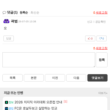
댓글
(1)
등록순
|
최신순
새로고침
곽범
26-07-05 13:38
신고
|
공감 확인
오
답글
0
0
새로고침
등록
목록
본문
이전
다음
댓글보기
지금 뜨는 인벤
더보기+
[5]
2026 치지직 이리대회 오픈컵 안내
정보
FC온 호날두보고 실망하는 민교
클립