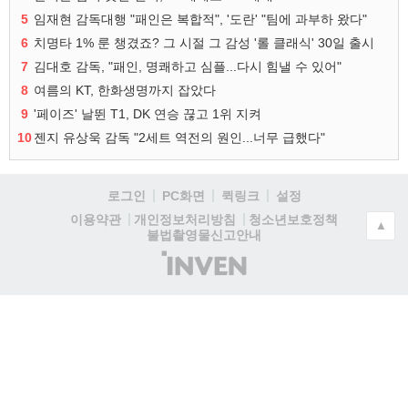
5
임재현 감독대행 "패인은 복합적", '도란' "팀에 과부하 왔다"
6
치명타 1% 룬 챙겼죠? 그 시절 그 감성 '롤 클래식' 30일 출시
7
김대호 감독, "패인, 명쾌하고 심플...다시 힘낼 수 있어"
8
여름의 KT, 한화생명까지 잡았다
9
'페이즈' 날뛴 T1, DK 연승 끊고 1위 지켜
10
젠지 유상욱 감독 "2세트 역전의 원인...너무 급했다"
로그인
PC화면
퀵링크
설정
청소년보호정책
이용약관
개인정보처리방침
▲
불법촬영물신고안내
(주)
인
벤