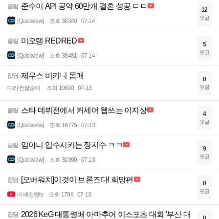
준수이 API 공약 60만개 결혼 성공 ㄷㄷ
클립
12
댓글
[Quickview]
조회 38340
07-14
미오탱 REDRED
클립
5
댓글
[Quickview]
조회 38481
07-14
제우스 비키니 몸매
잡담
0
댓글
대리컨쌀숭이
조회 10690
07-13
스타 데뷔전에서 커세어 웹쓰는 이지상
클립
4
댓글
[Quickview]
조회 16775
07-13
임아니 입수시키는 장지수 ㅋㅋ
클립
9
댓글
[Quickview]
조회 30390
07-13
[오버워치]이것이 브론즈다! 희망편
잡담
0
댓글
미래정령tv
조회 1798
07-13
2026 KeG 대통령배 아마추어 이스포츠 대회 '부산 대
잡담
0