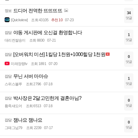
드디어 전역한 뜨뜨뜨뜨
정보
34
댓글
[Quickview]
조회 43105
추천 10
07-23
야동 게시판에 오신걸 환영합니다
잡담
1
댓글
대리컨쌀숭이
조회 8830
07-21
[오버워치 미션] 1킬당 1천원+1000힐당 1천원
잡담
0
댓글
미래정령tv
조회 1891
07-20
무닌 서버 마마슈
잡담
1
댓글
스위스블루
조회 2796
07-18
박사장은 2달고민한게 결혼아님?
잡담
0
댓글
황족섀도어
조회 6513
07-18
잼나요 잼나요
잡담
0
댓글
그때그넘79
조회 2239
07-17