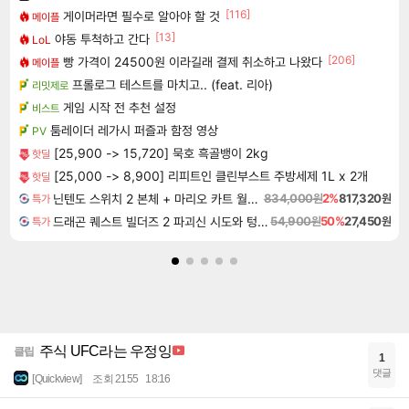
[116]
게이머라면 필수로 알아야 할 것
메이플
[13]
야동 투척하고 간다
LoL
[206]
빵 가격이 24500원 이라길래 결제 취소하고 나왔다
메이플
프롤로그 테스트를 마치고.. (feat. 리아)
리밋제로
게임 시작 전 추천 설정
비스트
툼레이더 레가시 퍼즐과 함정 영상
PV
[25,900 -> 15,720] 묵호 흑골뱅이 2kg
핫딜
[25,000 -> 8,900] 리피트인 클린부스트 주방세제 1L x 2개
핫딜
닌텐도 스위치 2 본체 + 마리오 카트 월드 + 포켓몬 포코피아 번들
834,000원
2%
817,320원
특가
드래곤 퀘스트 빌더즈 2 파괴신 시도와 텅 빈 섬 Dragon Quest Builders 2
54,900원
50%
27,450원
특가
주식 UFC라는 우정잉
클립
1
댓글
[Quickview]
조회 2155
18:16