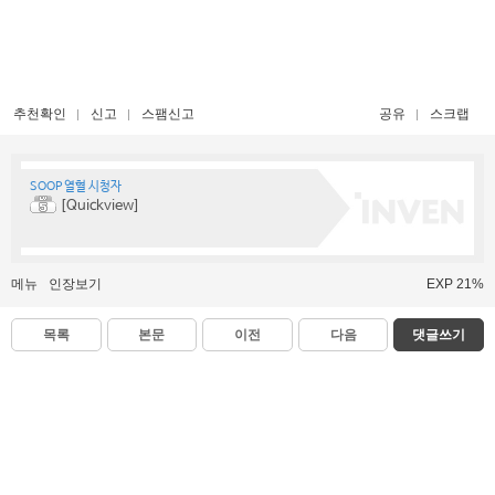
추천확인
신고
스팸신고
공유
스크랩
SOOP 열혈 시청자
[Quickview]
메뉴
인장보기
EXP 21%
목록
본문
이전
다음
댓글쓰기