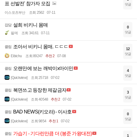
표 선발전' 참가자 모집
댓글
이스포츠부산
조회 2562
07-11
설희 비키니 몸매
잡담
0
댓글
필메
조회 34161
07-11
조아서 비키니 몸매. ㄷㄷㄷ
클립
12
댓글
Eibichu
조회 89247
추천 2
07-08
오랜만에 보는 깨박이x마이민
클립
4
댓글
[Quickview]
조회 25718
07-02
복면쓰고 등장한 제갈금자
클립
3
댓글
[Quickview]
조회 40548
추천 2
07-02
BAD NEWS(키오라) - 이사호
클립
0
댓글
[Quickview]
조회 9854
추천 1
07-02
가습기 - 기다린만큼 더 (봉준 가왕대전)
클립
1