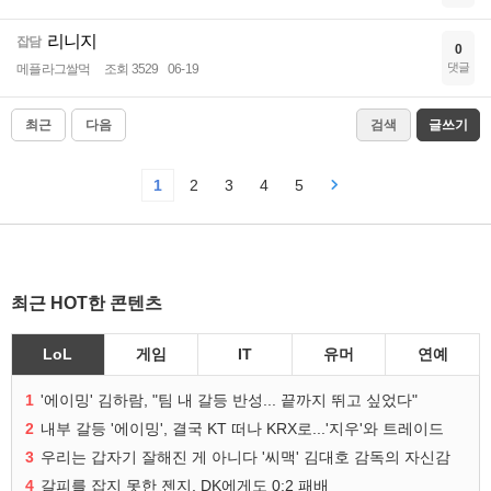
리니지
잡담
0
댓글
메플라그쌀먹
조회 3529
06-19
최근
다음
검색
글쓰기
1
2
3
4
5
최근 HOT한 콘텐츠
LoL
게임
IT
유머
연예
1
'에이밍' 김하람, "팀 내 갈등 반성... 끝까지 뛰고 싶었다"
2
내부 갈등 '에이밍', 결국 KT 떠나 KRX로...'지우'와 트레이드
3
우리는 갑자기 잘해진 게 아니다 '씨맥' 김대호 감독의 자신감
4
갈피를 잡지 못한 젠지, DK에게도 0:2 패배