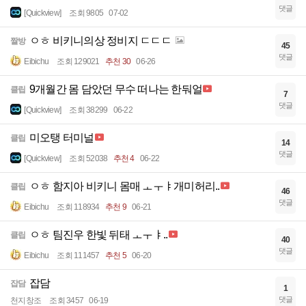
댓글
[Quickview]
조회 9805
07-02
ㅇㅎ 비키니의상 정비지 ㄷㄷㄷ
짤방
45
댓글
Eibichu
조회 129021
추천 30
06-26
9개월간 몸 담았던 무수 떠나는 한둬얼
클립
7
댓글
[Quickview]
조회 38299
06-22
미오탱 터미널
클립
14
댓글
[Quickview]
조회 52038
추천 4
06-22
ㅇㅎ 함지아 비키니 몸매 ㅗㅜㅑ개미허리..
클립
46
댓글
Eibichu
조회 118934
추천 9
06-21
ㅇㅎ 팀진우 한빛 뒤태 ㅗㅜㅑ..
클립
40
댓글
Eibichu
조회 111457
추천 5
06-20
잡담
잡담
1
댓글
천지창조
조회 3457
06-19