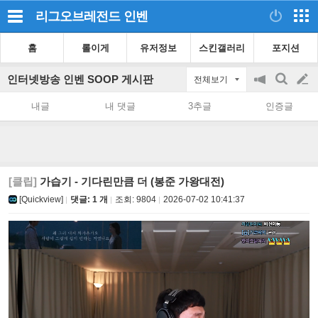
리그오브레전드
인벤
홈
롤이게
유저정보
스킨갤러리
포지션
인터넷방송 인벤 SOOP 게시판
전체보기
공
검
글
지
색
내글
내 댓글
3추글
인증글
on/off
쓰
기
[클립]
가습기 - 기다린만큼 더 (봉준 가왕대전)
[Quickview]
댓글: 1 개
조회:
9804
2026-07-02 10:41:37