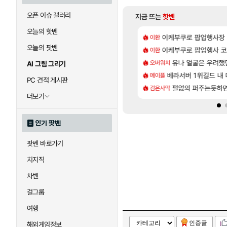
오픈 이슈 갤러리
지금 뜨는
핫벤
오늘의 핫벤
[8]
위해수욕장
악세, 수정, 유물, 외형, 물약 요약
이케부쿠로 팝업행사장
아반테 2.0 자연흡기
이환
차벤
오늘의 팟벤
[7]
더 패치노트 별거 없네요~없데이트수준?
 28일 넷플릭스에서 예고편 공개 예정
이케부쿠로 팝업행사 코
모든 요리/작물 책 획득 
이환
비스트
[17]
9층 주긴주는군요?
가미하라 하루 성우 정보 및 주요 필모
유나 얼굴은 우려했
무한대 아난타 유출
오버워치
섭컬겜
AI 그림 그리기
[170]
개론
바우에라 업그레이드 아이템 획득 위치 공략 (89개)
베라서버 1위길드 내 대
라스트 에포크 시즌5 
메이플
PV
PC 견적 게시판
[57]
 재밌게 까네
엘리트 골렘 위치 공략 (30개) - 방랑 결투가
펄없의 퍼주는듯하면
‘GTA 6’ 예판 흥
검은사막
해외겜
더보기
인기 팟벤
팟벤 바로가기
치지직
차벤
걸그룹
여행
인증글
해외게임정보