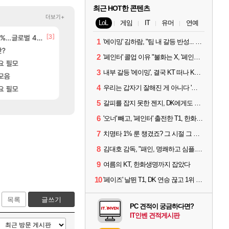
최근 HOT한 콘텐츠
더보기+
LoL
게임
IT
유머
연예
[3]
[8]
글로벌 4위로 부상
선녀바위해수욕장
신규 악세, 수정, 유물, 외형, 물약 요약
검은사막
여행
1
'에이밍' 김하람, "팀 내 갈등 반성... 끝까지 뛰고 싶었다"
[
판?
15기래더 패치노트 별거 없네요~없데이트수준?
8월 28일 넷플릭스에서 예고편 공개 예정
디아2
GTA6
2
'페인터' 콜업 이유 "불화는 X, '페인터'는 부족한 콜을 채워줄 선수"
[17]
요 필모
오만9층 주긴주는군요?
카가미하라 하루 성우 정보 및 주요 필모
리니지M
아스오라
3
내부 갈등 '에이밍', 결국 KT 떠나 KRX로...'지우'와 트레이드
[170]
모음
분내학개론
모든 바우에라 업그레이드 아이템 획득 위치 공략 (89
메이플
비스트
4
[89]
[57]
우리는 갑자기 잘해진 게 아니다 '씨맥' 김대호 감독의 자신감
고있으면 ㅋㅋ
요 필모
ㅇㅂ ) 재밌게 까네
모든 엘리트 골렘 위치 공략 (30개) - 방랑 결
메이플
비스트
5
갈피를 잡지 못한 젠지, DK에게도 0:2 패배
6
'오너' 빼고, '페인터' 출전한 T1, 한화생명에 패배
7
치명타 1% 룬 챙겼죠? 그 시절 그 감성 '롤 클래식' 30일 출시
8
김대호 감독, "패인, 명쾌하고 심플...다시 힘낼 수 있어"
9
여름의 KT, 한화생명까지 잡았다
10
'페이즈' 날뛴 T1, DK 연승 끊고 1위 지켜
목록
글쓰기
PC 견적이 궁금하다면?
IT인벤 견적게시판