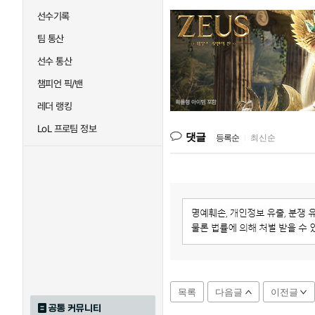
선수기록
팀 통산
선수 통산
챔피언 픽/밴
레더 랭킹
LoL 프로팀 정보
댓글
등록순
|
최신순
목록
다음글
이전글
공통 커뮤니티