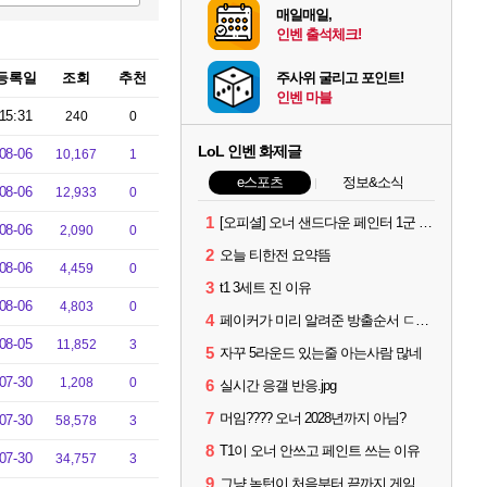
매일매일,
인벤 출석체크!
등록일
조회
추천
주사위 굴리고 포인트!
인벤 마블
15:31
240
0
LoL 인벤 화제글
08-06
10,167
1
e스포츠
정보&소식
08-06
12,933
0
1
[오피셜] 오너 샌드다운 페인터 1군 콜업 출전
08-06
2,090
0
2
오늘 티한전 요약뜸
08-06
4,459
0
3
t1 3세트 진 이유
08-06
4,803
0
4
페이커가 미리 알려준 방출순서 ㄷㄷㄷㄷ
08-05
11,852
3
5
자꾸 5라운드 있는줄 아는사람 많네
07-30
1,208
0
6
실시간 응갤 반응.jpg
7
머임???? 오너 2028년까지 아님?
07-30
58,578
3
8
T1이 오너 안쓰고 페인트 쓰는 이유
07-30
34,757
3
9
그냥 녹턴이 처음부터 끝까지 게임 지게 굴려줬는데