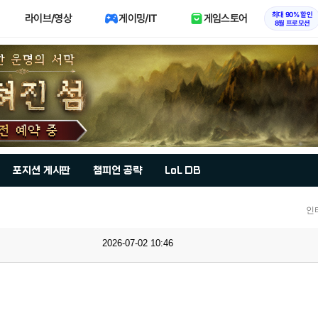
최대 90% 할인
라이브/영상
게이밍/IT
게임스토어
8월 프로모션
포지션 게시판
챔피언 공략
LoL DB
인
2026-07-02 10:46