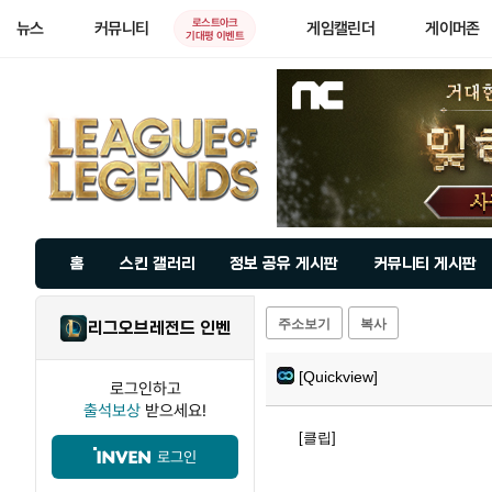
로스트아크
뉴스
커뮤니티
게임캘린더
게이머존
기대평 이벤트
홈
스킨 갤러리
정보 공유 게시판
커뮤니티 게시판
주소보기
복사
리그오브레전드 인벤
[Quickview]
로그인하고
출석보상
받으세요!
[클립]
로그인