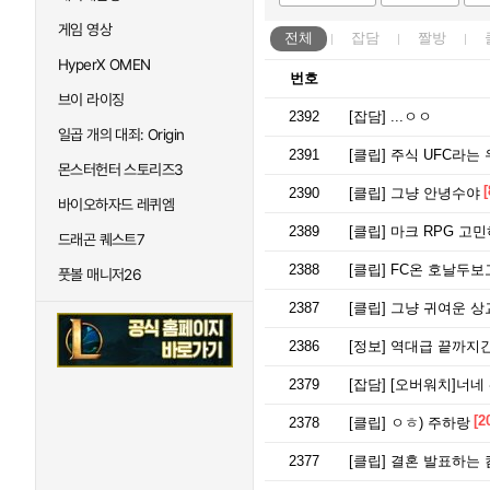
게임 영상
전체
잡담
짤방
HyperX OMEN
번호
브이 라이징
2392
[잡담]
...ㅇㅇ
일곱 개의 대죄: Origin
2391
[클립]
주식 UFC라는
몬스터헌터 스토리즈3
[
2390
[클립]
그냥 안녕수야
바이오하자드 레퀴엠
2389
[클립]
마크 RPG 고민
드래곤 퀘스트7
2388
[클립]
FC온 호날두보
풋볼 매니저26
2387
[클립]
그냥 귀여운 상
2386
[정보]
역대급 끝까지간
2379
[잡담]
[오버워치]너네
[2
2378
[클립]
ㅇㅎ) 주하랑
2377
[클립]
결혼 발표하는 