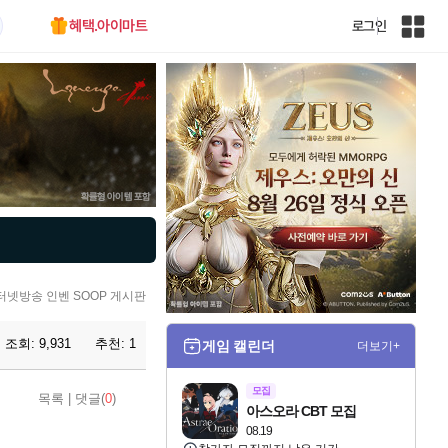
혜택.아이마트
로그인
인
벤
전
체
사
이
트
맵
터넷방송 인벤 SOOP 게시판
조회:
9,931
추천:
1
게임 캘린더
더보기+
모집
목록
|
댓글(
0
)
아스오라 CBT 모집
08.19