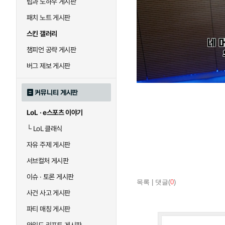
팁과 노하우 게시판
패치 노트 게시판
스킨 갤러리
챔피언 공략 게시판
버그 제보 게시판
커뮤니티 게시판
LoL · e스포츠 이야기
└
LoL 클래식
자유 주제 게시판
서브컬처 게시판
이슈 · 토론 게시판
목록
|
댓글(
0
)
사건 사고 게시판
파티 매칭 게시판