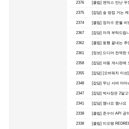
2376
[클립]
엔믹스 만난 우
2375
[잡담]
숲 방접 거는 케
2374
[클립]
장지수 문월 비
2367
[잡담]
마격 부탁드립
2362
[클립]
동행 끝내는 추
2361
[정보]
드디어 전역한 
2358
[잡담]
야동 게시판에 
2355
[잡담]
[오버워치 미션]
2348
[잡담]
무닌 서버 마마
2347
[잡담]
박사장은 2달고
2341
[잡담]
잼나요 잼나요
2339
[클립]
준수이 API 공
2338
[클립]
미오탱 REDRE