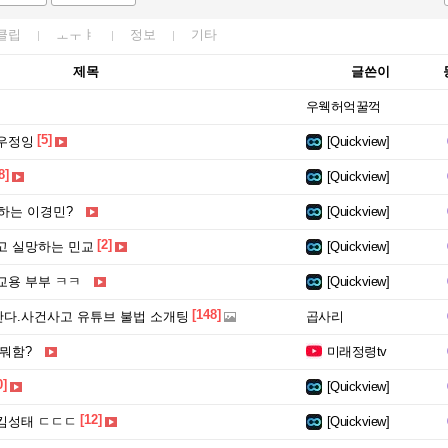
클립
ㅗㅜㅑ
정보
기타
제목
글쓴이
우웩허억꿀꺽
[5]
 우정잉
[Quickview]
8]
[Quickview]
하는 이경민?
[Quickview]
[2]
고 실망하는 민교
[Quickview]
교용 부부 ㅋㅋ
[Quickview]
[148]
다.사건사고 유튜브 불법 소개팅
곱사리
 뭐함?
미래정령tv
0]
[Quickview]
[12]
킴성태 ㄷㄷㄷ
[Quickview]