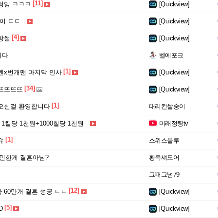
[11]
정잉 ㅋㅋㅋ
[Quickview]
이 ㄷㄷ
[Quickview]
[4]
방썰
[Quickview]
니다
벨에포크
[1]
멘x번개맨 마지막 인사
[Quickview]
[34]
뜨뜨뜨뜨
[Quickview]
[1]
오신걸 환영합니다
대리컨쌀숭이
 1킬당 1천원+1000힐당 1천원
미래정령tv
[1]
슈
스위스블루
민한게 결혼아님?
황족섀도어
그때그넘79
[12]
약 60만개 결혼 성공 ㄷㄷ
[Quickview]
[5]
D
[Quickview]