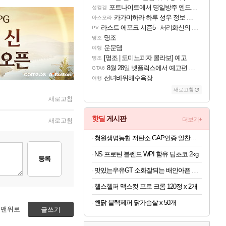
포트나이트에서 명일방주 엔드필드 [펠리카] 판매 예정
섭컬겜
카가미하라 하루 성우 정보 및 주요 필모
아스오라
라스트 에포크 시즌5 - 서리화신의 분노 티저
PV
명조
명조
운문댐
여행
[명조 | 도미노피자 콜라보] 예고
명조
8월 28일 넷플릭스에서 예고편 공개 예정
GTA6
선녀바위해수욕장
여행
새로고침
새로고침
핫딜
게시판
더보기+
새로고침
청원생명농협 저탄소 GAP인증 알찬미 특등급 10kg
NS 프로틴 블렌드 WPI 함유 딥초코 2kg
등록
맛있는우유GT 소화잘되는 배안아픈 저지방우유 180ml x 48개
헬스헬퍼 맥스컷 프로 크롬 120정 x 2개
뺀닭 블랙페퍼 닭가슴살 x 50개
맨위로
글쓰기