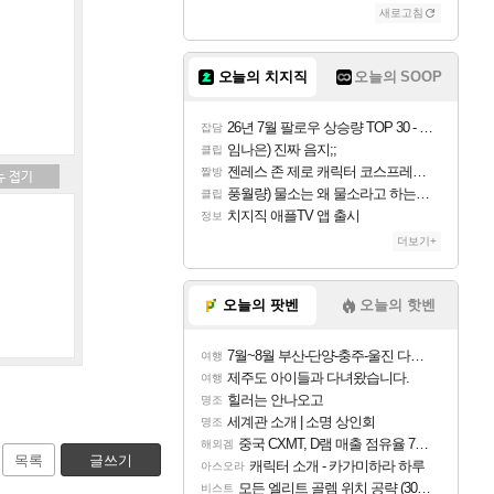
새로고침
오늘의 치지직
오늘의 SOOP
26년 7월 팔로우 상승량 TOP 30 - 월간 치지직
잡담
임나은) 진짜 음지;;
클립
젠레스 존 제로 캐릭터 코스프레한 꽁주
짤방
풍월량) 물소는 왜 물소라고 하는거야? 아! 그만 ㅋㅋ 알았어 ㅋㅋ
클립
치지직 애플TV 앱 출시
정보
더보기+
오늘의 팟벤
오늘의 핫벤
7월~8월 부산-단양-충주-울진 다녀왔어요~
여행
제주도 아이들과 다녀왔습니다.
여행
힐러는 안나오고
명조
세계관 소개 | 소명 상인회
명조
중국 CXMT, D램 매출 점유율 7%…글로벌 4위로 부상
해외겜
목록
글쓰기
캐릭터 소개 - 카가미하라 하루
아스오라
모든 엘리트 골렘 위치 공략 (30개) - 방랑 결투가
비스트