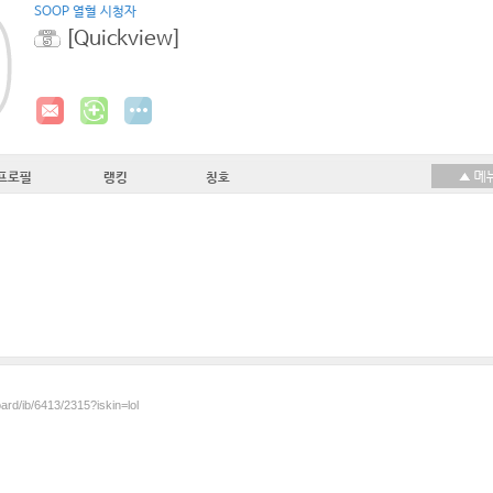
SOOP 열혈 시청자
[Quickview]
프로필
랭킹
칭호
ard/ib/6413/2315?iskin=lol