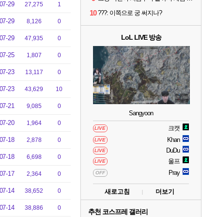
07-29
27,275
1
10
???: 이쪽으로 궁 써지나?
07-29
8,126
0
LoL LIVE 방송
07-29
47,935
0
07-25
1,807
0
07-23
13,117
0
07-23
43,629
10
07-21
9,085
0
Sangyoon
07-20
1,964
0
크캣
LIVE
07-18
Khan
2,878
0
LIVE
DuDu
LIVE
07-18
6,698
0
울프
LIVE
Pray
07-17
OFF
2,364
0
07-14
38,652
0
새로고침
더보기
07-14
38,886
0
추천 코스프레 갤러리