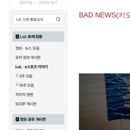
회원가입
ID/PW 찾기
BAD NEWS(키
LoL 화제 집중
정보 · 뉴스 모음
유저 정보 게시판
LoL · e스포츠 이야기
└
3추 모음
└
10추 모음
치지직 팟벤
SOOP 게시판
정보 공유 게시판