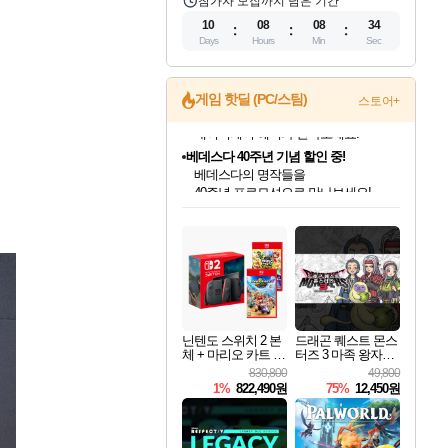
참가자 모집까지 남은 기간
10
08
08
32
Days
Hours
Min
Sec
게임 핫딜 (PC/스팀)
스토어+
베데스다 40주년 기념 할인 중!
베데스다의 명작들을
40주년 프로모션으로 만나보세요!
인벤게임즈 8월 특별 할인!
드래곤소드: 어웨이크닝 입점!
문명 7 특별 할인!
마블 투혼 파이팅 소울즈 정식출시!
귀무자: 검의 길 예약 판매 중!
비스트 오브 리인카네이션 정식 출시!
커세어 코브 출시 기념 할인!
더 렐릭 퍼스트 가디언 정식 출시
캡콤 프렌차이즈 할인 진행 중!
캡콤 일부 상품 상시 할인
스타워즈 은하계 레이서
로블록스 기프트 카드 공식 입점
인기 퍼블리셔 모음!
스팀으로 만나는 드래곤소드!
조선&고려 DLC 출시 예정
마블 히어로 총 출동&화려한 격투!
10% 할인과
게임프릭 신작 IP
해적'섬'을 발전시키자!
설화x하드코어 액션!
몬헌, 바하 등 인기 IP를
몬헌 와일즈 & 드래곤즈 도그마2
인벤게임즈에서 10% 추가 적립
Robux를 가장 안전하고
최대 90% 할인가를 만나보세요!
네이버혜택과 함께 만나보세요!
50%할인&추가 적립까지!
네이버 포인트 혜택까지!
이니&베니 혜택까지!
네이버 혜택가와 함께 예약하세요!
할인&네이버혜택으로 만나보세요!
네이버페이 혜택과 만나보세요!
할인가에 만나보세요!
일부 에디션 상시 할인!
혜택으로 예약 판매 중
편안하게 충전하세요
닌텐도 스위치 2 본
드래곤 퀘스트 몬스
체 + 마리오 카트 월
터즈 3 마족 왕자와
드 + 슈퍼 마리오 파
엘프의 여행 Dragon
830,800
49,800
티 잼버리 닌텐도
Quest Monsters The
1%
822,490원
75%
12,450원
스위치 2 에디션 +
Dark Prince
잼버리 TV 번들