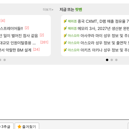
지금 뜨는
팟벤
더보기+
[4]
[1]
[5]
?
D.mon 스킬셋 나왔다
중국 CXMT, D램 매출 점유율 7%…
오버워치
해외겜
[2]
[29]
스프레이어들!!
위치 공략 (36개) - 미식가 도전과제
결국 돌고 돌아 와우
메모리 3사, 2027년 생산분 완
와우
해외겜
[2]
던 일이 벌어진 참사 같음
과 앞으로의 예상 (루머)
영웅무기도안 제작 질문
아사쿠라 마이 성우 정보 및 주
SOL
아스오라
[261]
[3]
규모 인원이탈종용 추정사건
- 서리화신의 분노 티저
D.mon 스킬셋 특전 공개
아스오라 성우 정보 및 출연작 
오버워치
아스오라
[24]
서 악랄한 BM 설계
행…테이크투 “내부 예상 크게 넘어”
환산 13만 스펙으로 삐져서 매주 수로 10만점 치
아키츠 아키나 성우 정보 및 주
메이플
아스오라
3추글
즐겨찾기