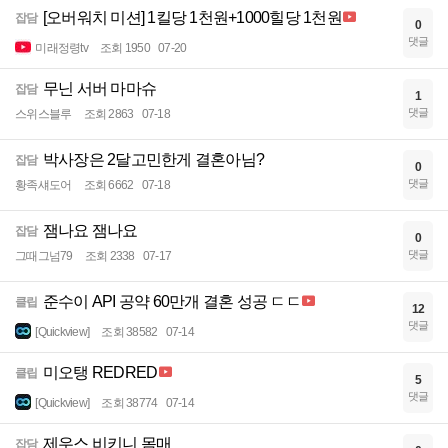
[오버워치 미션] 1킬당 1천원+1000힐당 1천원
잡담
0
댓글
미래정령tv
조회 1950
07-20
무닌 서버 마마슈
잡담
1
댓글
스위스블루
조회 2863
07-18
박사장은 2달고민한게 결혼아님?
잡담
0
댓글
황족섀도어
조회 6662
07-18
잼나요 잼나요
잡담
0
댓글
그때그넘79
조회 2338
07-17
준수이 API 공약 60만개 결혼 성공 ㄷㄷ
클립
12
댓글
[Quickview]
조회 38582
07-14
미오탱 REDRED
클립
5
댓글
[Quickview]
조회 38774
07-14
제우스 비키니 몸매
잡담