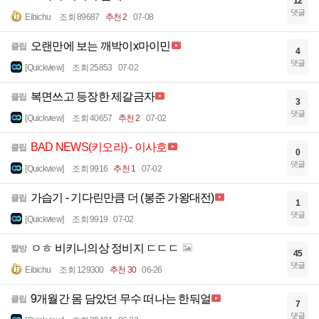
12
댓글
Eibichu
조회 89687
추천 2
07-08
오랜만에 보는 깨박이x마이민
클립
4
댓글
[Quickview]
조회 25853
07-02
복면쓰고 등장한 제갈금자
클립
3
댓글
[Quickview]
조회 40657
추천 2
07-02
BAD NEWS(키오라) - 이사호
클립
0
댓글
[Quickview]
조회 9916
추천 1
07-02
가습기 - 기다린만큼 더 (봉준 가왕대전)
클립
1
댓글
[Quickview]
조회 9919
07-02
ㅇㅎ 비키니의상 정비지 ㄷㄷㄷ
짤방
45
댓글
Eibichu
조회 129300
추천 30
06-26
9개월간 몸 담았던 무수 떠나는 한둬얼
클립
7
댓글