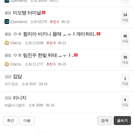
[Quickview]
조회 38434
06-22
미오탱 터미널
클립
14
댓글
[Quickview]
조회 52275
추천 4
06-22
ㅇㅎ 함지아 비키니 몸매 ㅗㅜㅑ개미허리..
클립
46
댓글
Eibichu
조회 119199
추천 9
06-21
ㅇㅎ 팀진우 한빛 뒤태 ㅗㅜㅑ..
클립
39
댓글
Eibichu
조회 111777
추천 5
06-20
잡담
잡담
1
댓글
천지창조
조회 3567
06-19
리니지
잡담
0
댓글
메플라그쌀먹
조회 3586
06-19
최근
다음
검색
글쓰기