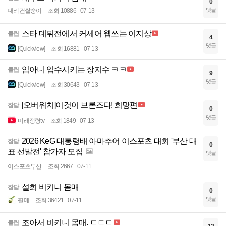
0
댓글
대리컨쌀숭이
조회 10886
07-13
스타 데뷔전에서 커세어 웹쓰는 이지상
클립
4
댓글
[Quickview]
조회 16881
07-13
임아니 입수시키는 장지수 ㅋㅋ
클립
9
댓글
[Quickview]
조회 30643
07-13
[오버워치]이것이 브론즈다! 희망편
잡담
0
댓글
미래정령tv
조회 1849
07-13
2026 KeG 대통령배 아마추어 이스포츠 대회 '부산 대
잡담
0
표 선발전' 참가자 모집
댓글
이스포츠부산
조회 2667
07-11
설희 비키니 몸매
잡담
0
댓글
필메
조회 36421
07-11
조아서 비키니 몸매. ㄷㄷㄷ
클립