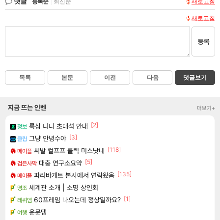
댓글
등록순
|
최신순
새로고침
새로고침
등록
목록
본문
이전
다음
댓글보기
지금 뜨는 인벤
더보기+
[2]
룩삼 니니 초대석 안내
정보
[3]
그냥 안녕수야
클립
[118]
씨발 컬프프 클릭 미스낫네
메이플
[5]
대충 연구소요약
검은사막
[135]
파리바게트 본사에서 연락왔음
메이플
세계관 소개 | 소명 상인회
명조
[1]
60프레임 나오는데 정상일까요?
레퀴엠
운문댐
여행