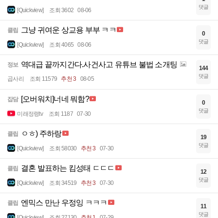
댓글
[Quickview]
조회 3602
08-06
그냥 귀여운 상교용 부부 ㅋㅋ
클립
0
댓글
[Quickview]
조회 4065
08-06
역대급 끝까지간다.사건사고 유튜브 불법 소개팅
정보
144
댓글
곱사리
조회 11579
추천 3
08-05
[오버워치]너네 뭐함?
잡담
0
댓글
미래정령tv
조회 1187
07-30
ㅇㅎ) 주하랑
클립
19
댓글
[Quickview]
조회 58030
추천 3
07-30
결혼 발표하는 킴성태 ㄷㄷㄷ
클립
12
댓글
[Quickview]
조회 34519
추천 3
07-30
엔믹스 만난 우정잉 ㅋㅋㅋ
클립
11
댓글
[Quickview]
조회 27130
추천 1
07-29