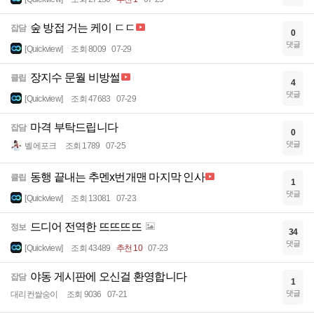
숲 방접 거는 케이 ㄷㄷ
잡담
0
댓글
[Quickview]
조회 8009
07-29
장지수 문월 비방썰
클립
4
댓글
[Quickview]
조회 47683
07-29
마격 부탁드립니다
잡담
0
댓글
벨에포크
조회 1789
07-25
동행 끝내는 추멘x번개맨 마지막 인사
클립
1
댓글
[Quickview]
조회 13081
07-23
드디어 전역한 뜨뜨뜨뜨
정보
34
댓글
[Quickview]
조회 43489
추천 10
07-23
야동 게시판에 오신걸 환영합니다
잡담
1
댓글
대리컨쌀숭이
조회 9036
07-21