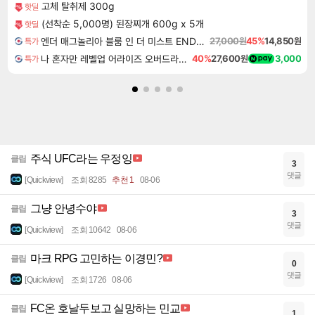
고체 탈취제 300g
핫딜
(선착순 5,000명) 된장찌개 600g x 5개
핫딜
엔더 매그놀리아 블룸 인 더 미스트 ENDER MAGNOLIA Bloom in the Mist
27,000원
45%
14,850원
특가
나 혼자만 레벨업 어라이즈 오버드라이브 Solo Leveling Arise
40%
27,600원
3,000
특가
주식 UFC라는 우정잉
클립
3
댓글
[Quickview]
조회 8285
추천 1
08-06
그냥 안녕수야
클립
3
댓글
[Quickview]
조회 10642
08-06
마크 RPG 고민하는 이경민?
클립
0
댓글
[Quickview]
조회 1726
08-06
FC온 호날두보고 실망하는 민교
클립
1