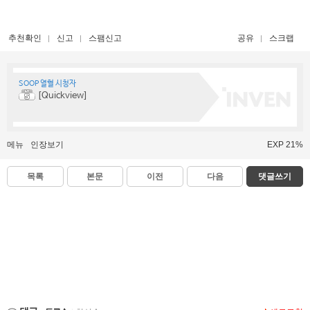
추천확인
신고
스팸신고
공유
스크랩
SOOP 열혈 시청자
[Quickview]
메뉴
인장보기
EXP 21%
목록
본문
이전
다음
댓글쓰기