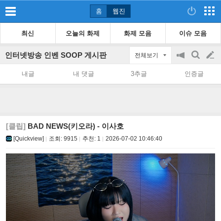
홈
웹진
최신
오늘의 화제
화제 모음
이슈 모음
인터넷방송 인벤 SOOP 게시판
전체보기
공
검
글
지
색
내글
내 댓글
3추글
인증글
on/off
쓰
기
[클립]
BAD NEWS(키오라) - 이사호
[Quickview]
조회:
9915
추천:
1
2026-07-02 10:46:40