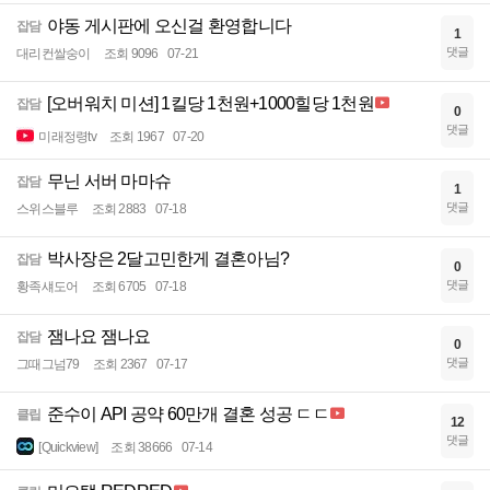
야동 게시판에 오신걸 환영합니다
잡담
1
댓글
대리컨쌀숭이
조회 9096
07-21
[오버워치 미션] 1킬당 1천원+1000힐당 1천원
잡담
0
댓글
미래정령tv
조회 1967
07-20
무닌 서버 마마슈
잡담
1
댓글
스위스블루
조회 2883
07-18
박사장은 2달고민한게 결혼아님?
잡담
0
댓글
황족섀도어
조회 6705
07-18
잼나요 잼나요
잡담
0
댓글
그때그넘79
조회 2367
07-17
준수이 API 공약 60만개 결혼 성공 ㄷㄷ
클립
12
댓글
[Quickview]
조회 38666
07-14