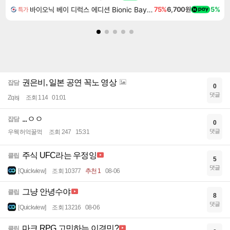
바이오닉 베이 디럭스 에디션 Bionic Bay Deluxe Edition
75%
6,700원
5%
특가
권은비, 일본 공연 꼭노 영상
잡담
0
댓글
Zqisj
조회 114
01:01
...ㅇㅇ
잡담
0
댓글
우웩허억꿀꺽
조회 247
15:31
주식 UFC라는 우정잉
클립
5
댓글
[Quickview]
조회 10377
추천 1
08-06
그냥 안녕수야
클립
8
댓글
[Quickview]
조회 13216
08-06
마크 RPG 고민하는 이경민?
클립