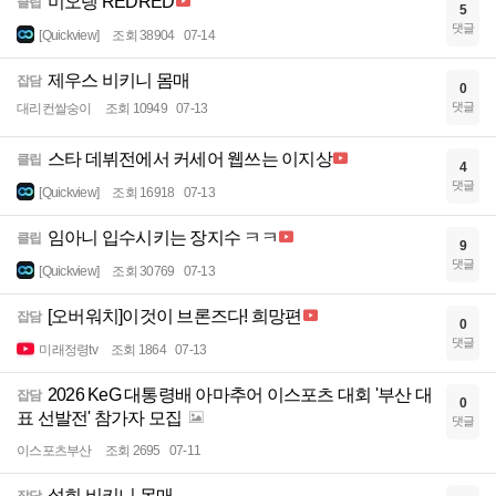
미오탱 REDRED
클립
5
댓글
[Quickview]
조회 38904
07-14
제우스 비키니 몸매
잡담
0
댓글
대리컨쌀숭이
조회 10949
07-13
스타 데뷔전에서 커세어 웹쓰는 이지상
클립
4
댓글
[Quickview]
조회 16918
07-13
임아니 입수시키는 장지수 ㅋㅋ
클립
9
댓글
[Quickview]
조회 30769
07-13
[오버워치]이것이 브론즈다! 희망편
잡담
0
댓글
미래정령tv
조회 1864
07-13
2026 KeG 대통령배 아마추어 이스포츠 대회 '부산 대
잡담
0
표 선발전' 참가자 모집
댓글
이스포츠부산
조회 2695
07-11
설희 비키니 몸매