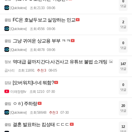
0
댓글
[Quickview]
조회 2133
08-06
FC온 호날두보고 실망하는 민교
클립
2
댓글
[Quickview]
조회 4556
08-06
그냥 귀여운 상교용 부부 ㅋㅋ
클립
0
댓글
[Quickview]
조회 4878
08-06
역대급 끝까지간다.사건사고 유튜브 불법 소개팅
정보
147
댓글
곱사리
조회 11891
추천 3
08-05
[오버워치]너네 뭐함?
잡담
0
댓글
미래정령tv
조회 1210
07-30
ㅇㅎ) 주하랑
클립
20
댓글
[Quickview]
조회 58648
추천 3
07-30
결혼 발표하는 킴성태 ㄷㄷㄷ
클립
12
댓글