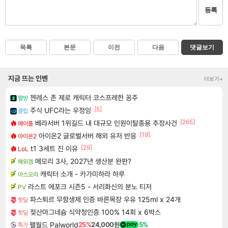
등록
목록
본문
이전
다음
댓글보기
지금 뜨는 인벤
더보기+
젠레스 존 제로 캐릭터 코스프레한 꽁주
짤방
[5]
주식 UFC라는 우정잉
클립
[265]
베라서버 1위길드 내 대규모 인원이탈종용 추정사건
메이플
[19]
아이온2 글로벌서버 해외 유저 반응
아이온2
[29]
t1 3세트 진 이유
LoL
메모리 3사, 2027년 생산분 완판?
해외겜
캐릭터 소개 - 카가미하라 하루
아스오라
라스트 에포크 시즌5 - 서리화신의 분노 티저
PV
파스퇴르 무항생제 인증 바른목장 우유 125ml x 24개
핫딜
젖산마그네슘 식약청인증 100% 14회 x 6박스
핫딜
팰월드 Palworld
25%
24,000원
5%
특가