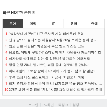
최근 HOT한 콘텐츠
로아
게임
IT
유머
연예
1
"생각보다 재밌네" 신규 주사위 게임 티카투카 호평
2
신규 남요즈 클래스는 차원술사! 6월 20일 로아온 썸머 정리
3
쉽고 강한 세팅은? 차원술사 주요 빌드와 스킬 코드
4
남요즈, 어떻게 꾸밀까? 스타일북 인기 차원술사 커스터마이즈
5
성자라도 상대하고 있는 줄 알았나? 벨가르딘 이모저모
6
평균 연령 20대, 벨가르딘 퍼클 공대 '영로티'를 만나다
7
미니게임하고 보상 받아가자! 마하라카 썸머 캠프 할 일은?
8
후속 조정 나선 로스트아크...기공사, 차원술사 하향
9
잡기 관리와 전원 생존이 관건! 벨가르딘 유물 칭호 획득방법 정리
10
2관문 깨면 신규 장비 ‘완갑’ 지급! 그림자 레이드 벨가르딘 공개
로그인
PC화면
퀵링크
설정