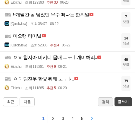
댓글
Eibichu
조회 129393
추천 30
06-26
9개월간 몸 담았던 무수 떠나는 한둬얼
클립
7
댓글
[Quickview]
조회 38472
06-22
미오탱 터미널
클립
14
댓글
[Quickview]
조회 52333
추천 4
06-22
ㅇㅎ 함지아 비키니 몸매 ㅗㅜㅑ개미허리..
클립
46
댓글
Eibichu
조회 119281
추천 9
06-21
ㅇㅎ 팀진우 한빛 뒤태 ㅗㅜㅑ..
클립
39
댓글
Eibichu
조회 111885
추천 5
06-20
최근
다음
검색
글쓰기
1
2
3
4
5