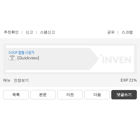
추천확인
신고
스팸신고
공유
스크랩
SOOP 열혈 시청자
[Quickview]
메뉴
인장보기
EXP 21%
목록
본문
이전
다음
댓글쓰기