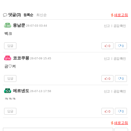
댓글
(3)
등록순
|
최신순
새로고침
웅남쿤
26-07-03 03:44
신고
|
공감 확인
벡크
답글
0
0
코코쿠몽
26-07-09 15:45
신고
|
공감 확인
금♡켜
답글
0
0
에르넨도
26-07-13 17:58
신고
|
공감 확인
ㅋㅋㅋ
답글
0
0
새로고침