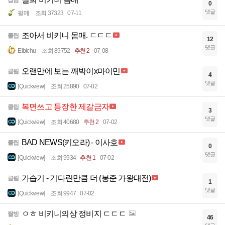
잡담
0
댓글
필메
조회 37323
07-11
조아서 비키니 몸매. ㄷㄷㄷ
클립
12
댓글
Eibichu
조회 89752
추천 2
07-08
오랜만에 보는 깨박이x마이민
클립
4
댓글
[Quickview]
조회 25890
07-02
복면쓰고 등장한 제갈금자
클립
3
댓글
[Quickview]
조회 40680
추천 2
07-02
BAD NEWS(키오라) - 이사호
클립
0
댓글
[Quickview]
조회 9934
추천 1
07-02
가습기 - 기다린만큼 더 (봉준 가왕대전)
클립
1
댓글
[Quickview]
조회 9947
07-02
ㅇㅎ 비키니의상 정비지 ㄷㄷㄷ
짤방
46