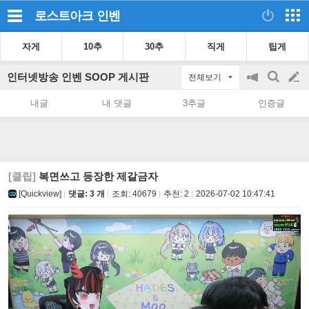
로스트아크
인벤
자게
10추
30추
직게
팁게
인터넷방송 인벤 SOOP 게시판
전체보기
공
검
글
지
색
내글
내 댓글
3추글
인증글
on/off
쓰
기
[클립]
복면쓰고 등장한 제갈금자
[Quickview]
댓글: 3 개
조회:
40679
추천:
2
2026-07-02 10:47:41