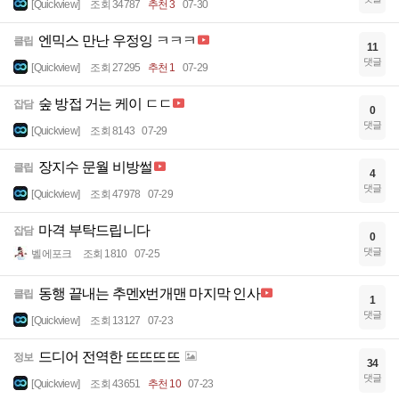
[Quickview]
조회 34787
추천 3
07-30
엔믹스 만난 우정잉 ㅋㅋㅋ
클립
11
댓글
[Quickview]
조회 27295
추천 1
07-29
숲 방접 거는 케이 ㄷㄷ
잡담
0
댓글
[Quickview]
조회 8143
07-29
장지수 문월 비방썰
클립
4
댓글
[Quickview]
조회 47978
07-29
마격 부탁드립니다
잡담
0
댓글
벨에포크
조회 1810
07-25
동행 끝내는 추멘x번개맨 마지막 인사
클립
1
댓글
[Quickview]
조회 13127
07-23
드디어 전역한 뜨뜨뜨뜨
정보
34
댓글
[Quickview]
조회 43651
추천 10
07-23