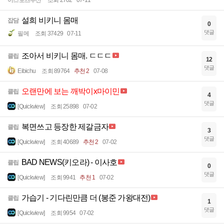
이스포츠부산
조회 2702
07-11
설희 비키니 몸매
잡담
0
댓글
필메
조회 37429
07-11
조아서 비키니 몸매. ㄷㄷㄷ
클립
12
댓글
Eibichu
조회 89764
추천 2
07-08
오랜만에 보는 깨박이x마이민
클립
4
댓글
[Quickview]
조회 25898
07-02
복면쓰고 등장한 제갈금자
클립
3
댓글
[Quickview]
조회 40689
추천 2
07-02
BAD NEWS(키오라) - 이사호
클립
0
댓글
[Quickview]
조회 9941
추천 1
07-02
가습기 - 기다린만큼 더 (봉준 가왕대전)
클립
1
댓글
[Quickview]
조회 9954
07-02