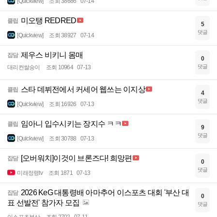
[Quickview]
조회 38686
07-14
미오탱 REDRED
클립
5
댓글
[Quickview]
조회 38927
07-14
제우스 비키니 몸매
잡담
0
댓글
대리컨쌀숭이
조회 10964
07-13
스타 데뷔전에서 커세어 웹쓰는 이지상
클립
4
댓글
[Quickview]
조회 16926
07-13
임아니 입수시키는 장지수 ㅋㅋ
클립
9
댓글
[Quickview]
조회 30788
07-13
[오버워치]이것이 브론즈다! 희망편
잡담
0
댓글
미래정령tv
조회 1871
07-13
2026 KeG 대통령배 아마추어 이스포츠 대회 '부산 대
잡담
0
표 선발전' 참가자 모집
댓글