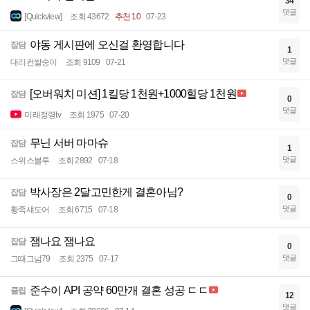
34
댓글
[Quickview]
조회 43672
추천 10
07-23
야동 게시판에 오신걸 환영합니다
잡담
1
댓글
대리컨쌀숭이
조회 9109
07-21
[오버워치 미션] 1킬당 1천원+1000힐당 1천원
잡담
0
댓글
미래정령tv
조회 1975
07-20
무닌 서버 마마슈
잡담
1
댓글
스위스블루
조회 2892
07-18
박사장은 2달고민한게 결혼아님?
잡담
0
댓글
황족섀도어
조회 6715
07-18
잼나요 잼나요
잡담
0
댓글
그때그넘79
조회 2375
07-17
준수이 API 공약 60만개 결혼 성공 ㄷㄷ
클립
12
댓글