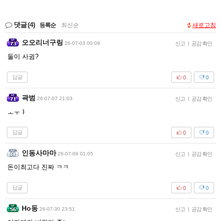
댓글
(4)
등록순
|
최신순
새로고침
오오리너구링
26-07-03 00:09
신고
|
공감 확인
둘이 사귐?
답글
0
0
곽범
26-07-07 21:03
신고
|
공감 확인
ㅗㅜㅑ
답글
0
0
인동사마마
26-07-09 01:05
신고
|
공감 확인
돈이최고다 진짜 ㅋㅋ
답글
0
0
Ho동
26-07-30 23:51
신고
|
공감 확인