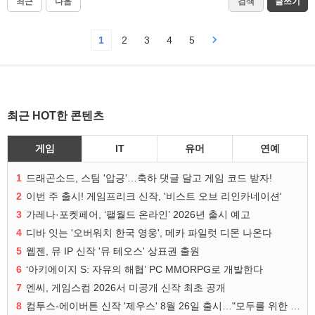
최근
다음
검색
글쓰기
1
2
3
4
5
최근 HOT한 콘텐츠
게임
IT
유머
연예
1
드래곤소드, 스팀 '압긍'…축하 댓글 달고 게임 코드 받자!
2
이번 주 출시! 게임프리크 신작, '비스트 오브 리인카네이션'
3
가레나·포켓페어, ‘팰월드 온라인’ 2026년 출시 예고
4
디바 잇는 '오버워치 한국 영웅', 메카 파일럿 디몬 나온다
5
웹젠, 뮤 IP 신작 '뮤 테오스' 상표권 출원
6
‘아키에이지 S: 자유의 해협’ PC MMORPG로 개발한다
7
엔씨, 게임스컴 2026서 미공개 신작 최초 공개
8
컴투스-에이버튼 신작 '제우스' 8월 26일 출시…"모두를 위한 경쟁"