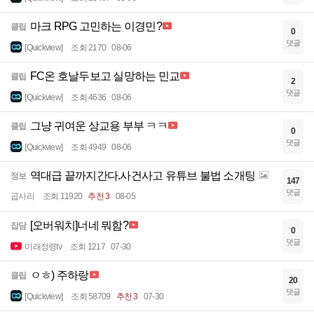
마크 RPG 고민하는 이경민?
클립
0
댓글
[Quickview]
조회 2170
08-06
FC온 호날두보고 실망하는 민교
클립
2
댓글
[Quickview]
조회 4636
08-06
그냥 귀여운 상교용 부부 ㅋㅋ
클립
0
댓글
[Quickview]
조회 4949
08-06
역대급 끝까지간다.사건사고 유튜브 불법 소개팅
정보
147
댓글
곱사리
조회 11920
추천 3
08-05
[오버워치]너네 뭐함?
잡담
0
댓글
미래정령tv
조회 1217
07-30
ㅇㅎ) 주하랑
클립
20
댓글
[Quickview]
조회 58709
추천 3
07-30