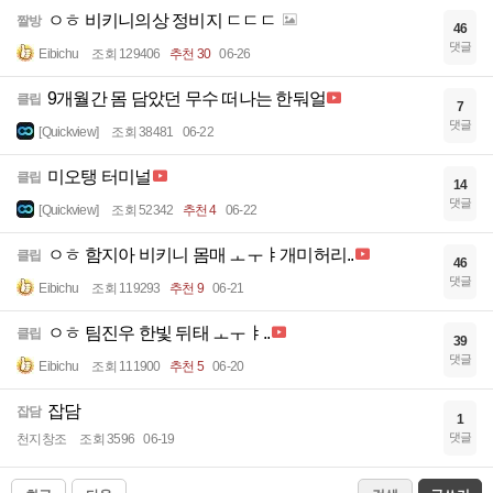
ㅇㅎ 비키니의상 정비지 ㄷㄷㄷ
짤방
46
댓글
Eibichu
조회 129406
추천 30
06-26
9개월간 몸 담았던 무수 떠나는 한둬얼
클립
7
댓글
[Quickview]
조회 38481
06-22
미오탱 터미널
클립
14
댓글
[Quickview]
조회 52342
추천 4
06-22
ㅇㅎ 함지아 비키니 몸매 ㅗㅜㅑ개미허리..
클립
46
댓글
Eibichu
조회 119293
추천 9
06-21
ㅇㅎ 팀진우 한빛 뒤태 ㅗㅜㅑ..
클립
39
댓글
Eibichu
조회 111900
추천 5
06-20
잡담
잡담
1
댓글
천지창조
조회 3596
06-19