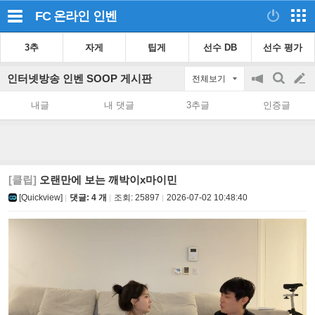
FC 온라인
인벤
3추
자게
팁게
선수 DB
선수 평가
인터넷방송 인벤 SOOP 게시판
전체보기
공
검
글
지
색
내글
내 댓글
3추글
인증글
on/off
쓰
기
[클립]
오랜만에 보는 깨박이x마이민
[Quickview]
댓글: 4 개
조회:
25897
2026-07-02 10:48:40