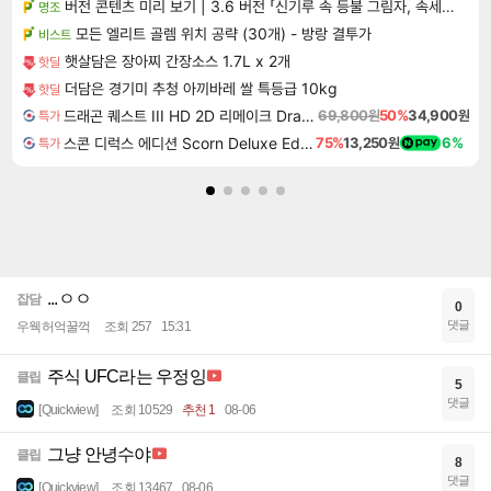
버전 콘텐츠 미리 보기 | 3.6 버전 「신기루 속 등불 그림자, 속세에 깃든 검의 결심」이 8월 20일에 업데이트됩니다!
명조
모든 엘리트 골렘 위치 공략 (30개) - 방랑 결투가
비스트
햇살담은 장아찌 간장소스 1.7L x 2개
핫딜
더담은 경기미 추청 아끼바레 쌀 특등급 10kg
핫딜
드래곤 퀘스트 III HD 2D 리메이크 Dragon Quest III HD 2D Remake
69,800원
50%
34,900원
특가
스콘 디럭스 에디션 Scorn Deluxe Edition
75%
13,250원
6%
특가
...ㅇㅇ
잡담
0
댓글
우웩허억꿀꺽
조회 257
15:31
주식 UFC라는 우정잉
클립
5
댓글
[Quickview]
조회 10529
추천 1
08-06
그냥 안녕수야
클립
8
댓글
[Quickview]
조회 13467
08-06