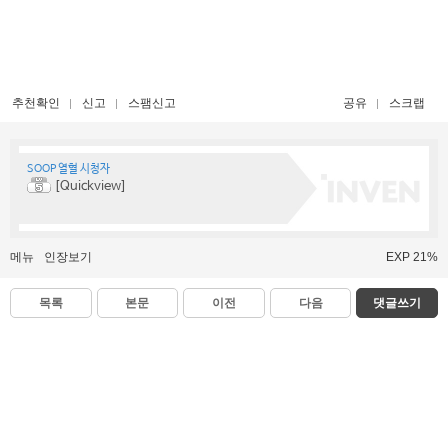
추천확인
신고
스팸신고
공유
스크랩
SOOP 열혈 시청자
[Quickview]
메뉴
인장보기
EXP 21%
목록
본문
이전
다음
댓글쓰기