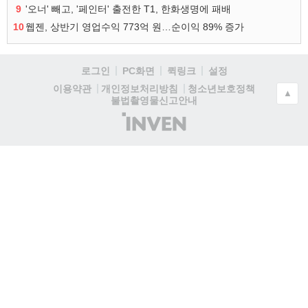
9
'오너' 빼고, '페인터' 출전한 T1, 한화생명에 패배
10
웹젠, 상반기 영업수익 773억 원…순이익 89% 증가
로그인
PC화면
퀵링크
설정
청소년보호정책
이용약관
개인정보처리방침
▲
불법촬영물신고안내
(주)
인
벤