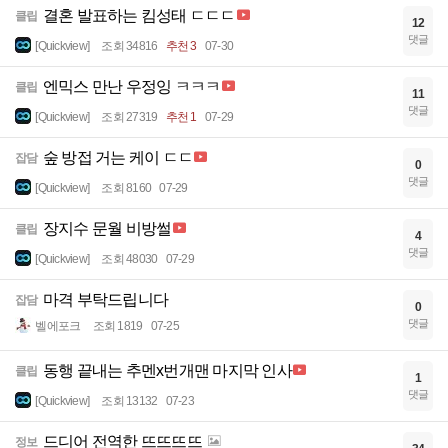
결혼 발표하는 킴성태 ㄷㄷㄷ
클립
12
댓글
[Quickview]
조회 34816
추천 3
07-30
엔믹스 만난 우정잉 ㅋㅋㅋ
클립
11
댓글
[Quickview]
조회 27319
추천 1
07-29
숲 방접 거는 케이 ㄷㄷ
잡담
0
댓글
[Quickview]
조회 8160
07-29
장지수 문월 비방썰
클립
4
댓글
[Quickview]
조회 48030
07-29
마격 부탁드립니다
잡담
0
댓글
벨에포크
조회 1819
07-25
동행 끝내는 추멘x번개맨 마지막 인사
클립
1
댓글
[Quickview]
조회 13132
07-23
드디어 전역한 뜨뜨뜨뜨
정보