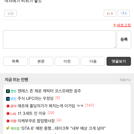
여자애가 비위가 좋노
답글
0
0
새로고침
등록
목록
본문
이전
다음
댓글보기
지금 뜨는 인벤
더보기+
젠레스 존 제로 캐릭터 코스프레한 꽁주
짤방
[5]
주식 UFC라는 우정잉
클립
[140]
애초에 홀딩저가가 짜치는게 이거임 ㅋㅋ
로아
[29]
t1 3세트 진 이유
LoL
[4]
이케부쿠로 팝업행사장
이환
‘GTA 6’ 예판 흥행…테이크투 “내부 예상 크게 넘어”
해외겜