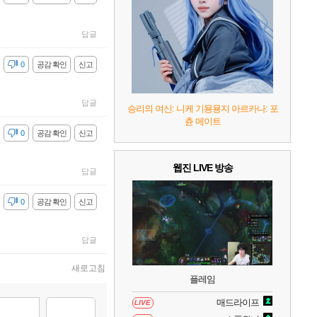
10
레고 배트맨: 레거시 오브 더 다크 나이트
답글
감
0
공감 확인
신고
답글
승리의 여신: 니케 기묭묭지 아르카나: 포
츈 메이트
감
0
공감 확인
신고
웹진 LIVE 방송
답글
감
0
공감 확인
신고
답글
새로고침
플레임
매드라이프
LIVE