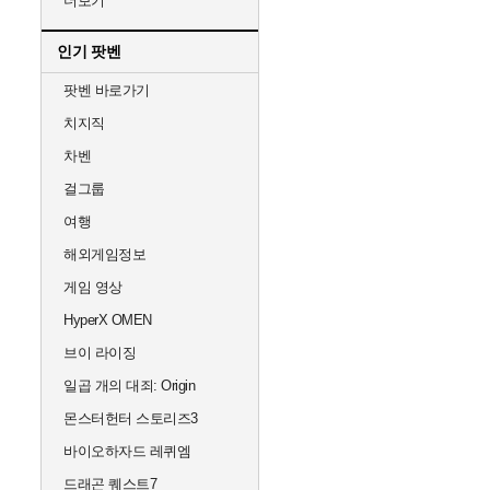
더보기
인기 팟벤
팟벤 바로가기
치지직
차벤
걸그룹
여행
해외게임정보
게임 영상
HyperX OMEN
브이 라이징
일곱 개의 대죄: Origin
몬스터헌터 스토리즈3
바이오하자드 레퀴엠
드래곤 퀘스트7