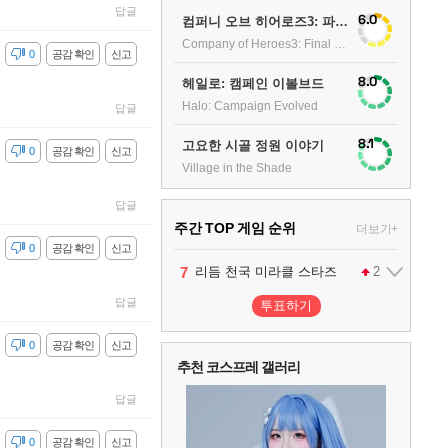
답글
6.0
컴퍼니 오브 히어로즈3: 파이널 스탠드
Company of Heroes3: Final stand
감
0
공감 확인
신고
8.0
헤일로: 캠페인 이볼브드
Halo: Campaign Evolved
답글
8.1
고요한 시골 정원 이야기
감
0
공감 확인
신고
Village in the Shade
답글
주간 TOP 게임 순위
더보기+
감
0
공감 확인
신고
1
2
3
4
5
6
7
팰월드
프로야구스피리츠2026
드래곤소드 : 어웨이크닝
블라인드 삼국
리듬 천국 미라클 스타즈
어쌔신 크리드: 블랙 플래그 리싱크드
그랑블루 판타지 리링크 - 엔드리스 라그나로크
1
2
2
1
1
2
답글
투표하기
8
헤일로: 캠페인 이볼브드
2
감
0
공감 확인
신고
추천 코스프레 갤러리
9
캡틴 츠바사 2 월드 파이터즈
답글
감
0
공감 확인
신고