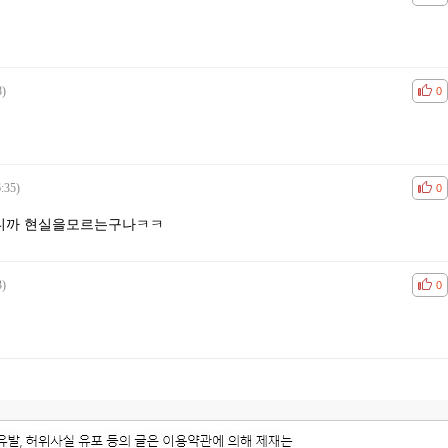
8)
공감
비공
0
:35)
공감
비공
0
니까 현실을모르는구나ㅋㅋ
3)
공감
비공
0