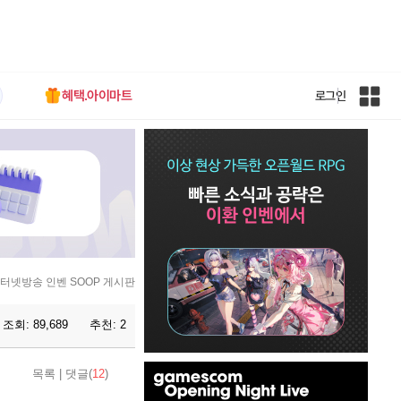
혜택.아이마트
로그인
인
벤
전
체
사
이
트
맵
터넷방송 인벤 SOOP 게시판
조회:
89,689
추천:
2
인
목록
|
댓글(
12
)
벤
배