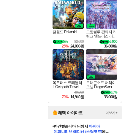
최대 90% 할인가를 만나보세요!
네이버혜택과 함께 만나보세요!
50%할인&추가 적립까지!
네이버 포인트 혜택까지!
이니&베니 혜택까지!
할인&네이버혜택으로 만나보세요!
네이버페이 혜택과 만나보세요!
40주년 프로모션으로 만나보세요!
할인가에 만나보세요!
일부 에디션 상시 할인!
혜택으로 예약 판매 중
편안하게 충전하세요
팰월드 Palworld
그랑블루 판타지 리
링크 엔드리스 라그
나로크 업그레이드
5%
32,000
5,000
킷 Granblue Fantasy
25%
24,000원
36,800원
Relink Endless Ragn
arok Upgrade Kit DL
C
옥토패스 트래블러
드래곤소드 어웨이
II Octopath Traveler I
크닝 DragonSword A
I
wakening
49,800
10%
70%
14,940원
33,000원
혜택.아이마트
더보기+
한건했습니다
님께서
마피아
데피니티브 에디션 (스팀코드)
에