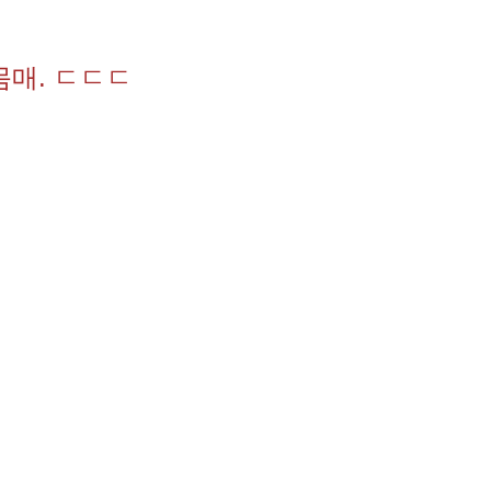
몸매. ㄷㄷㄷ