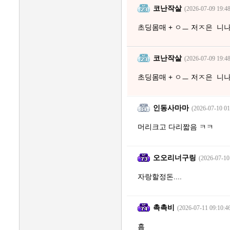
코난작살
(2026-07-09 19:48
초딩몸매 + ㅇㅡ 저ㅈ은 니나
코난작살
(2026-07-09 19:48
초딩몸매 + ㅇㅡ 저ㅈ은 니나
인동사마마
(2026-07-10 01
머리크고 다리짧음 ㅋㅋ
오오리너구링
(2026-07-10
자랑할정돈....
촉촉비
(2026-07-11 09:10:4
흠