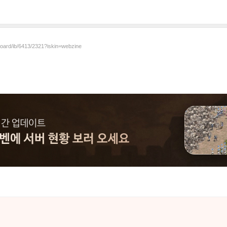
board/ib/6413/2321?iskin=webzine