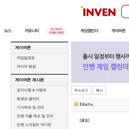
인
벤
로스트아크
뉴스
커뮤니티
게임캘린더
게이머존
기대평 이벤트
게이머존
게임일정표
게이머 평점
게이머존 게시판
공지사항 & 이벤트
주소보기
복사
동영상 갤러리
Eibichu
기사제보 및 건의
인벤 어플 제보 및 건의
[클립]
인벤 스크립트 게시판