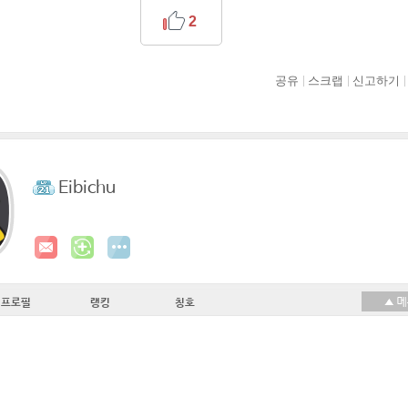
2
공유
스크랩
신고하기
Eibichu
프로필
랭킹
칭호