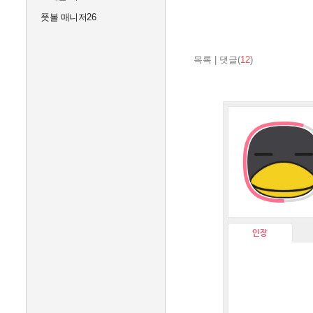
풋볼 매니저26
목록
|
댓글(
12
)
인장