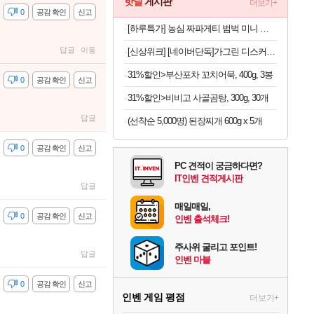
핫딜
게시판
더보기+
감
0
공감 확인
신고
[하루특가] 농심 짜파게티 범벅 미니 컵라면 70g, 12개
답글
이동
[신상위크] [네이버단독]가그린 디스커버리세트 100ml 5종 + 1종 추가 증정 구강청결제 휴대용가글
31%할인>부산포차 꼬치어묵, 400g, 3봉
감
0
공감 확인
신고
31%할인>비비고 사골곰탕, 300g, 30개
답글
(선착순 5,000명) 된장찌개 600g x 5개
감
0
공감 확인
신고
PC 견적이 궁금하다면?
IT인벤 견적게시판
답글
매일매일,
감
0
공감 확인
신고
인벤 출석체크!
주사위 굴리고 포인트!
답글
인벤 마블
감
0
공감 확인
신고
인벤 게임 평점
더보기+