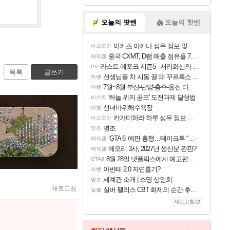
오늘의 팟벤
오늘의 핫벤
아키츠 아키나 성우 정보 및 주요 필모
아스오라
중국 CXMT, D램 매출 점유율 7%…글로벌 4위로 부상
해외겜
라스트 에포크 시즌5 - 서리화신의 분노 티저
PV
목록
글쓰기
선생님들 차 시동 끌 때 꾸르륵소리나는데
차벤
7월~8월 부산-단양-충주-울진 다녀왔어요~
여행
'하늘 위의 공포' 도전과제 달성법
비스트
선녀바위해수욕장
여행
카가미하라 하루 성우 정보 및 주요 필모
아스오라
명조
명조
‘GTA 6’ 예판 흥행…테이크투 “내부 예상 크게 넘어”
해외겜
메모리 3사, 2027년 생산분 완판?
해외겜
8월 28일 넷플릭스에서 예고편 공개 예정
GTA6
아반테 2.0 자연흡기?
차벤
세계관 소개 | 소명 상인회
명조
새로고침
실버 팰리스 CBT 화제의 순간·후기 모음
실팰
새로고침