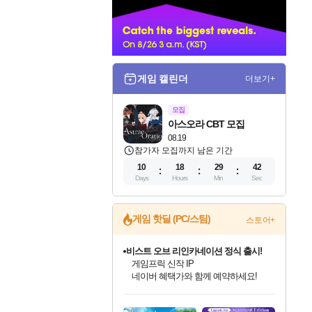
너
게임 캘린더
더보기+
모집
아스오라 CBT 모집
08.19
참가자 모집까지 남은 기간
10
18
29
41
Days
Hours
Min
Sec
게임 핫딜 (PC/스팀)
스토어+
비스트 오브 리인카네이션 정식 출시!
게임프릭 신작 IP
네이버 혜택가와 함께 예약하세요!
인벤게임즈 8월 특별 할인!
드래곤소드: 어웨이크닝 입점!
문명 7 특별 할인!
마블 투혼 파이팅 소울즈 정식출시!
귀무자: 검의 길 예약 판매 중!
커세어 코브 출시 기념 할인!
더 렐릭 퍼스트 가디언 정식 출시
베데스다 40주년 기념 할인 중!
캡콤 프렌차이즈 할인 진행 중!
캡콤 일부 상품 상시 할인
스타워즈 은하계 레이서
로블록스 기프트 카드 공식 입점
인기 퍼블리셔 모음!
스팀으로 만나는 드래곤소드!
조선&고려 DLC 출시 예정
마블 히어로 총 출동&화려한 격투!
10% 할인과
해적'섬'을 발전시키자!
설화x하드코어 액션!
베데스다의 명작들을
몬헌, 바하 등 인기 IP를
몬헌 와일즈 & 드래곤즈 도그마2
인벤게임즈에서 10% 추가 적립
Robux를 가장 안전하고