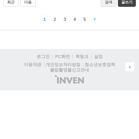
최근
다음
검색
글쓰기
1
2
3
4
5
로그인
PC화면
퀵링크
설정
청소년보호정책
이용약관
개인정보처리방침
▲
불법촬영물신고안내
(주)
인
벤