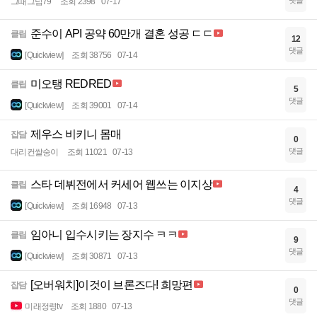
댓글
그때그넘79
조회 2398
07-17
준수이 API 공약 60만개 결혼 성공 ㄷㄷ
클립
12
댓글
[Quickview]
조회 38756
07-14
미오탱 REDRED
클립
5
댓글
[Quickview]
조회 39001
07-14
제우스 비키니 몸매
잡담
0
댓글
대리컨쌀숭이
조회 11021
07-13
스타 데뷔전에서 커세어 웹쓰는 이지상
클립
4
댓글
[Quickview]
조회 16948
07-13
임아니 입수시키는 장지수 ㅋㅋ
클립
9
댓글
[Quickview]
조회 30871
07-13
[오버워치]이것이 브론즈다! 희망편
잡담
0
댓글
미래정령tv
조회 1880
07-13