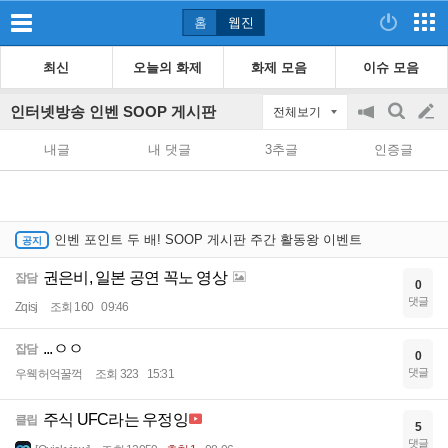
홈
웹진
최신
오늘의 화제
화제 모음
이슈 모음
인터넷방송 인벤 SOOP 게시판
전체보기
공
검
글
지
색
내글
내 댓글
3추글
인증글
on/off
쓰
기
인벤 포인트 두 배! SOOP 게시판 주간 활동왕 이벤트
권은비, 일본 공연 꼭노 영상
잡담
0
댓글
Zqisj
조회 160
09:46
...ㅇㅇ
잡담
0
댓글
우웩허억꿀꺽
조회 323
15:31
주식 UFC라는 우정잉
클립
5
댓글