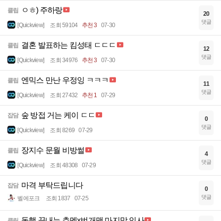
ㅇㅎ) 주하랑
클립
20
댓글
[Quickview]
조회 59104
추천 3
07-30
결혼 발표하는 킴성태 ㄷㄷㄷ
클립
12
댓글
[Quickview]
조회 34976
추천 3
07-30
엔믹스 만난 우정잉 ㅋㅋㅋ
클립
11
댓글
[Quickview]
조회 27432
추천 1
07-29
숲 방접 거는 케이 ㄷㄷ
잡담
0
댓글
[Quickview]
조회 8269
07-29
장지수 문월 비방썰
클립
4
댓글
[Quickview]
조회 48308
07-29
마격 부탁드립니다
잡담
0
댓글
벨에포크
조회 1837
07-25
동행 끝내는 추멘x번개맨 마지막 인사
클립