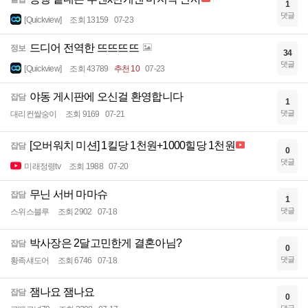
1
댓글
[Quickview]
조회 13159
07-23
드디어 전역한 뜨뜨뜨뜨
정보
34
댓글
[Quickview]
조회 43789
추천 10
07-23
야동 게시판에 오신걸 환영합니다
잡담
1
댓글
대리컨쌀숭이
조회 9169
07-21
[오버워치 미션] 1킬당 1천원+1000힐당 1천원
잡담
0
댓글
미래정령tv
조회 1988
07-20
무닌 서버 마마슈
잡담
1
댓글
스위스블루
조회 2902
07-18
박사장은 2달고민한게 결혼아님?
잡담
0
댓글
황족섀도어
조회 6746
07-18
잼나요 잼나요
잡담
0