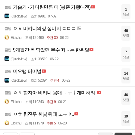
가습기 - 기다린만큼 더 (봉준 가왕대전)
클립
1
댓글
[Quickview]
조회 9981
07-02
ㅇㅎ 비키니의상 정비지 ㄷㄷㄷ
짤방
46
댓글
Eibichu
조회 129490
추천 30
06-26
9개월간 몸 담았던 무수 떠나는 한둬얼
클립
7
댓글
[Quickview]
조회 38519
06-22
미오탱 터미널
클립
14
댓글
[Quickview]
조회 52394
추천 4
06-22
ㅇㅎ 함지아 비키니 몸매 ㅗㅜㅑ개미허리..
클립
46
댓글
Eibichu
조회 119343
추천 9
06-21
ㅇㅎ 팀진우 한빛 뒤태 ㅗㅜㅑ..
클립
39
댓글
Eibichu
조회 111979
추천 5
06-20