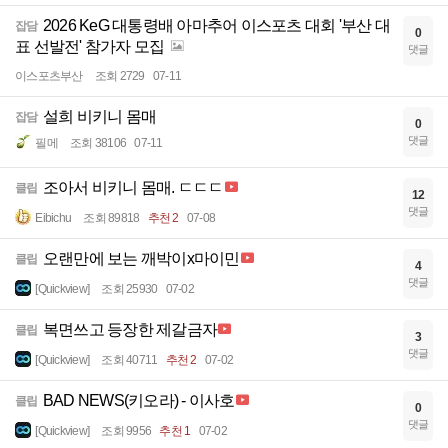
2026 KeG 대통령배 아마추어 이스포츠 대회 '부산 대
잡담
0
표 선발전' 참가자 모집
댓글
이스포츠부산
조회 2729
07-11
설희 비키니 몸매
잡담
0
댓글
필메
조회 38106
07-11
조아서 비키니 몸매. ㄷㄷㄷ
클립
12
댓글
Eibichu
조회 89818
추천 2
07-08
오랜만에 보는 깨박이x마이민
클립
4
댓글
[Quickview]
조회 25930
07-02
복면쓰고 등장한 제갈금자
클립
3
댓글
[Quickview]
조회 40711
추천 2
07-02
BAD NEWS(키오라) - 이사호
클립
0
댓글
[Quickview]
조회 9956
추천 1
07-02