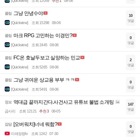
[Quickview]
조회 12059
추천 1
08-06
그냥 안녕수야
클립
10
댓글
[Quickview]
조회 15298
08-06
마크 RPG 고민하는 이경민?
클립
0
댓글
[Quickview]
조회 2445
08-06
FC온 호날두보고 실망하는 민교
클립
2
댓글
[Quickview]
조회 5265
08-06
그냥 귀여운 상교용 부부 ㅋㅋ
클립
0
댓글
[Quickview]
조회 5491
08-06
역대급 끝까지간다.사건사고 유튜브 불법 소개팅
정보
147
댓글
곱사리
조회 12121
추천 3
08-05
[오버워치]너네 뭐함?
잡담
0
댓글
미래정령tv
조회 1242
07-30