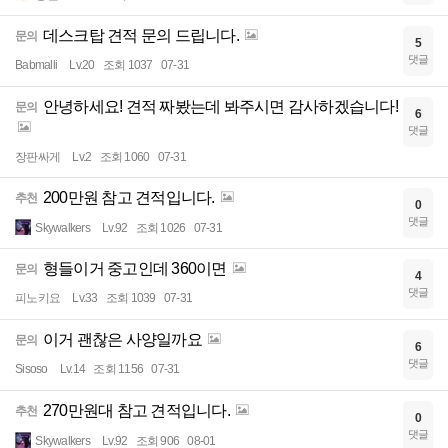
데스크탑 견적 문의 드립니다.
문의
5
댓글
Babmalli
Lv.20
조회 1037
07-31
안녕하세요! 견적 짜봤는데 봐주시면 감사하겠습니다!
문의
6
댓글
장판싸게
Lv.2
조회 1060
07-31
200만원 참고 견적입니다.
추천
0
댓글
Skywalkers
Lv.92
조회 1026
07-31
형들이거 중고인데 360이면
문의
4
댓글
피노키요
Lv.33
조회 1039
07-31
이거 괜찮은 사양일까요
문의
6
댓글
Sisoso
Lv.14
조회 1156
07-31
270만원대 참고 견적입니다.
추천
0
댓글
Skywalkers
Lv.92
조회 906
08-01