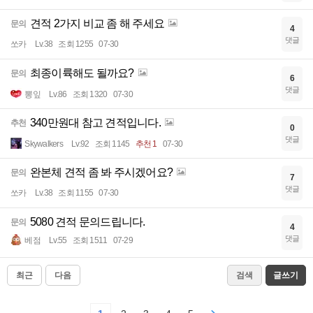
견적 2가지 비교 좀 해 주세요
문의
4
댓글
쏘카
Lv.38
조회 1255
07-30
최종이륙해도 될까요?
문의
6
댓글
뽕잎
Lv.86
조회 1320
07-30
340만원대 참고 견적입니다.
추천
0
댓글
Skywalkers
Lv.92
조회 1145
추천 1
07-30
완본체 견적 좀 봐 주시겠어요?
문의
7
댓글
쏘카
Lv.38
조회 1155
07-30
5080 견적 문의드립니다.
문의
4
댓글
베점
Lv.55
조회 1511
07-29
최근
다음
검색
글쓰기