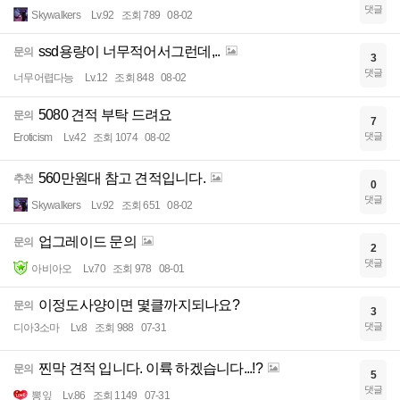
댓글
Skywalkers
Lv.92
조회 789
08-02
ssd용량이 너무적어서그런데,..
문의
3
댓글
너무어렵다능
Lv.12
조회 848
08-02
5080 견적 부탁 드려요
문의
7
댓글
Eroticism
Lv.42
조회 1074
08-02
560만원대 참고 견적입니다.
추천
0
댓글
Skywalkers
Lv.92
조회 651
08-02
업그레이드 문의
문의
2
댓글
아비아오
Lv.70
조회 978
08-01
이정도사양이면 몇클까지되나요?
문의
3
댓글
디아3소마
Lv.8
조회 988
07-31
찐막 견적 입니다. 이륙 하겠습니다...!?
문의
5
댓글
뽕잎
Lv.86
조회 1149
07-31