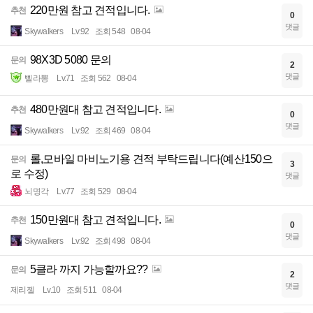
220만원 참고 견적입니다.
추천
0
댓글
Skywalkers
Lv.92
조회 548
08-04
98X3D 5080 문의
문의
2
댓글
삘라뽕
Lv.71
조회 562
08-04
480만원대 참고 견적입니다.
추천
0
댓글
Skywalkers
Lv.92
조회 469
08-04
롤,모바일 마비노기용 견적 부탁드립니다(예산150으
문의
3
로 수정)
댓글
뇌명각
Lv.77
조회 529
08-04
150만원대 참고 견적입니다.
추천
0
댓글
Skywalkers
Lv.92
조회 498
08-04
5클라 까지 가능할까요??
문의
2
댓글
제리젤
Lv.10
조회 511
08-04