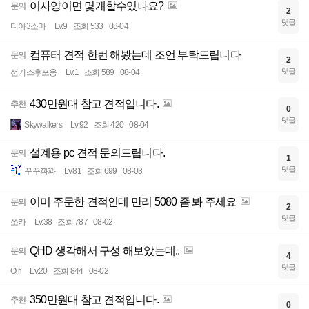
이사양이면 몇개할수있나요?
문의
2
댓글
디아3소마
Lv.9
조회 533
08-04
컴퓨터 견적 한번 해봤는데 조언 부탁드립니다
문의
2
댓글
선키스후포옹
Lv.1
조회 589
08-04
430만원대 참고 견적입니다.
추천
0
댓글
Skywalkers
Lv.92
조회 420
08-04
설계용 pc 견적 문의드립니다.
문의
1
댓글
꾸꾸꽈꽈
Lv.81
조회 699
08-03
이미 주문한 견적인데 만리 5080 좀 봐 주세요
문의
2
댓글
쏘카
Lv.38
조회 787
08-02
QHD 생각해서 구성 해보았는데..
문의
4
댓글
Olri
Lv.20
조회 844
08-02
350만원대 참고 견적입니다.
추천
0