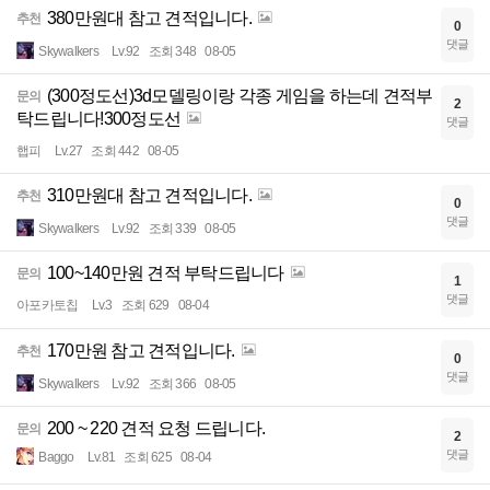
380만원대 참고 견적입니다.
추천
0
댓글
Skywalkers
Lv.92
조회 348
08-05
(300정도선)3d모델링이랑 각종 게임을 하는데 견적부
문의
2
탁드립니다!300정도선
댓글
햅피
Lv.27
조회 442
08-05
310만원대 참고 견적입니다.
추천
0
댓글
Skywalkers
Lv.92
조회 339
08-05
100~140만원 견적 부탁드립니다
문의
1
댓글
아포카토칩
Lv.3
조회 629
08-04
170만원 참고 견적입니다.
추천
0
댓글
Skywalkers
Lv.92
조회 366
08-05
200 ~ 220 견적 요청 드립니다.
문의
2
댓글
Baggo
Lv.81
조회 625
08-04