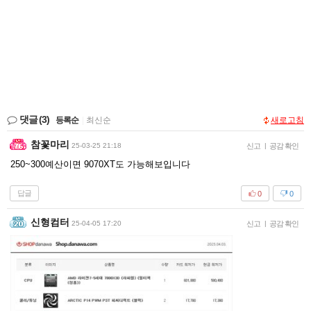
댓글
(3)
등록순
|
최신순
새로고침
참꽃마리
25-03-25 21:18
신고
|
공감 확인
250~300예산이면 9070XT도 가능해보입니다
답글
0
0
신형컴터
25-04-05 17:20
신고
|
공감 확인