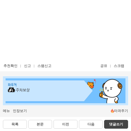
추천확인
신고
스팸신고
공유
스크랩
와우저
주차보상
메뉴
인장보기
마격주기
목록
본문
이전
다음
댓글쓰기