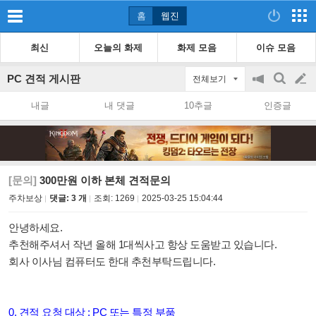
홈
웹진
최신
오늘의 화제
화제 모음
이슈 모음
PC 견적 게시판
전체보기
공
검
글
지
색
내글
내 댓글
10추글
인증글
on/off
쓰
기
[문의]
300만원 이하 본체 견적문의
주차보상
댓글: 3 개
조회:
1269
2025-03-25 15:04:44
안녕하세요.
추천해주셔서 작년 올해 1대씩사고 항상 도움받고 있습니다.
회사 이사님 컴퓨터도 한대 추천부탁드립니다.
0. 견적 요청 대상 : PC 또는 특정 부품