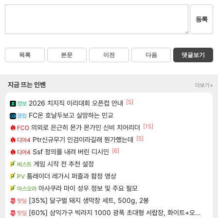
등록
목록
본문
이전
다음
댓글보기
지금 뜨는 인벤
더보기+
[5]
2026 치지직 이리대회 오픈컵 안내
정보
FC온 호날두보고 실망하는 민교
클립
[15]
의외로 은근히 몬가 몬가인 신비 치어리더
FCO
[5]
Ptr신규무기 인검이라길래 뭔가했는데
디아4
[6]
Ssf 정의를 내려 버린 디시인
디아4
게임 시작 전 추천 설정
비스트
툼레이더 레가시 퍼즐과 함정 영상
PV
아사쿠라 마이 성우 정보 및 주요 필모
아스오라
[35%] 달구벌 돼지 생막창 세트, 500g, 2봉
핫딜
[60%] 삼익가구 빅라지 1000 광폭 초대형 서랍장, 화이트+오크, 1000mm, 5단
핫딜