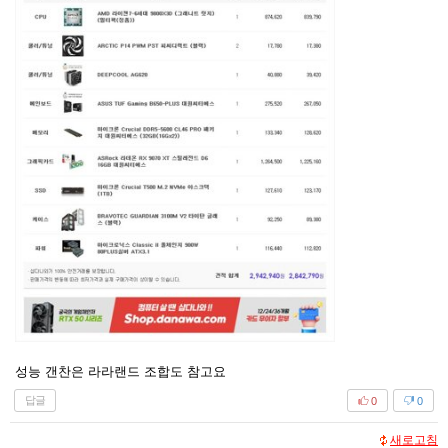
성능 갠찬은 라라랜드 조합도 참고요
답글
0
0
새로고침