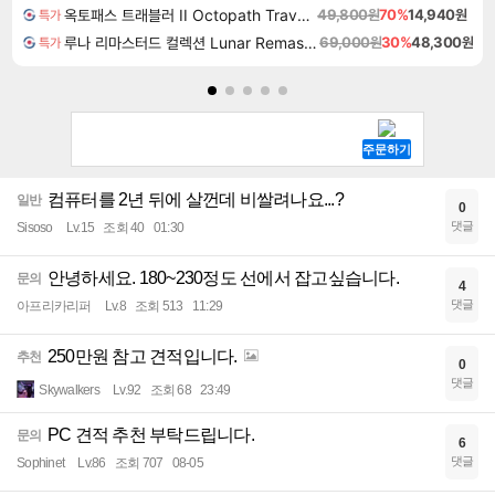
옥토패스 트래블러 II Octopath Traveler II
49,800원
70%
14,940원
특가
루나 리마스터드 컬렉션 Lunar Remastered Collection
69,000원
30%
48,300원
특가
컴퓨터를 2년 뒤에 살껀데 비쌀려나요...?
일반
0
댓글
Sisoso
Lv.15
조회 40
01:30
안녕하세요. 180~230정도 선에서 잡고싶습니다.
문의
4
댓글
아프리카리퍼
Lv.8
조회 513
11:29
250만원 참고 견적입니다.
추천
0
댓글
Skywalkers
Lv.92
조회 68
23:49
PC 견적 추천 부탁드립니다.
문의
6
댓글
Sophinet
Lv.86
조회 707
08-05