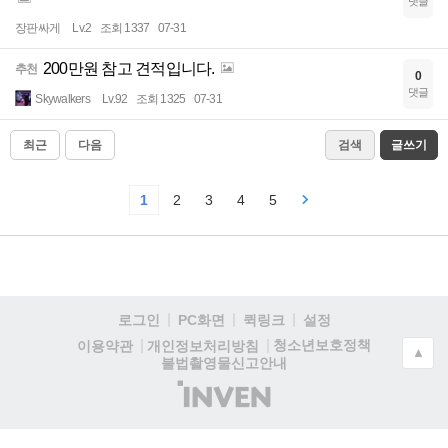
댓글
장판싸게
Lv.2
조회 1337
07-31
200만원 참고 견적입니다.
추천
0
댓글
Skywalkers
Lv.92
조회 1325
07-31
최근
다음
검색
글쓰기
1
2
3
4
5
로그인
PC화면
퀵링크
설정
청소년보호정책
이용약관
개인정보처리방침
▲
불법촬영물신고안내
(주)
인
벤