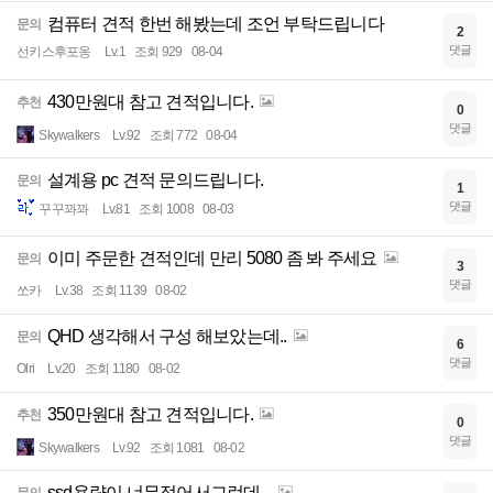
컴퓨터 견적 한번 해봤는데 조언 부탁드립니다
문의
2
댓글
선키스후포옹
Lv.1
조회 929
08-04
430만원대 참고 견적입니다.
추천
0
댓글
Skywalkers
Lv.92
조회 772
08-04
설계용 pc 견적 문의드립니다.
문의
1
댓글
꾸꾸꽈꽈
Lv.81
조회 1008
08-03
이미 주문한 견적인데 만리 5080 좀 봐 주세요
문의
3
댓글
쏘카
Lv.38
조회 1139
08-02
QHD 생각해서 구성 해보았는데..
문의
6
댓글
Olri
Lv.20
조회 1180
08-02
350만원대 참고 견적입니다.
추천
0
댓글
Skywalkers
Lv.92
조회 1081
08-02
ssd용량이 너무적어서그런데,..
문의