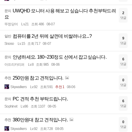
UWQHD 모니터 사용 해보고 싶습니다 추천부탁드려
문의
2
요
댓글
뚜껑닫어
Lv.21
조회 486
08-07
컴퓨터를 2년 뒤에 살껀데 비쌀려나요...?
일반
9
댓글
Sisoso
Lv.15
조회 717
08-07
안녕하세요. 180~230정도 선에서 잡고싶습니다.
문의
6
댓글
아프리카리퍼
Lv.8
조회 985
08-06
250만원 참고 견적입니다.
추천
0
댓글
Skywalkers
Lv.92
조회 591
추천 1
08-06
PC 견적 추천 부탁드립니다.
문의
6
댓글
Sophinet
Lv.86
조회 1107
08-05
380만원대 참고 견적입니다.
추천
0
댓글
Skywalkers
Lv.92
조회 728
08-05