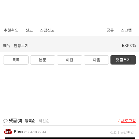
추천확인
신고
스팸신고
공유
스크랩
메뉴
인장보기
EXP 0%
목록
본문
이전
다음
댓글쓰기
댓글
(3)
등록순
|
최신순
새로고침
Pleo
25-04-13 22:44
신고
|
공감 확인