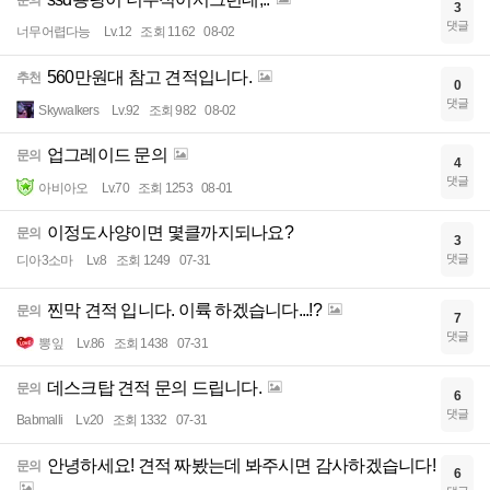
3
댓글
너무어렵다능
Lv.12
조회 1162
08-02
560만원대 참고 견적입니다.
추천
0
댓글
Skywalkers
Lv.92
조회 982
08-02
업그레이드 문의
문의
4
댓글
아비아오
Lv.70
조회 1253
08-01
이정도사양이면 몇클까지되나요?
문의
3
댓글
디아3소마
Lv.8
조회 1249
07-31
찐막 견적 입니다. 이륙 하겠습니다...!?
문의
7
댓글
뽕잎
Lv.86
조회 1438
07-31
데스크탑 견적 문의 드립니다.
문의
6
댓글
Babmalli
Lv.20
조회 1332
07-31
안녕하세요! 견적 짜봤는데 봐주시면 감사하겠습니다!
문의
6