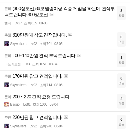
(300정도선)3d모델링이랑 각종 게임을 하는데 견적부
문의
3
탁드립니다!300정도선
댓글
햅피
Lv.27
조회 815
08-05
310만원대 참고 견적입니다.
추천
0
댓글
Skywalkers
Lv.92
조회 701
08-05
100~140만원 견적 부탁드립니다
문의
1
댓글
아포카토칩
Lv.3
조회 1051
08-04
170만원 참고 견적입니다.
추천
0
댓글
Skywalkers
Lv.92
조회 714
08-05
200 ~ 220 견적 요청 드립니다.
문의
2
댓글
Baggo
Lv.81
조회 1005
08-04
220만원 참고 견적입니다.
추천
0
댓글
Skywalkers
Lv.92
조회 940
08-04