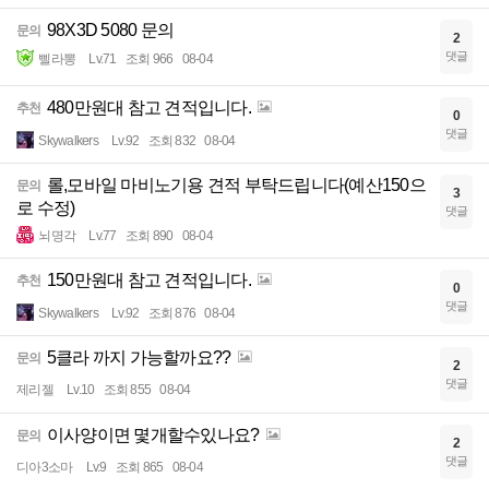
98X3D 5080 문의
문의
2
댓글
삘라뽕
Lv.71
조회 966
08-04
480만원대 참고 견적입니다.
추천
0
댓글
Skywalkers
Lv.92
조회 832
08-04
롤,모바일 마비노기용 견적 부탁드립니다(예산150으
문의
3
로 수정)
댓글
뇌명각
Lv.77
조회 890
08-04
150만원대 참고 견적입니다.
추천
0
댓글
Skywalkers
Lv.92
조회 876
08-04
5클라 까지 가능할까요??
문의
2
댓글
제리젤
Lv.10
조회 855
08-04
이사양이면 몇개할수있나요?
문의
2
댓글
디아3소마
Lv.9
조회 865
08-04