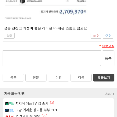
성능 갠찬고 가성비 좋은 라이젠+라데온 조합도 참고요
답글
0
0
새로고침
등록
목록
본문
이전
다음
댓글보기
지금 뜨는 인벤
더보기+
[3]
치지직 애플TV 앱 출시
정보
그냥 귀여운 상교용 부부 ㅋㅋ
클립
[29]
t1 3세트 진 이유
LoL