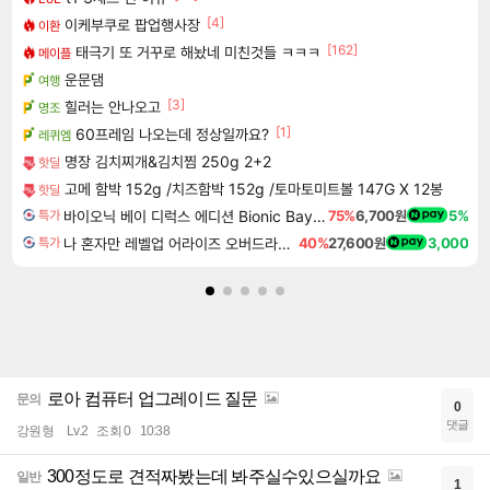
[4]
이케부쿠로 팝업행사장
이환
[162]
태극기 또 거꾸로 해놨네 미친것들 ㅋㅋㅋ
메이플
운문댐
여행
[3]
힐러는 안나오고
명조
[1]
60프레임 나오는데 정상일까요?
레퀴엠
명장 김치찌개&김치찜 250g 2+2
핫딜
고메 함박 152g /치즈함박 152g /토마토미트볼 147G X 12봉
핫딜
바이오닉 베이 디럭스 에디션 Bionic Bay Deluxe Edition
75%
6,700원
5%
특가
나 혼자만 레벨업 어라이즈 오버드라이브 Solo Leveling Arise
40%
27,600원
3,000
특가
로아 컴퓨터 업그레이드 질문
문의
0
댓글
강원형
Lv.2
조회 0
10:38
300정도로 견적짜봤는데 봐주실수있으실까요
일반
1