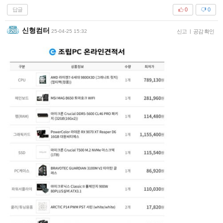
답글
0
0
신형컴터
25-04-25 15:32
신고
|
공감 확인