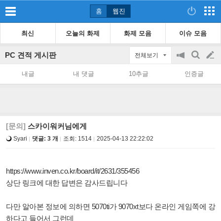
홈
웹진
최신
오늘의 화제
화제 모음
이슈 모음
PC 견적 게시판
전체보기
공
검
글
지
색
내글
내 댓글
10추글
인증글
on/off
쓰
기
[문의]
스카이워커님에게
Syari
댓글: 3 개
조회:
1514
2025-04-13 22:22:02
https://www.inven.co.kr/board/it/2631/355456
상단 링크에 대한 답변은 감사드립니다
다만 알아본 정보에 의하면 5070ti가 9070xt보다 온라인 게임쪽에 강
하다고 들어서 그런데