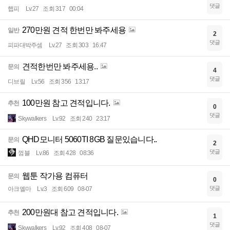
댓글
햅피
Lv.27
조회 317
00:04
270만원 견적 한번만 봐주세용
일반
2
댓글
피파대박주셈
Lv.27
조회 303
16:47
견적한번만 봐주세용..
문의
4
댓글
디브릴
Lv.56
조회 356
13:17
100만원 참고 견적입니다.
추천
0
댓글
Skywalkers
Lv.92
조회 240
23:17
QHD모니터 5060TI 8GB 질문있습니다..
문의
2
댓글
껌블
Lv.86
조회 428
08:36
웹툰 작가용 컴퓨터
문의
0
댓글
아크엘마
Lv.3
조회 609
08-07
200만원대 참고 견적입니다.
추천
1
댓글
Skywalkers
Lv.92
조회 408
08-07