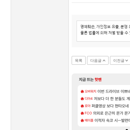
목록
다음글
이전글
지금 뜨는
핫벤
[101]
 효율이 좋은 상향된 아제나 ㄷㄷ
/지도 공략 (1 ~ 12장)
7년만에 가족여행을 다
이번 드라이브 이쁘
여행
오버워치
[135]
 주적은??
| 야간 보초는 너무 힘들어
저보다 더 한 분들도 
「에린」 컨셉 포스터 
아스오라
디아4
[81]
후기
는 로비에 온라인 기능이 있는데
퍼클영상 보다 현타오네
쿠를 먼저 보내서 기습
비스트
로아
[76]
몬헌 와일즈’, 30~40fps 목표 추정
 17번 터짐
의외로 은근히 몬가 몬
리싱크드 1.06 패치노
리싱크드
FCO
[35]
리인카네이션 오픈 트레일러
 투력컷
비스트 오브 리인카네이
이적자 숙코 시ㅡ발련
비스트
메이플