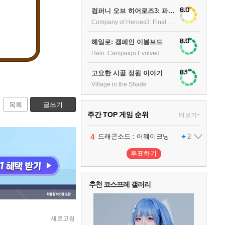
6.0
컴퍼니 오브 히어로즈3: 파이널 스탠드
Company of Heroes3: Final stand
8.0
헤일로: 캠페인 이볼브드
Halo: Campaign Evolved
8.1
고요한 시골 정원 이야기
Village in the Shade
목록
글쓰기
주간 TOP 게임 순위
더보기+
1
2
3
4
팰월드
프로야구스피리츠2026
드래곤소드 : 어웨이크닝
어쌔신 크리드: 블랙 플래그 리싱크드
1
2
2
투표하기
5
블라인드 삼국
1
추천 코스프레 갤러리
6
그랑블루 판타지 리링크 - 엔드리스 라그나로크
1
새로고침