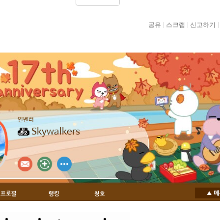
공유
스크랩
신고하기
인벤러
Skywalkers
프로필
랭킹
칭호