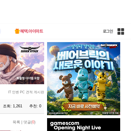
혜택.아이마트
로그인
인
벤
전
체
사
이
트
맵
IT 인벤 PC 견적 게시판
조회:
1,261
추천:
0
인
목록
|
댓글(
0
)
벤
배