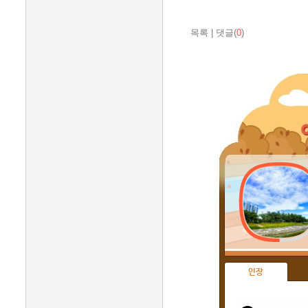
목록
|
댓글(
0
)
인장