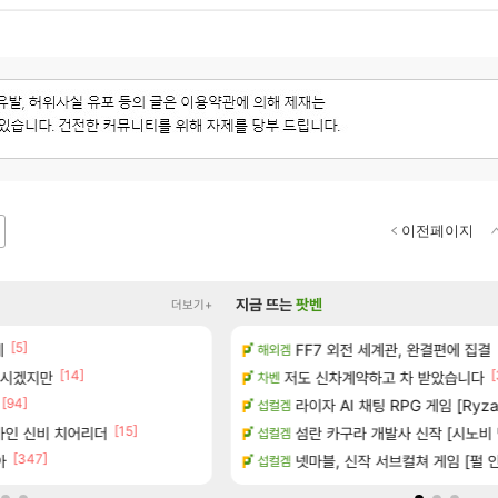
이전페이지
지금 뜨는
팟벤
더보기+
[5]
[1]
녀왔습니다.
네
FF7 외전 세계관, 완결편에 집결
(15시즌PTR) 악마술사 5경이 
해외겜
디아4
[14]
[
계시겠지만
공개
저도 신차계약하고 차 받았습니다
빵 가격이 24500원 이라길래 결제 
차벤
메이플
[94]
[45]
하는 법
너넨 대난 함부로 가지 마라..
라이자 AI 채팅 RPG 게임 [RyzaC
섭컬겜
로아
[15]
[6]
가인 신비 치어리더
트 (8/5)
섬란 카구라 개발사 신작 [시노비 넥
Ssf 정의를 내려 버린 디시인
섭컬겜
디아4
[347]
션 정보/공략글 모음
아
넷마블, 신작 서브컬쳐 게임 [펄 인 블
게이머라면 필수로 알아야 할 것
섭컬겜
메이플