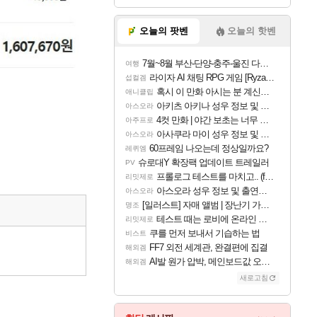
오늘의 팟벤
오늘의 핫벤
7월~8월 부산-단양-충주-울진 다녀왔어요~
여행
라이자 AI 채팅 RPG 게임 [RyzaChat: AI] 공개
섭컬겜
혹시 이 만화 아시는 분 계신가요
애니클립
아키츠 아키나 성우 정보 및 주요 필모
아스오라
4컷 만화 | 야간 보초는 너무 힘들어
아주프로
아사쿠라 마이 성우 정보 및 주요 필모
아스오라
60프레임 나오는데 정상일까요?
레퀴엠
슈로대Y 확장팩 업데이트 트레일러
PV
프롤로그 테스트를 마치고.. (feat. 리아)
리밋제로
아스오라 성우 정보 및 출연작 모음
아스오라
[일러스트] 자매 앨범 | 장난기 가득한 오후의 공원 (리메이크판)
명조
테스트 때는 로비에 온라인 기능이 있는데
리밋제로
쿠를 먼저 보내서 기습하는 법
비스트
FF7 외전 세계관, 완결편에 집결
해외겜
AI발 원가 압박, 메인보드값 오르나
해외겜
새로고침