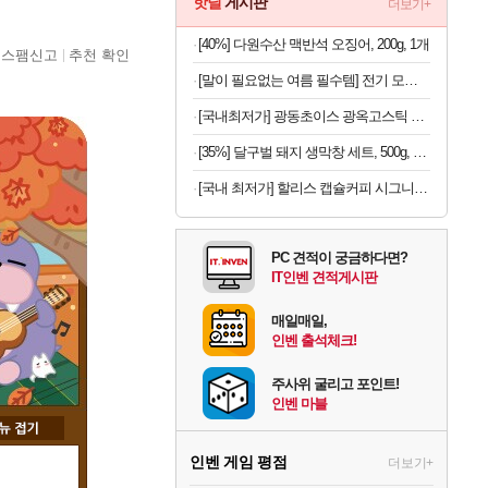
핫딜
게시판
더보기+
[40%] 다원수산 맥반석 오징어, 200g, 1개
스팸신고
추천 확인
[말이 필요없는 여름 필수템] 전기 모기채 x 2개
[국내최저가] 광동초이스 광옥고스틱 산삼배양근 30포
[35%] 달구벌 돼지 생막창 세트, 500g, 2봉
[국내 최저가] 할리스 캡슐커피 시그니처 블렌드 10개입 x 10개
PC 견적이 궁금하다면?
IT인벤 견적게시판
매일매일,
인벤 출석체크!
주사위 굴리고 포인트!
인벤 마블
인벤 게임 평점
더보기+