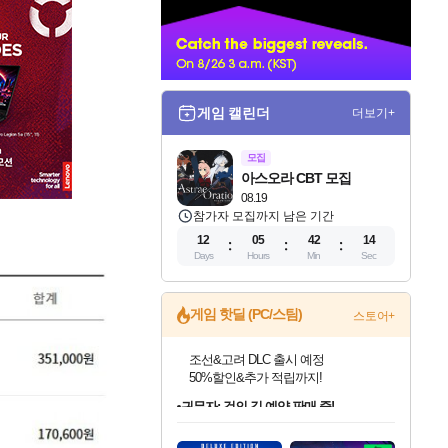
너
게임 캘린더
더보기+
모집
아스오라 CBT 모집
08.19
참가자 모집까지 남은 기간
12
05
42
12
Days
Hours
Min
Sec
게임 핫딜 (PC/스팀)
스토어+
귀무자: 검의 길 예약 판매 중!
10% 할인과
이니&베니 혜택까지!
인벤게임즈 8월 특별 할인!
드래곤소드: 어웨이크닝 입점!
문명 7 특별 할인!
비스트 오브 리인카네이션 정식 출시!
커세어 코브 출시 기념 할인!
더 렐릭 퍼스트 가디언 정식 출시
베데스다 40주년 기념 할인 중!
마블 투혼 파이팅 소울즈 예약 판매 중!
캡콤 프렌차이즈 할인 진행 중!
캡콤 일부 상품 상시 할인
스타워즈 은하계 레이서
로블록스 기프트 카드 공식 입점
인기 퍼블리셔 모음!
스팀으로 만나는 드래곤소드!
조선&고려 DLC 출시 예정
게임프릭 신작 IP
해적'섬'을 발전시키자!
설화x하드코어 액션!
베데스다의 명작들을
마블 히어로 총 출동&화려한 격투!
몬헌, 바하 등 인기 IP를
몬헌 와일즈 & 드래곤즈 도그마2
인벤게임즈에서 10% 추가 적립
Robux를 가장 안전하고