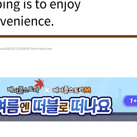
ng is to enjoy
venience.
board/it/2631/355606?iskin=webzine