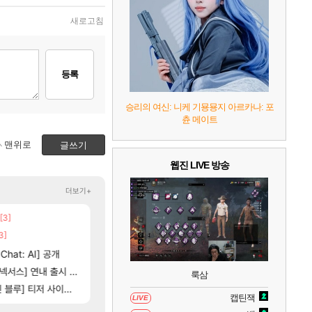
7
리듬 천국 미라클 스타즈
2
새로고침
8
헤일로: 캠페인 이볼브드
2
등록
9
캡틴 츠바사 2 월드 파이터즈
승리의 여신: 니케 기묭묭지 아르카나: 포
츈 메이트
10
레고 배트맨: 레거시 오브 더 다크 나이트
맨위로
글쓰기
웹진 LIVE 방송
더보기+
[3]
[5]
뜨네요
100:8 보다 효율이 좋은 상향된 아제나 ㄷㄷ
챕터별 길찾기/지도 공략 (1 ~ 12장)
비스트
로아
3]
[205]
[135]
취소하고 나왔다
우리 나라의 주적은??
4컷 만화 | 야간 보초는 너무 힘들어
아주프로
메이플
[81]
hat: AI] 공개
빵값 문의 후기
테스트 때는 로비에 온라인 기능이 있는데
리밋제로
메이플
[76]
서스] 연내 출시 예정
스위치2판 ‘몬헌 와일즈’, 30~40fps 목표
레테 재사용 17번 터짐
해외겜
메이플
룩삼
[116]
[35]
루] 티저 사이트 오픈
비스트 오브 리인카네이션 오픈 트레일러
벨가 하드 찐 투력컷
PV
로아
캡틴잭
LIVE