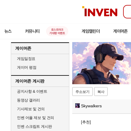
인
벤
로스트아크
뉴스
커뮤니티
게임캘린더
게이머존
기대평 이벤트
게이머존
게임일정표
게이머 평점
게이머존 게시판
공지사항 & 이벤트
주소보기
복사
동영상 갤러리
Skywalkers
기사제보 및 건의
인벤 어플 제보 및 건의
[추천]
인벤 스크립트 게시판