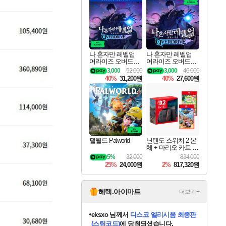
최대 90% 할인가를 만나보세요!
네이버혜택과 함께 만나보세요!
50%할인&추가 적립까지!
네이버 혜택가와 함께 예약하세요!
할인&네이버혜택으로 만나보세요!
네이버페이 혜택과 만나보세요!
40주년 프로모션으로 만나보세요!
네이버 포인트 혜택까지!
할인가에 만나보세요!
일부 에디션 상시 할인!
혜택으로 예약 판매 중
편안하게 충전하세요
나 혼자만 레벨업
나 혼자만 레벨업
어라이즈 오버드라
어라이즈 오버드라
이브 디럭스 에디션
이브 Solo Leveling A
3,000
52,000
3,000
46,000
Solo Leveling Arise
rise
40%
31,200원
40%
27,600원
Overdrive Deluxe Edi
tion
팰월드 Palworld
닌텐도 스위치 2 본
체 + 마리오 카트 월
드 + 포켓몬 포코피
5%
32,000
834,000
아 번들
25%
24,000원
2%
817,320원
혜택.아이마트
더보기+
eksxo
님께서
디스코 엘리시움 최종판
(스팀코드)
에 당첨되셨습니다.