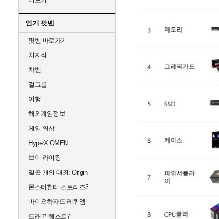
더보기
인기 팟벤
팟벤 바로가기
치지직
차벤
걸그룹
여행
해외게임정보
게임 영상
HyperX OMEN
브이 라이징
일곱 개의 대죄: Origin
몬스터헌터 스토리즈3
바이오하자드 레퀴엠
드래곤 퀘스트7