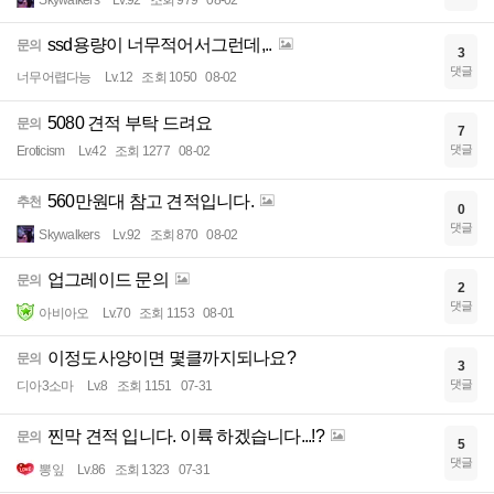
Skywalkers
Lv.92
조회 979
08-02
ssd용량이 너무적어서그런데,..
문의
3
댓글
너무어렵다능
Lv.12
조회 1050
08-02
5080 견적 부탁 드려요
문의
7
댓글
Eroticism
Lv.42
조회 1277
08-02
560만원대 참고 견적입니다.
추천
0
댓글
Skywalkers
Lv.92
조회 870
08-02
업그레이드 문의
문의
2
댓글
아비아오
Lv.70
조회 1153
08-01
이정도사양이면 몇클까지되나요?
문의
3
댓글
디아3소마
Lv.8
조회 1151
07-31
찐막 견적 입니다. 이륙 하겠습니다...!?
문의
5
댓글
뽕잎
Lv.86
조회 1323
07-31