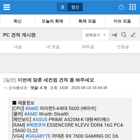
홈
웹진
최신
오늘의 화제
화제 모음
이슈 모음
PC 견적 게시판
전체보기
공
검
글
지
색
내글
내 댓글
10추글
인증글
on/off
쓰
기
[일반]
이번에 맞춘 세컨컴 견적 좀 봐주세요
오야붕네코
댓글: 4 개
조회:
1838
2025-06-10 16:49:38