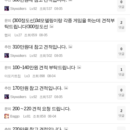
추천
0
댓글
Skywalkers
Lv.92
조회 537
08-05
(300정도선)3d모델링이랑 각종 게임을 하는데 견적부
문의
2
탁드립니다!300정도선
댓글
햅피
Lv.27
조회 659
08-05
310만원대 참고 견적입니다.
추천
0
댓글
Skywalkers
Lv.92
조회 502
08-05
100~140만원 견적 부탁드립니다
문의
1
댓글
아포카토칩
Lv.3
조회 898
08-04
170만원 참고 견적입니다.
추천
0
댓글
Skywalkers
Lv.92
조회 537
08-05
200 ~ 220 견적 요청 드립니다.
문의
2
댓글
Baggo
Lv.81
조회 858
08-04
220만원 참고 견적입니다.
추천