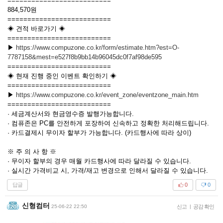
==========================
884,570원
==========================
◈ 견적 바로가기 ◈
==========================
▶
https://www.compuzone.co.kr/form/estimate.htm?est=O-
7787158&mest=e527f8b9bb14b96045dc0f7af98de595
==========================
◈ 현재 진행 중인 이벤트 확인하기 ◈
==========================
▶
https://www.compuzone.co.kr/event_zone/eventzone_main.htm
==========================
· 세금계산서와 현금영수증 발행가능합니다.
· 컴퓨존은 PC를 안전하게 포장하여 신속하고 정확한 처리해드립니다.
· 카드결제시 무이자 할부가 가능합니다. (카드행사에 따라 상이)
※ 주 의 사 항 ※
· 무이자 할부의 경우 매월 카드행사에 따라 달라질 수 있습니다.
· 실시간 가격비교 시, 가격/재고 변경으로 인해서 달라질 수 있습니다.
답글
0
0
신형컴터
25-06-22 22:50
신고
|
공감 확인