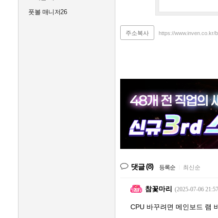
풋볼 매니저26
주소복사
https://www.inven.co.kr/
(8)
댓글
등록순
|
최신순
참꽃마리
(2025-07-06 21:57
CPU 바꾸려면 메인보드 램