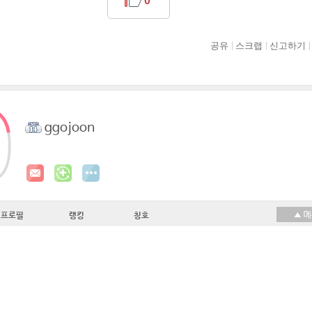
0
공유
스크랩
신고하기
ggojoon
프로필
랭킹
칭호