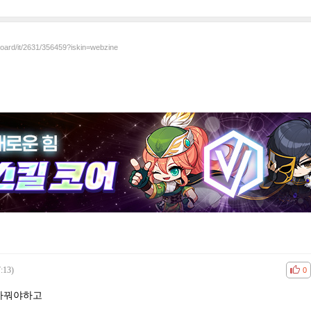
board/it/2631/356459?iskin=webzine
:13)
공감
비공
0
 바꿔야하고