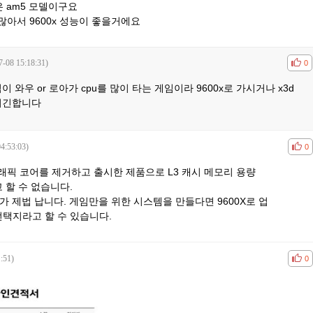
같은 am5 모델이구요
많아서 9600x 성능이 좋을거에요
7-08 15:18:31)
공감
비공
0
 와우 or 로아가 cpu를 많이 타는 게임이라 9600x로 가시거나 x3d
이긴합니다
4:53:03)
공감
비공
0
장그래픽 코어를 제거하고 출시한 제품으로 L3 캐시 메모리 용량
 할 수 없습니다.
이가 제법 납니다. 게임만을 위한 시스템을 만들다면 9600X로 업
선택지라고 할 수 있습니다.
:51)
공감
비공
0