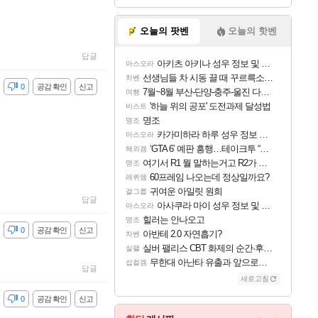
오늘의 팟벤
오늘의 핫벤
답글
아키츠 아키나 성우 정보 및 주요 필모
아스오라
선생님들 차 시동 끌 때 꾸르륵소리나는데
차벤
감
0
공감 확인
신고
7월~8월 부산-단양-충주-울진 다녀왔어요~
여행
'하늘 위의 공포' 도전과제 달성법
비스트
명조
명조
카가미하라 하루 성우 정보 및 주요 필모
아스오라
‘GTA 6’ 예판 흥행…테이크투 “내부 예상 크게 넘어”
해외겜
여기서 R1 뭘 말하는거고 R2가 뭘말하는걸까요?
명조
60프레임 나오는데 정상일까요?
레퀴엠
귀여운 아일릿 원희
걸그룹
답글
아사쿠라 마이 성우 정보 및 주요 필모
아스오라
힐러는 안나오고
명조
감
0
공감 확인
신고
아반테 2.0 자연흡기?
차벤
실버 팰리스 CBT 화제의 순간·후기 모음
실팰
무한대 아난타 유출과 앞으로의 예상 (루머)
섭컬겜
답글
새로고침
감
0
공감 확인
신고