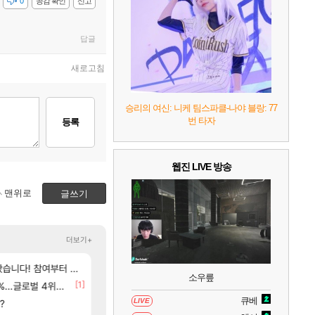
7
리듬 천국 미라클 스타즈
2
감
0
공감 확인
신고
답글
8
헤일로: 캠페인 이볼브드
2
새로고침
9
캡틴 츠바사 2 월드 파이터즈
승리의 여신: 니케 팀스파클-나야 블랑: 77
번 타자
등록
10
레고 배트맨: 레거시 오브 더 다크 나이트
웹진 LIVE 방송
맨위로
글쓰기
더보기+
[255]
[5]
참여부터 추첨까지????
탈종용 추정사건
아키츠 아키나 성우 정보 및 주요 필모
주말패키지 결과.....
아스오라
리니지M
소우릎
[1]
[1]
글로벌 4위로 부상
[여행_국내] 남해 독일마을
환산 13만 스펙으로 삐져서 매주 수로 10만점 치고있으면
여행
메이플
큐베
[17]
[55]
LIVE
?
함..
후닝 780억 부자 아니였음??
프롤로그 테스트를 마치고.. (feat. 리아)
리밋제로
메이플