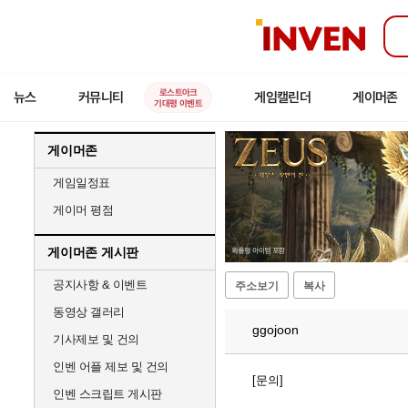
인
벤
로스트아크
뉴스
커뮤니티
게임캘린더
게이머존
기대평 이벤트
게이머존
게임일정표
게이머 평점
게이머존 게시판
공지사항 & 이벤트
주소보기
복사
동영상 갤러리
ggojoon
기사제보 및 건의
인벤 어플 제보 및 건의
[문의]
인벤 스크립트 게시판