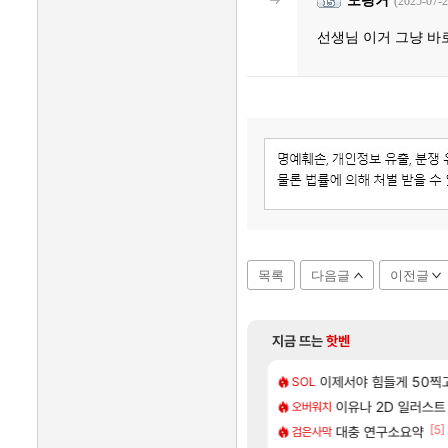
(2025-07-2
선생님 이거 그냥 바
목록
다음글
이전글
지금 뜨는
핫벤
[5]
키나 성우 정보 및 주요 필모
결과.....
이제서야 힘들게 50찍고
모든 엘리트 골렘 위치 
비스트
SOL
[1]
[87]
남해 독일마을
펙으로 삐져서 매주 수로 10만점 치고있으면 ㅋㅋ
카가미하라 하루 성우
이유나 2D 일러스
아스오라
오버워치
[55]
[5]
억 부자 아니였음??
스트를 마치고.. (feat. 리아)
모든 요리/작물 책 획득 위치
대충 연구소요약
비스트
검은사막