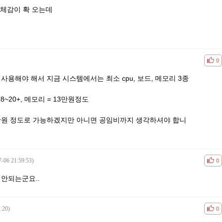
체감이 확 오는데
공감
비공
0
5를 사용해야 해서 지금 시스템에서는 최소 cpu, 보드, 메모리 3종
 18~20+, 메모리 = 13만원정도
만원 정도로 가능하겠지만 아니면 공임비까지 생각하셔야 합니
7-06 21:59:53)
공감
비공
0
 안되는군요..
:20)
공감
비공
0