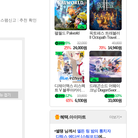
최대 90% 할인가를 만나보세요!
네이버혜택과 함께 만나보세요!
이니&베니 혜택까지!
네이버 혜택가와 함께 예약하세요!
할인&네이버혜택으로 만나보세요!
네이버페이 혜택과 만나보세요!
40주년 프로모션으로 만나보세요!
할인가에 만나보세요!
일부 에디션 상시 할인!
혜택으로 예약 판매 중
편안하게 충전하세요
스팸신고
추천 확인
팰월드 Palworld
옥토패스 트래블러
II Octopath Traveler I
I
5%
32,000
49,800
25%
24,000원
70%
14,940원
디제이맥스 리스펙
드래곤소드 어웨이
트 V 블루아카이브
크닝 DragonSword A
팩 DJMAX RESPE
wakening
12%
19,800
10%
CT V Blue Archive P
65%
6,930원
33,000원
ack DLC
혜택.아이마트
더보기+
니코
님께서
(본편포함) 데이브 더
다이버 인 더 정글 번들 (스팀코드)
에