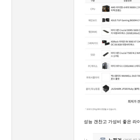
성능 갠찬고 가성비 좋은 라
노핑거