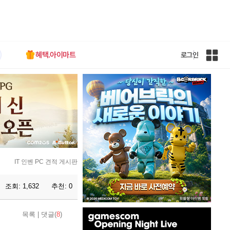
혜택.아이마트
로그인
인
벤
전
체
사
이
트
맵
IT 인벤 PC 견적 게시판
조회:
1,632
추천:
0
인
목록
|
댓글(
8
)
벤
배