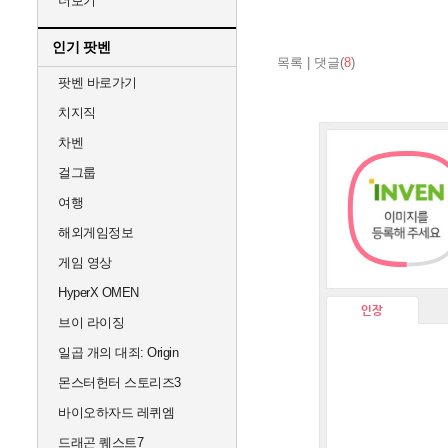
더보기
인기 팟벤
목록
|
댓글(
8
)
팟벤 바로가기
치지직
차벤
걸그룹
여행
해외게임정보
게임 영상
HyperX OMEN
인장
브이 라이징
일곱 개의 대죄: Origin
몬스터헌터 스토리즈3
바이오하자드 레퀴엠
드래곤 퀘스트7