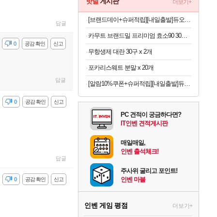
핫딜
게시판
더보기+
[브랜드데이+슈퍼적립][내일출발]듀오백 T-ONE 메쉬 몰입형 집중력 학생 공부 사무용 높이조절형 의자
답글
카무트 브랜드밀 프리미엄 효소90 30회분 x 3개
감
0
공감 확인
신고
무항생제 대란 30구 x 2개
포카리스웨트 분말 x 20개
답글
[알람10%쿠폰+슈퍼적립][내일출발]듀오백 T-TWO 올메쉬 사무용 컴퓨터 책상 학생 공부 의자(좌판커버포함)
감
0
공감 확인
신고
PC 견적이 궁금하다면?
IT인벤 견적게시판
매일매일,
인벤 출석체크!
답글
주사위 굴리고 포인트!
인벤 마블
감
0
공감 확인
신고
인벤 게임 평점
더보기+