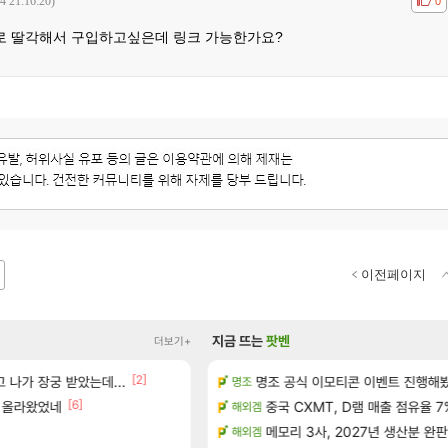
4 21:16:20)
공감
비공
0
로 딸각해서 구입하고싶은데 링크 가능한가요?
이전페이지
지금 뜨는
팟벤
더보기+
[2]
 나가 장궁 받았는데...
공략 (30개) - 방랑 결투가
명조 공식 이모티콘 이벤트 진행해봤습니다! 
베라서버 1위길드 내 대규모 인원이
명조
메이플
[6]
[49]
 정보 및 주요 필모
트 올라왔었네
중국 CXMT, D램 매출 점유율 7%…
ㅇㅂ)진짜 개웃기네 ㅋㅋ
해외겜
메이플
 공략 (36개) - 미식가 도전과제
메모리 3사, 2027년 생산분 완판
환카라를 유 에크 교환 쪼매 서운
해외겜
검은사막