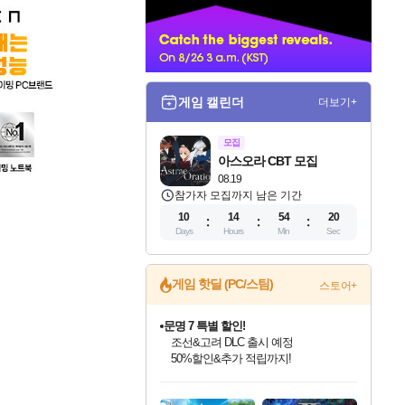
너
게임 캘린더
더보기+
모집
아스오라 CBT 모집
08.19
참가자 모집까지 남은 기간
10
14
54
19
Days
Hours
Min
Sec
게임 핫딜 (PC/스팀)
스토어+
문명 7 특별 할인!
조선&고려 DLC 출시 예정
50%할인&추가 적립까지!
마블 투혼 파이팅 소울즈 정식출시!
인벤게임즈 8월 특별 할인!
드래곤소드: 어웨이크닝 입점!
귀무자: 검의 길 예약 판매 중!
비스트 오브 리인카네이션 정식 출시!
커세어 코브 출시 기념 할인!
더 렐릭 퍼스트 가디언 정식 출시
베데스다 40주년 기념 할인 중!
캡콤 프렌차이즈 할인 진행 중!
캡콤 일부 상품 상시 할인
스타워즈 은하계 레이서
로블록스 기프트 카드 공식 입점
마블 히어로 총 출동&화려한 격투!
인기 퍼블리셔 모음!
스팀으로 만나는 드래곤소드!
10% 할인과
게임프릭 신작 IP
해적'섬'을 발전시키자!
설화x하드코어 액션!
베데스다의 명작들을
몬헌, 바하 등 인기 IP를
몬헌 와일즈 & 드래곤즈 도그마2
인벤게임즈에서 10% 추가 적립
Robux를 가장 안전하고
네이버 포인트 혜택까지!