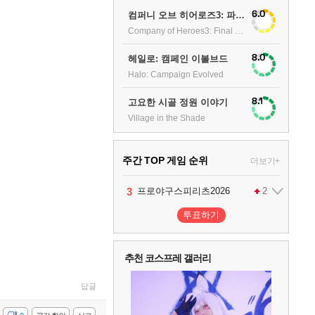
6.0
컴퍼니 오브 히어로즈3: 파이널 스탠드
Company of Heroes3: Final stand
8.0
헤일로: 캠페인 이볼브드
Halo: Campaign Evolved
8.1
고요한 시골 정원 이야기
Village in the Shade
주간 TOP 게임 순위
더보기+
1
2
3
4
팰월드
프로야구스피리츠2026
드래곤소드 : 어웨이크닝
어쌔신 크리드: 블랙 플래그 리싱크드
1
2
2
투표하기
5
블라인드 삼국
1
추천 코스프레 갤러리
6
그랑블루 판타지 리링크 - 엔드리스 라그나로크
1
답글