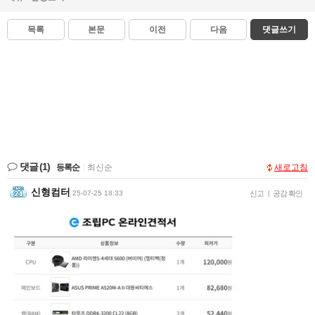
목록
본문
이전
다음
댓글쓰기
댓글
(1)
등록순
|
최신순
새로고침
신형컴터
25-07-25 18:33
신고
|
공감 확인