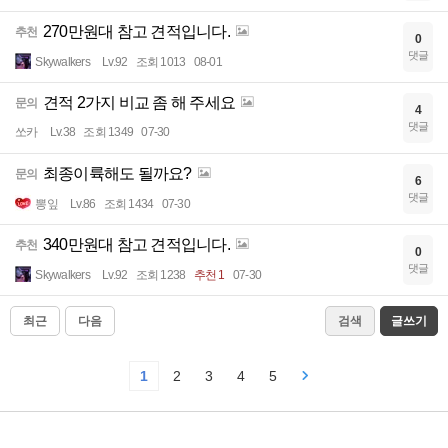
270만원대 참고 견적입니다.
추천
0
댓글
Skywalkers
Lv.92
조회 1013
08-01
견적 2가지 비교 좀 해 주세요
문의
4
댓글
쏘카
Lv.38
조회 1349
07-30
최종이륙해도 될까요?
문의
6
댓글
뽕잎
Lv.86
조회 1434
07-30
340만원대 참고 견적입니다.
추천
0
댓글
Skywalkers
Lv.92
조회 1238
추천 1
07-30
최근
다음
검색
글쓰기
1
2
3
4
5