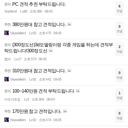
PC 견적 추천 부탁드립니다.
문의
6
댓글
Sophinet
Lv.86
조회 860
08-05
380만원대 참고 견적입니다.
추천
0
댓글
Skywalkers
Lv.92
조회 475
08-05
(300정도선)3d모델링이랑 각종 게임을 하는데 견적부
문의
2
탁드립니다!300정도선
댓글
햅피
Lv.27
조회 579
08-05
310만원대 참고 견적입니다.
추천
0
댓글
Skywalkers
Lv.92
조회 442
08-05
100~140만원 견적 부탁드립니다
문의
1
댓글
아포카토칩
Lv.3
조회 804
08-04
170만원 참고 견적입니다.
추천
0
댓글
Skywalkers
Lv.92
조회 474
08-05