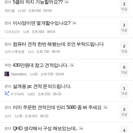
5클라 까지 가능할까요??
문의
2
댓글
제리젤
Lv.10
조회 666
08-04
이사양이면 몇개할수있나요?
문의
2
댓글
디아3소마
Lv.9
조회 683
08-04
컴퓨터 견적 한번 해봤는데 조언 부탁드립니다
문의
2
댓글
선키스후포옹
Lv.1
조회 730
08-04
430만원대 참고 견적입니다.
추천
0
댓글
Skywalkers
Lv.92
조회 559
08-04
설계용 pc 견적 문의드립니다.
문의
1
댓글
꾸꾸꽈꽈
Lv.81
조회 833
08-03
이미 주문한 견적인데 만리 5080 좀 봐 주세요
문의
2
댓글
쏘카
Lv.38
조회 941
08-02
QHD 생각해서 구성 해보았는데..
문의
4