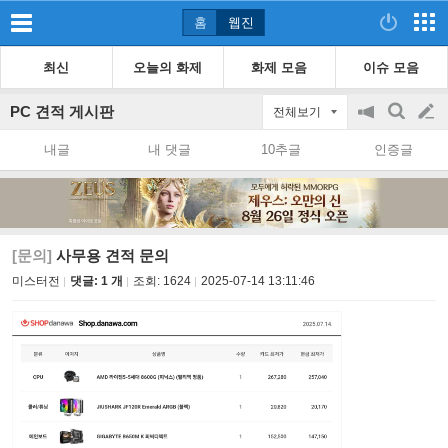
홈
웹진
최신
오늘의 화제
화제 모음
이슈 모음
PC 견적 게시판
전체보기
공
검
글
지
색
내글
내 댓글
10추글
인증글
on/off
쓰
기
[문의]
사무용 견적 문의
미스터전
댓글: 1 개
조회:
1624
2025-07-14 13:11:46