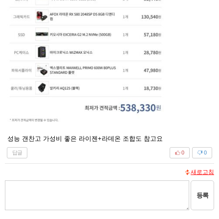
성능 갠찬고 가성비 좋은 라이젠+라데온 조합도 참고요
답글
0
0
새로고침
등록