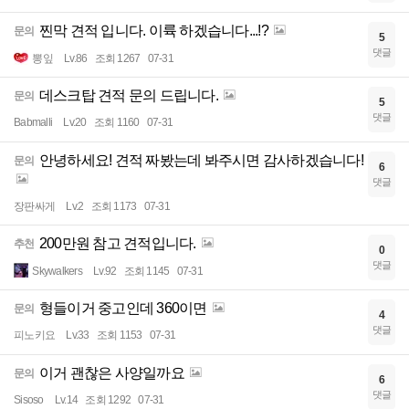
찐막 견적 입니다. 이륙 하겠습니다...!?
문의
5
댓글
뽕잎
Lv.86
조회 1267
07-31
데스크탑 견적 문의 드립니다.
문의
5
댓글
Babmalli
Lv.20
조회 1160
07-31
안녕하세요! 견적 짜봤는데 봐주시면 감사하겠습니다!
문의
6
댓글
장판싸게
Lv.2
조회 1173
07-31
200만원 참고 견적입니다.
추천
0
댓글
Skywalkers
Lv.92
조회 1145
07-31
형들이거 중고인데 360이면
문의
4
댓글
피노키요
Lv.33
조회 1153
07-31
이거 괜찮은 사양일까요
문의
6
댓글
Sisoso
Lv.14
조회 1292
07-31