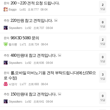
200 ~ 220 견적 요청 드립니다.
문의
2
댓글
Baggo
Lv.81
조회 777
08-04
220만원 참고 견적입니다.
추천
0
댓글
Skywalkers
Lv.92
조회 707
08-04
98X3D 5080 문의
문의
2
댓글
삘라뽕
Lv.71
조회 724
08-04
480만원대 참고 견적입니다.
추천
0
댓글
Skywalkers
Lv.92
조회 606
08-04
롤,모바일 마비노기용 견적 부탁드립니다(예산150으
문의
3
로 수정)
댓글
뇌명각
Lv.77
조회 693
08-04
150만원대 참고 견적입니다.
추천
0
댓글
Skywalkers
Lv.92
조회 641
08-04