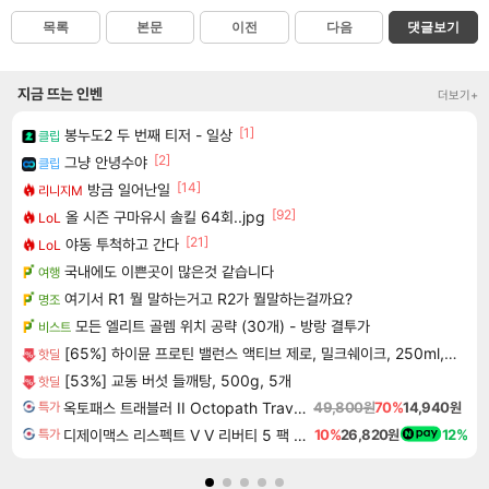
목록
본문
이전
다음
댓글보기
지금 뜨는 인벤
더보기+
[1]
봉누도2 두 번째 티저 - 일상
클립
[2]
그냥 안녕수야
클립
[14]
방금 일어난일
리니지M
[92]
올 시즌 구마유시 솔킬 64회..jpg
LoL
[21]
야동 투척하고 간다
LoL
국내에도 이쁜곳이 많은것 같습니다
여행
여기서 R1 뭘 말하는거고 R2가 뭘말하는걸까요?
명조
모든 엘리트 골렘 위치 공략 (30개) - 방랑 결투가
비스트
[65%] 하이뮨 프로틴 밸런스 액티브 제로, 밀크쉐이크, 250ml, 18개
핫딜
[53%] 교동 버섯 들깨탕, 500g, 5개
핫딜
옥토패스 트래블러 II Octopath Traveler II
49,800원
70%
14,940원
특가
디제이맥스 리스펙트 V V 리버티 5 팩 DJMAX RESPECT V V Liberty 5 Pack DLC
10%
26,820원
12%
특가