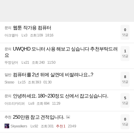
웹툰 작가용 컴퓨터
문의
0
댓글
아크엘마
Lv.3
조회 109
18:16
UWQHD 모니터 사용 해보고 싶습니다 추천부탁드려
문의
1
요
댓글
뚜껑닫어
Lv.21
조회 240
11:50
컴퓨터를 2년 뒤에 살껀데 비쌀려나요...?
일반
8
댓글
Sisoso
Lv.15
조회 393
01:30
안녕하세요. 180~230정도 선에서 잡고싶습니다.
문의
5
댓글
아프리카리퍼
Lv.8
조회 694
11:29
250만원 참고 견적입니다.
추천
0
댓글
Skywalkers
Lv.92
조회 301
추천 1
23:49