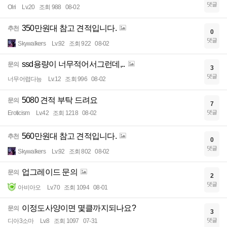
댓글
Olri
Lv.20
조회 988
08-02
350만원대 참고 견적입니다.
추천
0
댓글
Skywalkers
Lv.92
조회 922
08-02
ssd용량이 너무적어서그런데,..
문의
3
댓글
너무어렵다능
Lv.12
조회 996
08-02
5080 견적 부탁 드려요
문의
7
댓글
Eroticism
Lv.42
조회 1218
08-02
560만원대 참고 견적입니다.
추천
0
댓글
Skywalkers
Lv.92
조회 802
08-02
업그레이드 문의
문의
2
댓글
아비아오
Lv.70
조회 1094
08-01
이정도사양이면 몇클까지되나요?
문의
3
댓글
디아3소마
Lv.8
조회 1097
07-31