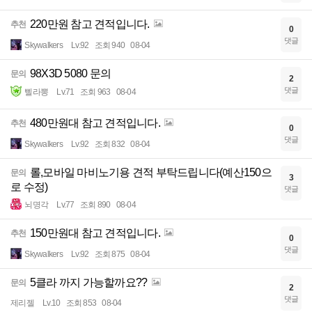
220만원 참고 견적입니다.
추천
0
댓글
Skywalkers
Lv.92
조회 940
08-04
98X3D 5080 문의
문의
2
댓글
삘라뽕
Lv.71
조회 963
08-04
480만원대 참고 견적입니다.
추천
0
댓글
Skywalkers
Lv.92
조회 832
08-04
롤,모바일 마비노기용 견적 부탁드립니다(예산150으
문의
3
로 수정)
댓글
뇌명각
Lv.77
조회 890
08-04
150만원대 참고 견적입니다.
추천
0
댓글
Skywalkers
Lv.92
조회 875
08-04
5클라 까지 가능할까요??
문의
2
댓글
제리젤
Lv.10
조회 853
08-04