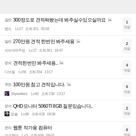
300정도로 견적짜봤는데 봐주실수있으실까요
일반
1
댓글
햅피
Lv.27
조회 301
00:04
270만원 견적 한번만 봐주세용
일반
2
댓글
피파대박주셈
Lv.27
조회 301
16:47
견적한번만 봐주세용..
문의
4
댓글
디브릴
Lv.56
조회 354
13:17
100만원 참고 견적입니다.
추천
0
댓글
Skywalkers
Lv.92
조회 238
23:17
QHD모니터 5060TI 8GB 질문있습니다..
문의
2
댓글
껌블
Lv.86
조회 428
08:36
웹툰 작가용 컴퓨터
문의
0
댓글
아크엘마
Lv.3
조회 609
08-07