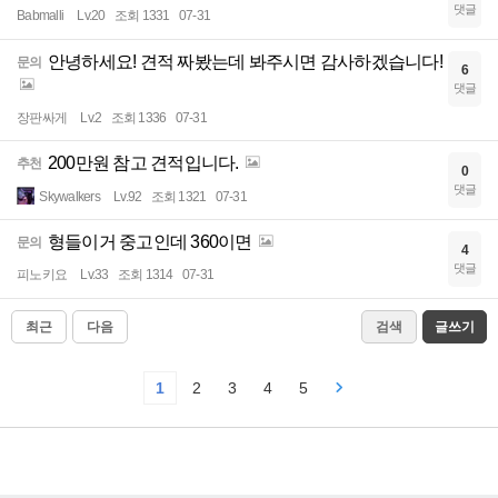
댓글
Babmalli
Lv.20
조회 1331
07-31
안녕하세요! 견적 짜봤는데 봐주시면 감사하겠습니다!
문의
6
댓글
장판싸게
Lv.2
조회 1336
07-31
200만원 참고 견적입니다.
추천
0
댓글
Skywalkers
Lv.92
조회 1321
07-31
형들이거 중고인데 360이면
문의
4
댓글
피노키요
Lv.33
조회 1314
07-31
최근
다음
검색
글쓰기
1
2
3
4
5