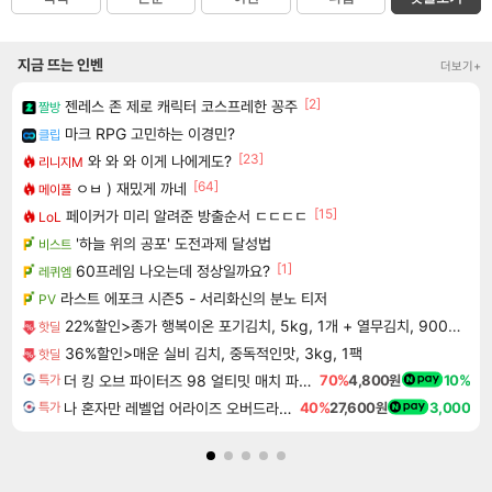
지금 뜨는 인벤
더보기+
[2]
젠레스 존 제로 캐릭터 코스프레한 꽁주
짤방
마크 RPG 고민하는 이경민?
클립
[23]
와 와 와 이게 나에게도?
리니지M
[64]
ㅇㅂ ) 재밌게 까네
메이플
[15]
페이커가 미리 알려준 방출순서 ㄷㄷㄷㄷ
LoL
'하늘 위의 공포' 도전과제 달성법
비스트
[1]
60프레임 나오는데 정상일까요?
레퀴엠
라스트 에포크 시즌5 - 서리화신의 분노 티저
PV
22%할인>종가 행복이온 포기김치, 5kg, 1개 + 열무김치, 900g, 1개
핫딜
36%할인>매운 실비 김치, 중독적인맛, 3kg, 1팩
핫딜
더 킹 오브 파이터즈 98 얼티밋 매치 파이널 에디션 THE KING OF FIGHTERS 98 ULTIMATE MATCH FINAL EDITION
70%
4,800원
10%
특가
나 혼자만 레벨업 어라이즈 오버드라이브 Solo Leveling Arise
40%
27,600원
3,000
특가