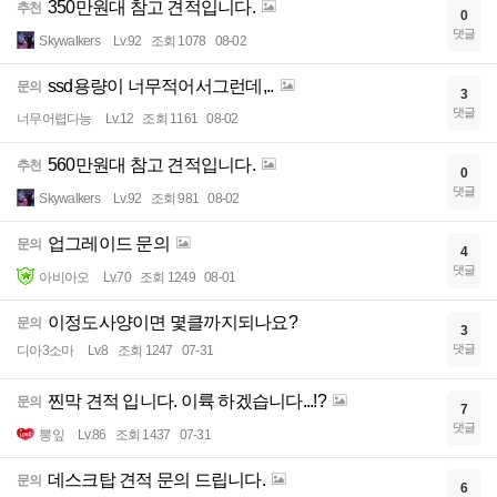
350만원대 참고 견적입니다.
추천
0
댓글
Skywalkers
Lv.92
조회 1078
08-02
ssd용량이 너무적어서그런데,..
문의
3
댓글
너무어렵다능
Lv.12
조회 1161
08-02
560만원대 참고 견적입니다.
추천
0
댓글
Skywalkers
Lv.92
조회 981
08-02
업그레이드 문의
문의
4
댓글
아비아오
Lv.70
조회 1249
08-01
이정도사양이면 몇클까지되나요?
문의
3
댓글
디아3소마
Lv.8
조회 1247
07-31
찐막 견적 입니다. 이륙 하겠습니다...!?
문의
7
댓글
뽕잎
Lv.86
조회 1437
07-31
데스크탑 견적 문의 드립니다.
문의
6