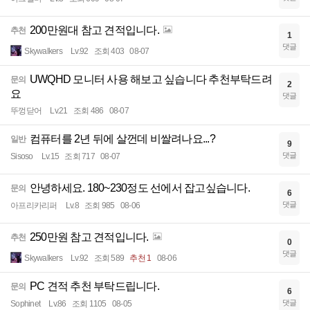
200만원대 참고 견적입니다.
추천
1
댓글
Skywalkers
Lv.92
조회 403
08-07
UWQHD 모니터 사용 해보고 싶습니다 추천부탁드려
문의
2
요
댓글
뚜껑닫어
Lv.21
조회 486
08-07
컴퓨터를 2년 뒤에 살껀데 비쌀려나요...?
일반
9
댓글
Sisoso
Lv.15
조회 717
08-07
안녕하세요. 180~230정도 선에서 잡고싶습니다.
문의
6
댓글
아프리카리퍼
Lv.8
조회 985
08-06
250만원 참고 견적입니다.
추천
0
댓글
Skywalkers
Lv.92
조회 589
추천 1
08-06
PC 견적 추천 부탁드립니다.
문의
6
댓글
Sophinet
Lv.86
조회 1105
08-05