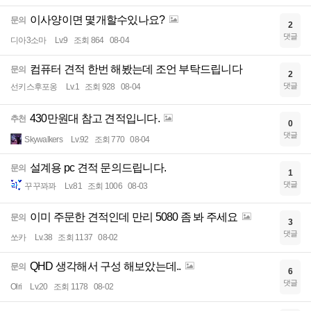
이사양이면 몇개할수있나요?
문의
2
댓글
디아3소마
Lv.9
조회 864
08-04
컴퓨터 견적 한번 해봤는데 조언 부탁드립니다
문의
2
댓글
선키스후포옹
Lv.1
조회 928
08-04
430만원대 참고 견적입니다.
추천
0
댓글
Skywalkers
Lv.92
조회 770
08-04
설계용 pc 견적 문의드립니다.
문의
1
댓글
꾸꾸꽈꽈
Lv.81
조회 1006
08-03
이미 주문한 견적인데 만리 5080 좀 봐 주세요
문의
3
댓글
쏘카
Lv.38
조회 1137
08-02
QHD 생각해서 구성 해보았는데..
문의
6
댓글
Olri
Lv.20
조회 1178
08-02