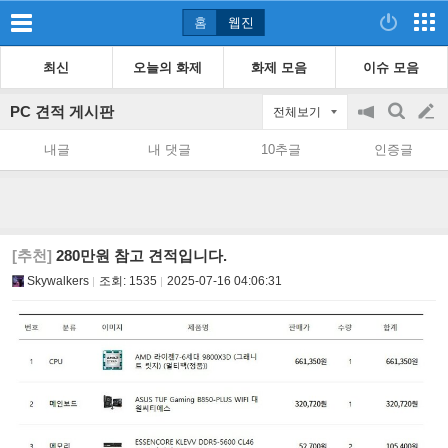
홈
웹진
최신
오늘의 화제
화제 모음
이슈 모음
PC 견적 게시판
전체보기
공
검
글
지
색
내글
내 댓글
10추글
인증글
on/off
쓰
기
[추천]
280만원 참고 견적입니다.
Skywalkers
조회:
1535
2025-07-16 04:06:31