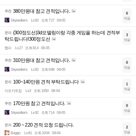
380만원대 참고 견적입니다.
추천
0
댓글
Skywalkers
Lv.92
조회 727
08-05
(300정도선)3d모델링이랑 각종 게임을 하는데 견적부
문의
3
탁드립니다!300정도선
댓글
햅피
Lv.27
조회 814
08-05
310만원대 참고 견적입니다.
추천
0
댓글
Skywalkers
Lv.92
조회 698
08-05
100~140만원 견적 부탁드립니다
문의
1
댓글
아포카토칩
Lv.3
조회 1050
08-04
170만원 참고 견적입니다.
추천
0
댓글
Skywalkers
Lv.92
조회 714
08-05
200 ~ 220 견적 요청 드립니다.
문의
2
댓글
Baggo
Lv.81
조회 1004
08-04