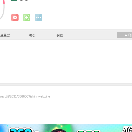
프로필
랭킹
칭호
board/it/2631/356600?iskin=webzine