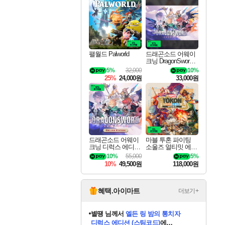
최대 90% 할인가를 만나보세요!
네이버혜택과 함께 만나보세요!
이니&베니 혜택까지!
네이버 혜택가와 함께 예약하세요!
할인&네이버혜택으로 만나보세요!
네이버페이 혜택과 만나보세요!
40주년 프로모션으로 만나보세요!
할인가에 만나보세요!
일부 에디션 상시 할인!
혜택으로 예약 판매 중
편안하게 충전하세요
팰월드 Palworld
드래곤소드 어웨이
크닝 DragonSword A
wakening
5%
32,000
10%
25%
24,000원
33,000원
드래곤소드 어웨이
마블 투혼 파이팅
크닝 디럭스 에디션
소울즈 얼티밋 에디
DragonSword Awake
션 MARVEL Tokon
10%
55,000
5%
ning Deluxe Edition
Fighting Souls Ultima
10%
49,500원
118,000원
te Edition
혜택.아이마트
더보기+
니코
님께서
(본편포함) 데이브 더
다이버 인 더 정글 번들 (스팀코드)
에