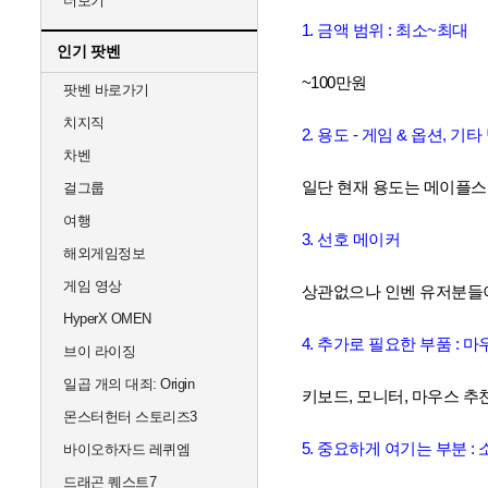
더보기
1. 금액 범위 : 최소~최대
인기 팟벤
~100만원
팟벤 바로가기
치지직
2. 용도 - 게임 & 옵션, 기
차벤
일단 현재 용도는 메이플스
걸그룹
여행
3. 선호 메이커
해외게임정보
게임 영상
상관없으나 인벤 유저분들
HyperX OMEN
4. 추가로 필요한 부품 : 
브이 라이징
일곱 개의 대죄: Origin
키보드, 모니터, 마우스 추
몬스터헌터 스토리즈3
5. 중요하게 여기는 부분 : 
바이오하자드 레퀴엠
드래곤 퀘스트7