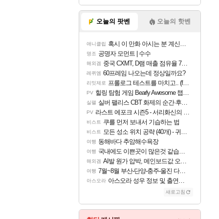
오늘의 팟벤
오늘의 핫벤
혹시 이 만화 아시는 분 계신가요
애니클립
공명자 모먼트 | 수수
명조
중국 CXMT, D램 매출 점유율 7%…글로벌 4위로 부상
해외겜
60프레임 나오는데 정상일까요?
레퀴엠
프롤로그 테스트를 마치고.. (feat. 리아)
리밋제로
힐링 탐험 게임 Bearly Awesome 챕터 1 트레일러
PV
실버 팰리스 CBT 화제의 순간·후기 모음
실팰
라스트 에포크 시즌5 - 서리화신의 분노 티저
PV
쿠를 먼저 보내서 기습하는 법
비스트
모든 성소 위치 공략 (40개) - 귀환한 영혼 도전과제
비스트
동해바다 추암해수욕장
여행
국내에도 이쁜곳이 많은것 같습니다
여행
AI발 원가 압박, 메인보드값 오르나
해외겜
7월~8월 부산-단양-충주-울진 다녀왔어요~
여행
아스오라 성우 정보 및 출연작 모음
아스오라
새로고침