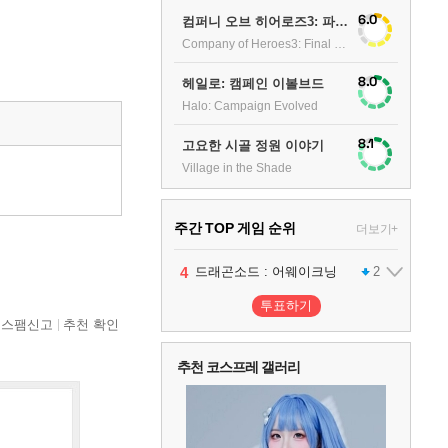
6.0
컴퍼니 오브 히어로즈3: 파이널 스탠드
Company of Heroes3: Final stand
8.0
헤일로: 캠페인 이볼브드
Halo: Campaign Evolved
8.1
고요한 시골 정원 이야기
Village in the Shade
주간 TOP 게임 순위
더보기+
1
2
3
4
팰월드
프로야구스피리츠2026
드래곤소드 : 어웨이크닝
어쌔신 크리드: 블랙 플래그 리싱크드
1
2
2
투표하기
스팸신고
추천 확인
5
블라인드 삼국
1
추천 코스프레 갤러리
6
그랑블루 판타지 리링크 - 엔드리스 라그나로크
1