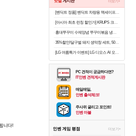
핫딜
게시판
더보기+
[벤딕트 정품] 벤딕트 차량용 맥세이프 거치대 휴대폰 충전기
[아시아 최초 런칭 할인가] KRUPS 크룹스 초슬림 전자동 커피머신 SA4028K0
홍대쭈꾸미 수제양념 쭈꾸미볶음 냉동 택배 300g 6팩 32,900원
35%할인!달구벌 돼지 생막창 세트, 500g, 2봉
[LG 여름특가 이벤트] LG 디오스 AI 오브제컬렉션 4도어 냉장고 870L 1등급
PC 견적이 궁금하다면?
IT인벤 견적게시판
매일매일,
인벤 출석체크!
주사위 굴리고 포인트!
인벤 마블
됩니다!
인벤 게임 평점
더보기+