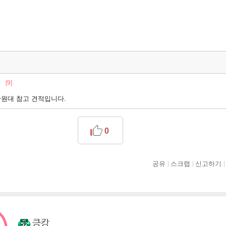
[9]
만원대 참고 견적입니다.
0
공유
스크랩
신고하기
킁캉