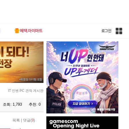
혜택.아이마트
로그인
인
벤
전
체
사
이
트
맵
IT 인벤 PC 견적 게시판
조회:
1,793
추천:
0
인
목록
|
댓글(
9
)
벤
배