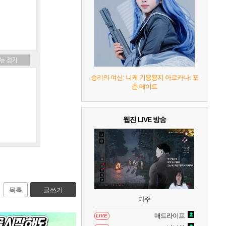
7
리듬 천국 미라클 스타즈
2
8
헤일로: 캠페인 이볼브드
2
9
캡틴 츠바사 2 월드 파이터즈
승리의 여신: 니케 기묭묭지 아르카나: 포
츈 메이트
10
레고 배트맨: 레거시 오브 더 다크 나이트
웹진 LIVE 방송
목록
글쓰기
다주
매드라이프
LIVE