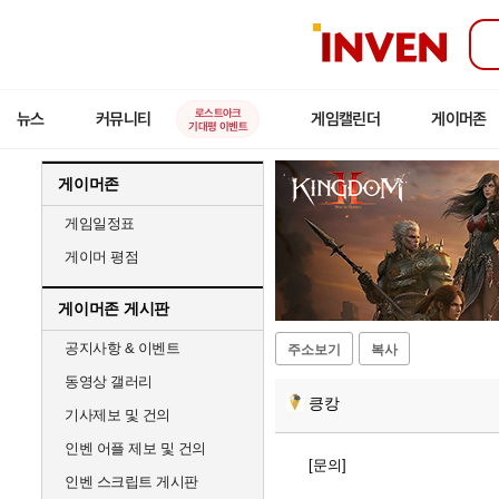
인
벤
로스트아크
뉴스
커뮤니티
게임캘린더
게이머존
기대평 이벤트
게이머존
게임일정표
게이머 평점
게이머존 게시판
공지사항 & 이벤트
주소보기
복사
동영상 갤러리
킁캉
기사제보 및 건의
인벤 어플 제보 및 건의
[문의]
인벤 스크립트 게시판