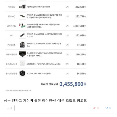
성능 갠찬고 가성비 좋은 라이젠+라데온 조합도 참고요
답글
0
0