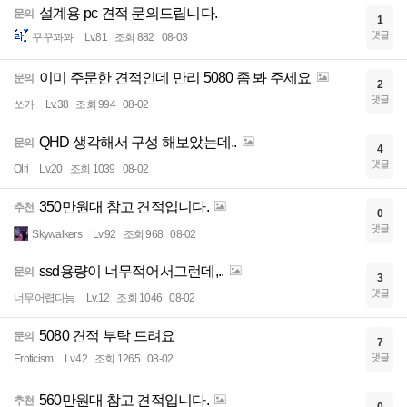
설계용 pc 견적 문의드립니다.
문의
1
댓글
꾸꾸꽈꽈
Lv.81
조회 882
08-03
이미 주문한 견적인데 만리 5080 좀 봐 주세요
문의
2
댓글
쏘카
Lv.38
조회 994
08-02
QHD 생각해서 구성 해보았는데..
문의
4
댓글
Olri
Lv.20
조회 1039
08-02
350만원대 참고 견적입니다.
추천
0
댓글
Skywalkers
Lv.92
조회 968
08-02
ssd용량이 너무적어서그런데,..
문의
3
댓글
너무어렵다능
Lv.12
조회 1046
08-02
5080 견적 부탁 드려요
문의
7
댓글
Eroticism
Lv.42
조회 1265
08-02
560만원대 참고 견적입니다.
추천