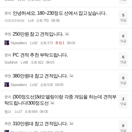
안녕하세요. 180~230정도 선에서 잡고싶습니다.
문의
5
댓글
아프리카리퍼
Lv.8
조회 755
08-06
250만원 참고 견적입니다.
추천
0
댓글
Skywalkers
Lv.92
조회 373
추천 1
08-06
PC 견적 추천 부탁드립니다.
문의
6
댓글
Sophinet
Lv.86
조회 922
08-05
380만원대 참고 견적입니다.
추천
0
댓글
Skywalkers
Lv.92
조회 528
08-05
(300정도선)3d모델링이랑 각종 게임을 하는데 견적부
문의
2
탁드립니다!300정도선
댓글
햅피
Lv.27
조회 646
08-05
310만원대 참고 견적입니다.
추천
0
댓글