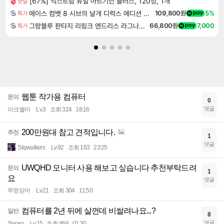
[67%] 익스트림 듀얼 아르기닌 플러스, 120정, 1개
핫딜
에이스 컴뱃 8 시브의 날개 디럭스 에디션 예약구매 ACE COMBAT 8 WINGS OF THEVE Deluxe Edition
109,800원
5%
특가
그랑블루 판타지 리링크 엔드리스 라그나로크 Granblue Fantasy Relink Endless Ragnarok
66,800원
7,000
특가
웹툰 작가용 컴퓨터
문의
0
댓글
아크엘마
Lv.3
조회 324
18:16
200만원대 참고 견적입니다.
추천
1
댓글
Skywalkers
Lv.92
조회 163
23:25
UWQHD 모니터 사용 해보고 싶습니다 추천부탁드려
문의
1
요
댓글
뚜껑닫어
Lv.21
조회 304
11:50
컴퓨터를 2년 뒤에 살껀데 비쌀려나요...?
일반
8
댓글
Sisoso
Lv.15
조회 466
01:30