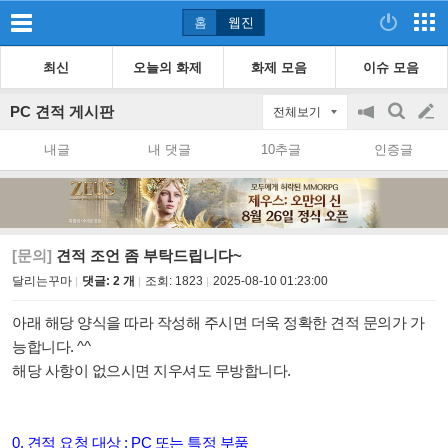
홈
웹진
최신
오늘의 화제
화제 모음
이슈 모음
PC 견적 게시판
전체보기
공
검
글
지
색
내글
내 댓글
10추글
인증글
on/off
쓰
기
[문의]
견적 조언 좀 부탁드립니다~
달리는꾸마
댓글: 2 개
조회:
1823
2025-08-10 01:23:00
아래 해당 양식을 따라 작성해 주시면 더욱 정확한 견적 문의가 가
능합니다. ^^
해당 사항이 없으시면 지우셔도 무방합니다.
0. 견적 요청 대상 : PC 또는 특정 부품