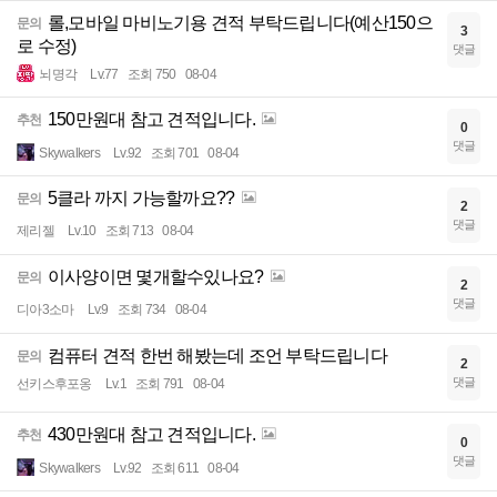
롤,모바일 마비노기용 견적 부탁드립니다(예산150으
문의
3
로 수정)
댓글
뇌명각
Lv.77
조회 750
08-04
150만원대 참고 견적입니다.
추천
0
댓글
Skywalkers
Lv.92
조회 701
08-04
5클라 까지 가능할까요??
문의
2
댓글
제리젤
Lv.10
조회 713
08-04
이사양이면 몇개할수있나요?
문의
2
댓글
디아3소마
Lv.9
조회 734
08-04
컴퓨터 견적 한번 해봤는데 조언 부탁드립니다
문의
2
댓글
선키스후포옹
Lv.1
조회 791
08-04
430만원대 참고 견적입니다.
추천
0
댓글
Skywalkers
Lv.92
조회 611
08-04