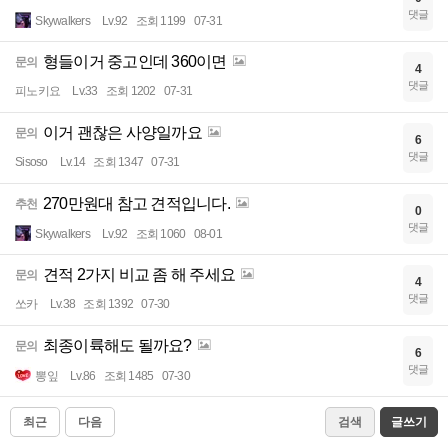
댓글
Skywalkers
Lv.92
조회 1199
07-31
형들이거 중고인데 360이면
문의
4
댓글
피노키요
Lv.33
조회 1202
07-31
이거 괜찮은 사양일까요
문의
6
댓글
Sisoso
Lv.14
조회 1347
07-31
270만원대 참고 견적입니다.
추천
0
댓글
Skywalkers
Lv.92
조회 1060
08-01
견적 2가지 비교 좀 해 주세요
문의
4
댓글
쏘카
Lv.38
조회 1392
07-30
최종이륙해도 될까요?
문의
6
댓글
뽕잎
Lv.86
조회 1485
07-30
최근
다음
검색
글쓰기