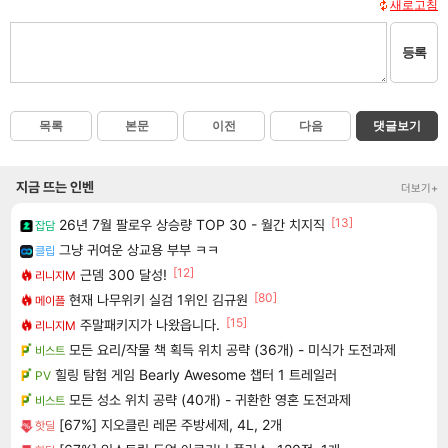
새로고침
등록
목록
본문
이전
다음
댓글보기
지금 뜨는 인벤
더보기+
[13]
26년 7월 팔로우 상승량 TOP 30 - 월간 치지직
잡담
그냥 귀여운 상교용 부부 ㅋㅋ
클립
[12]
근뎀 300 달성!
리니지M
[80]
현재 나무위키 실검 1위인 김규원
메이플
[15]
주말패키지가 나왔읍니다.
리니지M
모든 요리/작물 책 획득 위치 공략 (36개) - 미식가 도전과제
비스트
힐링 탐험 게임 Bearly Awesome 챕터 1 트레일러
PV
모든 성소 위치 공략 (40개) - 귀환한 영혼 도전과제
비스트
[67%] 지오클린 레몬 주방세제, 4L, 2개
핫딜