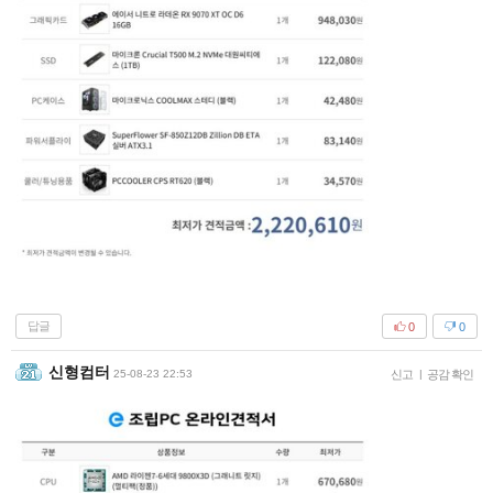
답글
0
0
신형컴터
25-08-23 22:53
신고
|
공감 확인