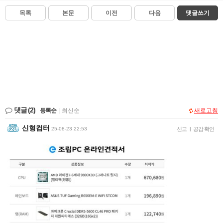
목록
본문
이전
다음
댓글쓰기
댓글
(2)
등록순
|
최신순
새로고침
신형컴터
25-08-23 22:53
신고
|
공감 확인