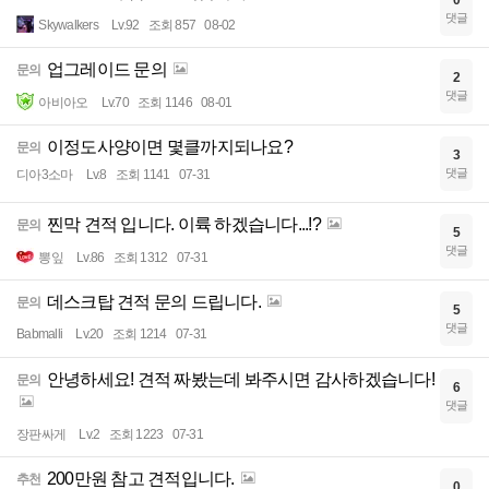
0
댓글
Skywalkers
Lv.92
조회 857
08-02
업그레이드 문의
문의
2
댓글
아비아오
Lv.70
조회 1146
08-01
이정도사양이면 몇클까지되나요?
문의
3
댓글
디아3소마
Lv.8
조회 1141
07-31
찐막 견적 입니다. 이륙 하겠습니다...!?
문의
5
댓글
뽕잎
Lv.86
조회 1312
07-31
데스크탑 견적 문의 드립니다.
문의
5
댓글
Babmalli
Lv.20
조회 1214
07-31
안녕하세요! 견적 짜봤는데 봐주시면 감사하겠습니다!
문의
6
댓글
장판싸게
Lv.2
조회 1223
07-31
200만원 참고 견적입니다.
추천
0