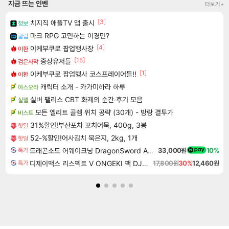
지금 뜨는 인벤
더보기+
[3]
치지직 애플TV 앱 출시
정보
마크 RPG 고민하는 이경민?
클립
[4]
이케부쿠로 팝업행사장
이환
[15]
중상유저들
검은사막
[1]
이케부쿠로 팝업행사 코스프레이어들!!
이환
캐릭터 소개 - 카가미하라 하루
아스오라
실버 팰리스 CBT 화제의 순간·후기 모음
실팰
모든 엘리트 골렘 위치 공략 (30개) - 방랑 결투가
비스트
31%할인!부산포차 꼬치어묵, 400g, 3봉
핫딜
52-%할인!어사김치 묵은지, 2kg, 1개
핫딜
드래곤소드 어웨이크닝 DragonSword Awakening
33,000원
10%
특가
디제이맥스 리스펙트 V ONGEKI 팩 DJMAX RESPECT V ONGEKI Pack DLC
17,800원
30%
12,460원
특가