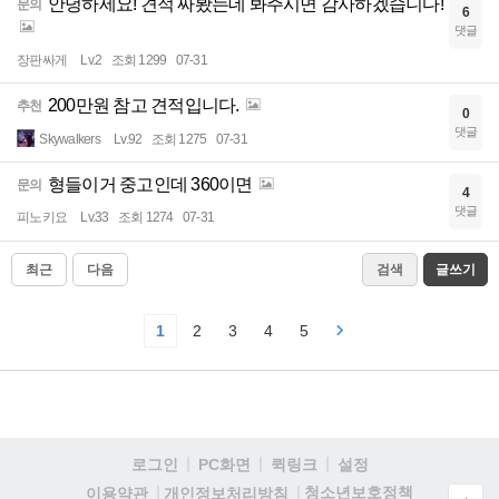
안녕하세요! 견적 짜봤는데 봐주시면 감사하겠습니다!
문의
6
댓글
장판싸게
Lv.2
조회 1299
07-31
200만원 참고 견적입니다.
추천
0
댓글
Skywalkers
Lv.92
조회 1275
07-31
형들이거 중고인데 360이면
문의
4
댓글
피노키요
Lv.33
조회 1274
07-31
최근
다음
검색
글쓰기
1
2
3
4
5
로그인
PC화면
퀵링크
설정
청소년보호정책
이용약관
개인정보처리방침