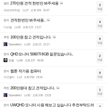
270만원 견적 한번만 봐주세용
일반
2
댓글
피파대박주셈
Lv.27
조회 189
16:47
견적한번만 봐주세용..
문의
4
댓글
디브릴
Lv.56
조회 223
13:17
100만원 참고 견적입니다.
추천
0
댓글
Skywalkers
Lv.92
조회 25
23:17
QHD모니터 5060TI 8GB 질문있습니다..
문의
2
댓글
껌블
Lv.86
조회 337
08:36
웹툰 작가용 컴퓨터
문의
0
댓글
아크엘마
Lv.3
조회 558
18:16
200만원대 참고 견적입니다.
추천
1
댓글
Skywalkers
Lv.92
조회 338
23:25
UWQHD 모니터 사용 해보고 싶습니다 추천부탁드려
문의
2