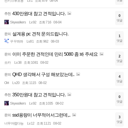
선키스후포옹
Lv.1
조회 879
08-04
430만원대 참고 견적입니다.
추천
0
댓글
Skywalkers
Lv.92
조회 716
08-04
설계용 pc 견적 문의드립니다.
문의
1
댓글
꾸꾸꽈꽈
Lv.81
조회 962
08-03
이미 주문한 견적인데 만리 5080 좀 봐 주세요
문의
2
댓글
쏘카
Lv.38
조회 1081
08-02
QHD 생각해서 구성 해보았는데..
문의
4
댓글
Olri
Lv.20
조회 1115
08-02
350만원대 참고 견적입니다.
추천
0
댓글
Skywalkers
Lv.92
조회 1035
08-02
ssd용량이 너무적어서그런데,..
문의
3
댓글
너무어렵다능
Lv.12
조회 1121
08-02