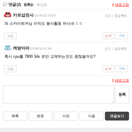
댓글
(2)
등록순
|
최신순
새로고침
카르섭전사
25-08-12 23:56
신고
|
공감 확인
와 스카이워커님 아직도 봉사활동 하시네 ㄷㄷ
답글
0
0
케받아라
25-08-18 01:48
신고
|
공감 확인
혹시 cpu를 7800 3dx 로만 교체하는것도 괜찮을까요?
답글
0
0
새로고침
등록
목록
본문
이전
다음
댓글보기