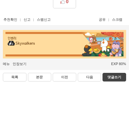
0
추천확인
신고
스팸신고
공유
스크랩
인벤러
Skywalkers
메뉴
인장보기
EXP 80%
목록
본문
이전
다음
댓글쓰기