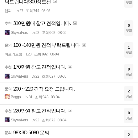
탁드립니다!300정도선
댓글
햅피
Lv.27
조회 744
08-05
310만원대 참고 견적입니다.
추천
0
댓글
Skywalkers
Lv.92
조회 602
08-05
100~140만원 견적 부탁드립니다
문의
1
댓글
아포카토칩
Lv.3
조회 992
08-04
170만원 참고 견적입니다.
추천
0
댓글
Skywalkers
Lv.92
조회 627
08-05
200 ~ 220 견적 요청 드립니다.
문의
2
댓글
Baggo
Lv.81
조회 943
08-04
220만원 참고 견적입니다.
추천
0
댓글
Skywalkers
Lv.92
조회 872
08-04
98X3D 5080 문의
문의
2