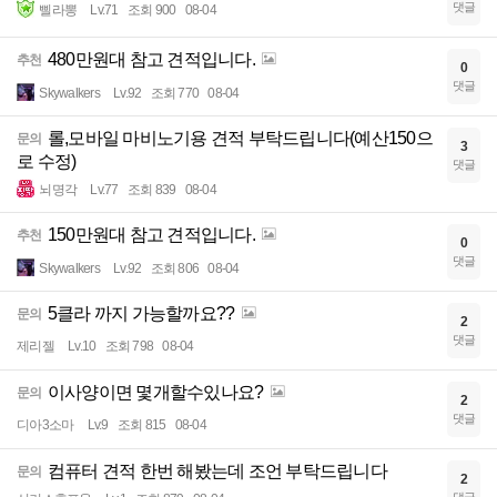
댓글
삘라뽕
Lv.71
조회 900
08-04
480만원대 참고 견적입니다.
추천
0
댓글
Skywalkers
Lv.92
조회 770
08-04
롤,모바일 마비노기용 견적 부탁드립니다(예산150으
문의
3
로 수정)
댓글
뇌명각
Lv.77
조회 839
08-04
150만원대 참고 견적입니다.
추천
0
댓글
Skywalkers
Lv.92
조회 806
08-04
5클라 까지 가능할까요??
문의
2
댓글
제리젤
Lv.10
조회 798
08-04
이사양이면 몇개할수있나요?
문의
2
댓글
디아3소마
Lv.9
조회 815
08-04
컴퓨터 견적 한번 해봤는데 조언 부탁드립니다
문의
2
댓글