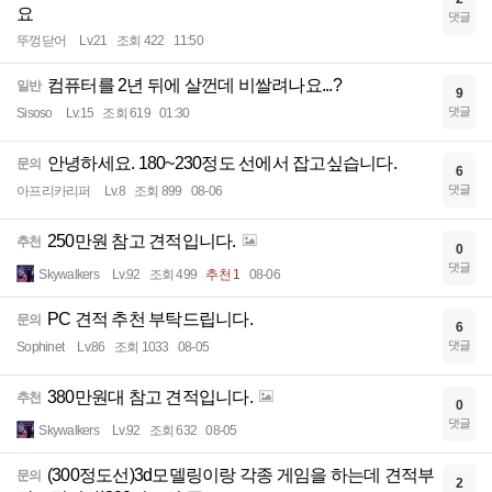
요
댓글
뚜껑닫어
Lv.21
조회 422
11:50
컴퓨터를 2년 뒤에 살껀데 비쌀려나요...?
일반
9
댓글
Sisoso
Lv.15
조회 619
01:30
안녕하세요. 180~230정도 선에서 잡고싶습니다.
문의
6
댓글
아프리카리퍼
Lv.8
조회 899
08-06
250만원 참고 견적입니다.
추천
0
댓글
Skywalkers
Lv.92
조회 499
추천 1
08-06
PC 견적 추천 부탁드립니다.
문의
6
댓글
Sophinet
Lv.86
조회 1033
08-05
380만원대 참고 견적입니다.
추천
0
댓글
Skywalkers
Lv.92
조회 632
08-05
(300정도선)3d모델링이랑 각종 게임을 하는데 견적부
문의
2