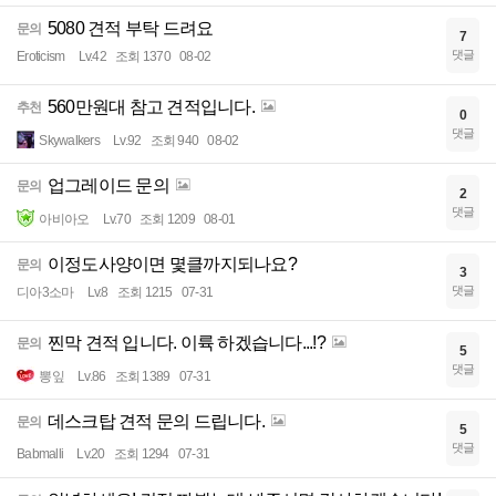
5080 견적 부탁 드려요
문의
7
댓글
Eroticism
Lv.42
조회 1370
08-02
560만원대 참고 견적입니다.
추천
0
댓글
Skywalkers
Lv.92
조회 940
08-02
업그레이드 문의
문의
2
댓글
아비아오
Lv.70
조회 1209
08-01
이정도사양이면 몇클까지되나요?
문의
3
댓글
디아3소마
Lv.8
조회 1215
07-31
찐막 견적 입니다. 이륙 하겠습니다...!?
문의
5
댓글
뽕잎
Lv.86
조회 1389
07-31
데스크탑 견적 문의 드립니다.
문의
5
댓글
Babmalli
Lv.20
조회 1294
07-31