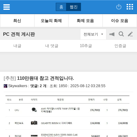
홈
웹진
최신
오늘의 화제
화제 모음
이슈 모음
PC 견적 게시판
전체보기
공
검
글
지
색
내글
내 댓글
10추글
인증글
on/off
쓰
기
[추천]
110만원대 참고 견적입니다.
Skywalkers
댓글: 2 개
조회:
1850
2025-08-12 03:28:55