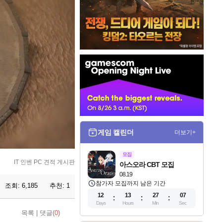
인
벤
배
너
게임 캘린더
더보기+
모집
IT 인벤 PC 견적 게시판
아스오라 CBT 모집
08.19
참가자 모집까지 남은 기간
조회:
6,185
추천:
1
12
13
27
05
Days
Hours
Min
Sec
목록
|
댓글(
0
)