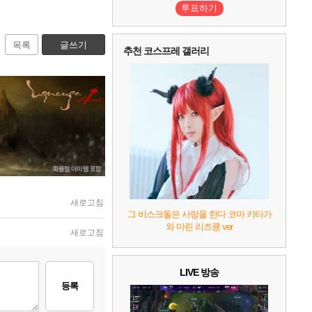
투표하기
목록
글쓰기
추천 코스프레 갤러리
새로고침
그 비스크돌은 사랑을 한다 코마 키타가
와 마린 리즈큥 ver
새로고침
LIVE 방송
등록