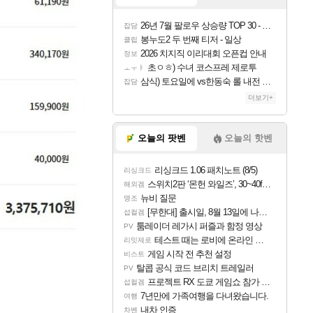
26년 7월 팔로우 상승량 TOP 30 - 월간 치지직
잡담
봉누도2 두 번째 티저 - 일상
클립
2026 치지직 이리대회 오픈컵 안내
정보
초ㅇㅎ) 수녀 코스프레 제로투
ㅗㅜㅑ
삼식) 토요일에 vs한동숙 롤 내전 예정
잡담
더보기+
오늘의 팟벤
오늘의 핫벤
리싱크드 1.06 패치노트 (8/5)
리싱크드
스위치2판 ‘몬헌 와일즈’, 30~40fps 목표 추정
해외겜
뉴비 질문
명조
[무한대] 출시일, 8월 13일에 나오나
섭컬겜
툼레이더 레가시 퍼즐과 함정 영상
PV
테스트 때는 로비에 온라인 기능이 있는데
리밋제로
게임 시작 전 추천 설정
비스트
탈콥 공식 코드 브리치 트레일러
PV
프로젝트 RX 도쿄 게임쇼 참가 결정
섭컬겜
7년만에 가족여행을 다녀왔습니다.
여행
내차 인증
차벤