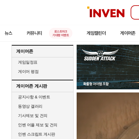
인
벤
로스트아크
뉴스
커뮤니티
게임캘린더
게이머존
기대평 이벤트
게이머존
게임일정표
게이머 평점
게이머존 게시판
공지사항 & 이벤트
동영상 갤러리
기사제보 및 건의
인벤 어플 제보 및 건의
인벤 스크립트 게시판