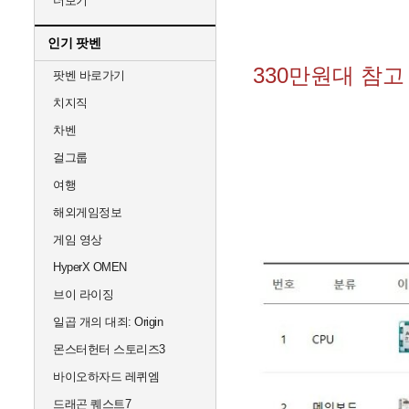
더보기
인기 팟벤
330만원대 참고
팟벤 바로가기
치지직
차벤
걸그룹
여행
해외게임정보
게임 영상
HyperX OMEN
브이 라이징
일곱 개의 대죄: Origin
몬스터헌터 스토리즈3
바이오하자드 레퀴엠
드래곤 퀘스트7