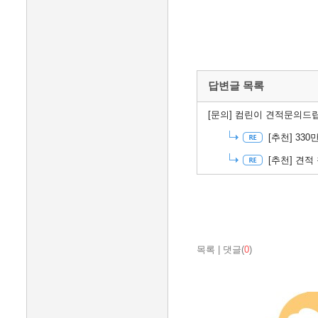
답변글 목록
[문의]
컴린이 견적문의
[추천]
330
[추천]
견적 
목록
|
댓글(
0
)