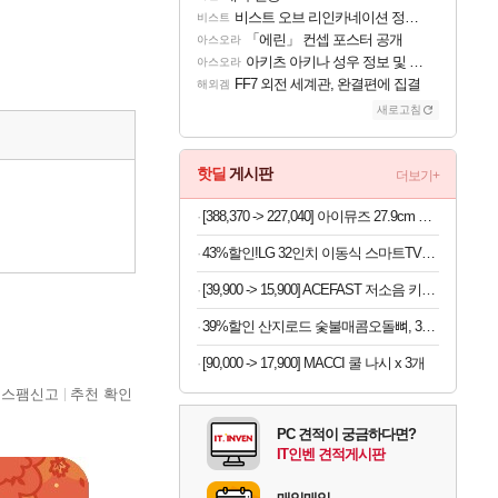
비스트 오브 리인카네이션 정보/공략글 모음
비스트
「에린」 컨셉 포스터 공개
아스오라
아키츠 아키나 성우 정보 및 주요 필모
아스오라
FF7 외전 세계관, 완결편에 집결
해외겜
새로고침
핫딜
게시판
더보기+
[388,370 -> 227,040] 아이뮤즈 27.9cm K11 태블릿
43%할인!LG 32인치 이동식 스마트TV모니터 스탠드 세트 삼탠바이미 스탠바이미
[39,900 -> 15,900] ACEFAST 저소음 키보드 텐키리스 87키
39%할인 산지로드 숯불매콤오돌뼈, 300g, 4팩
[90,000 -> 17,900] MACCI 쿨 나시 x 3개
스팸신고
추천 확인
PC 견적이 궁금하다면?
IT인벤 견적게시판