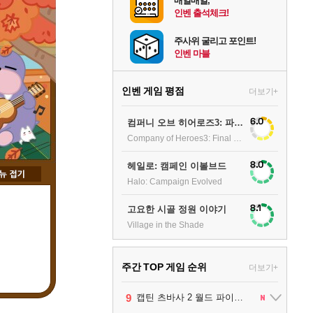
매일매일,
인벤 출석체크!
주사위 굴리고 포인트!
인벤 마블
인벤 게임 평점
더보기+
6.0
컴퍼니 오브 히어로즈3: 파이널 스탠드
Company of Heroes3: Final stand
8.0
헤일로: 캠페인 이볼브드
Halo: Campaign Evolved
8.1
고요한 시골 정원 이야기
Village in the Shade
주간 TOP 게임 순위
더보기+
10
1
2
3
4
5
6
7
8
9
팰월드
프로야구스피리츠2026
드래곤소드 : 어웨이크닝
블라인드 삼국
리듬 천국 미라클 스타즈
헤일로: 캠페인 이볼브드
캡틴 츠바사 2 월드 파이터즈
어쌔신 크리드: 블랙 플래그 리싱크드
그랑블루 판타지 리링크 - 엔드리스 라그나로크
레고 배트맨: 레거시 오브 더 다크 나이트
1
2
2
1
1
2
2