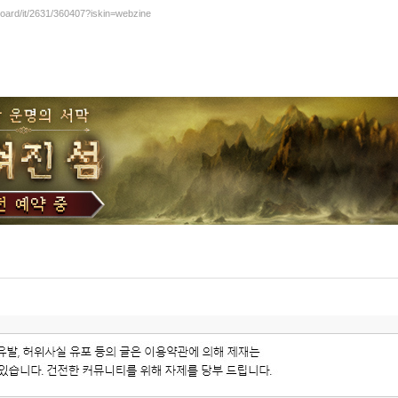
board/it/2631/360407?iskin=webzine