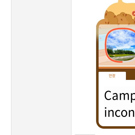
인장
Campi
incon