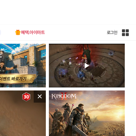
혜택.아이마트
로그인
인
벤
전
체
사
이
트
맵
×