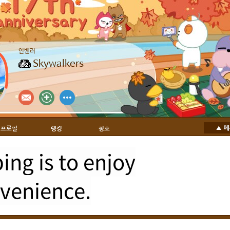
인벤러
Skywalkers
프로필
랭킹
칭호
ng is to enjoy
venience.