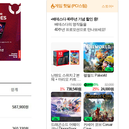
게임 핫딜 (PC/스팀)
스토어+
마블 투혼 파이팅 소울즈 예약 판매 중!
마블 히어로 총 출동&화려한 격투!
네이버 포인트 혜택까지!
인벤게임즈 8월 특별 할인!
드래곤소드: 어웨이크닝 입점!
문명 7 특별 할인!
귀무자: 검의 길 예약 판매 중!
비스트 오브 리인카네이션 정식 출시!
커세어 코브 출시 기념 할인!
더 렐릭 퍼스트 가디언 정식 출시
베데스다 40주년 기념 할인 중!
캡콤 프렌차이즈 할인 진행 중!
캡콤 일부 상품 상시 할인
스타워즈 은하계 레이서
로블록스 기프트 카드 공식 입점
인기 퍼블리셔 모음!
스팀으로 만나는 드래곤소드!
조선&고려 DLC 출시 예정
10% 할인과
게임프릭 신작 IP
해적'섬'을 발전시키자!
설화x하드코어 액션!
베데스다의 명작들을
몬헌, 바하 등 인기 IP를
몬헌 와일즈 & 드래곤즈 도그마2
인벤게임즈에서 10% 추가 적립
Robux를 가장 안전하고
최대 90% 할인가를 만나보세요!
네이버혜택과 함께 만나보세요!
50%할인&추가 적립까지!
이니&베니 혜택까지!
네이버 혜택가와 함께 예약하세요!
할인&네이버혜택으로 만나보세요!
네이버페이 혜택과 만나보세요!
40주년 프로모션으로 만나보세요!
할인가에 만나보세요!
일부 에디션 상시 할인!
혜택으로 예약 판매 중
편안하게 충전하세요
닌텐도 스위치 2 본
팰월드 Palworld
체 + 마리오 카트 월
드
746,000
5%
32,000
1%
738,540원
25%
24,000원
드래곤소드 어웨이
커세어 코브 Corsair
크닝 DragonSword A
Cove