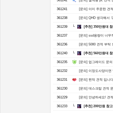
361242
[문의]
설계용 pc 견적
361241
[문의]
이미 주문한 견적인
361238
[문의]
QHD 생각해서 
361239
[추천]
350만원대 
361237
[문의]
ssd용량이 너무
361236
[문의]
5080 견적 부탁
361240
[추천]
560만원대 
361235
[문의]
업그레이드 문의
361232
[문의]
이정도사양이면 
361231
[문의]
찐막 견적 입니다.
361230
[문의]
데스크탑 견적 문
361229
[문의]
안녕하세요! 견적
361233
[추천]
200만원 참