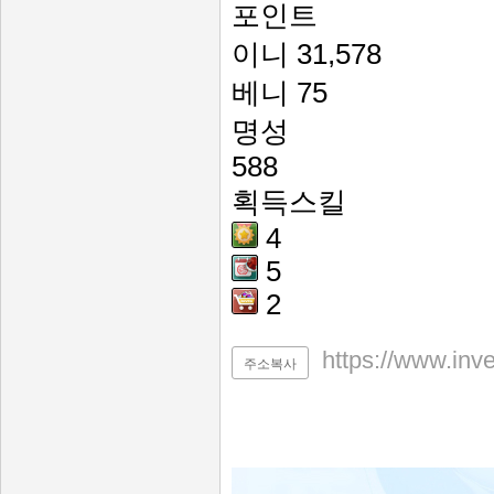
포인트
이니
31,578
베니
75
명성
588
획득스킬
4
5
2
https://www.inv
주소복사