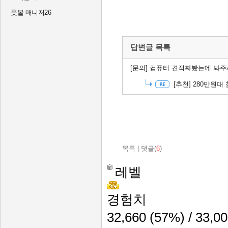
풋볼 매니저26
답변글 목록
[문의]
컴퓨터 견적짜봤는데 봐주세
[추천]
280만원대 
목록
|
댓글(
6
)
레벨
경험치
32,660
(57%)
/ 33,0