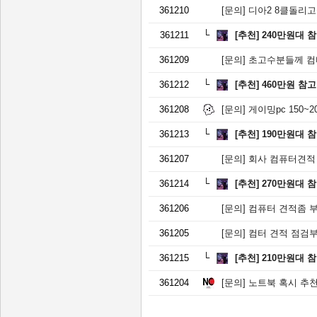
361210
[문의]
디아2 8클돌리
361211
[추천]
240만원대 
361209
[문의]
초고수분들께 컴터
361212
[추천]
460만원 참
361208
[문의]
게이밍pc 150~20
361213
[추천]
190만원대 
361207
[문의]
회사 컴퓨터견적 
361214
[추천]
270만원대 
361206
[문의]
컴퓨터 견적좀 
361205
[문의]
컴터 견적 점검
361215
[추천]
210만원대 
361204
[문의]
노트북 혹시 추천