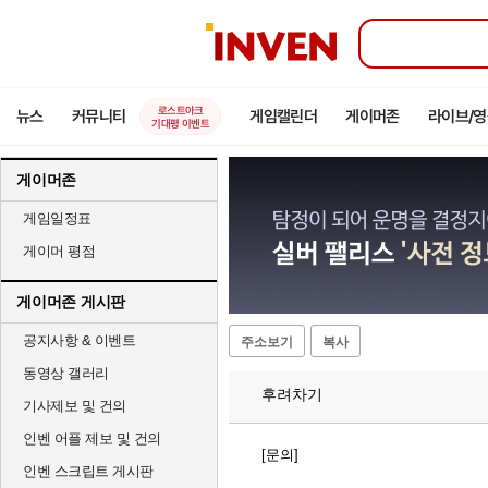
인
벤
로스트아크
뉴스
커뮤니티
게임캘린더
게이머존
라이브/
기대평 이벤트
게이머존
게임일정표
게이머 평점
게이머존 게시판
공지사항 & 이벤트
주소보기
복사
동영상 갤러리
후려차기
기사제보 및 건의
인벤 어플 제보 및 건의
[문의]
인벤 스크립트 게시판