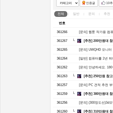
인증글
10
전체
일반
문의
추천
번호
361266
[문의]
웹툰 작가용 컴
361267
[추천]
200만원대 
361265
[문의]
UWQHD 모니터
361264
[일반]
컴퓨터를 2년 뒤에
361262
[문의]
안녕하세요. 180
361263
[추천]
250만원 참
361257
[문의]
PC 견적 추천 
361259
[추천]
380만원대 
361256
[문의]
(300정도선)3d모델링이
361260
[추천]
310만원대 