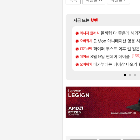
지금 뜨는
핫벤
[11]
[1]
매출 점유율 7%…글로벌 4위로 부상
아스오라 성우 정보 및 출연
똘끼형 다 좋은데 해외작업장 도와
아스오라
리니지 클래식
[85]
메인보드값 오르나
나왔다고 진짜 화내는 사람도 있네
아키츠 아키나 성우 정보 및
D.Mon 애니메이션 영웅 
아스오라
오버워치
[56]
 큰 이유는 경매장 불안정때문일듯
치노트 (8/5)
모든 성소 위치 공략 (40개)
하이퍼 부스트 이후 길 잃은
비스트
검은사막
[130]
[155
7년 생산분 완판?
서 연락왔음
스누피냥님
8월 9일 썬데이 메이플
명조
메이플
[13]
우 정보 및 주요 필모
후면
프롤로그 테스트를 마치고.. (
메가부대는 더이상 나오기 
리밋제로
오버워치