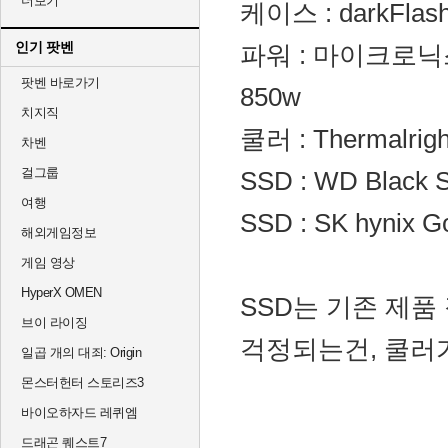
더보기
케이스 : darkFla
인기 팟벤
파워 : 마이크로닉스 C
팟벤 바로가기
850w
치지직
쿨러 : Thermalrigh
차벤
걸그룹
SSD : WD Black 
여행
SSD : SK hynix G
해외게임정보
게임 영상
HyperX OMEN
SSD는 기존 제품
브이 라이징
걱정되는건, 쿨러
일곱 개의 대죄: Origin
몬스터헌터 스토리즈3
바이오하자드 레퀴엠
드래곤 퀘스트7