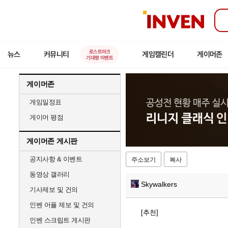
인
벤
로스트아크
뉴스
커뮤니티
게임캘린더
게이머존
기대평 이벤트
게이머존
게임일정표
게이머 평점
게이머존 게시판
공지사항 & 이벤트
주소보기
복사
동영상 갤러리
Skywalkers
기사제보 및 건의
인벤 어플 제보 및 건의
[추천]
인벤 스크립트 게시판