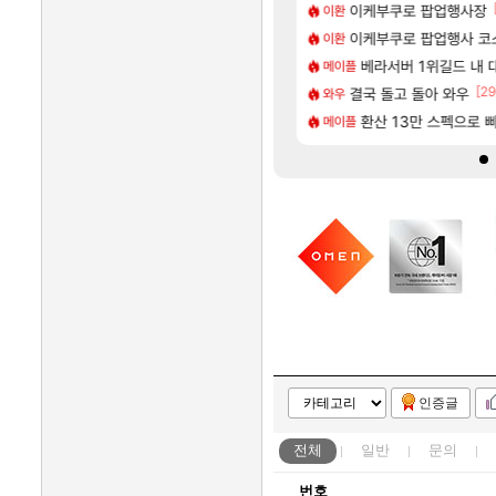
[173]
[
욕장
아반테 2.0 자연흡기?
이케부쿠로 팝업행사장
차벤
이환
[58]
 넷플릭스에서 예고편 공개 예정
게 까네
이케부쿠로 팝업행사 코
모든 요리/작물 책 획득 위치
비스트
이환
[29]
 이유
 업그레이드 아이템 획득 위치 공략 (89개)
무한대 아난타 유출과 
베라서버 1위길드 내 
섭컬겜
메이플
[138]
[29
가가 짜치는게 이거임 ㅋㅋ
 하루 성우 정보 및 주요 필모
라스트 에포크 시즌5 - 
결국 돌고 돌아 와우
PV
와우
[19]
골렘 위치 공략 (30개) - 방랑 결투가
글로벌서버 해외 유저 반응
‘GTA 6’ 예판 흥행…
환산 13만 스펙으로 삐져서 
해외겜
메이플
인증글
전체
일반
문의
번호