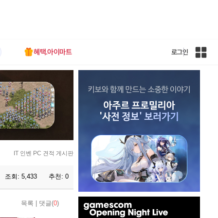
혜택.아이마트
로그인
인
벤
전
체
사
이
트
맵
IT 인벤 PC 견적 게시판
조회:
5,433
추천:
0
인
목록
|
댓글(
0
)
벤
배