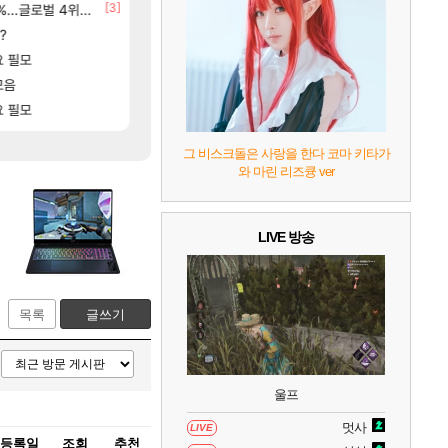
7
리듬 천국 미라클 스타즈
2
[7]
[3]
[173]
~없데이트수준?
글로벌 4위로 부상
선녀바위해수욕장
분내학개론
여행
메이플
[58]
?
8월 28일 넷플릭스에서 예고편 공개 예정
ㅇㅂ ) 재밌게 까네
GTA6
메이플
[29]
요 필모
t1 3세트 진 이유
모든 바우에라 업그레이드 아이템 획득 위치 공략 
비스트
LoL
8
헤일로: 캠페인 이볼브드
2
[145]
[13
들 ㅋㅋㅋ
모음
애초에 홀딩저가가 짜치는게 이거임 ㅋㅋ
카가미하라 하루 성우 정보 및 주요 필모
아스오라
로아
[19]
요 필모
모든 엘리트 골렘 위치 공략 (30개) - 방랑
아이온2 글로벌서버 해외 유저 반응
비스트
아이온2
9
캡틴 츠바사 2 월드 파이터즈
그 비스크돌은 사랑을 한다 코마 키타가
와 마린 리즈큥 ver
10
레고 배트맨: 레거시 오브 더 다크 나이트
LIVE 방송
목록
글쓰기
울프
멋사
LIVE
등록일
조회
추천