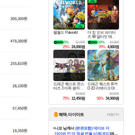
최대 90% 할인가를 만나보세요!
네이버혜택과 함께 만나보세요!
50%할인&추가 적립까지!
이니&베니 혜택까지!
네이버 혜택가와 함께 예약하세요!
할인&네이버혜택으로 만나보세요!
네이버페이 혜택과 만나보세요!
40주년 프로모션으로 만나보세요!
할인가에 만나보세요!
일부 에디션 상시 할인!
혜택으로 예약 판매 중
편안하게 충전하세요
팰월드 Palworld
더 킹 오브 파이터
즈 98 얼티밋 매치
파이널 에디션 THE
5%
32,000
10%
16,000
KING OF FIGHTER
25%
24,000원
70%
4,800원
S 98 ULTIMATE MA
TCH FINAL EDITIO
N
드래곤 퀘스트 몬스
드래곤 퀘스트 III H
터즈 3 마족 왕자와
D 2D 리메이크 Drag
엘프의 여행 Dragon
on Quest III HD 2D R
49,800
69,800
Quest Monsters The
emake
75%
12,450원
50%
34,900원
Dark Prince
혜택.아이마트
더보기+
니코
님께서
(본편포함) 데이브 더
다이버 인 더 정글 번들 (스팀코드)
에