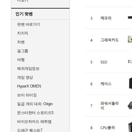
더보기
인기 팟벤
팟벤 바로가기
치지직
차벤
걸그룹
여행
해외게임정보
게임 영상
HyperX OMEN
브이 라이징
일곱 개의 대죄: Origin
몬스터헌터 스토리즈3
바이오하자드 레퀴엠
드래곤 퀘스트7