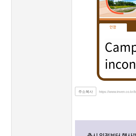
인장
Campi
incon
주소복사
https://www.inven.co.kr/