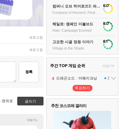
6.0
컴퍼니 오브 히어로즈3: 파이널 스탠드
Company of Heroes3: Final stand
8.0
헤일로: 캠페인 이볼브드
Halo: Campaign Evolved
새로고침
8.1
고요한 시골 정원 이야기
Village in the Shade
새로고침
주간 TOP 게임 순위
더보기+
등록
1
2
3
4
팰월드
프로야구스피리츠2026
드래곤소드 : 어웨이크닝
어쌔신 크리드: 블랙 플래그 리싱크드
1
2
2
투표하기
5
블라인드 삼국
1
맨위로
글쓰기
추천 코스프레 갤러리
6
그랑블루 판타지 리링크 - 엔드리스 라그나로크
1
더보기+