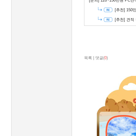
[문의]
120~150만원 PC견
[추천]
150
[추천]
견적 
목록
|
댓글(
0
)