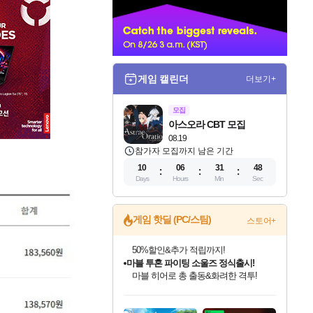
너
게임 캘린더
더보기+
모집
아스오라 CBT 모집
08.19
참가자 모집까지 남은 기간
10
06
31
47
Days
Hours
Min
Sec
게임 핫딜 (PC/스팀)
스토어+
마블 투혼 파이팅 소울즈 정식출시!
마블 히어로 총 출동&화려한 격투!
네이버 포인트 혜택까지!
인벤게임즈 8월 특별 할인!
드래곤소드: 어웨이크닝 입점!
문명 7 특별 할인!
귀무자: 검의 길 예약 판매 중!
비스트 오브 리인카네이션 정식 출시!
커세어 코브 출시 기념 할인!
더 렐릭 퍼스트 가디언 정식 출시
베데스다 40주년 기념 할인 중!
캡콤 프렌차이즈 할인 진행 중!
캡콤 일부 상품 상시 할인
스타워즈 은하계 레이서
로블록스 기프트 카드 공식 입점
인기 퍼블리셔 모음!
스팀으로 만나는 드래곤소드!
조선&고려 DLC 출시 예정
10% 할인과
게임프릭 신작 IP
해적'섬'을 발전시키자!
설화x하드코어 액션!
베데스다의 명작들을
몬헌, 바하 등 인기 IP를
몬헌 와일즈 & 드래곤즈 도그마2
인벤게임즈에서 10% 추가 적립
Robux를 가장 안전하고