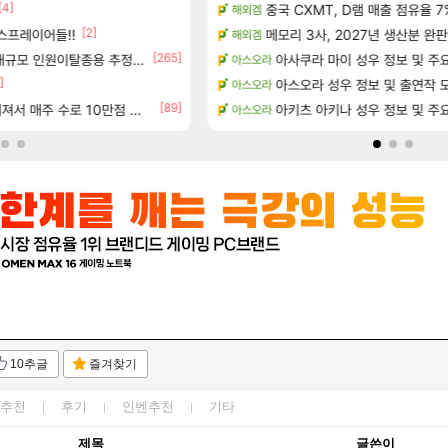
1]
[4]
15기래더 패치노트 별거 없네요
중국 CXMT, D램 매출 점유율 7%…
해외겜
디아2
[2]
[17]
스프레이어들!!
 공략 (36개) - 미식가 도전과제
메모리 3사, 2027년 생산분 완판
오만9층 주긴주는군요?
해외겜
리니지M
[265]
[14]
앞으로의 예상 (루머)
대규모 인원이탈종용 추정사건
오늘 티한전 요약뜸
아사쿠라 마이 성우 정보 및 주
아스오라
LoL
]
서리화신의 분노 티저
태극기 또 거꾸로 해놨네 미친것
아스오라 성우 정보 및 출연작 
아스오라
메이플
[89]
[23]
테이크투 “내부 예상 크게 넘어”
매주 수로 10만점 치고있으면 ㅋㅋ
아키츠 아키나 성우 정보 및 주
와 와 와 이게 나에게도?
아스오라
리니지M
10추글
즐겨찾기
추천
후기
인벤추천
기타
제목
글쓴이