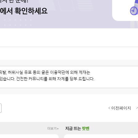
이전페이지
지금 뜨는
팟벤
더보기+