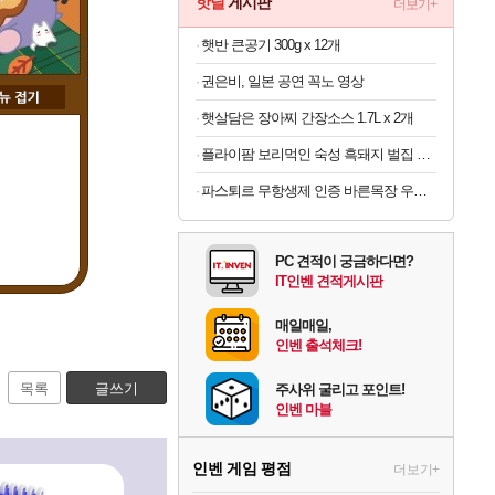
핫딜
게시판
더보기+
햇반 큰공기 300g x 12개
권은비, 일본 공연 꼭노 영상
햇살담은 장아찌 간장소스 1.7L x 2개
플라이팜 보리먹인 숙성 흑돼지 벌집 두툼 삼겹살 HACCP 2kg
파스퇴르 무항생제 인증 바른목장 우유 125ml x 24개
PC 견적이 궁금하다면?
IT인벤 견적게시판
매일매일,
인벤 출석체크!
목록
글쓰기
주사위 굴리고 포인트!
인벤 마블
인벤 게임 평점
더보기+