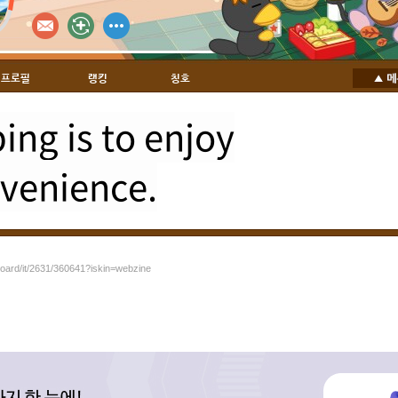
프로필
랭킹
칭호
ng is to enjoy
venience.
board/it/2631/360641?iskin=webzine