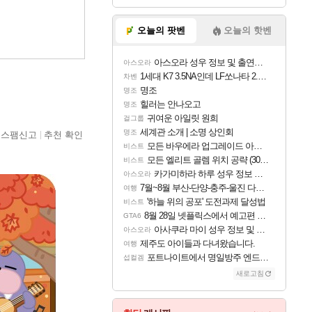
오늘의 팟벤
오늘의 핫벤
아스오라 성우 정보 및 출연작 모음
아스오라
1세대 K7 3.5NA인데 LF쏘나타 2.0NA 기변하면 유류비 절약이 얼마나 될까요..?
차벤
명조
명조
힐러는 안나오고
명조
귀여운 아일릿 원희
걸그룹
세계관 소개 | 소명 상인회
명조
스팸신고
추천 확인
모든 바우에라 업그레이드 아이템 획득 위치 공략 (89개)
비스트
모든 엘리트 골렘 위치 공략 (30개) - 방랑 결투가
비스트
카가미하라 하루 성우 정보 및 주요 필모
아스오라
7월~8월 부산-단양-충주-울진 다녀왔어요~
여행
'하늘 위의 공포' 도전과제 달성법
비스트
8월 28일 넷플릭스에서 예고편 공개 예정
GTA6
아사쿠라 마이 성우 정보 및 주요 필모
아스오라
제주도 아이들과 다녀왔습니다.
여행
포트나이트에서 명일방주 엔드필드 [펠리카] 판매 예정
섭컬겜
새로고침