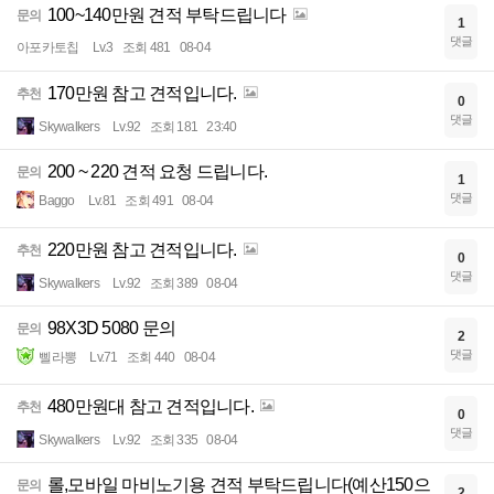
100~140만원 견적 부탁드립니다
문의
1
댓글
아포카토칩
Lv.3
조회 481
08-04
170만원 참고 견적입니다.
추천
0
댓글
Skywalkers
Lv.92
조회 181
23:40
200 ~ 220 견적 요청 드립니다.
문의
1
댓글
Baggo
Lv.81
조회 491
08-04
220만원 참고 견적입니다.
추천
0
댓글
Skywalkers
Lv.92
조회 389
08-04
98X3D 5080 문의
문의
2
댓글
삘라뽕
Lv.71
조회 440
08-04
480만원대 참고 견적입니다.
추천
0
댓글
Skywalkers
Lv.92
조회 335
08-04
롤,모바일 마비노기용 견적 부탁드립니다(예산150으
문의
2