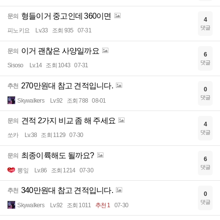
형들이거 중고인데 360이면
문의
4
댓글
피노키요
Lv.33
조회 935
07-31
이거 괜찮은 사양일까요
문의
6
댓글
Sisoso
Lv.14
조회 1043
07-31
270만원대 참고 견적입니다.
추천
0
댓글
Skywalkers
Lv.92
조회 788
08-01
견적 2가지 비교 좀 해 주세요
문의
4
댓글
쏘카
Lv.38
조회 1129
07-30
최종이륙해도 될까요?
문의
6
댓글
뽕잎
Lv.86
조회 1214
07-30
340만원대 참고 견적입니다.
추천
0
댓글
Skywalkers
Lv.92
조회 1011
추천 1
07-30