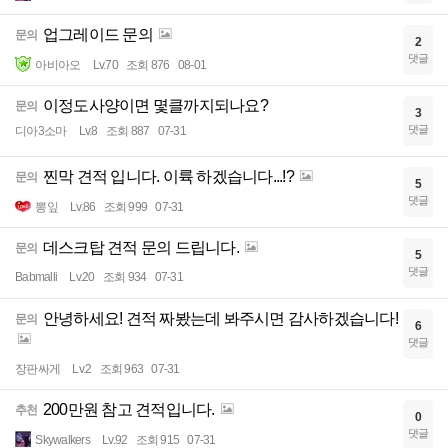
업그레이드 문의
문의
2
댓글
아비아오
Lv.70
조회 876
08-01
이정도사양이면 몇클까지되나요?
문의
3
댓글
디아3소마
Lv.8
조회 887
07-31
찐막 견적 입니다. 이륙 하겠습니다...!?
문의
5
댓글
뽕잎
Lv.86
조회 999
07-31
데스크탑 견적 문의 드립니다.
문의
5
댓글
Babmalli
Lv.20
조회 934
07-31
안녕하세요! 견적 짜봤는데 봐주시면 감사하겠습니다!
문의
6
댓글
장판싸게
Lv.2
조회 963
07-31
200만원 참고 견적입니다.
추천
0
댓글
Skywalkers
Lv.92
조회 915
07-31