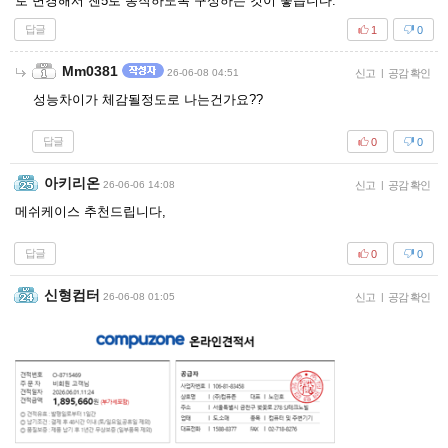
로 변경해서 젠5로 동작하도록 구성하는 것이 좋습니다.
답글
1
0
Mm0381
26-06-08 04:51
신고
|
공감 확인
성능차이가 체감될정도로 나는건가요??
답글
0
0
아키리온
26-06-06 14:08
신고
|
공감 확인
메쉬케이스 추천드립니다,
답글
0
0
신형컴터
26-06-08 01:05
신고
|
공감 확인