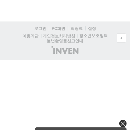
로그인
PC화면
퀵링크
설정
청소년보호정책
이용약관
개인정보처리방침
▲
불법촬영물신고안내
(주)
인
벤