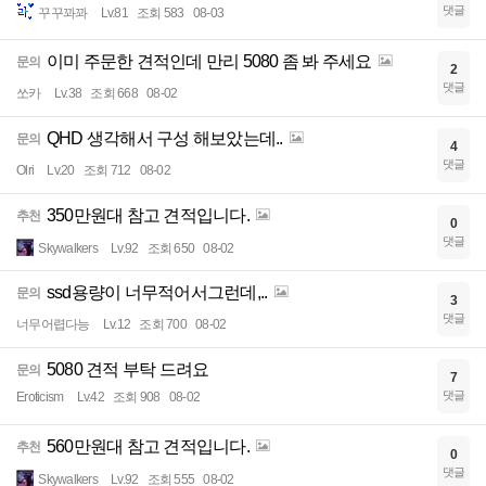
댓글
꾸꾸꽈꽈
Lv.81
조회 583
08-03
이미 주문한 견적인데 만리 5080 좀 봐 주세요
문의
2
댓글
쏘카
Lv.38
조회 668
08-02
QHD 생각해서 구성 해보았는데..
문의
4
댓글
Olri
Lv.20
조회 712
08-02
350만원대 참고 견적입니다.
추천
0
댓글
Skywalkers
Lv.92
조회 650
08-02
ssd용량이 너무적어서그런데,..
문의
3
댓글
너무어렵다능
Lv.12
조회 700
08-02
5080 견적 부탁 드려요
문의
7
댓글
Eroticism
Lv.42
조회 908
08-02
560만원대 참고 견적입니다.
추천
0
댓글
Skywalkers
Lv.92
조회 555
08-02