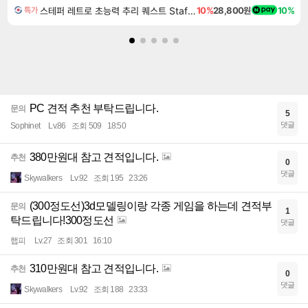
스테퍼 레트로 초능력 추리 퀘스트 Staffer Retro A Supernatural Mystery Quest
10%
28,800원
10%
특가
PC 견적 추천 부탁드립니다.
문의
5
댓글
Sophinet
Lv.86
조회 509
18:50
380만원대 참고 견적입니다.
추천
0
댓글
Skywalkers
Lv.92
조회 195
23:26
(300정도선)3d모델링이랑 각종 게임을 하는데 견적부
문의
1
탁드립니다!300정도선
댓글
햅피
Lv.27
조회 301
16:10
310만원대 참고 견적입니다.
추천
0
댓글
Skywalkers
Lv.92
조회 188
23:33