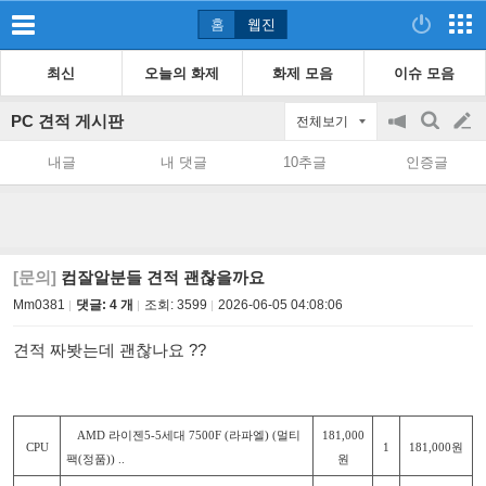
홈
웹진
최신
오늘의 화제
화제 모음
이슈 모음
PC 견적 게시판
전체보기
공
검
글
지
색
내글
내 댓글
10추글
인증글
on/off
쓰
기
[문의]
컴잘알분들 견적 괜찮을까요
Mm0381
댓글: 4 개
조회:
3599
2026-06-05 04:08:06
견적 짜봣는데 괜찮나요 ??
AMD 라이젠5-5세대 7500F (라파엘) (멀티
181,000
CPU
1
181,000원
팩(정품)) ..
원