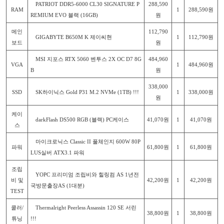
PATRIOT DDR5-6000 CL30 SIGNATURE P
288,590
RAM
1
288,590원
REMIUM EVO 블랙 (16GB)
원
메인
112,790
GIGABYTE B650M K 제이씨현
1
112,790원
보드
원
MSI 지포스 RTX 5060 벤투스 2X OC D7 8G
484,960
VGA
1
484,960원
B
원
338,000
SSD
SK하이닉스 Gold P31 M.2 NVMe (1TB) !!!
1
338,000원
원
케이
darkFlash DS500 RGB (블랙) PC케이스
41,070원
1
41,070원
스
마이크로닉스 Classic II 풀체인지 600W 80P
파워
61,800원
1
61,800원
LUS실버 ATX3.1 파워
조립
YOPC 프리미엄 조립비와 힐링컴 AS 1년전
비 및
42,200원
1
42,200원
국방문출장AS (1대분)
TEST
쿨러/
Thermalright Peerless Assassin 120 SE 서린
38,800원
1
38,800원
튜닝
!!!