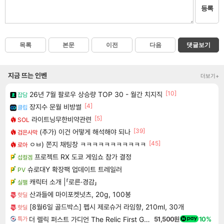
등록
목록
본문
이전
다음
댓글보기
지금 뜨는 인벤
더보기+
[10]
26년 7월 팔로우 상승량 TOP 30 - 월간 치지직
잡담
[4]
장지수 문월 비방썰
클립
[5]
라이트닝무한비약관련
SOL
[39]
(추가) 이건 어떻게 해석해야 되나
검은사막
[45]
ㅇㅂ) 쫀지 채팅창 ㅋㅋㅋㅋㅋㅋㅋㅋㅋㅋㅋ
로아
프로젝트 RX 도쿄 게임쇼 참가 결정
섭컬겜
슈로대Y 확장팩 업데이트 트레일러
PV
캐릭터 소개 |「로른·경감」
실팰
산과들에 마이포켓넛츠, 20g, 100봉
핫딜
[8월6일 골드박스] 펩시 제로슈거 라임향, 210ml, 30개
핫딜
더 렐릭 퍼스트 가디언 The Relic First Guardian
51,500원
10%
특가