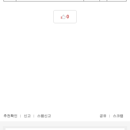
0
추천확인
신고
스팸신고
공유
스크랩