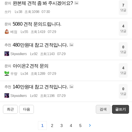
완본체 견적 좀 봐 주시겠어요?
문의
7
댓글
쏘카
Lv.38
조회 1098
07-30
5080 견적 문의드립니다.
문의
4
댓글
베점
Lv.55
조회 1419
07-29
480만원대 참고 견적입니다.
추천
0
댓글
Skywalkers
Lv.92
조회 1143
07-29
아이온2 견적 문의
문의
4
댓글
우량
Lv.34
조회 1289
07-29
140만원대 참고 견적입니다.
추천
0
댓글
Skywalkers
Lv.92
조회 1196
07-29
최근
다음
검색
글쓰기
1
2
3
4
5