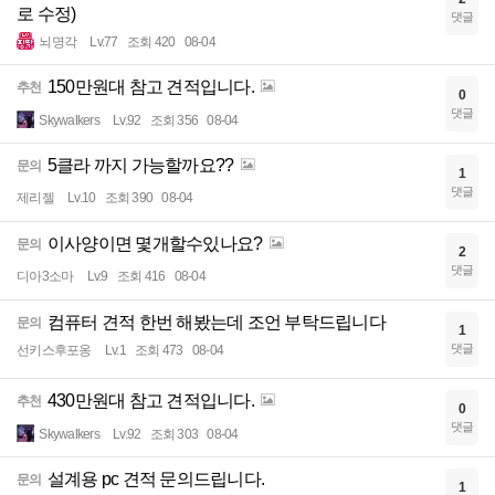
로 수정)
댓글
뇌명각
Lv.77
조회 420
08-04
150만원대 참고 견적입니다.
추천
0
댓글
Skywalkers
Lv.92
조회 356
08-04
5클라 까지 가능할까요??
문의
1
댓글
제리젤
Lv.10
조회 390
08-04
이사양이면 몇개할수있나요?
문의
2
댓글
디아3소마
Lv.9
조회 416
08-04
컴퓨터 견적 한번 해봤는데 조언 부탁드립니다
문의
1
댓글
선키스후포옹
Lv.1
조회 473
08-04
430만원대 참고 견적입니다.
추천
0
댓글
Skywalkers
Lv.92
조회 303
08-04
설계용 pc 견적 문의드립니다.
문의
1