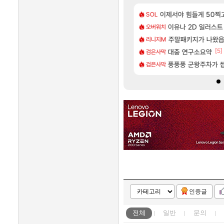
[55]
억 부자 아니였음??
키나 성우 정보 및 주요 필모
이제서야 힘들게 50찍고
모든 엘리트 골렘 위치 
비스트
SOL
[1]
[86]
남해 독일마을
펙으로 삐져서 매주 수로 10만점 치고있으면 ㅋㅋ
카가미하라 하루 성우
이유나 2D 일러스
아스오라
오버워치
[5]
스트를 마치고.. (feat. 리아)
결과.....
모든 요리/작물 책 획득 위치
주말패키지가 나왔읍
비스트
리니지M
[96]
[5]
 넷플릭스에서 예고편 공개 예정
뭐라는거야?
선녀바위해수욕장
대충 연구소요약
여행
검은사막
[81]
 업그레이드 아이템 획득 위치 공략 (89개)
 길드내에서 쿠데타 일어났네
라스트 에포크 시즌5 - 
풍풍풍 군왕주차가 씹
PV
검은사막
인증글
전체
일반
문의