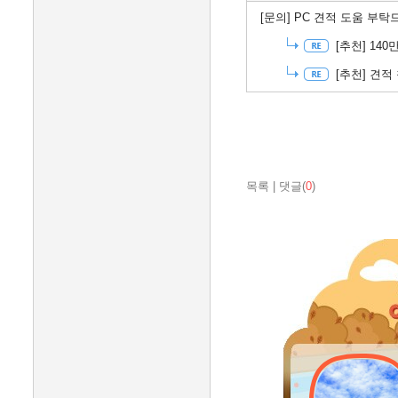
[문의]
PC 견적 도움 부
[추천]
140
[추천]
견적 
목록
|
댓글(
0
)