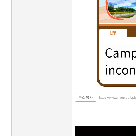
인장
Campi
incon
주소복사
https://www.inven.co.kr/