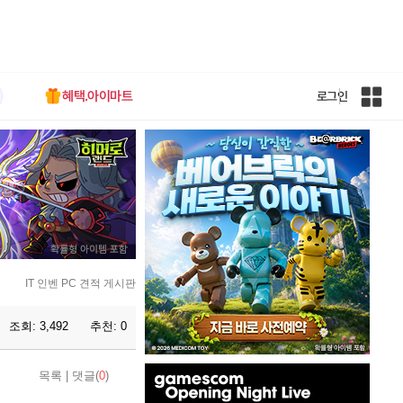
혜택.아이마트
로그인
인
벤
전
체
사
이
트
맵
IT 인벤 PC 견적 게시판
조회:
3,492
추천:
0
인
목록
|
댓글(
0
)
벤
배