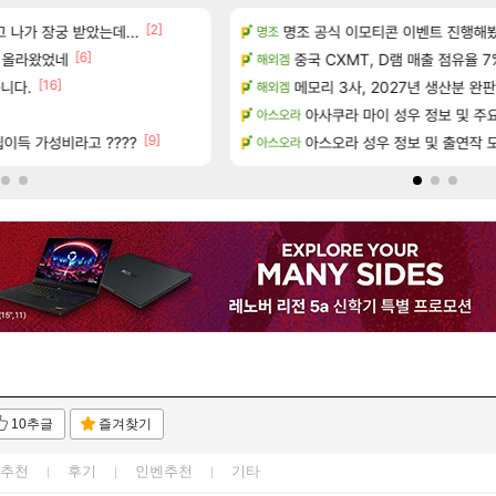
[2]
 나가 장궁 받았는데...
공략 (30개) - 방랑 결투가
명조 공식 이모티콘 이벤트 진행해봤습니다! 
베라서버 1위길드 내 대규모 인원이
명조
메이플
[6]
[49]
 정보 및 주요 필모
트 올라왔었네
중국 CXMT, D램 매출 점유율 7%…
ㅇㅂ)진짜 개웃기네 ㅋㅋ
해외겜
메이플
[16]
[120]
 공략 (36개) - 미식가 도전과제
니다.
메모리 3사, 2027년 생산분 완판
씨발 컬프프 클릭 미스낫네
해외겜
메이플
☆무료☆ 템세팅 사이트 개발자
아사쿠라 마이 성우 정보 및 주
아스오라
메이플
[9]
서리화신의 분노 티저
이득 가성비라고 ????
아스오라 성우 정보 및 출연작 
환카라를 유 에크 교환 쪼매 서운
아스오라
검은사막
10추글
즐겨찾기
추천
후기
인벤추천
기타