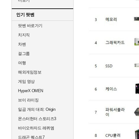
더보기
인기 팟벤
팟벤 바로가기
치지직
차벤
걸그룹
여행
해외게임정보
게임 영상
HyperX OMEN
브이 라이징
일곱 개의 대죄: Origin
몬스터헌터 스토리즈3
바이오하자드 레퀴엠
드래곤 퀘스트7