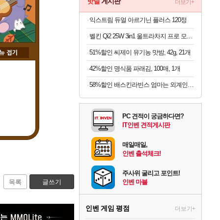
핫딜
게시판
더보기+
익스트림 듀얼 아르기닌 플러스 120정
벨킨 Qi2 25W 3in1 울트라차지 프로 모듈형 고속 무선 충전기 WIZ052kr 갤럭시S26 아이폰17 호환
51%할인 씨제이 유기농 맛밤, 42g, 21개
42%할인 명식품 파래김, 100매, 1개
58%할인 배스킨라빈스 엄마는 외계인 초코볼, 32g, 6개입, 2개
PC 견적이 궁금하다면?
IT인벤 견적게시판
매일매일,
인벤 출석체크!
주사위 굴리고 포인트!
목록
글쓰기
인벤 마블
인벤 게임 평점
더보기+