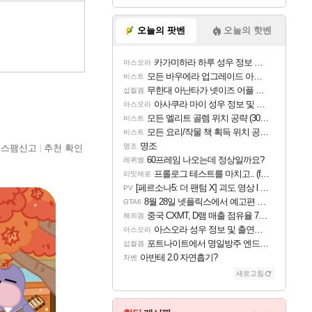
오늘의 팟벤
오늘의 핫벤
카가미하라 하루 성우 정보 및 주요 필모
아스오라
모든 바우에라 업그레이드 아이템 획득 위치 공략 (89개)
비스트
무한대 아난타가 넷이즈 어플 달력에 일정 등록
섭컬겜
아사쿠라 마이 성우 정보 및 주요 필모
아스오라
모든 엘리트 골렘 위치 공략 (30개) - 방랑 결투가
비스트
모든 요리/작물 책 획득 위치 공략 (36개) - 미식가 도전과제
비스트
명조
명조
스팸신고
추천 확인
60프레임 나오는데 정상일까요?
레퀴엠
프롤로그 테스트를 마치고.. (feat. 리아)
리밋제로
[페르소나5: 더 팬텀 X] 괴도 영상 l 타카마키 안·댄싱 스타
PV
8월 28일 넷플릭스에서 예고편 공개 예정
GTA6
중국 CXMT, D램 매출 점유율 7%…글로벌 4위로 부상
해외겜
아스오라 성우 정보 및 출연작 모음
아스오라
포트나이트에서 명일방주 엔드필드 [펠리카] 판매 예정
섭컬겜
아반테 2.0 자연흡기?
차벤
새로고침