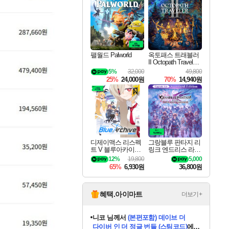
최대 90% 할인가를 만나보세요!
네이버혜택과 함께 만나보세요!
50%할인&추가 적립까지!
이니&베니 혜택까지!
네이버 혜택가와 함께 예약하세요!
할인&네이버혜택으로 만나보세요!
네이버페이 혜택과 만나보세요!
40주년 프로모션으로 만나보세요!
할인가에 만나보세요!
일부 에디션 상시 할인!
혜택으로 예약 판매 중
편안하게 충전하세요
팰월드 Palworld
옥토패스 트래블러
II Octopath Traveler I
I
5%
32,000
49,800
25%
24,000원
70%
14,940원
디제이맥스 리스펙
그랑블루 판타지 리
트 V 블루아카이브
링크 엔드리스 라그
팩 DJMAX RESPE
나로크 업그레이드
12%
19,800
5,000
CT V Blue Archive P
킷 Granblue Fantasy
65%
6,930원
36,800원
ack DLC
Relink Endless Ragn
arok Upgrade Kit DL
C
혜택.아이마트
더보기+
니코
님께서
(본편포함) 데이브 더
다이버 인 더 정글 번들 (스팀코드)
에