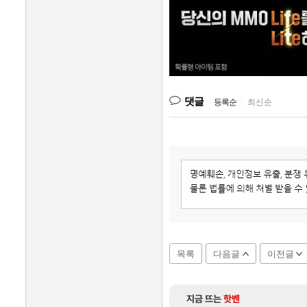
댓글
등록순
|
최신순
목록
다음글
이전글
지금 뜨는
핫벤