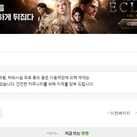
이전페이지
지금 뜨는
팟벤
더보기+