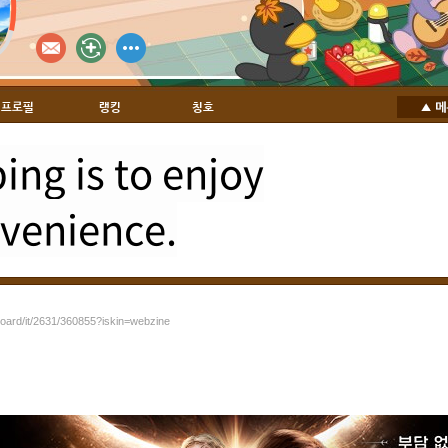
프로필
랭킹
칭호
ng is to enjoy
venience.
board/it/2631/360855?iskin=webzine