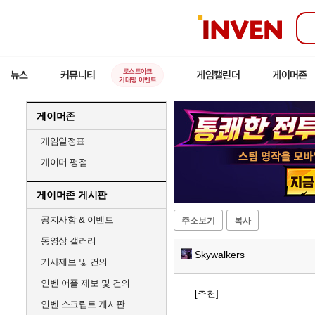
인
벤
로스트아크
뉴스
커뮤니티
게임캘린더
게이머존
기대평 이벤트
게이머존
게임일정표
게이머 평점
게이머존 게시판
공지사항 & 이벤트
주소보기
복사
동영상 갤러리
Skywalkers
기사제보 및 건의
인벤 어플 제보 및 건의
[추천]
인벤 스크립트 게시판