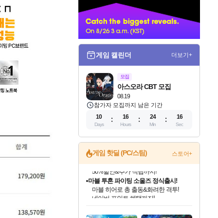
너
게임 캘린더
더보기+
모집
아스오라 CBT 모집
08.19
참가자 모집까지 남은 기간
10
16
24
14
Days
Hours
Min
Sec
게임 핫딜 (PC/스팀)
스토어+
마블 투혼 파이팅 소울즈 정식출시!
마블 히어로 총 출동&화려한 격투!
네이버 포인트 혜택까지!
인벤게임즈 8월 특별 할인!
드래곤소드: 어웨이크닝 입점!
문명 7 특별 할인!
귀무자: 검의 길 예약 판매 중!
비스트 오브 리인카네이션 정식 출시!
커세어 코브 출시 기념 할인!
더 렐릭 퍼스트 가디언 정식 출시
베데스다 40주년 기념 할인 중!
캡콤 프렌차이즈 할인 진행 중!
캡콤 일부 상품 상시 할인
스타워즈 은하계 레이서
로블록스 기프트 카드 공식 입점
인기 퍼블리셔 모음!
스팀으로 만나는 드래곤소드!
조선&고려 DLC 출시 예정
10% 할인과
게임프릭 신작 IP
해적'섬'을 발전시키자!
설화x하드코어 액션!
베데스다의 명작들을
몬헌, 바하 등 인기 IP를
몬헌 와일즈 & 드래곤즈 도그마2
인벤게임즈에서 10% 추가 적립
Robux를 가장 안전하고