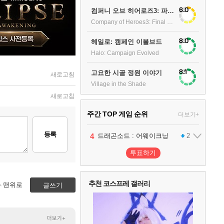
6.0
컴퍼니 오브 히어로즈3: 파이널 스탠드
Company of Heroes3: Final stand
8.0
헤일로: 캠페인 이볼브드
Halo: Campaign Evolved
8.1
고요한 시골 정원 이야기
새로고침
Village in the Shade
새로고침
주간 TOP 게임 순위
더보기+
등록
1
2
3
4
팰월드
프로야구스피리츠2026
드래곤소드 : 어웨이크닝
어쌔신 크리드: 블랙 플래그 리싱크드
1
2
2
투표하기
5
블라인드 삼국
1
추천 코스프레 갤러리
맨위로
글쓰기
6
그랑블루 판타지 리링크 - 엔드리스 라그나로크
1
더보기+