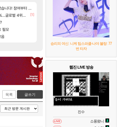
7
리듬 천국 미라클 스타즈
2
[254]
[55]
참여부터 추첨까지????
탈종용 추정사건
후닝 780억 부자 아니였음??
아키츠 아키나 성우 정보 및 주요 필모
아스오라
메이플
[1]
[1]
글로벌 4위로 부상
[여행_국내] 남해 독일마을
환산 13만 스펙으로 삐져서 매주 수로 10만점 치고있으면
여행
메이플
8
헤일로: 캠페인 이볼브드
2
[5]
?
프롤로그 테스트를 마치고.. (feat. 리아)
주말패키지 결과.....
리밋제로
리니지M
[187]
[96]
입니다
요 필모
8월 28일 넷플릭스에서 예고편 공개 예정
이거 진짜 뭐라는거야?
GTA6
메이플
9
캡틴 츠바사 2 월드 파이터즈
[17]
[81]
모음
함..
모든 바우에라 업그레이드 아이템 획득 위치 공략 
아이고... 길드내에서 쿠데타 일어났네
비스트
메이플
승리의 여신: 니케 팀스파클-나야 블랑: 77
번 타자
10
레고 배트맨: 레거시 오브 더 다크 나이트
웹진 LIVE 방송
목록
글쓰기
진수
소풍왔니
LIVE