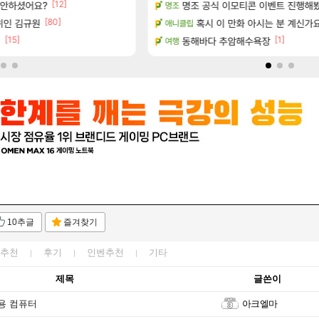
[12]
[47]
서 안하셨어요?
정보 및 주요 필모
명조 공식 이모티콘 이벤트 진행해봤습니다! 
ㅇㅂ)진짜 개웃기네 ㅋㅋ
명조
메이플
[80]
40개) - 귀환한 영혼 도전과제
위인 김규원
아니 뭔 샤타 안 나왔다고 진짜 
혹시 이 만화 아시는 분 계신가
애니클립
메이플
[15]
[1]
.. (feat. 리아)
면
동해바다 추암해수욕장
썬데이가 샤타가 아닌 큰 이유는 경매
여행
메이플
10추글
즐겨찾기
추천
후기
인벤추천
기타
제목
글쓴이
용 컴퓨터
아크엘마