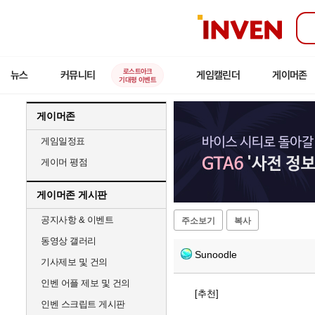
인
벤
로스트아크
뉴스
커뮤니티
게임캘린더
게이머존
기대평 이벤트
게이머존
게임일정표
게이머 평점
게이머존 게시판
공지사항 & 이벤트
주소보기
복사
동영상 갤러리
Sunoodle
기사제보 및 건의
인벤 어플 제보 및 건의
[추천]
인벤 스크립트 게시판