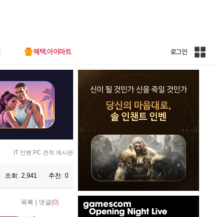
혜택.아이마트
로그인
인
벤
전
체
사
이
트
맵
IT 인벤 PC 견적 게시판
조회:
2,941
추천:
0
인
목록
|
댓글(
0
)
벤
배