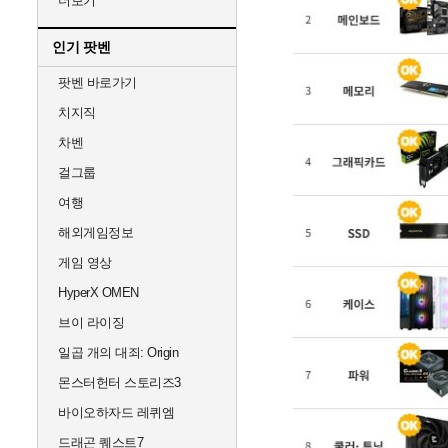
더보기
인기 팟벤
팟벤 바로가기
치지직
차벤
걸그룹
여행
해외게임정보
게임 영상
HyperX OMEN
브이 라이징
일곱 개의 대죄: Origin
몬스터헌터 스토리즈3
바이오하자드 레퀴엠
드래곤 퀘스트7