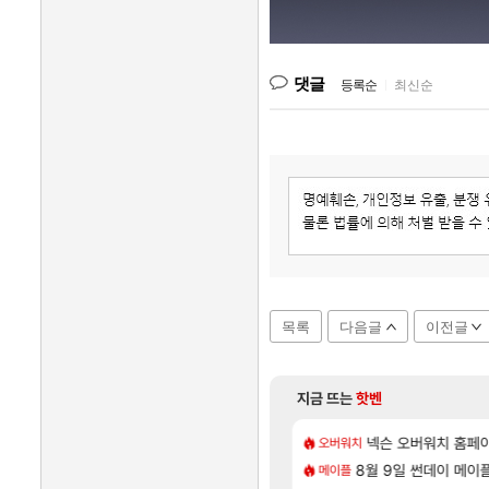
댓글
등록순
|
최신순
목록
다음글
이전글
지금 뜨는
핫벤
[12]
[1]
곳이 많은것 같습니다
 달성!
아사쿠라 마이 성우 
넥슨 오버워치 홈페이
아스오라
오버워치
[131]
[1]
 D램 매출 점유율 7%…글로벌 4위로 부상
 본사에서 연락왔음
8월 9일 썬데이 메이
아스오라 성우 정보 
아스오라
메이플