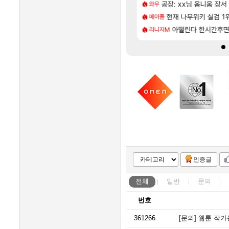
[5]
압박, 메인보드값 오르나
구소요약
공장: xx님 옴니움 장
아키츠 아키나 성우 
아스오라
와우
[55]
국. 사과보상줬는데
.06 패치노트 (8/5)
모든 성소 위치 공략 (
현재 나무위키 실검 1
비스트
메이플
[45]
 2027년 생산분 완판?
상 최고의 약코
프롤로그 테스트를 마치고
아떨린다 한시간후
리밋제로
리니지M
인증글
전체
일반
문의
번호
361266
[문의]
웹툰 작가