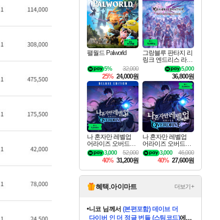
최대 90% 할인가를 만나보세요!
네이버혜택과 함께 만나보세요!
50%할인&추가 적립까지!
네이버 포인트 혜택까지!
네이버 혜택가와 함께 예약하세요!
할인&네이버혜택으로 만나보세요!
네이버페이 혜택과 만나보세요!
40주년 프로모션으로 만나보세요!
할인가에 만나보세요!
일부 에디션 상시 할인!
혜택으로 예약 판매 중
편안하게 충전하세요
팰월드 Palworld
그랑블루 판타지 리
링크 엔드리스 라그
나로크 업그레이드
5%
32,000
5,000
킷 Granblue Fantasy
25%
24,000원
36,800원
Relink Endless Ragn
arok Upgrade Kit DL
C
나 혼자만 레벨업
나 혼자만 레벨업
어라이즈 오버드라
어라이즈 오버드라
이브 디럭스 에디션
이브 Solo Leveling A
3,000
52,000
3,000
46,000
Solo Leveling Arise
rise
40%
31,200원
40%
27,600원
Overdrive Deluxe Edi
tion
혜택.아이마트
더보기+
니코
님께서
(본편포함) 데이브 더
다이버 인 더 정글 번들 (스팀코드)
에