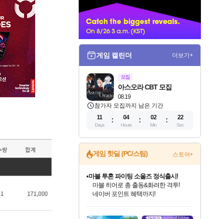
너
게임 캘린더
더보기+
모집
아스오라 CBT 모집
08.19
참가자 모집까지 남은 기간
11
04
02
20
Days
Hours
Min
Sec
게임 핫딜 (PC/스팀)
스토어+
귀무자: 검의 길 예약 판매 중!
10% 할인과
이니&베니 혜택까지!
인벤게임즈 8월 특별 할인!
드래곤소드: 어웨이크닝 입점!
문명 7 특별 할인!
마블 투혼 파이팅 소울즈 정식출시!
비스트 오브 리인카네이션 정식 출시!
커세어 코브 출시 기념 할인!
더 렐릭 퍼스트 가디언 정식 출시
베데스다 40주년 기념 할인 중!
캡콤 프렌차이즈 할인 진행 중!
캡콤 일부 상품 상시 할인
스타워즈 은하계 레이서
로블록스 기프트 카드 공식 입점
인기 퍼블리셔 모음!
스팀으로 만나는 드래곤소드!
조선&고려 DLC 출시 예정
마블 히어로 총 출동&화려한 격투!
게임프릭 신작 IP
해적'섬'을 발전시키자!
설화x하드코어 액션!
베데스다의 명작들을
몬헌, 바하 등 인기 IP를
몬헌 와일즈 & 드래곤즈 도그마2
인벤게임즈에서 10% 추가 적립
Robux를 가장 안전하고