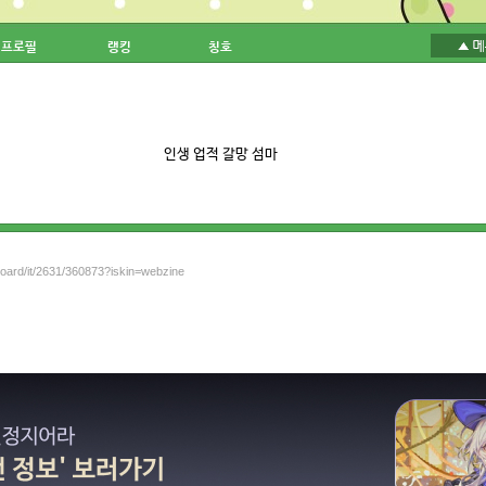
프로필
랭킹
칭호
인생 업적 갈망 섬마
board/it/2631/360873?iskin=webzine