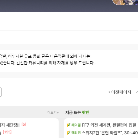
이전페이지
지금 뜨는
팟벤
더보기+
[5]
[15]
정보 및 주요 필모
지 새단장!!
FF7 외전 세계관, 완결편에 집결
주말패키지가 나왔읍니다.
해외겜
리니지M
[155]
[190]
플
및 출연작 모음
골드 파는 게 왜 쌀숭이임?
스위치2판 ‘몬헌 와일즈’, 30~40
해외겜
로아