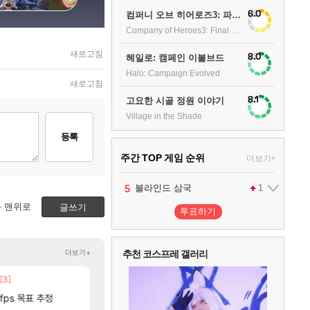
6.0
컴퍼니 오브 히어로즈3: 파이널 스탠드
Company of Heroes3: Final stand
새로고침
8.0
헤일로: 캠페인 이볼브드
Halo: Campaign Evolved
새로고침
8.1
고요한 시골 정원 이야기
Village in the Shade
등록
주간 TOP 게임 순위
더보기+
1
2
3
4
5
팰월드
프로야구스피리츠2026
드래곤소드 : 어웨이크닝
블라인드 삼국
어쌔신 크리드: 블랙 플래그 리싱크드
1
2
2
1
맨위로
글쓰기
투표하기
6
그랑블루 판타지 리링크 - 엔드리스 라그나로크
1
더보기+
추천 코스프레 갤러리
7
리듬 천국 미라클 스타즈
2
[3]
[12]
[1]
국내에도 이쁜곳이 많은것 같습니다
근뎀 300 달성!
여행
리니지M
[131]
fps 목표 추정
중국 CXMT, D램 매출 점유율 7%…글로벌 4위로
파리바게트 본사에서 연락왔음
해외겜
메이플