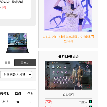
8
헤일로: 캠페인 이볼브드
2
[5]
참여부터 추첨까지????
AI발 원가 압박, 메인보드값 오르나
대충 연구소요약
해외겜
검은사막
[6]
[85]
[55]
화내는 사람도 있네
요
재학이형도 결국. 사과보상줬는데
리싱크드 1.06 패치노트 (8/5)
리싱크드
로아
[58]
[45]
장 불안정때문일듯
메모리 3사, 2027년 생산분 완판?
메이플 역사상 최고의 약코
해외겜
메이플
9
캡틴 츠바사 2 월드 파이터즈
10
레고 배트맨: 레거시 오브 더 다크 나이트
승리의 여신: 니케 팀스파클-나야 블랑: 77
번 타자
웹진 LIVE 방송
목록
글쓰기
등록일
조회
추천
인간젤리
18:16
283
0
따효니
LIVE