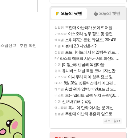
오늘의 팟벤
오늘의 핫벤
무한대 아난타가 넷이즈 어플 달력에 일정 등록
섭컬겜
아스오라 성우 정보 및 출연작 모음
아스오라
스위치2판 ‘몬헌 와일즈’, 30~40fps 목표 추정
해외겜
스팸신고
추천 확인
아반테 2.0 자연흡기?
차벤
포트나이트에서 명일방주 엔드필드 [펠리카] 판매 예정
섭컬겜
라스트 에포크 시즌5 - 서리화신의 분노 티저
PV
[여행_국내] 남해 독일마을
여행
유니버스 채널 특별 코너 | 자신만의 스타일
명조
아사쿠라 마이 성우 정보 및 주요 필모
아스오라
8월 28일 넷플릭스에서 예고편 공개 예정
GTA6
AI발 원가 압박, 메인보드값 오르나
해외겜
모든 엘리트 골렘 위치 공략 (30개) - 방랑 결투가
비스트
선녀바위해수욕장
여행
혹시 이 만화 아시는 분 계신가요
애니클립
무한대 아난타 유출과 앞으로의 예상 (루머)
섭컬겜
새로고침