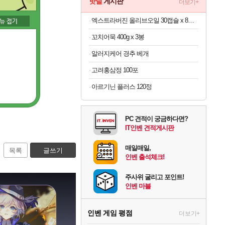
핫딜
게시판
더보기+
엑스트라버진 올리브오일 30캡슐 x 8박스
꼬치어묵 400g x 3봉
알러지케어 경추 베개
고려홍삼정 100포
아르기닌 플러스 120정
PC 견적이 궁금하다면?
IT인벤 견적게시판
매일매일,
목록
글쓰기
인벤 출석체크!
주사위 굴리고 포인트!
인벤 마블
인벤 게임 평점
더보기+