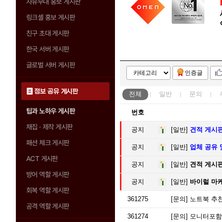
자유부대 홍보 게시판
링크셸 홍보 게시판
친구 초대 게시판
한국 서버 게시판
글로벌 서버 게시판
인증글
정보 공유 게시판
전체
일반
문의
팁과 노하우 게시판
번호
채집 · 제작 게시판
공지
[일반]
견적 게시
패션 체크 게시판
공지
[일반]
업체 공유 
ACT 게시판
공지
[일반]
견적 게시판
방어 역할 게시판
공지
[일반]
바이럴 마
회복 역할 게시판
361275
[문의]
노트북 추천
공격 역할 게시판
361274
[문의]
모니터포함 