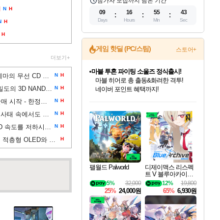
참가자 모집까지 남은 기간
]
N
H
09
16
55
42
Days
Hours
Min
Sec
N
H
H
게임 핫딜 (PC/스팀)
스토어+
더보기+
마블 투혼 파이팅 소울즈 정식출시!
코지마 히데오가 데스 스트랜딩 2 테마의 무선 CD 플레이어를 공개했습니다. 한정판으로 출시되는 이 제품은 약 160달러
N
H
마블 히어로 총 출동&화려한 격투!
키옥시아와 샌디스크는 세계 최고 밀도의 3D NAND 플래시를 선보였습니다
N
H
네이버 포인트 혜택까지!
인벤게임즈 8월 특별 할인!
드래곤소드: 어웨이크닝 입점!
문명 7 특별 할인!
귀무자: 검의 길 예약 판매 중!
비스트 오브 리인카네이션 정식 출시!
커세어 코브 출시 기념 할인!
더 렐릭 퍼스트 가디언 정식 출시
베데스다 40주년 기념 할인 중!
캡콤 프렌차이즈 할인 진행 중!
캡콤 일부 상품 상시 할인
스타워즈 은하계 레이서
로블록스 기프트 카드 공식 입점
둠 기념 황금 플로피 디스크 예약 판매 시작 - 한정판 '모조 금도금' 더미 디스크 2개와 상자가 게임스톱에서 30달러에 판매
N
H
인기 퍼블리셔 모음!
스팀으로 만나는 드래곤소드!
조선&고려 DLC 출시 예정
10% 할인과
게임프릭 신작 IP
해적'섬'을 발전시키자!
설화x하드코어 액션!
베데스다의 명작들을
몬헌, 바하 등 인기 IP를
몬헌 와일즈 & 드래곤즈 도그마2
인벤게임즈에서 10% 추가 적립
Robux를 가장 안전하고
마이크로소프트는 메모리 부족 사태 속에서도 8GB RAM으로 윈도우 11을 원활하게 작동시키겠다고 약속
N
H
최대 90% 할인가를 만나보세요!
네이버혜택과 함께 만나보세요!
50%할인&추가 적립까지!
이니&베니 혜택까지!
네이버 혜택가와 함께 예약하세요!
할인&네이버혜택으로 만나보세요!
네이버페이 혜택과 만나보세요!
40주년 프로모션으로 만나보세요!
할인가에 만나보세요!
일부 에디션 상시 할인!
혜택으로 예약 판매 중
편안하게 충전하세요
메인보드의 M.2 SSD 방열판이 SSD 속도를 저하시킬 수 있습니다. 테스트한 20개 보드 중 6개만 방열판과 완전히 접촉했습니다.
N
H
보도에 따르면 LG디스플레이는 3중 적층형 OLED와 유사한 화질을 가진 저가형 2중 레이어 탠덤 W-OLED 디스플레이를 개발 중
H
팰월드 Palworld
디제이맥스 리스펙
트 V 블루아카이브
팩 DJMAX RESPE
5%
32,000
12%
19,800
CT V Blue Archive P
25%
24,000원
65%
6,930원
ack DLC