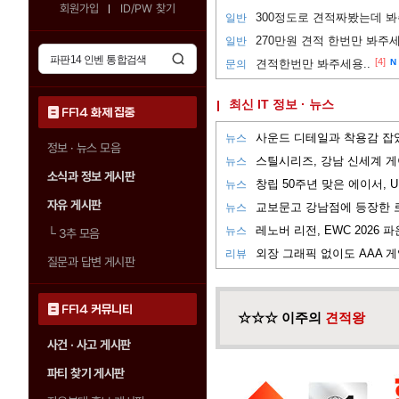
회원가입
ID/PW 찾기
300정도로 견적짜봤는데 
일반
270만원 견적 한번만 봐주
일반
[4]
견적한번만 봐주세용..
N
문의
최신 IT 정보 · 뉴스
FF14 화제 집중
뉴스
정보 · 뉴스 모음
뉴스
소식과 정보 게시판
뉴스
자유 게시판
뉴스
뉴스
└
3추 모음
리뷰
질문과 답변 게시판
FF14 커뮤니티
☆☆☆ 이주의
견적왕
사건 · 사고 게시판
파티 찾기 게시판