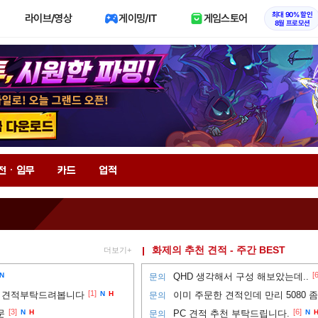
최대 90% 할인
라이브/영상
게이밍/IT
게임스토어
8월 프로모션
전 · 임무
카드
업적
화제의 추천 견적 - 주간 BEST
더보기+
[6
N
QHD 생각해서 구성 해보았는데..
문의
[1]
셉 견적부탁드려봅니다
N
H
이미 주문한 견적인데 만리 5080 
문의
[3]
[6]
문
N
H
PC 견적 추천 부탁드립니다.
N
문의