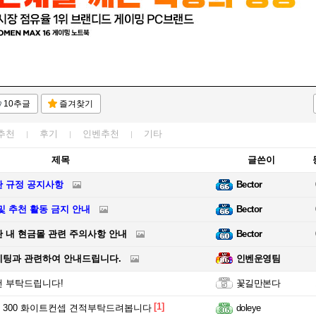
10추글
즐겨찾기
추천
후기
인벤추천
기타
제목
글쓴이
판 규정 공지사항
Bector
및 추천 활동 금지 안내
Bector
 내 현금몰 관련 주의사항 안내
Bector
케팅과 관련하여 안내드립니다.
인벤운영팀
 부탁드립니다!
꽃길만본다
[1]
300 화이트컨셉 견적부탁드려봅니다
doleye