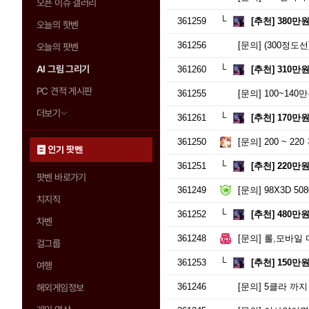
오픈 이슈 갤러리
361259
[추천]
380만
오늘의 핫벤
361256
[문의]
(300정도선)3
오늘의 팟벤
AI 그림 그리기
361260
[추천]
310만
PC 견적 게시판
361255
[문의]
100~14
더보기
361261
[추천]
170만
361250
[문의]
200 ~ 2
인기 팟벤
361251
[추천]
220만
팟벤 바로가기
361249
[문의]
98X3D 50
치지직
361252
[추천]
480만
차벤
361248
[문의]
롤,모바일 마
걸그룹
361253
[추천]
150만
여행
361246
[문의]
5클라 까지
해외게임정보