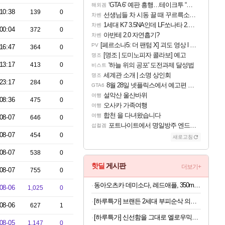
‘GTA 6’ 예판 흥행…테이크투 “내부 예상 크게 넘어”
해외겜
10:38
139
0
선생님들 차 시동 끌 때 꾸르륵소리나는데
차벤
1세대 K7 3.5NA인데 LF쏘나타 2.0NA 기변하면 유류비 절약이 얼마나 될까요..?
차벤
00:04
372
0
아반테 2.0 자연흡기?
차벤
[페르소나5: 더 팬텀 X] 괴도 영상 l 타카마키 안·댄싱 스타
PV
16:47
364
0
[명조 | 도미노피자 콜라보] 예고
명조
13:17
413
0
'하늘 위의 공포' 도전과제 달성법
비스트
세계관 소개 | 소명 상인회
명조
23:17
284
0
8월 28일 넷플릭스에서 예고편 공개 예정
GTA6
설악산 울산바위
여행
08:36
475
0
오사카 가족여행
여행
합천 을 다녀왔습니다
여행
08-07
646
0
포트나이트에서 명일방주 엔드필드 [펠리카] 판매 예정
섭컬겜
08-07
454
0
새로고침
08-07
538
0
핫딜
게시판
더보기+
08-07
755
0
동아오츠카 데미소다, 레드애플, 350ml, 24개
08-06
1,025
0
[하루특가] 브랜든 2세대 부피순삭 의류 이불 다용도 대형 압축 파우치 2매세트
08-06
627
1
[하루특가] 신선함을 그대로 엘로우믹스 샐러드, 80g, 7팩
08-05
1,147
0