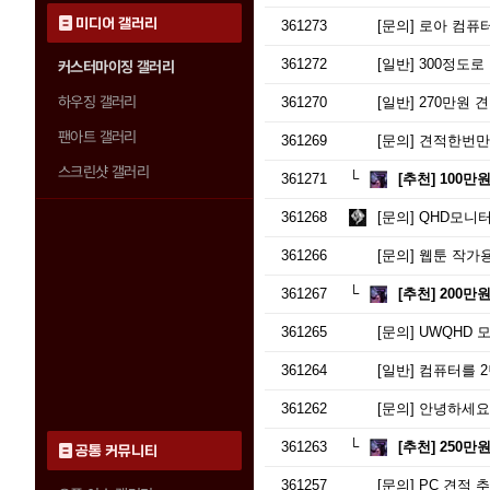
미디어 갤러리
361273
[문의]
로아 컴퓨터
361272
[일반]
300정도
커스터마이징 갤러리
하우징 갤러리
361270
[일반]
270만원 
팬아트 갤러리
361269
[문의]
견적한번만 
스크린샷 갤러리
361271
[추천]
100만
361268
[문의]
QHD모니터 
361266
[문의]
웹툰 작가
361267
[추천]
200만
361265
[문의]
UWQHD 
361264
[일반]
컴퓨터를 2
361262
[문의]
안녕하세요.
361263
[추천]
250만
공통 커뮤니티
361257
[문의]
PC 견적 