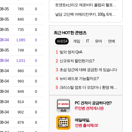
토앤토x산리오 제로비티 플럼피 헬로키티 참태그 SET 실버 여성용 쪼리
08-05
765
0
널담 고단백 아메리칸쿠키, 100g, 6개입, 2박스
08-05
840
0
08-05
735
0
최근 HOT한 콘텐츠
08-04
1,085
0
파판14
게임
IT
유머
연예
08-05
749
0
1
빛의 영자 QnA
08-04
2
1,031
0
신규유저 할만한가요?
3
초섬 당근에 대해 궁금한 게 있습니다
08-04
960
0
4
뉴비 패드로 가능할까요?
08-04
993
0
5
크리스탈 점토 다 모았더니 환영 해제기 이건 뭐임
08-04
849
0
08-04
914
0
PC 견적이 궁금하다면?
IT인벤 견적게시판
08-04
902
0
매일매일,
08-04
879
0
인벤 출석체크!