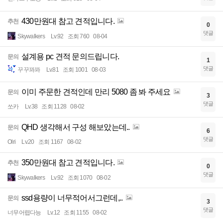
430만원대 참고 견적입니다.
추천
0
댓글
Skywalkers
Lv.92
조회 760
08-04
설계용 pc 견적 문의드립니다.
문의
1
댓글
꾸꾸꽈꽈
Lv.81
조회 1001
08-03
이미 주문한 견적인데 만리 5080 좀 봐 주세요
문의
3
댓글
쏘카
Lv.38
조회 1128
08-02
QHD 생각해서 구성 해보았는데..
문의
6
댓글
Olri
Lv.20
조회 1167
08-02
350만원대 참고 견적입니다.
추천
0
댓글
Skywalkers
Lv.92
조회 1070
08-02
ssd용량이 너무적어서그런데,..
문의
3
댓글
너무어렵다능
Lv.12
조회 1155
08-02