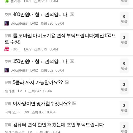
댓글
삘라뽕
Lv.71
조회 953
08-04
480만원대 참고 견적입니다.
추천
0
댓글
Skywalkers
Lv.92
조회 820
08-04
롤,모바일 마비노기용 견적 부탁드립니다(예산150으
문의
3
로 수정)
댓글
뇌명각
Lv.77
조회 879
08-04
150만원대 참고 견적입니다.
추천
0
댓글
Skywalkers
Lv.92
조회 862
08-04
5클라 까지 가능할까요??
문의
2
댓글
제리젤
Lv.10
조회 847
08-04
이사양이면 몇개할수있나요?
문의
2
댓글
디아3소마
Lv.9
조회 856
08-04
컴퓨터 견적 한번 해봤는데 조언 부탁드립니다
문의
2
댓글
선키스후포옹
Lv.1
조회 918
08-04