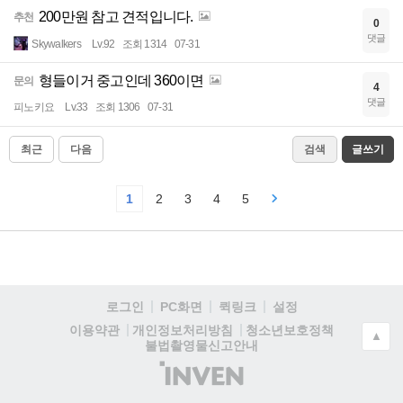
200만원 참고 견적입니다.
추천
0
댓글
Skywalkers
Lv.92
조회 1314
07-31
형들이거 중고인데 360이면
문의
4
댓글
피노키요
Lv.33
조회 1306
07-31
최근
다음
검색
글쓰기
1
2
3
4
5
로그인
PC화면
퀵링크
설정
청소년보호정책
이용약관
개인정보처리방침
▲
불법촬영물신고안내
(주)
인