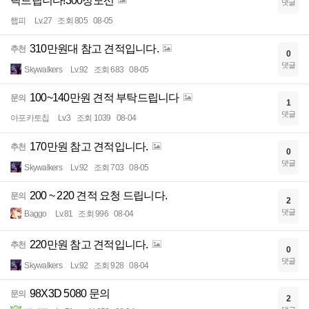
탁드립니다!300정도선
댓글
햅피
Lv.27
조회 805
08-05
310만원대 참고 견적입니다.
추천
0
댓글
Skywalkers
Lv.92
조회 683
08-05
100~140만원 견적 부탁드립니다
문의
1
댓글
아포카토칩
Lv.3
조회 1039
08-04
170만원 참고 견적입니다.
추천
0
댓글
Skywalkers
Lv.92
조회 703
08-05
200 ~ 220 견적 요청 드립니다.
문의
2
댓글
Baggo
Lv.81
조회 996
08-04
220만원 참고 견적입니다.
추천
0
댓글
Skywalkers
Lv.92
조회 928
08-04
98X3D 5080 문의
문의
2