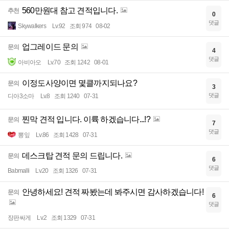
560만원대 참고 견적입니다.
추천
0
댓글
Skywalkers
Lv.92
조회 974
08-02
업그레이드 문의
문의
4
댓글
아비아오
Lv.70
조회 1242
08-01
이정도사양이면 몇클까지되나요?
문의
3
댓글
디아3소마
Lv.8
조회 1240
07-31
찐막 견적 입니다. 이륙 하겠습니다...!?
문의
7
댓글
뽕잎
Lv.86
조회 1428
07-31
데스크탑 견적 문의 드립니다.
문의
6
댓글
Babmalli
Lv.20
조회 1326
07-31
안녕하세요! 견적 짜봤는데 봐주시면 감사하겠습니다!
문의
6
댓글
장판싸게
Lv.2
조회 1329
07-31