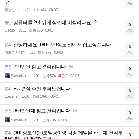
요
댓글
뚜껑닫어
Lv.21
조회 474
08-07
컴퓨터를 2년 뒤에 살껀데 비쌀려나요...?
일반
9
댓글
Sisoso
Lv.15
조회 705
08-07
안녕하세요. 180~230정도 선에서 잡고싶습니다.
문의
6
댓글
아프리카리퍼
Lv.8
조회 972
08-06
250만원 참고 견적입니다.
추천
0
댓글
Skywalkers
Lv.92
조회 574
추천 1
08-06
PC 견적 추천 부탁드립니다.
문의
6
댓글
Sophinet
Lv.86
조회 1091
08-05
380만원대 참고 견적입니다.
추천
0
댓글
Skywalkers
Lv.92
조회 705
08-05
(300정도선)3d모델링이랑 각종 게임을 하는데 견적부
문의
3