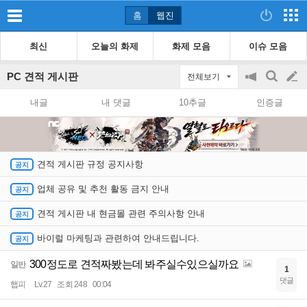
홈
웹진
최신
오늘의 화제
화제 모음
이슈 모음
PC 견적 게시판
전체보기
공
검
글
지
색
내글
내 댓글
10추글
인증글
on/off
쓰
기
견적 게시판 규정 공지사항
업체 공유 및 추천 활동 금지 안내
견적 게시판 내 현금몰 관련 주의사항 안내
바이럴 마케팅과 관련하여 안내드립니다.
300정도로 견적짜봤는데 봐주실수있으실까요
일반
1
댓글
햅피
Lv.27
조회 248
00:04