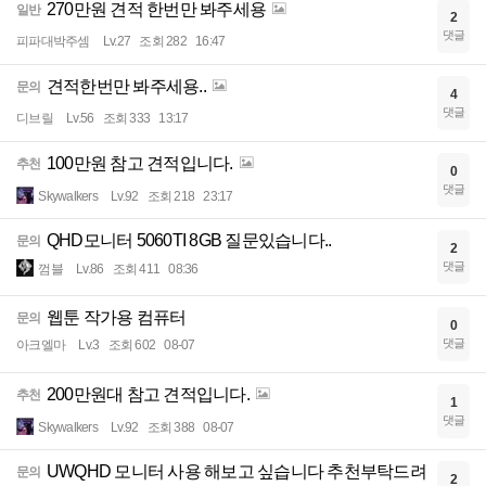
270만원 견적 한번만 봐주세용
일반
2
댓글
피파대박주셈
Lv.27
조회 282
16:47
견적한번만 봐주세용..
문의
4
댓글
디브릴
Lv.56
조회 333
13:17
100만원 참고 견적입니다.
추천
0
댓글
Skywalkers
Lv.92
조회 218
23:17
QHD모니터 5060TI 8GB 질문있습니다..
문의
2
댓글
껌블
Lv.86
조회 411
08:36
웹툰 작가용 컴퓨터
문의
0
댓글
아크엘마
Lv.3
조회 602
08-07
200만원대 참고 견적입니다.
추천
1
댓글
Skywalkers
Lv.92
조회 388
08-07
UWQHD 모니터 사용 해보고 싶습니다 추천부탁드려
문의
2