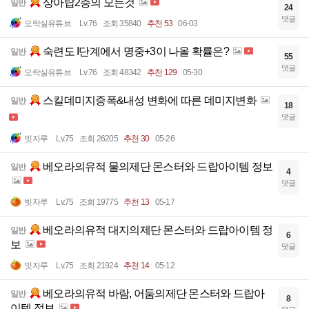
상아탑2층의 모든것
일반
24
댓글
오락실유튜브
Lv.76
조회 35840
추천 53
06-03
숙련도 I단계에서 명중+3이 나올 확률은?
일반
55
댓글
오락실유튜브
Lv.76
조회 48342
추천 129
05-30
스킬데미지증폭&내성 변화에 따른 데미지변화
일반
18
댓글
빗자루
Lv.75
조회 26205
추천 30
05-26
베오라의유적 물의제단 몬스터와 드랍아이템 정보
일반
4
댓글
빗자루
Lv.75
조회 19775
추천 13
05-17
베오라의유적 대지의제단 몬스터와 드랍아이템 정
일반
6
보
댓글
빗자루
Lv.75
조회 21924
추천 14
05-12
베오라의유적 바람, 어둠의제단 몬스터와 드랍아
일반
8
이템 정보