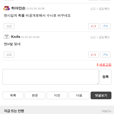
하야안손
21-01-20 16:38
신고
|
공감 확인
엔시답게 확률 비공개로해서 수시로 바꾸네요
답글
0
0
Knife
21-01-25 14:46
신고
|
공감 확인
엔si발 맞네
답글
0
0
새로고침
등록
목록
본문
이전
다음
댓글보기
지금 뜨는 인벤
더보기+