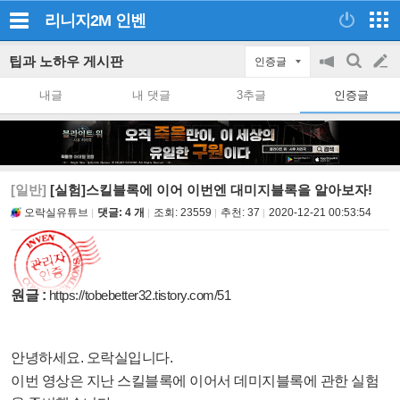
리니지2M
인벤
팁과 노하우 게시판
인증글
공
검
글
지
색
내글
내 댓글
3추글
인증글
on/off
쓰
기
[일반]
[실험]스킬블록에 이어 이번엔 대미지블록을 알아보자!
오락실유튜브
댓글: 4 개
조회:
23559
추천:
37
2020-12-21 00:53:54
원글 :
https://tobebetter32.tistory.com/51
안녕하세요. 오락실입니다.
이번 영상은 지난 스킬블록에 이어서 데미지블록에 관한 실험