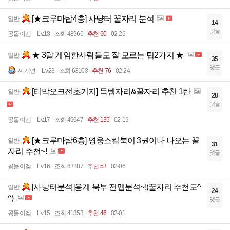
[★크루마탑4층] 사냥터 꿀자리 분석
일반
14
댓글
공돌이겜
Lv.18
조회 48966
추천 60
02-26
★ 3달 게임한사람들도 잘 모르는 팁2가지 ★
일반
35
댓글
찌개면
Lv.23
조회 63108
추천 76
02-24
[티막오크전초기지] 득템자리&꿀자리 추천 1탄
일반
28
댓글
공돌이겜
Lv.17
조회 49647
추천 135
02-19
[★크루마탑6층] 영웅스킬북이 3권이나 나오는 꿀
일반
31
자리 추천~!
댓글
공돌이겜
Lv.16
조회 63287
추천 53
02-06
[사냥터분석]용계 북부 전맵분석~!(꿀자리 추천도^
일반
24
^)
댓글
공돌이겜
Lv.15
조회 41358
추천 46
02-01