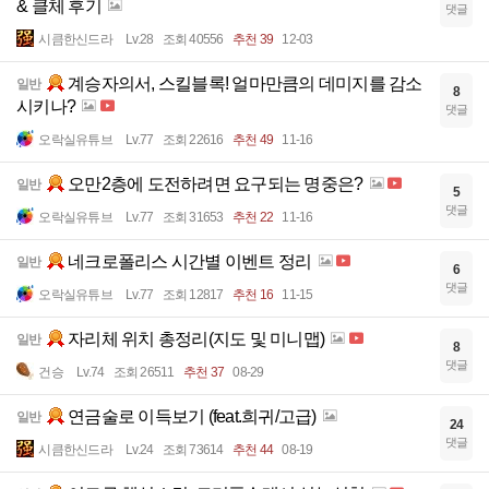
& 클체 후기
댓글
시큼한신드라
Lv.28
조회 40556
추천 39
12-03
계승자의서, 스킬블록! 얼마만큼의 데미지를 감소
일반
8
시키나?
댓글
오락실유튜브
Lv.77
조회 22616
추천 49
11-16
오만2층에 도전하려면 요구되는 명중은?
일반
5
댓글
오락실유튜브
Lv.77
조회 31653
추천 22
11-16
네크로폴리스 시간별 이벤트 정리
일반
6
댓글
오락실유튜브
Lv.77
조회 12817
추천 16
11-15
자리체 위치 총정리(지도 및 미니맵)
일반
8
댓글
건승
Lv.74
조회 26511
추천 37
08-29
연금술로 이득보기 (feat.희귀/고급)
일반
24
댓글
시큼한신드라
Lv.24
조회 73614
추천 44
08-19