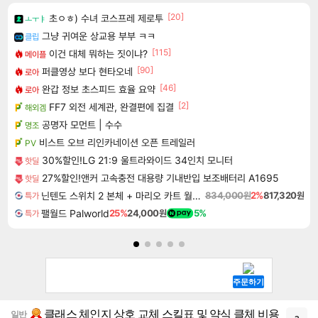
[20]
초ㅇㅎ) 수녀 코스프레 제로투
ㅗㅜㅑ
그냥 귀여운 상교용 부부 ㅋㅋ
클립
[115]
이건 대체 뭐하는 짓이냐?
메이플
[90]
퍼클영상 보다 현타오네
로아
[46]
완갑 정보 초스피드 효율 요약
로아
[2]
FF7 외전 세계관, 완결편에 집결
해외겜
공명자 모먼트 | 수수
명조
비스트 오브 리인카네이션 오픈 트레일러
PV
30%할인!LG 21:9 울트라와이드 34인치 모니터
핫딜
27%할인!앤커 고속충전 대용량 기내반입 보조배터리 A1695
핫딜
닌텐도 스위치 2 본체 + 마리오 카트 월드 + 포켓몬 포코피아 번들
834,000원
2%
817,320원
특가
팰월드 Palworld
25%
24,000원
5%
특가
클래스 체인지 상호 교체 스킬표 및 약식 클체 비용
일반