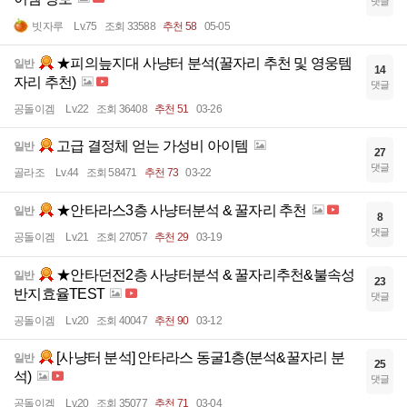
댓글
빗자루
Lv.75
조회 33588
추천 58
05-05
★피의늪지대 사냥터 분석(꿀자리 추천 및 영웅템
일반
14
자리 추천)
댓글
공돌이겜
Lv.22
조회 36408
추천 51
03-26
고급 결정체 얻는 가성비 아이템
일반
27
댓글
골라조
Lv.44
조회 58471
추천 73
03-22
★안타라스3층 사냥터분석 & 꿀자리 추천
일반
8
댓글
공돌이겜
Lv.21
조회 27057
추천 29
03-19
★안타던전2층 사냥터분석 & 꿀자리추천&불속성
일반
23
반지효율TEST
댓글
공돌이겜
Lv.20
조회 40047
추천 90
03-12
[사냥터 분석] 안타라스 동굴1층(분석&꿀자리 분
일반
25
석)
댓글
공돌이겜
Lv.20
조회 35077
추천 71
03-04