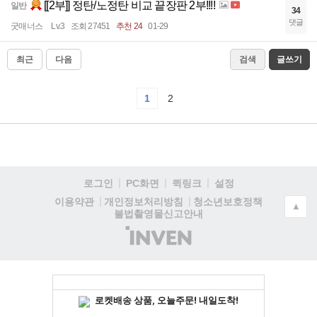
[[2부]] 정탄/노정탄 비교 끝장판 2부!!!!
일반
34
댓글
굿매너스
Lv.3
조회 27451
추천 24
01-29
최근
다음
검색
글쓰기
1
2
로그인
PC화면
퀵링크
설정
청소년보호정책
이용약관
개인정보처리방침
▲
불법촬영물신고안내
(주)
인
벤