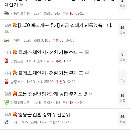
2
계산기
댓글
낙동강오리왕
Lv.77
조회 34945
추천 10
09-21
[11.30 매직캐논 추가] 연금 검색기 만들었습니다.
일반
16
댓글
김아아
Lv.20
조회 31101
추천 63
07-05
클래스 체인지 - 전환 가능 스킬 표
기타
8
댓글
깡통로봇
Lv.83
조회 35267
추천 8
02-01
클래스 체인지 - 전환 가능 무기 표
기타
3
댓글
깡통로봇
Lv.83
조회 35600
추천 3
02-01
모든 전설인형 2단계 융합 추가스텟
일반
10
댓글
다정하게돌진
Lv.66
조회 34969
추천 13
08-24
영웅급 집혼 강화 우선순위
일반
26
댓글
바대
Lv.35
조회 61349
추천 85
06-20