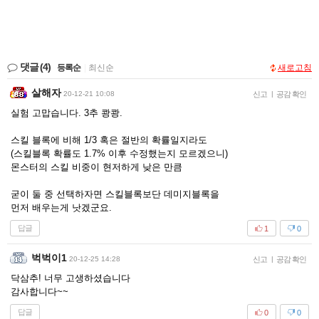
댓글
(4)
등록순
|
최신순
새로고침
살해자
20-12-21 10:08
신고
|
공감 확인
실험 고맙습니다. 3추 쾅쾅.
스킬 블록에 비해 1/3 혹은 절반의 확률일지라도
(스킬블록 확률도 1.7% 이후 수정했는지 모르겠으니)
몬스터의 스킬 비중이 현저하게 낮은 만큼
굳이 둘 중 선택하자면 스킬블록보단 데미지블록을
먼저 배우는게 낫겠군요.
답글
1
0
벅벅이1
20-12-25 14:28
신고
|
공감 확인
닥삼추! 너무 고생하셨습니다
감사합니다~~
답글
0
0