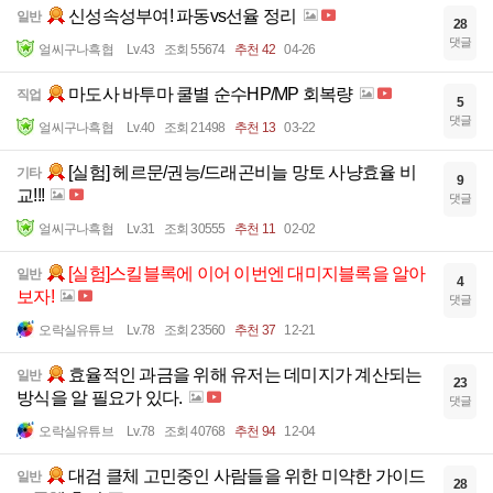
신성속성부여! 파동vs선율 정리
일반
28
댓글
얼씨구나흑협
Lv.43
조회 55674
추천 42
04-26
마도사 바투마 쿨별 순수HP/MP 회복량
직업
5
댓글
얼씨구나흑협
Lv.40
조회 21498
추천 13
03-22
[실험] 헤르문/권능/드래곤비늘 망토 사냥효율 비
기타
9
교!!!
댓글
얼씨구나흑협
Lv.31
조회 30555
추천 11
02-02
[실험]스킬블록에 이어 이번엔 대미지블록을 알아
일반
4
보자!
댓글
오락실유튜브
Lv.78
조회 23560
추천 37
12-21
효율적인 과금을 위해 유저는 데미지가 계산되는
일반
23
방식을 알 필요가 있다.
댓글
오락실유튜브
Lv.78
조회 40768
추천 94
12-04
대검 클체 고민중인 사람들을 위한 미약한 가이드
일반
28