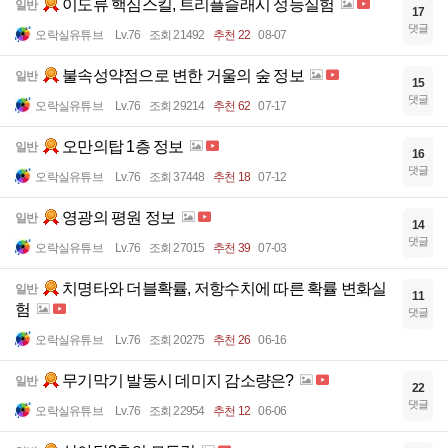
이도류 핵심스킬, 트리플슬래시 성능실험
일반
17
댓글
오락실유튜브
Lv.76
조회 21492
추천 22
08-07
불속성약점으로 변한 거울의 숲 정보
일반
15
댓글
오락실유튜브
Lv.76
조회 29214
추천 62
07-17
오만의탑 1층 정보
일반
16
댓글
오락실유튜브
Lv.76
조회 37448
추천 18
07-12
영광의 평원 정보
일반
14
댓글
오락실유튜브
Lv.76
조회 27015
추천 39
07-03
치명타와 더블확률, 저항수치에 따른 확률 변화실
일반
11
험
댓글
오락실유튜브
Lv.76
조회 20275
추천 26
06-16
무기막기 발동시 데미지 감소량은?
일반
22
댓글
오락실유튜브
Lv.76
조회 22954
추천 12
06-06