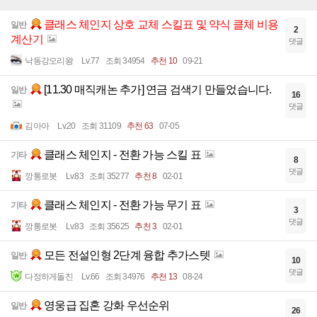
클래스 체인지 상호 교체 스킬표 및 약식 클체 비용
일반
2
계산기
댓글
낙동강오리왕
Lv.77
조회 34954
추천 10
09-21
[11.30 매직캐논 추가] 연금 검색기 만들었습니다.
일반
16
댓글
김아아
Lv.20
조회 31109
추천 63
07-05
클래스 체인지 - 전환 가능 스킬 표
기타
8
댓글
깡통로봇
Lv.83
조회 35277
추천 8
02-01
클래스 체인지 - 전환 가능 무기 표
기타
3
댓글
깡통로봇
Lv.83
조회 35625
추천 3
02-01
모든 전설인형 2단계 융합 추가스텟
일반
10
댓글
다정하게돌진
Lv.66
조회 34976
추천 13
08-24
영웅급 집혼 강화 우선순위
일반
26