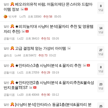
베오라의유적 바람, 어둠의제단 몬스터와 드랍아
일반
8
이템 정보
댓글
빗자루
Lv.75
조회 33590
추천 58
05-05
★피의늪지대 사냥터 분석(꿀자리 추천 및 영웅템
일반
14
자리 추천)
댓글
공돌이겜
Lv.22
조회 36410
추천 51
03-26
고급 결정체 얻는 가성비 아이템
일반
27
댓글
골라조
Lv.44
조회 58472
추천 73
03-22
★안타라스3층 사냥터분석 & 꿀자리 추천
일반
8
댓글
공돌이겜
Lv.21
조회 27059
추천 29
03-19
★안타던전2층 사냥터분석 & 꿀자리추천&불속성
일반
23
반지효율TEST
댓글
공돌이겜
Lv.20
조회 40048
추천 90
03-12
[사냥터 분석] 안타라스 동굴1층(분석&꿀자리 분
일반
25