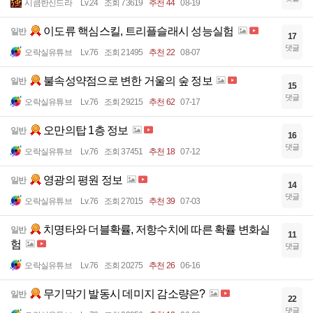
시큼한신드라
Lv.24
조회 73619
추천 44
08-19
이도류 핵심스킬, 트리플슬래시 성능실험
일반
17
댓글
오락실유튜브
Lv.76
조회 21495
추천 22
08-07
불속성약점으로 변한 거울의 숲 정보
일반
15
댓글
오락실유튜브
Lv.76
조회 29215
추천 62
07-17
오만의탑 1층 정보
일반
16
댓글
오락실유튜브
Lv.76
조회 37451
추천 18
07-12
영광의 평원 정보
일반
14
댓글
오락실유튜브
Lv.76
조회 27015
추천 39
07-03
치명타와 더블확률, 저항수치에 따른 확률 변화실
일반
11
험
댓글
오락실유튜브
Lv.76
조회 20275
추천 26
06-16
무기막기 발동시 데미지 감소량은?
일반
22
댓글