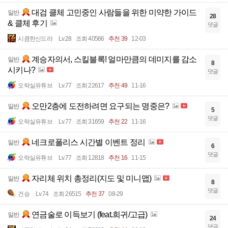
대검 클체 고민중인 사람들을 위한 미약한 가이드
일반
28
& 클체 후기
댓글
시큼한신드라
Lv.28
조회 40566
추천 39
12-03
계승자의서, 스킬블록! 얼마만큼의 데미지를 감소
일반
8
시키나?
댓글
오락실유튜브
Lv.77
조회 22617
추천 49
11-16
오만2층에 도전하려면 요구되는 명중은?
일반
5
댓글
오락실유튜브
Lv.77
조회 31659
추천 22
11-16
네크로폴리스 시간별 이벤트 정리
일반
6
댓글
오락실유튜브
Lv.77
조회 12818
추천 16
11-15
자리체 위치 총정리(지도 및 미니맵)
일반
8
댓글
건승
Lv.74
조회 26515
추천 37
08-29
연금술로 이득보기 (feat.희귀/고급)
일반
24
댓글