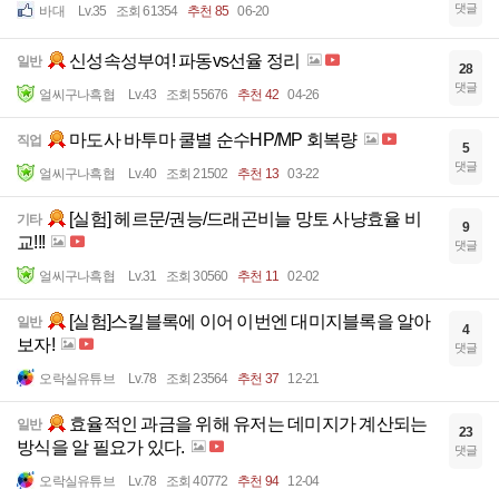
댓글
바대
Lv.35
조회 61354
추천 85
06-20
신성속성부여! 파동vs선율 정리
일반
28
댓글
얼씨구나흑협
Lv.43
조회 55676
추천 42
04-26
마도사 바투마 쿨별 순수HP/MP 회복량
직업
5
댓글
얼씨구나흑협
Lv.40
조회 21502
추천 13
03-22
[실험] 헤르문/권능/드래곤비늘 망토 사냥효율 비
기타
9
교!!!
댓글
얼씨구나흑협
Lv.31
조회 30560
추천 11
02-02
[실험]스킬블록에 이어 이번엔 대미지블록을 알아
일반
4
보자!
댓글
오락실유튜브
Lv.78
조회 23564
추천 37
12-21
효율적인 과금을 위해 유저는 데미지가 계산되는
일반
23
방식을 알 필요가 있다.
댓글
오락실유튜브
Lv.78
조회 40772
추천 94
12-04