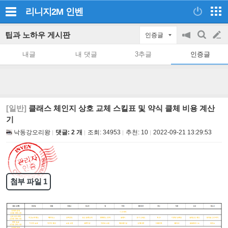
리니지2M
인벤
팁과 노하우 게시판
인증글
공
검
글
지
색
내글
내 댓글
3추글
인증글
on/off
쓰
기
[일반]
클래스 체인지 상호 교체 스킬표 및 약식 클체 비용 계산
기
낙동강오리왕
댓글: 2 개
조회:
34953
추천:
10
2022-09-21 13:29:53
첨부 파일 1