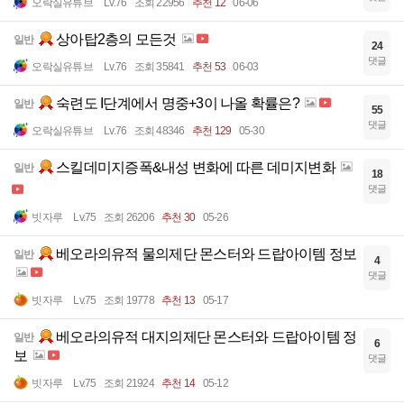
오락실유튜브
Lv.76
조회 22956
추천 12
06-06
상아탑2층의 모든것
일반
24
댓글
오락실유튜브
Lv.76
조회 35841
추천 53
06-03
숙련도 I단계에서 명중+3이 나올 확률은?
일반
55
댓글
오락실유튜브
Lv.76
조회 48346
추천 129
05-30
스킬데미지증폭&내성 변화에 따른 데미지변화
일반
18
댓글
빗자루
Lv.75
조회 26206
추천 30
05-26
베오라의유적 물의제단 몬스터와 드랍아이템 정보
일반
4
댓글
빗자루
Lv.75
조회 19778
추천 13
05-17
베오라의유적 대지의제단 몬스터와 드랍아이템 정
일반
6
보
댓글
빗자루
Lv.75
조회 21924
추천 14
05-12