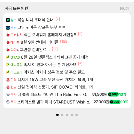
지금 뜨는 인벤
더보기+
[2]
룩삼 니니 초대석 안내
정보
그냥 귀여운 상교용 부부 ㅋㅋ
클립
[5]
넥슨 오버워치 홈페이지 새단장!!
오버워치
[155]
8월 9일 썬데이 메이플
메이플
[11]
후변성 준비완료...
디아4
8월 28일 넷플릭스에서 예고편 공개 예정
GTA6
[5]
혹시 이 만화 아시는 분 계신가요
애니클립
아키츠 아키나 성우 정보 및 주요 필모
아스오라
디지지 15W 고속 무선 충전 거치대, 블랙, 1개
핫딜
신일 접이식 선풍기, SIF-D07AO, 화이트, 1개
핫딜
더 렐릭 퍼스트 가디언 The Relic First Guardian
51,500원
10%
특가
스타더스트 별과 마녀 STARDUST Wish of Witch
27,000원
10%
특가