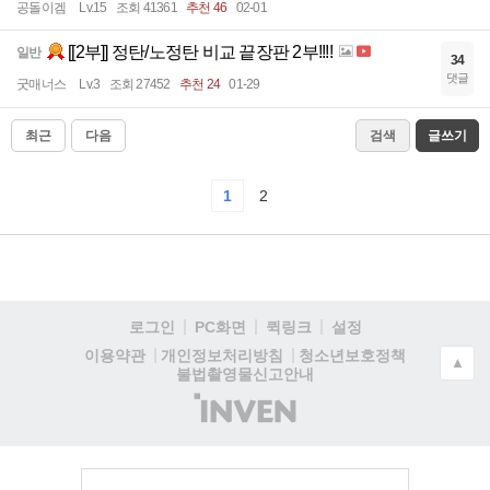
공돌이겜
Lv.15
조회 41361
추천 46
02-01
[[2부]] 정탄/노정탄 비교 끝장판 2부!!!!
일반
34
댓글
굿매너스
Lv.3
조회 27452
추천 24
01-29
최근
다음
검색
글쓰기
1
2
로그인
PC화면
퀵링크
설정
청소년보호정책
이용약관
개인정보처리방침
▲
불법촬영물신고안내
(주)
인
벤