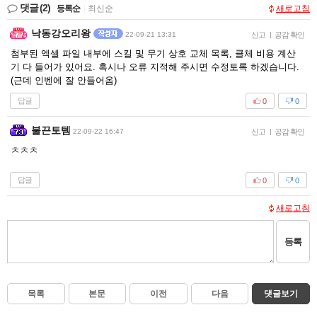
댓글
(2)
등록순
|
최신순
새로고침
낙동강오리왕
22-09-21 13:31
신고
|
공감 확인
첨부된 엑셀 파일 내부에 스킬 및 무기 상호 교체 목록, 클체 비용 계산
기 다 들어가 있어요. 혹시나 오류 지적해 주시면 수정토록 하겠습니다.
(근데 인벤에 잘 안들어옴)
답글
0
0
불끈토템
22-09-22 16:47
신고
|
공감 확인
ㅊㅊㅊ
답글
0
0
새로고침
등록
목록
본문
이전
다음
댓글보기