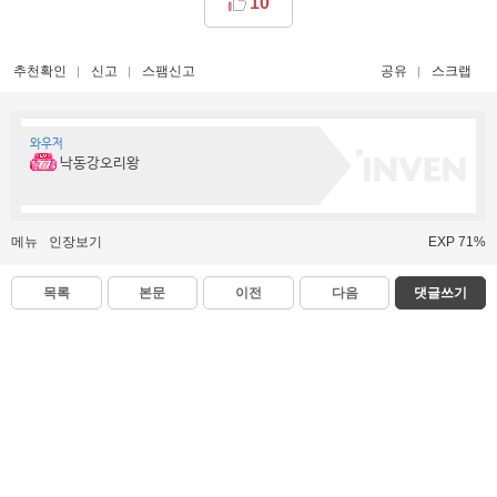
10
추천확인
신고
스팸신고
공유
스크랩
와우저
낙동강오리왕
메뉴
인장보기
EXP 71%
목록
본문
이전
다음
댓글쓰기