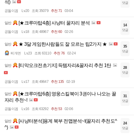
석)
댓글
공돌이겜
Lv.20
조회 35079
추천 71
03-04
[★크루마탑4층] 사냥터 꿀자리 분석
일반
14
댓글
공돌이겜
Lv.18
조회 48967
추천 60
02-26
★ 3달 게임한사람들도 잘 모르는 팁2가지 ★
일반
35
댓글
찌개면
Lv.23
조회 63110
추천 76
02-24
[티막오크전초기지] 득템자리&꿀자리 추천 1탄
일반
28
댓글
공돌이겜
Lv.17
조회 49647
추천 135
02-19
[★크루마탑6층] 영웅스킬북이 3권이나 나오는 꿀
일반
31
자리 추천~!
댓글
공돌이겜
Lv.16
조회 63292
추천 53
02-06
[사냥터분석]용계 북부 전맵분석~!(꿀자리 추천도^
일반
24
^)
댓글