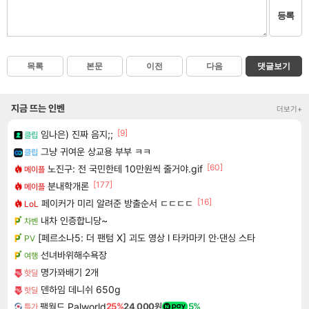
등록
목록
본문
이전
다음
댓글보기
지금 뜨는 인벤
더보기+
[9]
임나은) 진짜 음지;;
클립
그냥 귀여운 상교용 부부 ㅋㅋ
클립
[60]
노진구: 전 국민한테 10만원씩 줄거야.gif
메이플
[177]
분내학개론
메이플
[16]
페이커가 미리 알려준 방출순서 ㄷㄷㄷㄷ
LoL
내차 인증합니당~
차벤
[페르소나5: 더 팬텀 X] 괴도 영상 l 타카마키 안·댄싱 스타
PV
선녀바위해수욕장
여행
명가꽈배기 2개
핫딜
덴하임 데니쉬 650g
핫딜
팰월드 Palworld
25%
24,000원
5%
특가