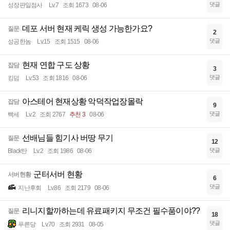
댓글
성장판일점사
Lv.7
조회 1673
08-06
데포 서버 현재 케릭 생성 가능한가요?
질문
2
댓글
성공한놈
Lv.15
조회 1515
08-06
현재 연합 구도 상황
잡담
3
댓글
킹덤
Lv.53
조회 1816
08-06
아스테어 현재상황 악덕작업장몰락
잡담
9
댓글
빡세
Lv.2
조회 2767
추천 3
08-06
선배님들 힘기사 버땅 무기
질문
12
댓글
Black탄
Lv.2
조회 1986
08-06
군터서버 현황
서버현황
6
댓글
지난후회
Lv.86
조회 2179
08-06
리니지할까하는데 유료패키지 무조건 필수품이야??
질문
18
댓글
푸른당
Lv.70
조회 2931
08-05