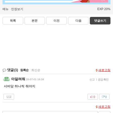
메뉴
인장보기
EXP 20%
목록
본문
이전
다음
댓글쓰기
댓글
(1)
등록순
|
최신순
새로고침
아알려줘
26-07-01 16:34
신고
|
공감 확인
서버당 하나씩 줘야지
답글
0
0
새로고침