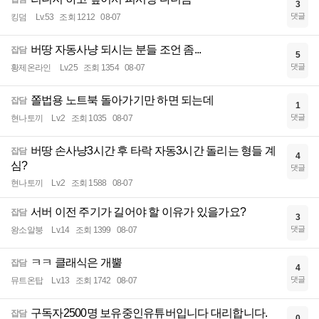
3
댓글
킹덤
Lv.53
조회 1212
08-07
버땅 자동사냥 되시는 분들 조언 좀...
잡담
5
댓글
황제온라인
Lv.25
조회 1354
08-07
쫄법용 노트북 돌아가기만 하면 되는데
잡담
1
댓글
현나토끼
Lv.2
조회 1035
08-07
버땅 손사냥3시간 후 타락 자동3시간 돌리는 형들 계
잡담
4
심?
댓글
현나토끼
Lv.2
조회 1588
08-07
서버 이전 주기가 길어야 할 이유가 있을가요?
잡담
3
댓글
왕소알붕
Lv.14
조회 1399
08-07
ㅋㅋ 클래식은 개뿔
잡담
4
댓글
뮤트온탑
Lv.13
조회 1742
08-07
구독자2500명 보유중인유튜버입니다 대리합니다.
잡담
0