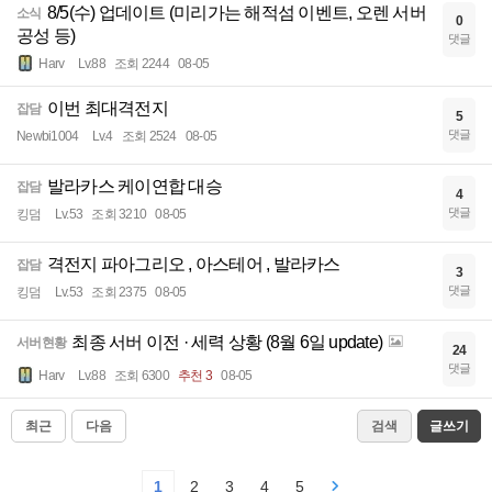
8/5(수) 업데이트 (미리가는 해적섬 이벤트, 오렌 서버
소식
0
공성 등)
댓글
Harv
Lv.88
조회 2244
08-05
이번 최대격전지
잡담
5
댓글
Newbi1004
Lv.4
조회 2524
08-05
발라카스 케이연합 대승
잡담
4
댓글
킹덤
Lv.53
조회 3210
08-05
격전지 파아그리오 , 아스테어 , 발라카스
잡담
3
댓글
킹덤
Lv.53
조회 2375
08-05
최종 서버 이전 · 세력 상황 (8월 6일 update)
서버현황
24
댓글
Harv
Lv.88
조회 6300
추천 3
08-05
최근
다음
검색
글쓰기
1
2
3
4
5