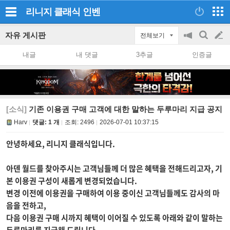
리니지 클래식
인벤
자유 게시판
전체보기
공
검
글
지
색
내글
내 댓글
3추글
인증글
on/off
쓰
기
[소식]
기존 이용권 구매 고객에 대한 말하는 두루마리 지급 공지
Harv
댓글: 1 개
조회:
2496
2026-07-01 10:37:15
안녕하세요, 리니지 클래식입니다.
아덴 월드를 찾아주시는 고객님들께 더 많은 혜택을 전해드리고자, 기
본 이용권 구성이 새롭게 변경되었습니다.
변경 이전에 이용권을 구매하여 이용 중이신 고객님들께도 감사의 마
음을 전하고,
다음 이용권 구매 시까지 혜택이 이어질 수 있도록 아래와 같이 말하는