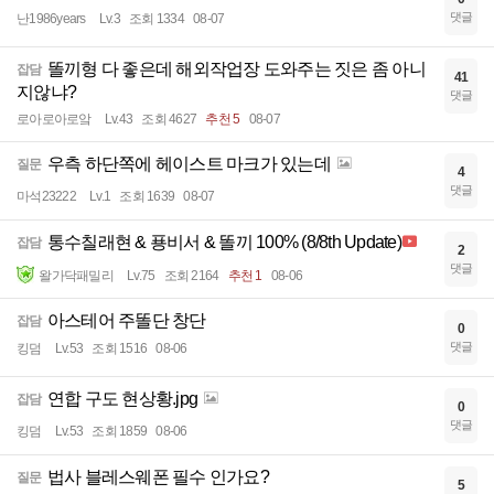
댓글
난1986years
Lv.3
조회 1334
08-07
똘끼형 다 좋은데 해외작업장 도와주는 짓은 좀 아니
잡담
41
지않냐?
댓글
로아로아로앜
Lv.43
조회 4627
추천 5
08-07
우측 하단쪽에 헤이스트 마크가 있는데
질문
4
댓글
마석23222
Lv.1
조회 1639
08-07
통수칠래현 & 푱비서 & 똘끼 100% (8/8th Update)
잡담
2
댓글
왈가닥패밀리
Lv.75
조회 2164
추천 1
08-06
아스테어 주똘단 창단
잡담
0
댓글
킹덤
Lv.53
조회 1516
08-06
연합 구도 현상황.jpg
잡담
0
댓글
킹덤
Lv.53
조회 1859
08-06
법사 블레스웨폰 필수 인가요?
질문
5