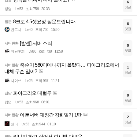
잡담
6
댓글
킹덤
Lv.53
조회 759
20:33
8크로 4.5셋요정 질문드립니다.
질문
6
댓글
반드시
Lv.40
조회 795
15:50
[발센] 서버 소식
서버현황
0
댓글
지난후회
Lv.86
조회 738
11:58
축순이 580아데나까지 올랐다… 파아그리오에서
서버현황
1
대체 무슨 일이?
댓글
샤이쓰
Lv.25
조회 967
11:21
파아그리오 대혈투
잡담
0
댓글
킹덤
Lv.53
조회 968
06:01
아툰서버 대장간 강화일기 1탄
서버현황
2
댓글
센티
Lv.53
조회 944
01:10
리니지 하고 싶어서 피시방 다녀옴
잡담