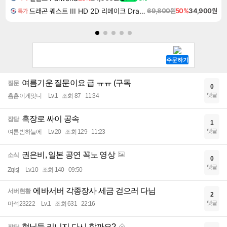
드래곤 퀘스트 III HD 2D 리메이크 Dragon Quest III HD 2D Remake
69,800원
50%
34,900원
특가
여름기운 질문이요 급 ㅠㅠ (구독
질문
0
댓글
흠흠이게맞니
Lv.1
조회 87
11:34
흑장로 싸이 공속
잡담
1
댓글
여름밤하늘에
Lv.20
조회 129
11:23
권은비, 일본 공연 꼭노 영상
소식
0
댓글
Zqisj
Lv.10
조회 140
09:50
에바서버 각종장사 세금 걷으러 다님
서버현황
2
댓글
마석23222
Lv.1
조회 631
22:16
형님들 리니지 다시 할까요?