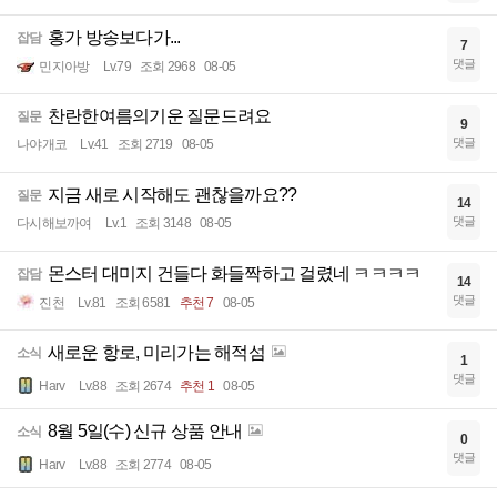
홍가 방송보다가...
잡담
7
댓글
민지아방
Lv.79
조회 2968
08-05
찬란한여름의기운 질문드려요
질문
9
댓글
나야개코
Lv.41
조회 2719
08-05
지금 새로 시작해도 괜찮을까요??
질문
14
댓글
다시해보까여
Lv.1
조회 3148
08-05
몬스터 대미지 건들다 화들짝하고 걸렸네 ㅋㅋㅋㅋ
잡담
14
댓글
진천
Lv.81
조회 6581
추천 7
08-05
새로운 항로, 미리가는 해적섬
소식
1
댓글
Harv
Lv.88
조회 2674
추천 1
08-05
8월 5일(수) 신규 상품 안내
소식
0
댓글
Harv
Lv.88
조회 2774
08-05