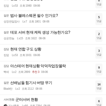
0
댓글
킹덤
Lv.53
조회 1980
08-06
법사 블레스웨폰 필수 인가요?
질문
5
댓글
성장판일점사
Lv.7
조회 1801
08-06
데포 서버 현재 케릭 생성 가능한가요?
질문
2
댓글
성공한놈
Lv.15
조회 1622
08-06
현재 연합 구도 상황
잡담
3
댓글
킹덤
Lv.53
조회 1931
08-06
아스테어 현재상황 악덕작업장몰락
잡담
9
댓글
빡세
Lv.2
조회 2899
추천 3
08-06
선배님들 힘기사 버땅 무기
질문
14
댓글
Black탄
Lv.2
조회 2112
08-06
군터서버 현황
서버현황
6
댓글
지난후회
Lv.86
조회 2294
08-06