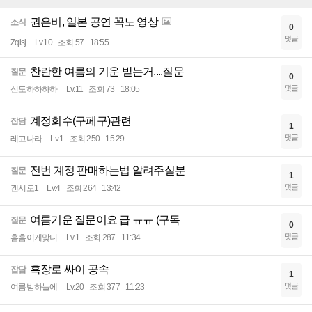
권은비, 일본 공연 꼭노 영상
소식
0
댓글
Zqisj
Lv.10
조회 57
18:55
찬란한 여름의 기운 받는거....질문
질문
0
댓글
신도하하하하
Lv.11
조회 73
18:05
계정회수(구페구)관련
잡담
1
댓글
레고나라
Lv.1
조회 250
15:29
전번 계정 판매하는법 알려주실분
질문
1
댓글
켄시로1
Lv.4
조회 264
13:42
여름기운 질문이요 급 ㅠㅠ (구독
질문
0
댓글
흠흠이게맞니
Lv.1
조회 287
11:34
흑장로 싸이 공속
잡담
1
댓글
여름밤하늘에
Lv.20
조회 377
11:23