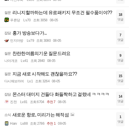
리니지할까하는데 유료패키지 무조건 필수품이야??
질문
18
댓글
푸른당
Lv.70
조회 3058
08-05
홍가 방송보다가...
잡담
7
댓글
민지아방
Lv.79
조회 3080
08-05
찬란한여름의기운 질문드려요
질문
9
댓글
나야개코
Lv.41
조회 2840
08-05
지금 새로 시작해도 괜찮을까요??
질문
15
댓글
다시해보까여
Lv.1
조회 3264
08-05
몬스터 대미지 건들다 화들짝하고 걸렸네 ㅋㅋㅋㅋ
잡담
14
댓글
진천
Lv.81
조회 6704
추천 7
08-05
새로운 항로, 미리가는 해적섬
소식
1
댓글
Harv
Lv.88
조회 2786
추천 1
08-05