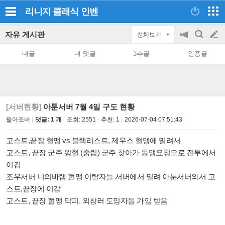
리니지 클래식
인벤
자유 게시판
전체보기
공
검
글
지
색
내글
내 댓글
3추글
인증글
on/off
쓰
기
[서버현황]
아툰서버 7월 4일 구도 현황
팔아조바
댓글: 1 개
조회:
2551
추천:
1
2026-07-04 07:51:43
고스트,끝장 혈맹 vs 블랙리스트, 제우스 혈맹에 밀려서
고스트, 끝장 군주 왕혈 (중립) 군주 찾아가 동맹요청으로 전투에서
이김
조우서버 너의바램 혈맹 이탈자들 서버에서 밀려 아툰서버와서 고
스트,끝장에 이갑
고스트, 끝장 혈맹 막피, 외창러 도망자들 가입 받음