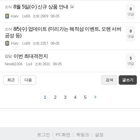
8월 5일(수) 신규 상품 안내
소식
0
댓글
Harv
Lv.88
조회 2909
08-05
8/5(수) 업데이트 (미리가는 해적섬 이벤트, 오렌 서버
소식
0
공성 등)
댓글
Harv
Lv.88
조회 2357
08-05
이번 최대격전지
잡담
5
댓글
Newbi1004
Lv.4
조회 2631
08-05
최근
다음
검색
글쓰기
1
2
3
4
5
로그인
PC화면
퀵링크
설정