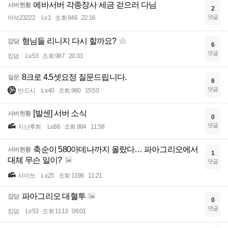
에바서버 각종장사 세금 걷으러 다님
서버현황
2
댓글
마석23222
Lv.1
조회 846
22:16
형님들 리니지 다시 할까요?
잡담
6
댓글
킹덤
Lv.53
조회 987
20:33
8크로 4.5셋요정 질문드립니다.
질문
6
댓글
반드시
Lv.40
조회 980
15:50
[발센] 서버 소식
서버현황
0
댓글
지난후회
Lv.86
조회 884
11:58
축순이 580아데나까지 올랐다… 파아그리오에서
서버현황
1
대체 무슨 일이?
댓글
샤이쓰
Lv.25
조회 1198
11:21
파아그리오 대혈투
잡담
0
댓글
킹덤
Lv.53
조회 1113
06:01