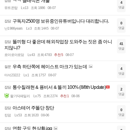
ㅋㅋ 클래식은 개뿔
잡담
4
댓글
뮤트온탑
Lv.13
조회 1886
08-07
구독자2500명 보유중인유튜버입니다 대리합니다.
잡담
0
댓글
난1986years
Lv.3
조회 1445
08-07
똘끼형 다 좋은데 해외작업장 도와주는 짓은 좀 아니
잡담
41
지않냐?
댓글
로아로아로앜
Lv.43
조회 4783
추천 5
08-07
우측 하단쪽에 헤이스트 마크가 있는데
질문
4
댓글
마석23222
Lv.1
조회 1757
08-07
통수칠래현 & 푱비서 & 똘끼 100% (8/8th Update)
잡담
2
댓글
왈가닥패밀리
Lv.75
조회 2274
추천 1
08-06
아스테어 주똘단 창단
잡담
0
댓글
킹덤
Lv.53
조회 1620
08-06
연합 구도 현상황.jpg
잡담