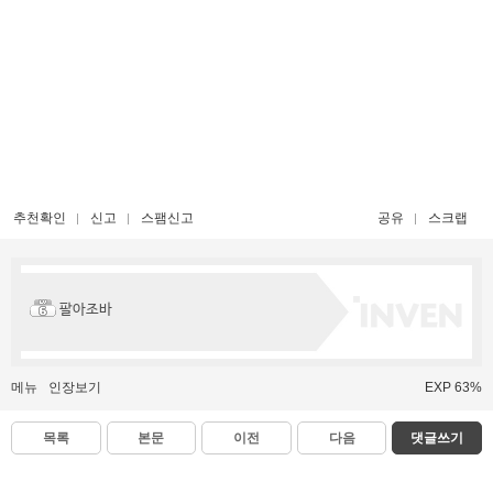
추천확인
신고
스팸신고
공유
스크랩
팔아조바
메뉴
인장보기
EXP 63%
목록
본문
이전
다음
댓글쓰기