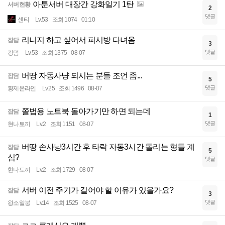
아툰서버 대장간 강화일기 1탄
서버현황
2
댓글
센티
Lv.53
조회 1074
01:10
리니지 하고 싶어서 피시방 다녀옴
잡담
3
댓글
킹덤
Lv.53
조회 1375
08-07
버땅 자동사냥 되시는 분들 조언 좀...
잡담
5
댓글
황제온라인
Lv.25
조회 1496
08-07
쫄법용 노트북 돌아가기만 하면 되는데
잡담
1
댓글
현나토끼
Lv.2
조회 1151
08-07
버땅 손사냥3시간 후 타락 자동3시간 돌리는 형들 계
잡담
5
심?
댓글
현나토끼
Lv.2
조회 1729
08-07
서버 이전 주기가 길어야 할 이유가 있을가요?
잡담
3
댓글
왕소알붕
Lv.14
조회 1525
08-07