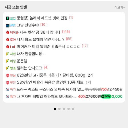
지금 뜨는 인벤
더보기+
[1]
풍월량) 놀래서 헤드셋 벗어 던짐
클립
[10]
그냥 안녕수야
클립
[116]
제논 윗잠 공 36퍼 팝니다
메이플
[55]
다시 봐도 올해의 명언 아님...?
로아
[17]
페이커가 미리 알려준 방출순서 ㄷㄷㄷㄷ
LoL
내차 인증합니당~
차벤
운문댐
여행
[4]
힐러는 안나오고
명조
62%할인 고기중독 매운 돼지갈비찜, 800g, 2개
핫딜
58%할인 애슐리 볶음밥 올인원 10종 세트, 1개
핫딜
드래곤 퀘스트 몬스터즈 3 마족 왕자와 엘프의 여행 Dragon Quest Monsters The Dark Prince
49,800원
75%
12,450원
특가
나 혼자만 레벨업 어라이즈 오버드라이브 Solo Leveling Arise
40%
27,600원
3,000
특가