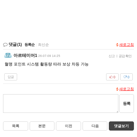
댓글
(1)
등록순
|
최신순
새로고침
아르테미어1
26-07-09 14:25
신고
|
공감 확인
혈맹 포인트 시스템 활동량 따라 보상 차등 가능
답글
0
0
새로고침
등록
목록
본문
이전
다음
댓글보기