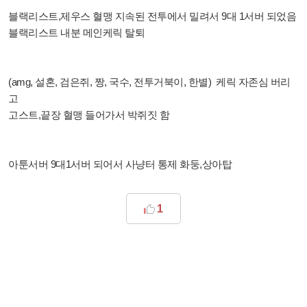
블랙리스트,제우스 혈맹 지속된 전투에서 밀려서 9대 1서버 되었음
블랙리스트 내분 메인케릭 탈퇴
(amg, 설혼, 검은쥐, 짱, 국수, 전투거북이, 한별) 케릭 자존심 버리
고
고스트,끝장 혈맹 들어가서 박쥐짓 함
아툰서버 9대1서버 되어서 사냥터 통제 화둥,상아탑
1