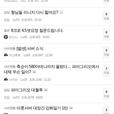
댓글
마석23222
Lv.1
조회 791
22:16
형님들 리니지 다시 할까요?
잡담
6
댓글
킹덤
Lv.53
조회 925
20:33
8크로 4.5셋요정 질문드립니다.
질문
6
댓글
반드시
Lv.40
조회 925
15:50
[발센] 서버 소식
서버현황
0
댓글
지난후회
Lv.86
조회 847
11:58
축순이 580아데나까지 올랐다… 파아그리오에서
서버현황
1
대체 무슨 일이?
댓글
샤이쓰
Lv.25
조회 1140
11:21
파아그리오 대혈투
잡담
0
댓글
킹덤
Lv.53
조회 1078
06:01
아툰서버 대장간 강화일기 1탄
서버현황
2