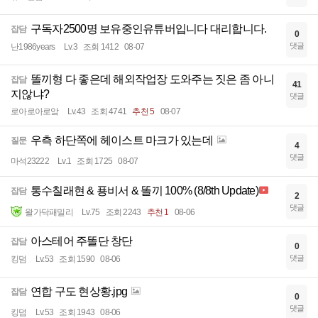
구독자2500명 보유중인유튜버입니다 대리합니다.
잡담
0
댓글
난1986years
Lv.3
조회 1412
08-07
똘끼형 다 좋은데 해외작업장 도와주는 짓은 좀 아니
잡담
41
지않냐?
댓글
로아로아로앜
Lv.43
조회 4741
추천 5
08-07
우측 하단쪽에 헤이스트 마크가 있는데
질문
4
댓글
마석23222
Lv.1
조회 1725
08-07
통수칠래현 & 푱비서 & 똘끼 100% (8/8th Update)
잡담
2
댓글
왈가닥패밀리
Lv.75
조회 2243
추천 1
08-06
아스테어 주똘단 창단
잡담
0
댓글
킹덤
Lv.53
조회 1590
08-06
연합 구도 현상황.jpg
잡담
0
댓글
킹덤
Lv.53
조회 1943
08-06