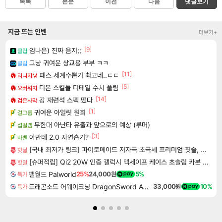
목록
본문
이전
다음
댓글보기
지금 뜨는 인벤
더보기+
[9]
임나은) 진짜 음지;;
클립
그냥 귀여운 상교용 부부 ㅋㅋ
클립
[11]
패스 세계수뽑기 최고네..ㄷㄷ
리니지M
[5]
디몬 스킬들 디테일 수치 풀림
오버워치
[14]
강 재련석 스펙 떴다
검은사막
[1]
귀여운 아일릿 원희
걸그룹
무한대 아난타 유출과 앞으로의 예상 (루머)
섭컬겜
[3]
아반테 2.0 자연흡기?
차벤
[국내 최저가 링크] 파이토메이드 저자극 초극세 프리미엄 칫솔, 10개입, 3세트
핫딜
[슈퍼적립] Qi2 20W 인증 갤럭시 맥세이프 케이스 초슬림 카본 에어스킨아라미드 맥핏 갤럭시Z 폴드8 울트라, 아라미드, 블랙
핫딜
팰월드 Palworld
25%
24,000원
5%
특가
드래곤소드 어웨이크닝 DragonSword Awakening
33,000원
10%
특가