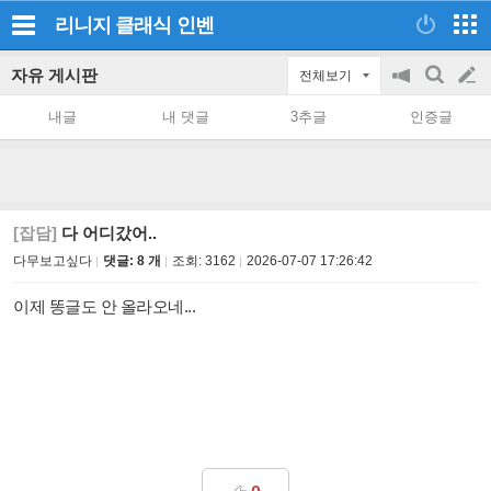
리니지 클래식
인벤
자유 게시판
전체보기
공
검
글
지
색
내글
내 댓글
3추글
인증글
on/off
쓰
기
[잡담]
다 어디갔어..
다무보고싶다
댓글: 8 개
조회:
3162
2026-07-07 17:26:42
이제 똥글도 안 올라오네...