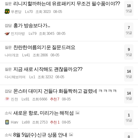
리니지할까하는데 유료패키지 무조건 필수품이야??
질문
18
댓글
푸른당
Lv.70
조회 3023
08-05
홍가 방송보다가...
잡담
7
댓글
민지아방
Lv.79
조회 3045
08-05
찬란한여름의기운 질문드려요
질문
9
댓글
나야개코
Lv.41
조회 2806
08-05
지금 새로 시작해도 괜찮을까요??
질문
14
댓글
다시해보까여
Lv.1
조회 3232
08-05
몬스터 대미지 건들다 화들짝하고 걸렸네 ㅋㅋㅋㅋ
잡담
14
댓글
진천
Lv.81
조회 6666
추천 7
08-05
새로운 항로, 미리가는 해적섬
소식
1
댓글
Harv
Lv.88
조회 2753
추천 1
08-05
8월 5일(수) 신규 상품 안내
소식
0