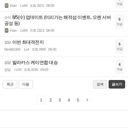
댓글
Harv
Lv.88
조회 2870
08-05
8/5(수) 업데이트 (미리가는 해적섬 이벤트, 오렌 서버
소식
0
공성 등)
댓글
Harv
Lv.88
조회 2323
08-05
이번 최대격전지
잡담
5
댓글
Newbi1004
Lv.4
조회 2600
08-05
발라카스 케이연합 대승
잡담
4
댓글
킹덤
Lv.53
조회 3285
08-05
최근
다음
검색
글쓰기
1
2
3
4
5