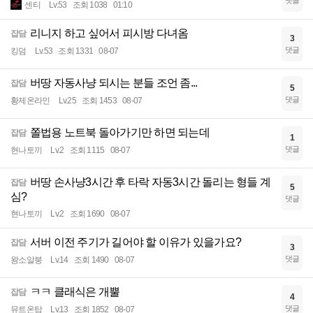
댓글
센티
Lv.53
조회 1038
01:10
리니지 하고 싶어서 피시방 다녀옴
잡담
3
댓글
킹덤
Lv.53
조회 1331
08-07
버땅 자동사냥 되시는 분들 조언 좀...
잡담
5
댓글
황제온라인
Lv.25
조회 1453
08-07
쫄법용 노트북 돌아가기만 하면 되는데
잡담
1
댓글
현나토끼
Lv.2
조회 1115
08-07
버땅 손사냥3시간 후 타락 자동3시간 돌리는 형들 계
잡담
5
심?
댓글
현나토끼
Lv.2
조회 1690
08-07
서버 이전 주기가 길어야 할 이유가 있을가요?
잡담
3
댓글
왕소알붕
Lv.14
조회 1490
08-07
ㅋㅋ 클래식은 개뿔
잡담
4
댓글
뮤트온탑
Lv.13
조회 1852
08-07