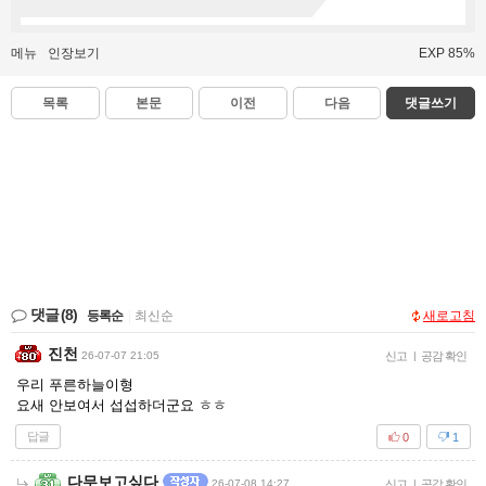
메뉴
인장보기
EXP 85%
목록
본문
이전
다음
댓글쓰기
댓글
(8)
등록순
|
최신순
새로고침
진천
26-07-07 21:05
신고
|
공감 확인
우리 푸른하늘이형
요새 안보여서 섭섭하더군요 ㅎㅎ
답글
0
1
다무보고싶다
26-07-08 14:27
신고
|
공감 확인