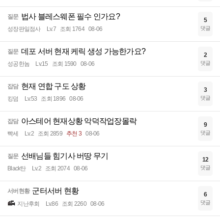
법사 블레스웨폰 필수 인가요?
질문
5
댓글
성장판일점사
Lv.7
조회 1764
08-06
데포 서버 현재 케릭 생성 가능한가요?
질문
2
댓글
성공한놈
Lv.15
조회 1590
08-06
현재 연합 구도 상황
잡담
3
댓글
킹덤
Lv.53
조회 1896
08-06
아스테어 현재상황 악덕작업장몰락
잡담
9
댓글
빡세
Lv.2
조회 2859
추천 3
08-06
선배님들 힘기사 버땅 무기
질문
12
댓글
Black탄
Lv.2
조회 2074
08-06
군터서버 현황
서버현황
6
댓글
지난후회
Lv.86
조회 2260
08-06