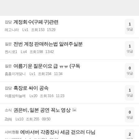
계정회수(구페구)관련
잡담
1
댓글
레고나라
Lv.1
조회 153
15:29
전번 계정 판매하는법 알려주실분
질문
1
댓글
켄시로1
Lv.4
조회 198
13:42
여름기운 질문이요 급 ㅠㅠ (구독
질문
0
댓글
흠흠이게맞니
Lv.1
조회 234
11:34
흑장로 싸이 공속
잡담
1
댓글
여름밤하늘에
Lv.20
조회 316
11:23
권은비, 일본 공연 꼭노 영상
소식
0
댓글
Zqisj
Lv.10
조회 255
09:50
에바서버 각종장사 세금 걷으러 다님
서버현황
2