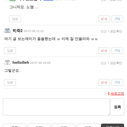
그니까요..노잼....
답글
0
0
히죽2
26-07-09 11:01
신고
|
공감 확인
여기 글 보는재미가 쏠쏠했는데 ㅠ 이제 잘 안올라와 ㅠㅠ
답글
0
0
hellolleh
26-07-09 18:09
신고
|
공감 확인
그렇군요..
답글
0
0
새로고침
등록