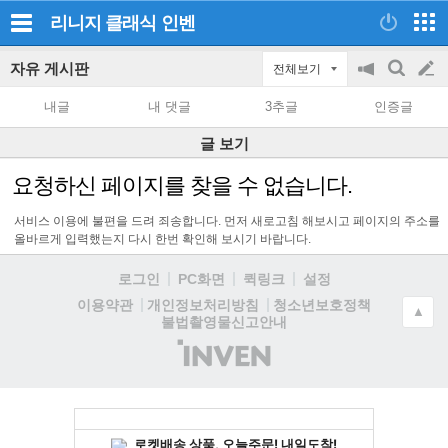
리니지 클래식
인벤
자유 게시판
전체보기
공
검
글
지
색
내글
내 댓글
3추글
인증글
on/off
쓰
글 보기
기
요청하신 페이지를 찾을 수 없습니다.
서비스 이용에 불편을 드려 죄송합니다. 먼저 새로고침 해보시고 페이지의 주소를
올바르게 입력했는지 다시 한번 확인해 보시기 바랍니다.
로그인
PC화면
퀵링크
설정
청소년보호정책
이용약관
개인정보처리방침
▲
불법촬영물신고안내
(주)
인
벤