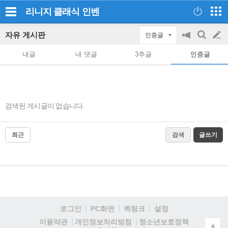
리니지 클래식
인벤
자유 게시판
인증글
공
검
글
지
색
내글
내 댓글
3추글
인증글
on/off
쓰
기
검색된 게시글이 없습니다.
최근
검색
글쓰기
로그인
PC화면
퀵링크
설정
청소년보호정책
이용약관
개인정보처리방침
▲