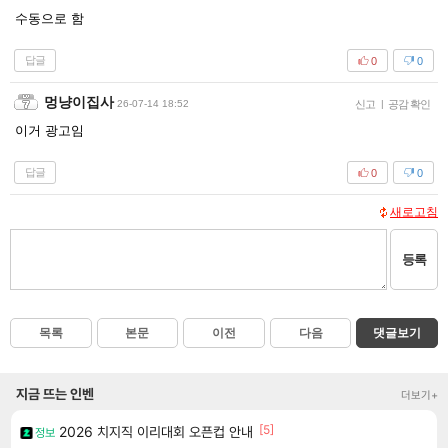
수동으로 함
답글
0
0
멍냥이집사
26-07-14 18:52
신고
|
공감 확인
이거 광고임
답글
0
0
새로고침
등록
목록
본문
이전
다음
댓글보기
지금 뜨는 인벤
더보기+
[5]
2026 치지직 이리대회 오픈컵 안내
정보