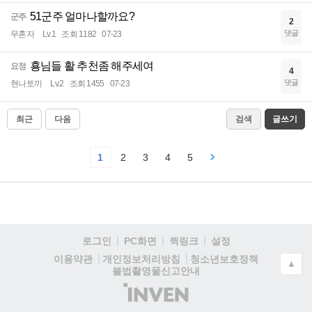
51군주 얼마나할까요?
군주
2
댓글
무혼자
Lv.1
조회 1182
07-23
횽님들 활 추천좀 해주세여
요정
4
댓글
현나토끼
Lv.2
조회 1455
07-23
최근
다음
검색
글쓰기
1
2
3
4
5
로그인
PC화면
퀵링크
설정
청소년보호정책
이용약관
개인정보처리방침
▲
불법촬영물신고안내
(주)
인