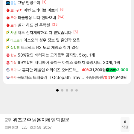
[1]
그냥 안녕수야
클립
[6]
이번 드라이브 이쁘네
오버워치
[94]
퍼클영상 보다 현타오네
로아
[35]
벨가 하드 찐 투력컷
로아
[6]
저도 신차계약하고 차 받았습니다
차벤
아스오라 성우 정보 및 출연작 모음
아스오라
프로젝트 RX 도쿄 게임쇼 참가 결정
섭컬겜
50%할인 배터지는 고기듬뿍 감자탕, 5kg, 1개
핫딜
69%할인 쟈니베어 붙이는 아이스 쿨패치 쿨링시트, 30개, 1팩
핫딜
나 혼자만 레벨업 어라이즈 오버드라이브 디럭스 에디션 Solo Leveling Arise Overdrive Deluxe Edition
40%
31,200원
3,000
특가
옥토패스 트래블러 II Octopath Traveler II
49,800원
70%
14,940원
특가
위즈군주 낡은지혜 엠틱질문
군주
0
댓글
코판최고
Lv.5
조회 58
20:57