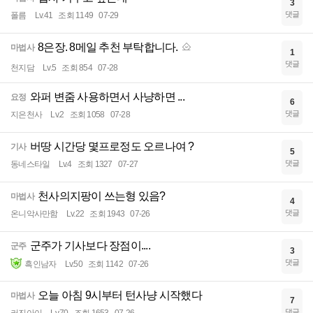
3
댓글
폴름
Lv.41
조회 1149
07-29
8은장. 8메일 추천 부탁합니다.
마법사
1
댓글
천지담
Lv.5
조회 854
07-28
와퍼 변줌 사용하면서 사냥하면 ...
요정
6
댓글
지은천사
Lv.2
조회 1058
07-28
버땅 시간당 몇프로정도 오르나여 ?
기사
5
댓글
동네스타일
Lv.4
조회 1327
07-27
천사의지팡이 쓰는형 있음?
마법사
4
댓글
온니악사만함
Lv.22
조회 1943
07-26
군주가 기사보다 장점이....
군주
3
댓글
흑인남자
Lv.50
조회 1142
07-26
오늘 아침 9시부터 턴사냥 시작했다
마법사
7
댓글