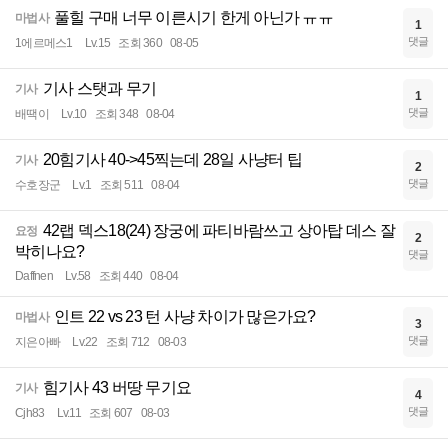
풀힐 구매 너무 이른시기 한게 아닌가 ㅠㅠ
마법사
1
댓글
1에르메스1
Lv.15
조회 360
08-05
기사 스탯과 무기
기사
1
댓글
배땍이
Lv.10
조회 348
08-04
20힘기사 40->45찍는데 28일 사냥터 팁
기사
2
댓글
수호장군
Lv.1
조회 511
08-04
42랩 덱스18(24) 장궁에 파티바람쓰고 상아탑 데스 잘
요정
2
박히나요?
댓글
Daffnen
Lv.58
조회 440
08-04
인트 22 vs 23 턴 사냥 차이가 많은가요?
마법사
3
댓글
지은아빠
Lv.22
조회 712
08-03
힘기사 43 버땅 무기요
기사
4
댓글
Cjh83
Lv.11
조회 607
08-03