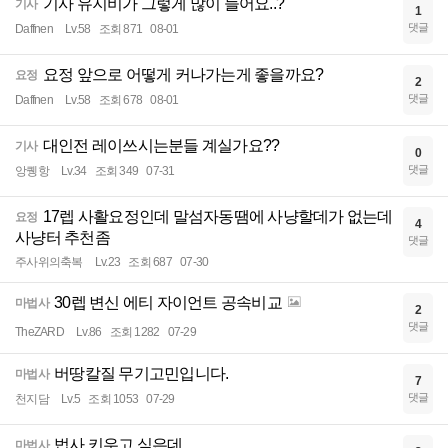
기사 유지비가 그렇게 많이 들어요..?
기사
1
댓글
Daffnen
Lv.58
조회 871
08-01
요정 앞으로 어떻게 커나가는게 좋을까요?
요정
2
댓글
Daffnen
Lv.58
조회 678
08-01
대인전 레이쓰시는분들 계실가요??
기사
0
댓글
앙퀭항
Lv.34
조회 349
07-31
17렙 사활요정인데 말섬자동땜에 사냥할데가 없는데
요정
4
사냥터 추천좀
댓글
주사위의축복
Lv.23
조회 687
07-30
30렙 변신 에티 자이언트 공속비교
마법사
2
댓글
TheZARD
Lv.86
조회 1282
07-29
버땅칼질 무기고민입니다.
마법사
7
댓글
천지담
Lv.5
조회 1053
07-29
법사 키우고 싶은데
마법사