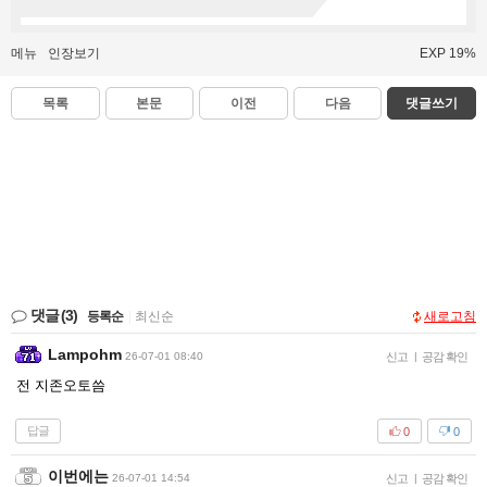
메뉴
인장보기
EXP 19%
목록
본문
이전
다음
댓글쓰기
댓글
(3)
등록순
|
최신순
새로고침
Lampohm
26-07-01 08:40
신고
|
공감 확인
전 지존오토씀
답글
0
0
이번에는
26-07-01 14:54
신고
|
공감 확인