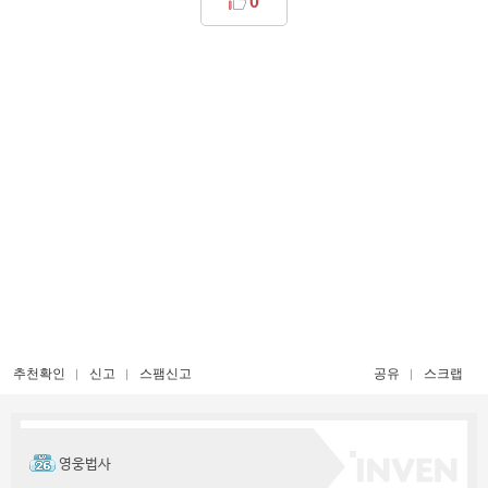
0
추천확인
신고
스팸신고
공유
스크랩
영웅법사