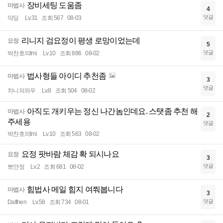
장비세팅 도움좀
마법사
4
댓글
악딩
Lv.31
조회 567
08-03
리니지 검요정이 평생 로망이었는데
요정
5
댓글
박찬호의tmi
Lv.10
조회 886
08-02
법사형들 아이디 추천좀
마법사
3
댓글
차니의와우
Lv.8
조회 504
08-02
아직도 개키우는 정신 나간놈인데요. 스탯좀 추천 해
마법사
2
주세용
댓글
박찬호의tmi
Lv.10
조회 563
08-02
요정 팟바람 체감 확 되시나요
요정
3
댓글
뽀얀정
Lv.2
조회 681
08-02
힘법사 메일 힘지 여쭤봅니다
마법사
3
댓글
Daffnen
Lv.58
조회 734
08-01