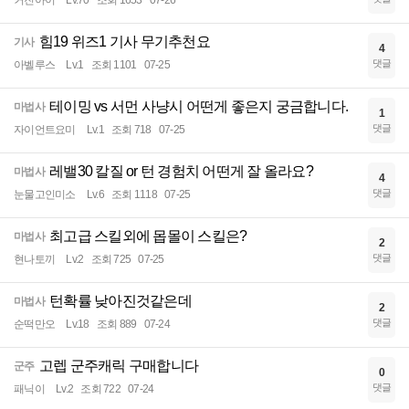
커진아이
Lv.70
조회 1653
07-26
힘19 위즈1 기사 무기추천요
기사
4
댓글
아벨루스
Lv.1
조회 1101
07-25
테이밍 vs 서먼 사냥시 어떤게 좋은지 궁금합니다.
마법사
1
댓글
자이언트요미
Lv.1
조회 718
07-25
레밸30 칼질 or 턴 경험치 어떤게 잘 올라요?
마법사
4
댓글
눈물고인미소
Lv.6
조회 1118
07-25
최고급 스킬외에 몹몰이 스킬은?
마법사
2
댓글
현나토끼
Lv.2
조회 725
07-25
턴확률 낮아진것같은데
마법사
2
댓글
순떡만오
Lv.18
조회 889
07-24
고렙 군주캐릭 구매합니다
군주
0
댓글
패닉이
Lv.2
조회 722
07-24