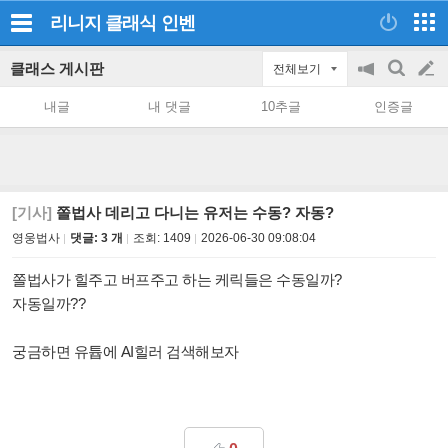
리니지 클래식
인벤
클래스 게시판
전체보기
공
검
글
지
색
내글
내 댓글
10추글
인증글
on/off
쓰
기
[기사]
쫄법사 데리고 다니는 유저는 수동? 자동?
영웅법사
댓글: 3 개
조회:
1409
2026-06-30 09:08:04
쫄법사가 힐주고 버프주고 하는 케릭들은 수동일까?
자동일까??
궁금하면 유튭에 AI힐러 검색해보자