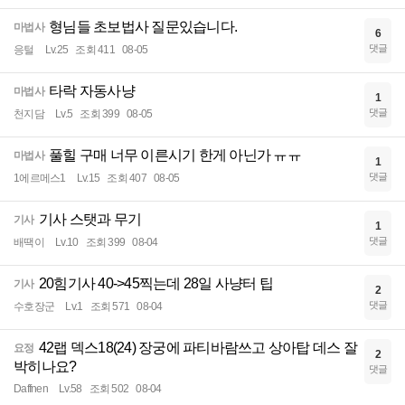
형님들 초보법사 질문있습니다.
마법사
6
댓글
응털
Lv.25
조회 411
08-05
타락 자동사냥
마법사
1
댓글
천지담
Lv.5
조회 399
08-05
풀힐 구매 너무 이른시기 한게 아닌가 ㅠㅠ
마법사
1
댓글
1에르메스1
Lv.15
조회 407
08-05
기사 스탯과 무기
기사
1
댓글
배땍이
Lv.10
조회 399
08-04
20힘기사 40->45찍는데 28일 사냥터 팁
기사
2
댓글
수호장군
Lv.1
조회 571
08-04
42랩 덱스18(24) 장궁에 파티바람쓰고 상아탑 데스 잘
요정
2
박히나요?
댓글
Daffnen
Lv.58
조회 502
08-04