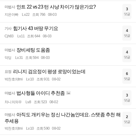
인트 22 vs 23 턴 사냥 차이가 많은가요?
마법사
3
댓글
지은아빠
Lv.22
조회 766
08-03
힘기사 43 버땅 무기요
기사
4
댓글
Cjh83
Lv.11
조회 644
08-03
장비세팅 도움좀
마법사
4
댓글
악딩
Lv.31
조회 594
08-03
리니지 검요정이 평생 로망이었는데
요정
6
댓글
박찬호의tmi
Lv.10
조회 931
08-02
법사형들 아이디 추천좀
마법사
3
댓글
차니의와우
Lv.8
조회 523
08-02
아직도 개키우는 정신 나간놈인데요. 스탯좀 추천 해
마법사
2
주세용
댓글
박찬호의tmi
Lv.10
조회 590
08-02