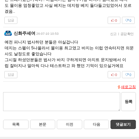
도 몰이용 엄청좋았고 사실 베지는 데지랑 베지 둘다들고있었어서 모르
겠음..
답글
0
0
신화주세여
26-07-10 10:53
신고
|
공감 확인
예전 피니지 법사하던 분들은 아실겁니다
데지는 스펠이 5나올라서 몰이용 최고였고 바지는 이럽 연속터지면 의문
사도 날정도로 좋았습니다
그시절 하셨던분들은 법사가 바지 구하게되면 아지트 문지방에서 이
럽 잘터지나 얼마씩 다나 테스트하고 와 했던 기억이 있으실거에요
답글
0
0
새로고침
등록
목록
본문
이전
다음
댓글보기