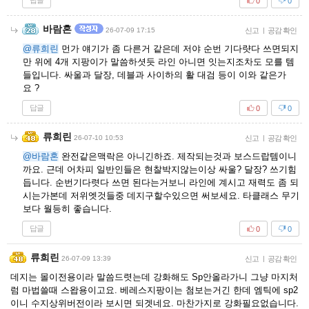
답글
0
0
바람혼
26-07-09 17:15
신고
|
공감 확인
@류희린
먼가 얘기가 좀 다른거 같은데 저야 순번 기다럇다 쓰면되지
만 위에 4개 지팡이가 말씀하셧듯 라인 아니면 잇는지조차도 모를 템
들입니다. 싸울과 달장, 데블과 사이하의 활 대검 등이 이와 같은가
요 ?
답글
0
0
류희린
26-07-10 10:53
신고
|
공감 확인
@바람혼
완전같은맥락은 아니긴하죠. 제작되는것과 보스드랍템이니
까요. 근데 어차피 일반인들은 현찰박지않는이상 싸울? 달장? 쓰기힘
듭니다. 순번기다렷다 쓰면 된다는거보니 라인에 계시고 재력도 좀 되
시는가본데 저위엣것들중 데지구할수있으면 써보세요. 타클래스 무기
보다 월등히 좋습니다.
답글
0
0
류희린
26-07-09 13:39
신고
|
공감 확인
데지는 몰이전용이라 말씀드렷는데 강화해도 Sp안올라가니 그냥 마지처
럼 마법쓸때 스왑용이고요. 베레스지팡이는 첨보는거긴 한데 엠틱에 sp2
이니 수지상위버전이라 보시면 되겟네요. 마찬가지로 강화필요없습니다.