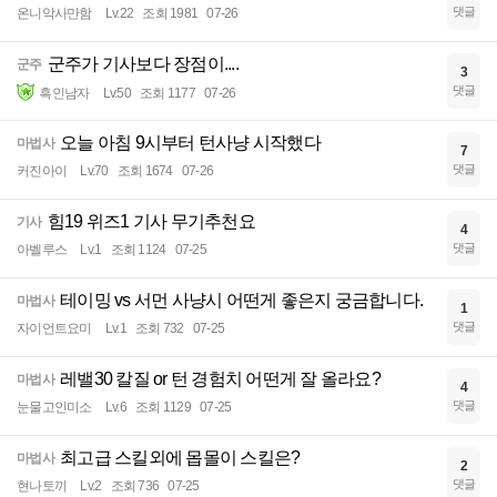
댓글
온니악사만함
Lv.22
조회 1981
07-26
군주가 기사보다 장점이....
군주
3
댓글
흑인남자
Lv.50
조회 1177
07-26
오늘 아침 9시부터 턴사냥 시작했다
마법사
7
댓글
커진아이
Lv.70
조회 1674
07-26
힘19 위즈1 기사 무기추천요
기사
4
댓글
아벨루스
Lv.1
조회 1124
07-25
테이밍 vs 서먼 사냥시 어떤게 좋은지 궁금합니다.
마법사
1
댓글
자이언트요미
Lv.1
조회 732
07-25
레밸30 칼질 or 턴 경험치 어떤게 잘 올라요?
마법사
4
댓글
눈물고인미소
Lv.6
조회 1129
07-25
최고급 스킬외에 몹몰이 스킬은?
마법사
2
댓글
현나토끼
Lv.2
조회 736
07-25