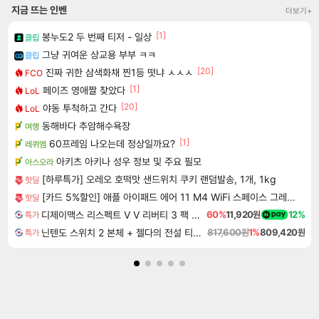
지금 뜨는 인벤
더보기+
[1]
봉누도2 두 번째 티저 - 일상
클립
그냥 귀여운 상교용 부부 ㅋㅋ
클립
[20]
진짜 귀한 삼색화채 찐1등 떳냐 ㅅㅅㅅ
FCO
[1]
페이즈 영애짤 찾았다
LoL
[20]
야동 투척하고 간다
LoL
동해바다 추암해수욕장
여행
[1]
60프레임 나오는데 정상일까요?
레퀴엠
아키츠 아키나 성우 정보 및 주요 필모
아스오라
[하루특가] 오레오 호떡맛 샌드위치 쿠키 랜덤발송, 1개, 1kg
핫딜
[카드 5%할인] 애플 아이패드 에어 11 M4 WiFi 스페이스 그레이, 128GB, WiFi전용
핫딜
디제이맥스 리스펙트 V V 리버티 3 팩 DJMAX RESPECT V V Liberty 3 Pack DLC
60%
11,920원
12%
특가
닌텐도 스위치 2 본체 + 젤다의 전설 티어스 오브 더 킹덤 닌텐도 스위치 2 에디션 + 젤다의 전설 브레스 오브 더 와일드 닌텐도 스위치 2 에디션 번들
817,600원
1%
809,420원
특가