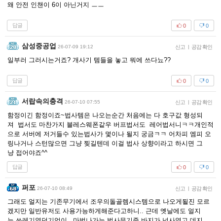
왜 안전 인챈이 6이 아닌거지 ㅡㅡ
답글
0
0
삼성중공업
26-07-09 19:12
신고
|
공감 확인
일부러 그러시는거죠? 개사기 템들을 놓고 뭐에 쓰다뇨??
답글
0
0
서랍속의충격
26-07-10 07:55
신고
|
공감 확인
함정이긴 함정이죠~법사템은 나오는순간 처음에는 다 호구값 형성되
져 법서도 마찬가지 블레스웨폰같우 버프법서도 레어법서니ㅋㅋ개인적
으로 서버에 저거들수 있는법사가 몇이나 될지 궁금ㅋㅋ 어차피 엠피 오
링나거나 스턴많으면 그냥 찢길텐데 이걸 법사 상향이라고 하시면 그
냥 접어야죠^^
답글
0
0
퍼포
26-07-10 08:49
신고
|
공감 확인
그래도 얼지는 기존무기에서 조우의돌골렘시스템으로 나오게될진 모르
겠지만 일반유저도 사용가능하게해준다고하니.. 근데 옛날에도 얼지
는 쓰레기였던기억이.. 마법나가는 법사무기중 바지가 넘사였고 데지