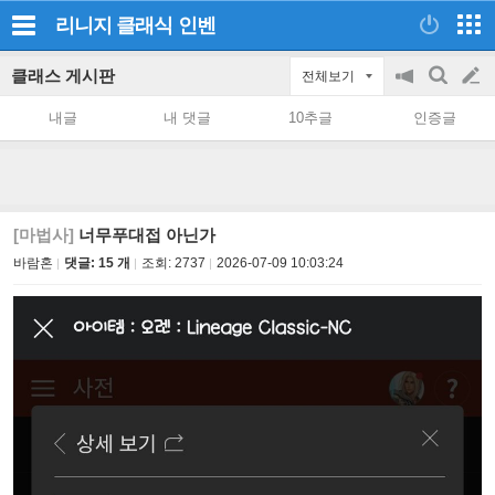
리니지 클래식
인벤
클래스 게시판
전체보기
공
검
글
지
색
내글
내 댓글
10추글
인증글
on/off
쓰
기
[마법사]
너무푸대접 아닌가
바람혼
댓글: 15 개
조회:
2737
2026-07-09 10:03:24