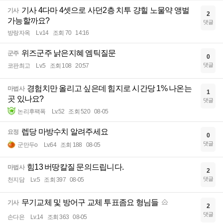
기사 4다마 4셋으로 사던2층 치투 걍힐 노물약 앵벌
기사
2
가능할까요?
댓글
방랑자옥
Lv.14
조회 70
14:16
위즈군주 낡은지혜 엠틱질문
군주
0
댓글
코판최고
Lv.5
조회 108
20:57
경험치만 올리고 싶은데 힘지로 시간당 1% 나온는
마법사
1
곳 있나요?
댓글
논리후팩폭
Lv.52
조회 520
08-05
렙당 마방수치 알려주세요
요정
0
댓글
군만두o
Lv.64
조회 188
08-05
힘13 버땅칼질 문의드립니다.
마법사
2
댓글
천지담
Lv.5
조회 397
08-05
무기교체 및 방어구 교체 투표좀요 형님들
기사
2
댓글
손다은
Lv.14
조회 363
08-05