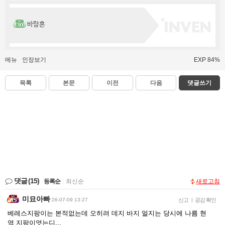
바람혼
메뉴
인장보기
EXP 84%
목록
본문
이전
다음
댓글쓰기
댓글
(15)
등록순
|
최신순
새로고침
미묘아빠
26-07-09 13:27
신고
|
공감 확인
베레스지팡이는 본적없는데 오히려 데지 바지 얼지는 당시에 나름 현
역 지팡이엿는디...