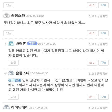
답글
0
0
솜몽스타
26-07-09 14:52
신고
|
공감 확인
푸대접이라니... 최근 몇주 법사만 상향 계속 해줬는데....
답글
0
0
바람혼
26-07-09 17:28
신고
|
공감 확인
적용 안되고 있던 인트수치가 적용된걸 보고 상향이라고 하시면 제
가 할말이 없습니다..
답글
0
0
솜몽스타
26-07-10 00:50
신고
|
공감 확인
@바람혼
인트 정상화 되면서.... 상아탑,엘모어,버땅에 나오고 턴사냥
하라고 악세까지 내줬는데 이게 상향이 아니면 뭘까요 원래 나올라
고 했던 거라 하시면 제가 할말이 없죠
답글
0
0
레이닝데이
26-07-09 16:38
신고
|
공감 확인