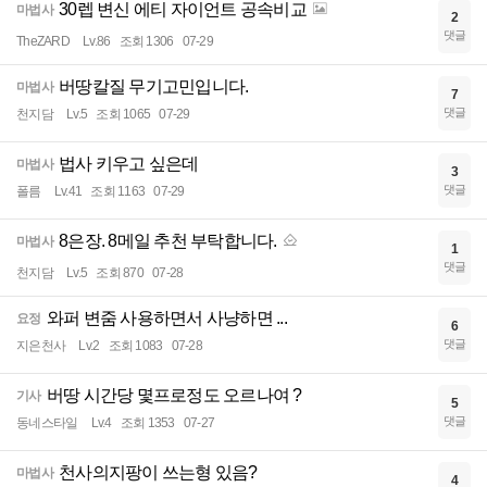
30렙 변신 에티 자이언트 공속비교
마법사
2
댓글
TheZARD
Lv.86
조회 1306
07-29
버땅칼질 무기고민입니다.
마법사
7
댓글
천지담
Lv.5
조회 1065
07-29
법사 키우고 싶은데
마법사
3
댓글
폴름
Lv.41
조회 1163
07-29
8은장. 8메일 추천 부탁합니다.
마법사
1
댓글
천지담
Lv.5
조회 870
07-28
와퍼 변줌 사용하면서 사냥하면 ...
요정
6
댓글
지은천사
Lv.2
조회 1083
07-28
버땅 시간당 몇프로정도 오르나여 ?
기사
5
댓글
동네스타일
Lv.4
조회 1353
07-27
천사의지팡이 쓰는형 있음?
마법사
4