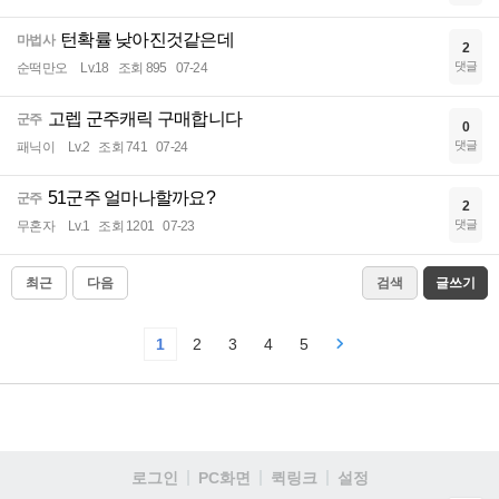
턴확률 낮아진것같은데
마법사
2
댓글
순떡만오
Lv.18
조회 895
07-24
고렙 군주캐릭 구매합니다
군주
0
댓글
패닉이
Lv.2
조회 741
07-24
51군주 얼마나할까요?
군주
2
댓글
무혼자
Lv.1
조회 1201
07-23
최근
다음
검색
글쓰기
1
2
3
4
5
로그인
PC화면
퀵링크
설정