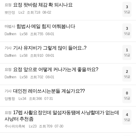
요정 팟바람 체감 확 되시나요
요정
3
댓글
뽀얀정
Lv.2
조회 718
08-02
힘법사 메일 힘지 여쭤봅니다
마법사
3
댓글
Daffnen
Lv.58
조회 755
08-01
기사 유지비가 그렇게 많이 들어요..?
기사
1
댓글
Daffnen
Lv.58
조회 910
08-01
요정 앞으로 어떻게 커나가는게 좋을까요?
요정
2
댓글
Daffnen
Lv.58
조회 702
08-01
대인전 레이쓰시는분들 계실가요??
기사
0
댓글
앙퀭항
Lv.34
조회 366
07-31
17렙 사활요정인데 말섬자동땜에 사냥할데가 없는데
요정
4
사냥터 추천좀
댓글
주사위의축복
Lv.23
조회 709
07-30