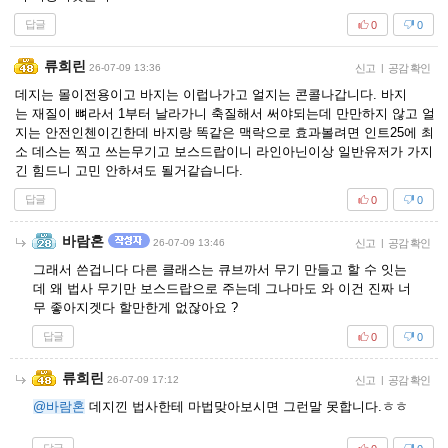
답글
0
0
류희린
26-07-09 13:36
신고
|
공감 확인
데지는 몰이전용이고 바지는 이럽나가고 얼지는 콘콜나갑니다. 바지
는 재질이 뼈라서 1부터 날라가니 축질해서 써야되는데 만만하지 않고 얼
지는 안전인첸이긴한데 바지랑 똑같은 맥락으로 효과볼려면 인트25에 최
소 데스는 찍고 쓰는무기고 보스드랍이니 라인아닌이상 일반유저가 가지
긴 힘드니 고민 안하셔도 될거같습니다.
답글
0
0
바람혼
26-07-09 13:46
신고
|
공감 확인
그래서 쓴겁니다 다른 클래스는 큐브까서 무기 만들고 할 수 잇는
데 왜 법사 무기만 보스드랍으로 주는데 그나마도 와 이건 진짜 너
무 좋아지겟다 할만한게 없잖아요 ?
답글
0
0
류희린
26-07-09 17:12
신고
|
공감 확인
@바람혼
데지낀 법사한테 마법맞아보시면 그런말 못합니다.ㅎㅎ