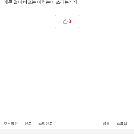
데몬 얼녀 바포는 머하는데 쓰라는거지
0
추천확인
신고
스팸신고
공유
스크랩