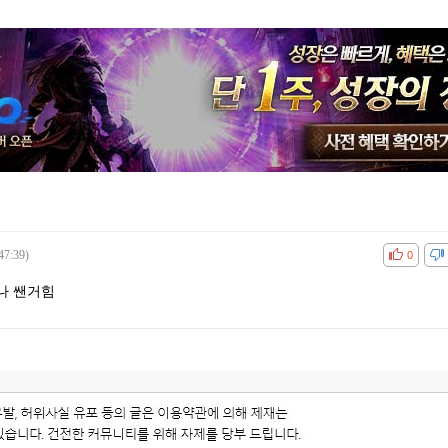
47:39)
공감
비공감
0
나 쌘거힘