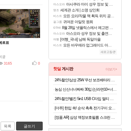
아사쿠라 마이 성우 정보 및 주요 필모
아스오라
세계관 소개 | 소명 상인회
명조
모든 요리/작물 책 획득 위치 공략 (36개) - 미식가 도전과제
비스트
귀여운 아일릿 원희
걸그룹
8월 28일 넷플릭스에서 예고편 공개 예정
GTA6
아스오라 성우 정보 및 출연작 모음
아스오라
[여행_국내] 남해 독일마을
여행
메르표
모든 바우에라 업그레이드 아이템 획득 위치 공략 (89개)
비스트
새로고침
비궁
3165
추천
0
핫딜
게시판
더보기+
24%할인!삼성 25W 무선 보조배터리 고속 대용량 C타입 10000mAh 홀더 세트 베이지
농심 신신너너짜짜 30입 (신라면10+너구리10+짜파게티10)
24%할인!벨킨 5in1 USB C타입 멀티 허브 AVC007bt 아이폰 아이패드 맥북 프로 에어 노트북 호환
[더주] 한입 쏙! 순삭 촉촉 전기구이 오다리 180g (50-60미)
[정품 AR] 삼성 액정보호필름 스크린 프로텍터 갤럭시S26 울트라, 2매입
목록
글쓰기