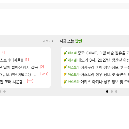
지금 뜨는
팟벤
더보기+
[4]
치 공략 (30개) - 방랑 결투가
펄없의 퍼주는듯하면서 악랄한 B
중국 CXMT, D램 매출 점유율 7%…
검은사막
해외겜
[1]
[5]
스프레이어들!!
위치 공략 (36개) - 미식가 도전과제
주말패키지 결과.....
메모리 3사, 2027년 생산분 완
리니지M
해외겜
[1]
[2]
[5]
?
던 일이 벌어진 참사 같음
D.mon 스킬셋 나왔다
아사쿠라 마이 성우 정보 및 주
오버워치
아스오라
[261]
규모 인원이탈종용 추정사건
과 앞으로의 예상 (루머)
☆무료☆ 템세팅 사이트 개발자입
아스오라 성우 정보 및 출연작 
메이플
아스오라
[22]
- 서리화신의 분노 티저
환 쪼매 서운함..
환산 13만 스펙으로 삐져서 매주 수로 10만점 치
아키츠 아키나 성우 정보 및 주
메이플
아스오라