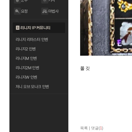
군주
기사
요정
마법사
리니지 IP 커뮤니티
리니지 리마스터 인벤
리니지2 인벤
리니지M 인벤
리니지2M 인벤
쫄 깃
리니지W 인벤
저니 오브 모나크 인벤
목록
|
댓글(
1
)