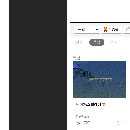
인증글
전체
득템
러쉬
득템
네이쳐스 블레싱
[5]
Daffnen
1,727
1