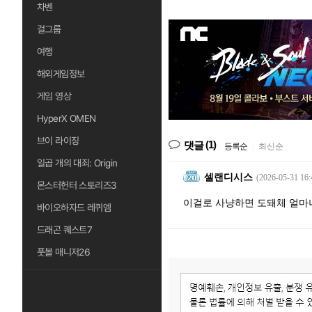
차벤
걸그룹
여행
해외게임정보
게임 영상
HyperX OMEN
브이 라이징
(1)
댓글
등록순
|
최신순
일곱 개의 대죄: Origin
셀랜디시스
(2026-05-31 16:
몬스터헌터 스토리즈3
이걸로 사냥하면 도돼체 얼마
바이오하자드 레퀴엠
드래곤 퀘스트7
풋볼 매니저26