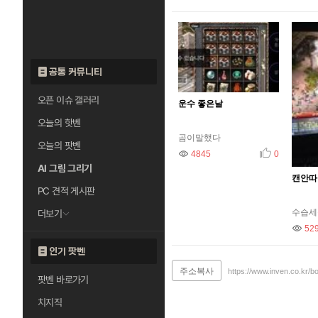
공통 커뮤니티
오픈 이슈 갤러리
운수 좋은날
오늘의 핫벤
곰이말했다
오늘의 팟벤
조회
4845
추천
0
AI 그림 그리기
캔안따
PC 견적 게시판
수습세
더보기
조회
52
인기 팟벤
주소복사
https://www.inven.co.kr/b
팟벤 바로가기
치지직