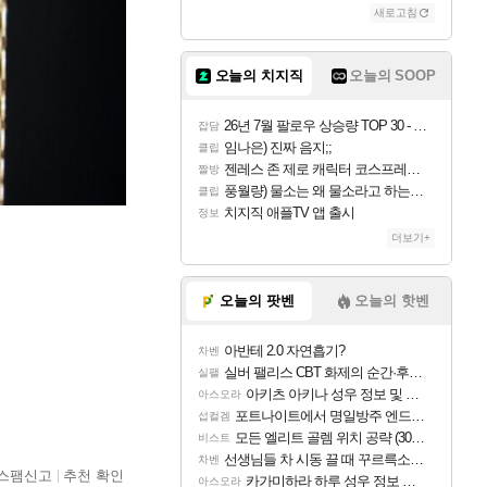
새로고침
오늘의 치지직
오늘의 SOOP
26년 7월 팔로우 상승량 TOP 30 - 월간 치지직
잡담
임나은) 진짜 음지;;
클립
젠레스 존 제로 캐릭터 코스프레한 꽁주
짤방
풍월량) 물소는 왜 물소라고 하는거야? 아! 그만 ㅋㅋ
클립
치지직 애플TV 앱 출시
정보
더보기+
오늘의 팟벤
오늘의 핫벤
아반테 2.0 자연흡기?
차벤
실버 팰리스 CBT 화제의 순간·후기 모음
실팰
아키츠 아키나 성우 정보 및 주요 필모
아스오라
포트나이트에서 명일방주 엔드필드 [펠리카] 판매 예정
섭컬겜
모든 엘리트 골렘 위치 공략 (30개) - 방랑 결투가
비스트
선생님들 차 시동 끌 때 꾸르륵소리나는데
차벤
스팸신고
추천 확인
카가미하라 하루 성우 정보 및 주요 필모
아스오라