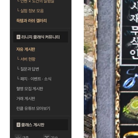
└
인벤 × 도건의 실험실
└
실험 정보 모음
득템과 러쉬 갤러리
리니지 클래식 커뮤니티
자유 게시판
└
서버 현황
└
질문과 답변
└
패치 · 이벤트 · 소식
혈맹 모집 게시판
거래 게시판
린클 유튜브 모아보기
클래스 게시판