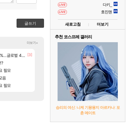
다키_
LIVE
호진맨
LIVE
글쓰기
새로고침
더보기
추천 코스프레 갤러리
더보기+
[24]
[3]
M 설계
글로벌 4위로 부상
영웅무기도안 제작 질문
8월 28일 넷플릭스에서 예고편 공개 예정
SOL
GTA6
[56]
판?
후닝 780억 부자 아니였음??
선녀바위해수욕장
메이플
여행
[15]
[1]
요 필모
[여행_국내] 남해 독일마을
중상유저들
검은사막
여행
[194]
[83]
니다
모음
아이고... 길드내에서 쿠데타 일어났네
모든 바우에라 업그레이드 아이템 획득 위치 공략 (89
메이플
비스트
[88]
[73]
고있으면 ㅋㅋ
요 필모
유물칭호 따왔습니다
카가미하라 하루 성우 정보 및 주요 필모
로아
아스오라
승리의 여신: 니케 기묭묭지 아르카나: 포
츈 메이트