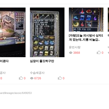
[자랑]오늘 피시방서 상자1
개 깠는데..지룡 비늘갑..
윤빈사랑
조회
3868
추천
조회
0
이겠다
심장이 쫄깃하구만
공사
수습세공사
93
추천
조회
0
6726
추천
0
oard/lineageclassic/6490/53