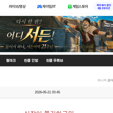
최대 90% 할인
라이브/영상
게이밍/IT
게임스토어
8월 프로모션
혈마크
린클 인방
린클 유튜브
리니지 클래
2026-05-21 03:45