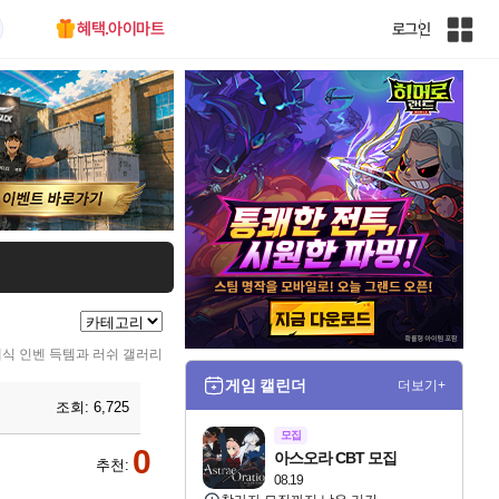
혜택.아이마트
로그인
인
벤
전
체
사
이
트
맵
식 인벤 득템과 러쉬 갤러리
게임 캘린더
더보기+
조회:
6,725
모집
0
아스오라 CBT 모집
추천:
08.19