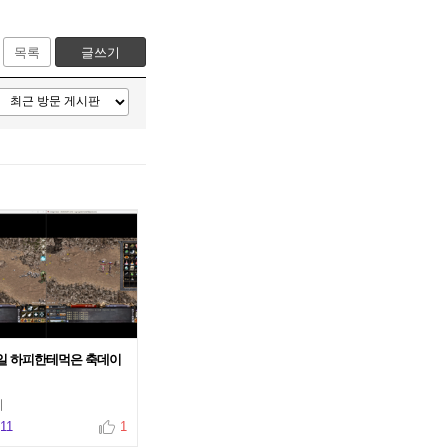
목록
글쓰기
4일 하피한테먹은 축데이
이
911
1