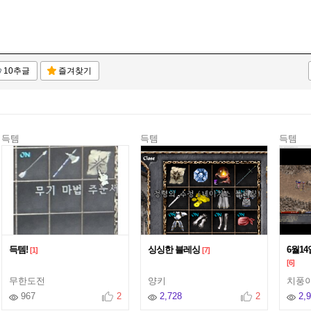
10추글
즐겨찾기
득템
득템
득템
득템!
싱싱한 블레싱
6월1
[1]
[7]
[6]
무한도전
양키
치풍
967
2
2,728
2
2,