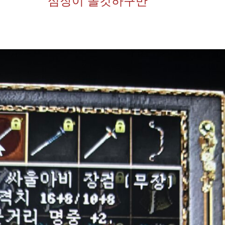
심장이 쫄깃하구만