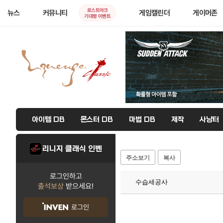
로스트아크
뉴스
커뮤니티
게임캘린더
게이머존
기대평 이벤트
아이템 DB
몬스터 DB
마법 DB
제작
사냥터
리니지 클래식 인벤
주소보기
복사
로그인하고
수습세공사
출석보상
받으세요!
로그인