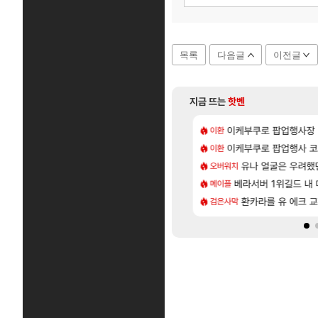
목록
다음글
이전글
지금 뜨는
핫벤
도안 제작 질문
 28일 넷플릭스에서 예고편 공개 예정
이케부쿠로 팝업행사장
모든 엘리트 골렘 위
이환
비스트
[56]
80억 부자 아니였음??
위해수욕장
이케부쿠로 팝업행사 코
모든 요리/작물 책 획득 
이환
비스트
[15]
[1]
_국내] 남해 독일마을
유저들
아반테 2.0 자연흡기
유나 얼굴은 우려했
오버워치
차벤
[83]
.. 길드내에서 쿠데타 일어났네
바우에라 업그레이드 아이템 획득 위치 공략 (89개)
베라서버 1위길드 내 대
무한대 아난타 유출
메이플
섭컬겜
[73]
 따왔습니다
가미하라 하루 성우 정보 및 주요 필모
라스트 에포크 시즌5 
환카라를 유 에크 교
검은사막
PV