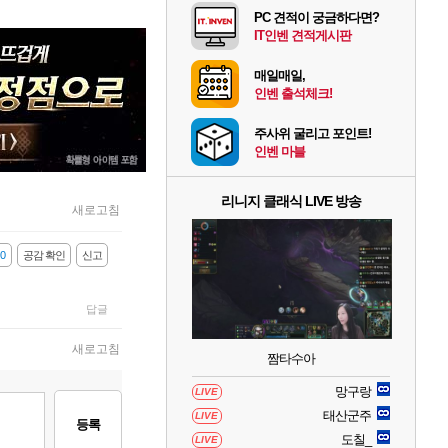
PC 견적이 궁금하다면?
IT인벤 견적게시판
매일매일,
인벤 출석체크!
주사위 굴리고 포인트!
인벤 마블
리니지 클래식 LIVE 방송
새로고침
0
공감 확인
신고
답글
새로고침
짬타수아
망구랑
LIVE
태산군주
LIVE
등록
도칠_
LIVE