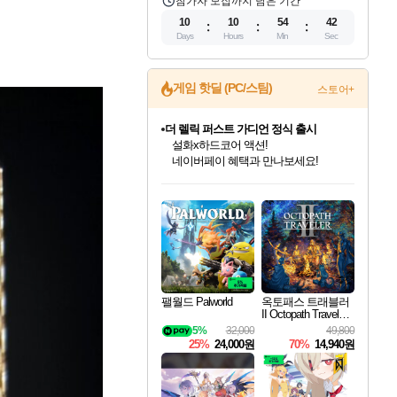
참가자 모집까지 남은 기간
10
10
54
41
Days
Hours
Min
Sec
게임 핫딜 (PC/스팀)
스토어+
더 렐릭 퍼스트 가디언 정식 출시
설화x하드코어 액션!
네이버페이 혜택과 만나보세요!
인벤게임즈 8월 특별 할인!
드래곤소드: 어웨이크닝 입점!
문명 7 특별 할인!
마블 투혼 파이팅 소울즈 정식출시!
귀무자: 검의 길 예약 판매 중!
비스트 오브 리인카네이션 정식 출시!
커세어 코브 출시 기념 할인!
베데스다 40주년 기념 할인 중!
캡콤 프렌차이즈 할인 진행 중!
캡콤 일부 상품 상시 할인
스타워즈 은하계 레이서
로블록스 기프트 카드 공식 입점
인기 퍼블리셔 모음!
스팀으로 만나는 드래곤소드!
조선&고려 DLC 출시 예정
마블 히어로 총 출동&화려한 격투!
10% 할인과
게임프릭 신작 IP
해적'섬'을 발전시키자!
베데스다의 명작들을
몬헌, 바하 등 인기 IP를
몬헌 와일즈 & 드래곤즈 도그마2
인벤게임즈에서 10% 추가 적립
Robux를 가장 안전하고
최대 90% 할인가를 만나보세요!
네이버혜택과 함께 만나보세요!
50%할인&추가 적립까지!
네이버 포인트 혜택까지!
이니&베니 혜택까지!
네이버 혜택가와 함께 예약하세요!
할인&네이버혜택으로 만나보세요!
40주년 프로모션으로 만나보세요!
할인가에 만나보세요!
일부 에디션 상시 할인!
혜택으로 예약 판매 중
편안하게 충전하세요
팰월드 Palworld
옥토패스 트래블러
II Octopath Traveler I
I
5%
32,000
49,800
25%
24,000원
70%
14,940원