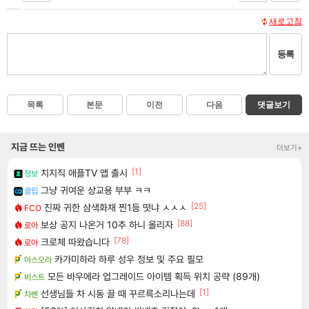
새로고침
등록
목록
본문
이전
다음
댓글보기
지금 뜨는 인벤
더보기+
[1]
치지직 애플TV 앱 출시
정보
그냥 귀여운 상교용 부부 ㅋㅋ
클립
[25]
진짜 귀한 삼색화채 찐1등 떳냐 ㅅㅅㅅ
FCO
[88]
보상 공지 나온거 10추 하니 올리자
로아
[78]
크로체 따왔습니다
로아
카가미하라 하루 성우 정보 및 주요 필모
아스오라
모든 바우에라 업그레이드 아이템 획득 위치 공략 (89개)
비스트
[1]
선생님들 차 시동 끌 때 꾸르륵소리나는데
차벤