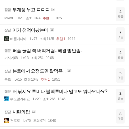
부계정 무고 ㄷㄷㄷ
잡담
4
댓글
Mixed
Lv.21
조회 1074
추천 1
19:25
이거 첨먹어봤는데
잡담
7
댓글
애플매니아
Lv.77
조회 1185
추천 1
19:11
퍼플 끊김 렉 버벅거림.. 해결 방안좀...
질문
4
댓글
거시기08
Lv.13
조회 254
19:06
본토에서 요정도면 잘먹은...
잡담
5
댓글
붐즈
Lv.15
조회 1048
추천 1
18:51
저 낚시요 루비나 블랙루비나 말고도 뭐나오나요?
질문
2
댓글
수도알려줘요
Lv.20
조회 266
18:46
시련의탑
잡담
8
댓글
건포도
Lv.76
조회 674
18:40