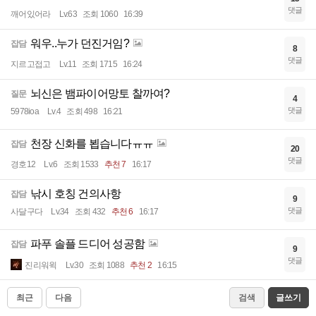
댓글
깨어있어라
Lv.63
조회 1060
16:39
워우..누가 던진거임?
잡담
8
댓글
지르고접고
Lv.11
조회 1715
16:24
뇌신은 뱀파이어망토 찰까여?
질문
4
댓글
5978ioa
Lv.4
조회 498
16:21
천장 신화를 뵙습니다ㅠㅠ
잡담
20
댓글
경호12
Lv.6
조회 1533
추천 7
16:17
낚시 호칭 건의사항
잡담
9
댓글
사달구다
Lv.34
조회 432
추천 6
16:17
파푸 솔플 드디어 성공함
잡담
9
댓글
진리워윅
Lv.30
조회 1088
추천 2
16:15
최근
다음
검색
글쓰기