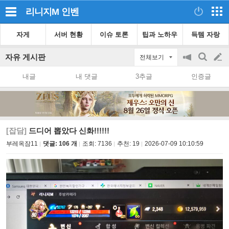
리니지M
인벤
자게
서버 현황
이슈 토론
팁과 노하우
득템 자랑
자유 게시판
전체보기
공
검
글
지
색
내글
내 댓글
3추글
인증글
on/off
쓰
기
[잡담]
드디어 뽑았다 신화!!!!!!
부레옥잠11
댓글: 106 개
조회:
7136
추천:
19
2026-07-09 10:10:59