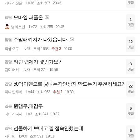
댓글
개나리진달
Lv.36
조회 507
20:45
모바일 퍼플온
잡담
1
댓글
범죄소년
Lv.72
조회 255
20:45
주말패키지가 나왔읍니다.
잡담
12
댓글
학생오구
Lv.67
조회 1663
추천 3
20:00
라던 렙제가 몇인가요?
잡담
3
댓글
깁미어허
Lv.37
조회 274
19:56
50억아덴으로 빛나는각인상자 만드는거 추천하세요?
잡담
22
댓글
하나만주라
Lv.44
조회 962
추천 1
19:39
원댐무,대감무
질문
6
댓글
디아리니지
Lv.3
조회 341
19:37
선물하기 보내고 겜 접속안했는데
잡담
6
댓글
사이먼
Lv.60
조회 591
19:31