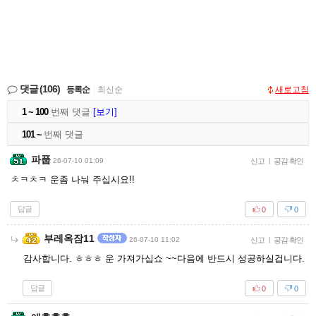
댓글
(106)
등록순
|
최신순
새로고침
1 ~ 100
번째 댓글
[보기]
101 ~
번째 댓글
파풉
26-07-10 01:09
신고
|
공감 확인
ㅊㅋㅊㅋ 운좀 나눠 주십시요!!
답글
0
0
부레옥잠11
26-07-10 11:02
신고
|
공감 확인
감사합니다. ㅎㅎㅎ 운 가져가십쇼 ~~다음에 반드시 성공하실겁니다.
답글
0
0