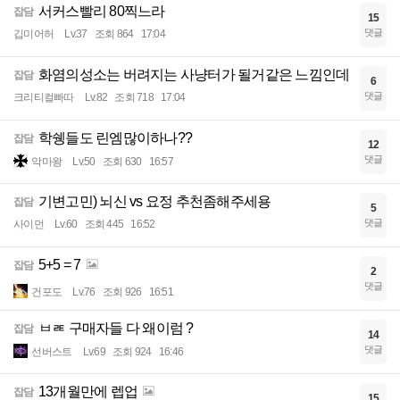
서커스빨리 80찍느라
잡담
15
댓글
깁미어허
Lv.37
조회 864
17:04
화염의성소는 버려지는 사냥터가 될거같은 느낌인데
잡담
6
댓글
크리티컬빠따
Lv.82
조회 718
17:04
학쉥들도 린엠많이하나??
잡담
12
댓글
악마왕
Lv.50
조회 630
16:57
기변고민) 뇌신 vs 요정 추천좀해주세용
잡담
5
댓글
사이먼
Lv.60
조회 445
16:52
5+5 = 7
잡담
2
댓글
건포도
Lv.76
조회 926
16:51
ㅂㄾ 구매자들 다 왜이럼 ?
잡담
14
댓글
선버스트
Lv.69
조회 924
16:46
13개월만에 렙업
잡담
15