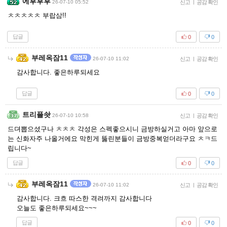
에후후후
26-07-10 05:52
신고
|
공감 확인
ㅊㅊㅊㅊㅊ 부랍삼!!
답글
0
0
부레옥잠11
26-07-10 11:02
신고
|
공감 확인
감사합니다. 좋은하루되세요
답글
0
0
트리플솻
26-07-10 10:58
신고
|
공감 확인
드뎌뽑으셨구나 ㅊㅊㅊ 각성은 스펙좋으시니 금방하실거고 아마 앞으로
는 신화자주 나올거에요 막힌게 뚫린분들이 금방중복얻더라구요 ㅊㅋ드
립니다~
답글
0
0
부레옥잠11
26-07-10 11:02
신고
|
공감 확인
감사합니다. 크흐 따스한 격려까지 감사합니다
오늘도 좋은하루되세요~~~
답글
0
0