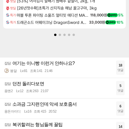
[53%] 어사김치 알배기 쌈배추 겉절이, 2kg, 1개
핫딜
[26년첫수확]초특가 산지직송 해남 꿀고구마, 3kg
핫딜
마블 투혼 파이팅 소울즈 얼티밋 에디션 MARVEL Tokon Fighting Souls Ultimate Edition
118,000원
5%
특가
드래곤소드 어웨이크닝 DragonSword Awakening
33,000원
10%
특가
여기는 이니빵 이런거 안하나요?
잡담
18
댓글
븡알
Lv.81
조회 141
21:46
던전 돌리다보면
잡담
5
댓글
용멘2
Lv.12
조회 263
21:07
소과금 그지련인데 악세 보호줌서
잡담
6
댓글
용돈아이디
Lv.16
조회 415
20:52
복귀할려는 형님들께 꿀팁
잡담
14