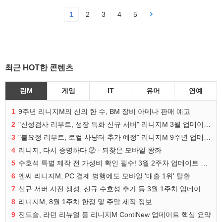
1
2
3
4
5
최근 HOT한 콘텐츠
린M
게임
IT
유머
연예
1
9주년 리니지M의 신의 한 수, BM 장비 아데나 판매 예고
2
"신성검사 리부트, 성장 특화 신규 서버" 리니지M 3월 업데이트 예고
3
"불요정 리부트, 로컬 사냥터 추가 예정" 리니지M 9주년 업데이트 예고
4
리니지, 다시 증명하다 ② - 되찾은 모바일 왕좌
5
수호석 특별 제작 전 가성비 확인 필수! 3월 2주차 업데이트 이슈
6
엔씨 리니지M, PC 결제 병행에도 모바일 '매출 1위' 탈환
7
신규 서버 사전 생성, 신규 수호성 추가 등 3월 1주차 업데이트 이슈
8
리니지M, 8월 1주차 한정 및 주말 제작 정보
9
진드슬, 라던 리뉴얼 등 리니지M ContiNew 업데이트 핵심 요약