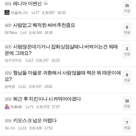
레니아 이변신
잡담
15
댓글
애플매니아
Lv.77
조회 897
18:32
사람없고 퀘적한 써버추천좀요
질문
6
댓글
5978ioa
Lv.4
조회 346
18:30
사람많은데가거나 잡화상점살때나 버벅이는건 뭐때
질문
2
문에 그래요?
댓글
방구맛두유
Lv.12
조회 247
18:22
형님들 마을로 귀환해서 사람많을때 렉은 뭐 때문이에
잡담
8
요?
댓글
컴백콤
Lv.11
조회 337
18:02
퇴근 후 치킨이나 시켜먹어야겠다
잡담
10
댓글
Butterfly
Lv.71
조회 476
17:57
키오스크 넘모 어렵다
잡담
7
댓글
윾니따
Lv.13
조회 406
17:52