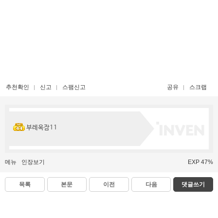
추천확인
신고
스팸신고
공유
스크랩
부레옥잠11
메뉴
인장보기
EXP 47%
목록
본문
이전
다음
댓글쓰기