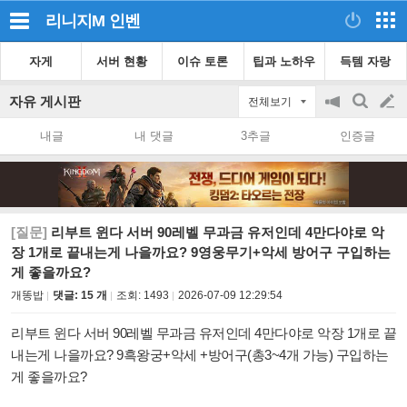
리니지M
인벤
자게
서버 현황
이슈 토론
팁과 노하우
득템 자랑
자유 게시판
전체보기
공
검
글
지
색
내글
내 댓글
3추글
인증글
on/off
쓰
기
[질문]
리부트 윈다 서버 90레벨 무과금 유저인데 4만다야로 악
장 1개로 끝내는게 나을까요? 9영웅무기+악세 방어구 구입하는
게 좋을까요?
개똥밥
댓글: 15 개
조회:
1493
2026-07-09 12:29:54
리부트 윈다 서버 90레벨 무과금 유저인데 4만다야로 악장 1개로 끝
내는게 나을까요? 9흑왕궁+악세 +방어구(총3~4개 가능) 구입하는
게 좋을까요?