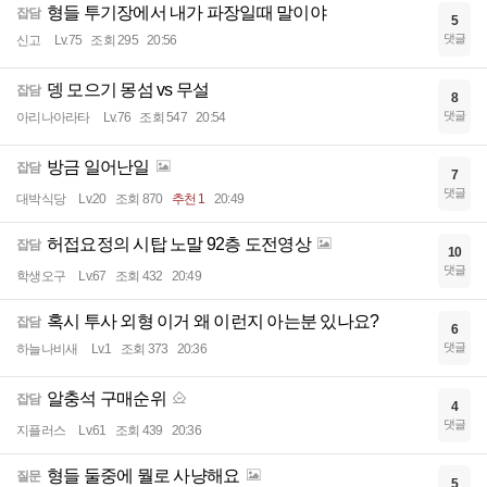
형들 투기장에서 내가 파장일때 말이야
잡담
5
댓글
신고
Lv.75
조회 295
20:56
뎅 모으기 몽섬 vs 무설
잡담
8
댓글
아리나아라타
Lv.76
조회 547
20:54
방금 일어난일
잡담
7
댓글
대박식당
Lv.20
조회 870
추천 1
20:49
허접요정의 시탑 노말 92층 도전영상
잡담
10
댓글
학생오구
Lv.67
조회 432
20:49
혹시 투사 외형 이거 왜 이런지 아는분 있나요?
잡담
6
댓글
하늘나비새
Lv.1
조회 373
20:36
알충석 구매순위
잡담
4
댓글
지플러스
Lv.61
조회 439
20:36
형들 둘중에 뭘로 사냥해요
질문
5