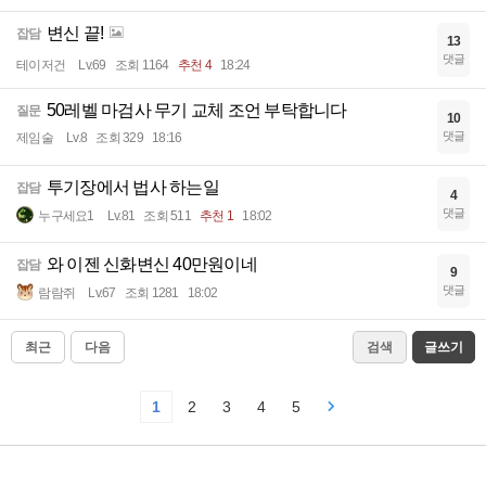
변신 끝!
잡담
13
댓글
테이저건
Lv.69
조회 1164
추천 4
18:24
50레벨 마검사 무기 교체 조언 부탁합니다
질문
10
댓글
제임술
Lv.8
조회 329
18:16
투기장에서 법사 하는일
잡담
4
댓글
누구세요1
Lv.81
조회 511
추천 1
18:02
와 이젠 신화변신 40만원이네
잡담
9
댓글
람람쥐
Lv.67
조회 1281
18:02
최근
다음
검색
글쓰기
1
2
3
4
5