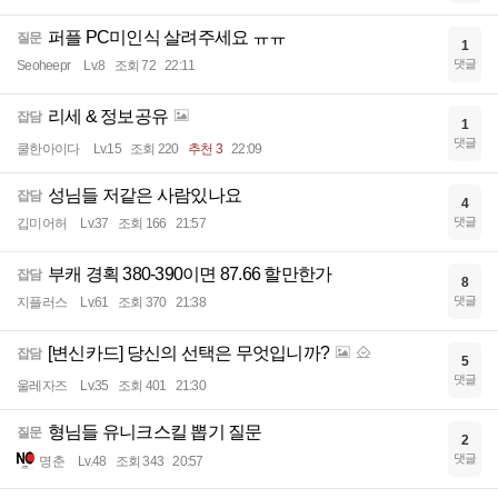
퍼플 PC미인식 살려주세요 ㅠㅠ
질문
1
댓글
Seoheepr
Lv.8
조회 72
22:11
리세 & 정보공유
잡담
1
댓글
쿨한아이다
Lv.15
조회 220
추천 3
22:09
성님들 저같은 사람있나요
잡담
4
댓글
깁미어허
Lv.37
조회 166
21:57
부캐 경획 380-390이면 87.66 할만한가
잡담
8
댓글
지플러스
Lv.61
조회 370
21:38
[변신카드] 당신의 선택은 무엇입니까?
잡담
5
댓글
울레자즈
Lv.35
조회 401
21:30
형님들 유니크스킬 뽑기 질문
질문
2
댓글
명춘
Lv.48
조회 343
20:57