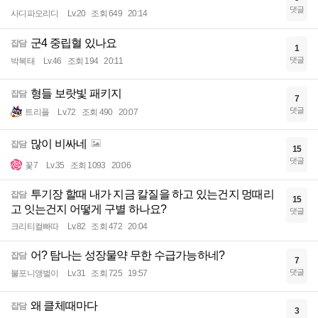
댓글
사디파오리디
Lv.20
조회 649
20:14
군4 중립혈 있나요
잡담
1
댓글
박복태
Lv.46
조회 194
20:11
형들 보랏빛 패키지
잡담
7
댓글
트리플
Lv.72
조회 490
20:07
많이 비싸네
잡담
15
댓글
꽃7
Lv.35
조회 1093
20:06
투기장 할때 내가 지금 칼질을 하고 있는건지 멍때리
잡담
15
고 잇는건지 어떻게 구별 하나요?
댓글
크리티컬빠따
Lv.82
조회 472
20:04
어? 탐나는 성장물약 무한 수급가능하네?
잡담
7
댓글
불포니앵벌이
Lv.31
조회 725
19:57
왜 클체때마다
잡담
3