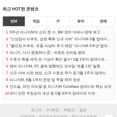
최근 HOT한 콘텐츠
린M
게임
IT
유머
연예
1
9주년 리니지M의 신의 한 수, BM 장비 아데나 판매 예고
2
"신성검사 리부트, 성장 특화 신규 서버" 리니지M 3월 업데이트 예고
3
"불요정 리부트, 로컬 사냥터 추가 예정" 리니지M 9주년 업데이트 예고
4
리니지, 다시 증명하다 ② - 되찾은 모바일 왕좌
5
수호석 특별 제작 전 가성비 확인 필수! 3월 2주차 업데이트 이슈
6
엔씨 리니지M, PC 결제 병행에도 모바일 '매출 1위' 탈환
7
신규 서버 사전 생성, 신규 수호성 추가 등 3월 1주차 업데이트 이슈
8
리니지M, 8월 1주차 한정 및 주말 제작 정보
9
진드슬, 라던 리뉴얼 등 리니지M ContiNew 업데이트 핵심 요약
10
파티 던전 무임승차 개선 등 5월 4주차 업데이트 이슈
로그인
PC화면
퀵링크
설정
청소년보호정책
이용약관
개인정보처리방침