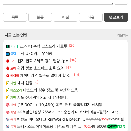
목록
본문
이전
다음
댓글보기
지금 뜨는 인벤
더보기+
[20]
초ㅇㅎ) 수녀 코스프레 제로투
ㅗㅜㅑ
주식 UFC라는 우정잉
클립
[18]
젠지 한화 3세트 경기 딜량..jpg
LoL
[47]
완갑 정보 초스피드 효율 요약
로아
[114]
게이머라면 필수로 알아야 할 것
메이플
[8]
내차 인증
차벤
아스오라 성우 정보 및 출연작 모음
아스오라
저도 신차계약하고 차 받았습니다
차벤
[18,000 -> 10,480] 복도, 현관 움직임감지 센서등
핫딜
49%할인!삼성 25W 초고속 충전기+1.8M케이블+갤럭시 고속 무선충전기
핫딜
림월드 바이오테크 RimWorld Biotech DLC
27,000원
15%
22,950원
특가
드래곤소드 어웨이크닝 디럭스 에디션 DragonSword Awakening Deluxe Edition
10%
49,500원
10%
특가