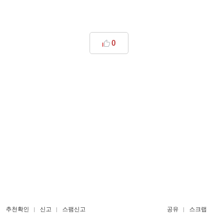
0
추천확인
신고
스팸신고
공유
스크랩