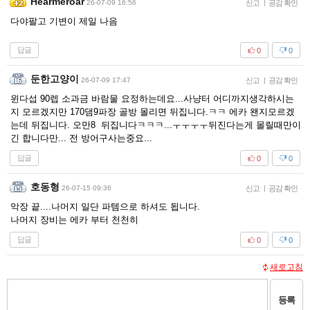
Hearmeroar
26-07-09 16:56
신고
|
공감 확인
다야팔고 기변이 제일 나음
답글
0
0
둔한고양이
26-07-09 17:47
신고
|
공감 확인
윈다섭 90렙 소과금 바람물 요정하는데요...사냥터 어디까지생각하시는
지 모르겠지만 170댐9파장 골방 몰리면 뒤집니다.ㅋㅋ 에카 왠지모르겠
는데 뒤집니다. 오만8 뒤집니다ㅋㅋㅋ...ㅜㅜㅜㅜ뒤진다는게 몰릴때만이
긴 합니다만... 전 방어구사는중요...
답글
0
0
호동형
26-07-15 09:36
신고
|
공감 확인
악장 끝....나머지 일단 파템으로 하셔도 됩니다.
나머지 장비는 에카 부터 천천히
답글
0
0
새로고침
등록