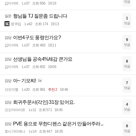
댓글
깁미어허
Lv.37
조회 656
19:16
형님들 TJ 질문좀 드립니다
질문
1
댓글
영쿠킴
Lv.42
조회 174
19:13
이번4구도 풍령인가요?
잡담
9
댓글
깁미어허
Lv.37
조회 483
19:11
선생님들 공속4%체감 큰가요
잡담
8
댓글
깁미어허
Lv.37
조회 602
19:06
아~ 기모찌!
잡담
7
댓글
삿갓이형
Lv.20
조회 981
추천 2
18:46
희귀주문서(각인) 31장 있어요.
잡담
4
댓글
꼬꼬마아이유
Lv.11
조회 571
18:45
PVE 용으로 무한디펜스 같은거 만들어주라...
잡담
8
댓글
호시가미제나
Lv.14
조회 447
18:35