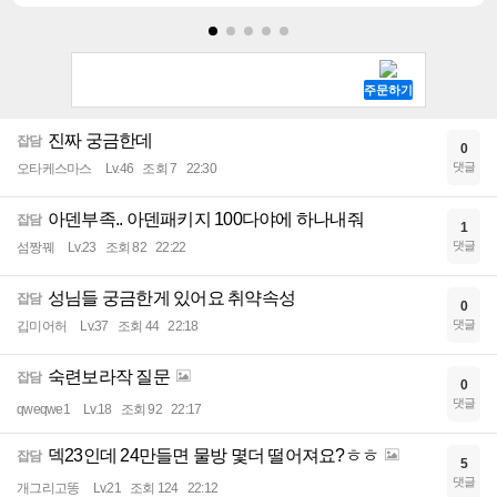
진짜 궁금한데
잡담
0
댓글
오타케스마스
Lv.46
조회 7
22:30
아덴부족.. 아덴패키지 100다야에 하나내줘
잡담
1
댓글
섬짱꿰
Lv.23
조회 82
22:22
성님들 궁금한게 있어요 취약속성
잡담
0
댓글
깁미어허
Lv.37
조회 44
22:18
숙련보라작 질문
잡담
0
댓글
qweqwe1
Lv.18
조회 92
22:17
덱23인데 24만들면 물방 몇더 떨어져요?ㅎㅎ
잡담
5
댓글
개그리고똥
Lv.21
조회 124
22:12