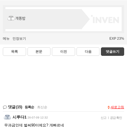
개똥밥
메뉴
인장보기
EXP 23%
목록
본문
이전
다음
댓글쓰기
댓글
(15)
등록순
|
최신순
새로고침
시루다1
26-07-09 12:32
신고
|
공감 확인
무과금인데 벌써90이에요? 개빠르네