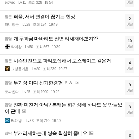
댓글
etqwet
Lv.11
조회 328
19:54
퍼플, 서버 연결이 끊기는 현상
질문
2
댓글
러니장군
Lv.28
조회 194
19:49
개 무과금 마바리도 전변 리세해야겠지??
잡담
10
댓글
악마왕
Lv.50
조회 567
19:39
시즌던전으로 파티모집해서 보스레이드 같은거
질문
4
댓글
그냥들어옴
Lv.80
조회 239
19:27
투기장 아디 신기한경험 ㅎㅎ
잡담
9
댓글
뽀싸삔다
Lv.25
조회 1000
19:22
진짜 미친거 아님? 본캐는 희귀성배 하나도 못 만들었
잡담
3
어 근데
댓글
Bs대방
Lv.83
조회 710
19:19
부캐리세하는데 쌍속 확실히 좋네요
잡담
3