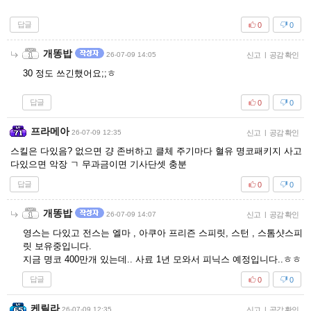
답글
0
0
개똥밥
26-07-09 14:05
신고
|
공감 확인
30 정도 쓰긴했어요;;ㅎ
답글
0
0
프라메아
26-07-09 12:35
신고
|
공감 확인
스킬은 다있음? 없으면 걍 존버하고 클체 주기마다 혈유 명코패키지 사고
다있으면 악장 ㄱ 무과금이면 기사단셋 충분
답글
0
0
개똥밥
26-07-09 14:07
신고
|
공감 확인
영스는 다있고 전스는 엘마 , 아쿠아 프리즌 스피릿, 스턴 , 스톰샷스피
릿 보유중입니다.
지금 명코 400만개 있는데.. 사료 1년 모와서 피닉스 예정입니다..ㅎㅎ
답글
0
0
케릴라
26-07-09 12:35
신고
|
공감 확인