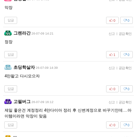
악장
답글
0
0
그렌라간
26-07-09 14:21
신고
|
공감 확인
정장
답글
1
0
초딩학살자
26-07-09 14:39
신고
|
공감 확인
4만팔고 다시모으자
답글
0
0
고필버그
26-07-09 16:12
신고
|
공감 확인
제일 좋은건 계정정리 4만다이아 정리 후 신변계정으로 바꾸기인데....아
이템이라면 악장이 맞음
답글
0
0