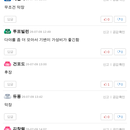
무조건 악장
답글
0
0
투표빌런
26-07-09 12:49
신고
|
공감 확인
다야를 좀 더 모아서 기변이 가성비가 좋긴함
답글
0
0
건포도
26-07-09 13:00
신고
|
공감 확인
후장
답글
1
0
듀퐁
26-07-09 13:42
신고
|
공감 확인
악장
답글
0
0
김창렬
26-07-09 14:02
신고
|
공감 확인