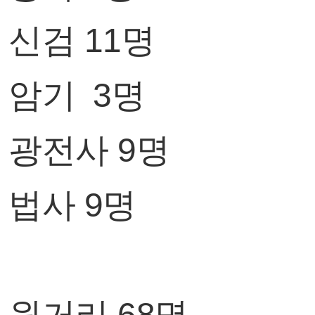
신검 11명
암기 3명
광전사 9명
법사 9명
원거리 68명