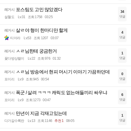
포스팀도 고민 많았겠다
레거시
34
댓글
설혈도
Lv.31
조회 1758
03:25
살ㄹ야 형이 한마디만 할게
레거시
4
댓글
티아라
Lv.53
조회 1207
03:07
ㅅㄹ님한테 궁금한거
레거시
1
댓글
꽃다방상렬이
Lv.22
조회 976
01:32
ㅅㄹ님 방송에서 현피 머시기 이야기 가끔하던데
레거시
0
댓글
포이리
Lv.9
조회 945
00:54
폭군 / 살려 ㅋㅋㅋ 캐릭도 없는애들끼리 싸우냐
레거시
6
댓글
포이리
Lv.9
조회 1273
00:47
만년이 지금 각재고있는데
레거시
1
댓글
다가갈수록란
Lv.13
조회 1146
추천 1
08-05