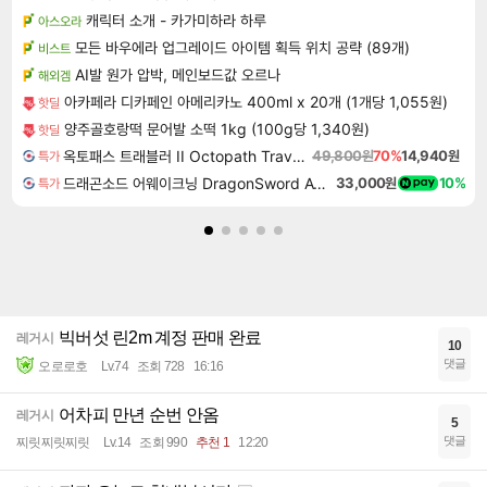
캐릭터 소개 - 카가미하라 하루
아스오라
모든 바우에라 업그레이드 아이템 획득 위치 공략 (89개)
비스트
AI발 원가 압박, 메인보드값 오르나
해외겜
아카페라 디카페인 아메리카노 400ml x 20개 (1개당 1,055원)
핫딜
양주골호랑떡 문어발 소떡 1kg (100g당 1,340원)
핫딜
옥토패스 트래블러 II Octopath Traveler II
49,800원
70%
14,940원
특가
드래곤소드 어웨이크닝 DragonSword Awakening
33,000원
10%
특가
빅버섯 린2m 계정 판매 완료
레거시
10
댓글
오로로호
Lv.74
조회 728
16:16
어차피 만년 순번 안옴
레거시
5
댓글
찌릿찌릿찌릿
Lv.14
조회 990
추천 1
12:20