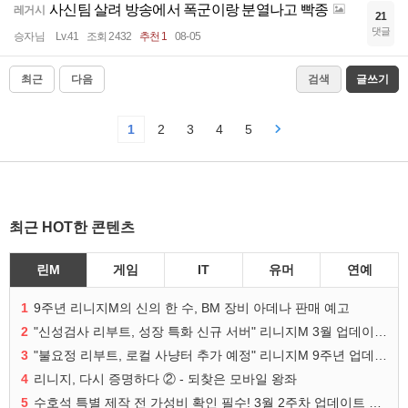
사신팀 살려 방송에서 폭군이랑 분열나고 빡종
레거시
21
댓글
승자님
Lv.41
조회 2432
추천 1
08-05
최근
다음
검색
글쓰기
1
2
3
4
5
최근 HOT한 콘텐츠
린M
게임
IT
유머
연예
1
9주년 리니지M의 신의 한 수, BM 장비 아데나 판매 예고
2
"신성검사 리부트, 성장 특화 신규 서버" 리니지M 3월 업데이트 예고
3
"불요정 리부트, 로컬 사냥터 추가 예정" 리니지M 9주년 업데이트 예고
4
리니지, 다시 증명하다 ② - 되찾은 모바일 왕좌
5
수호석 특별 제작 전 가성비 확인 필수! 3월 2주차 업데이트 이슈