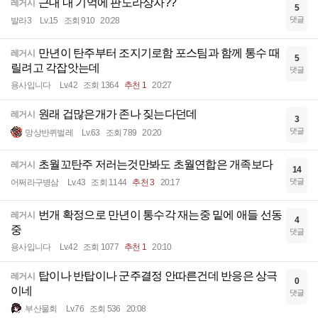
근대 내 기억에 판도라상자??
레거시
5
댓글
발라3
Lv.15
조회 910
20:28
만년이 탄주부터 조지기로함 포스팀과 함께 통수 때
레거시
5
릴려고 각잡앗는데
댓글
용사입니다
Lv.42
조회 1364
추천 1
20:27
원래 겁많은개가 존나 짖는다던데
레거시
3
댓글
망상반퀴벌레
Lv.63
조회 789
20:20
초월꼬탄주 저러는것만봐도 초월연합은 개족보다
레거시
14
댓글
어쩌라구병삼
Lv.43
조회 1144
추천 3
20:17
번개 확정으로 만년이 통수각 재는중 밑에 애들 선동
레거시
4
중
댓글
용사입니다
Lv.42
조회 1077
추천 1
20:10
탑이나 반탑이나 군주결정 안따른건데 반응은 상극
레거시
0
이네
댓글
부산물회
Lv.76
조회 536
20:08