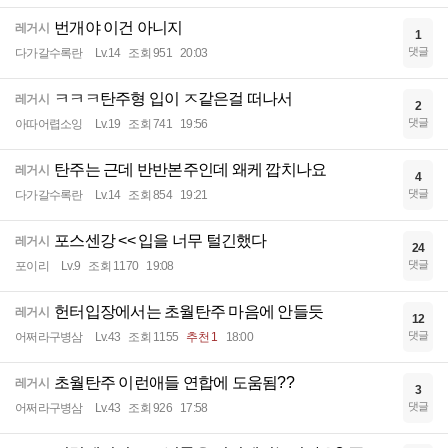
번개야 이건 아니지
레거시
1
댓글
다가갈수록란
Lv.14
조회 951
20:03
ㅋㅋㅋ탄주형 입이 ㅈ같은걸 떠나서
레거시
2
댓글
아따어렵소잉
Lv.19
조회 741
19:56
탄주는 근데 반반본주인데 왜케 깝치나요
레거시
4
댓글
다가갈수록란
Lv.14
조회 854
19:21
포스센강 << 입을 너무 털긴했다
레거시
24
댓글
포이리
Lv.9
조회 1170
19:08
헌터입장에서는 초월탄주 마음에 안들듯
레거시
12
댓글
어쩌라구병삼
Lv.43
조회 1155
추천 1
18:00
초월탄주 이런애들 연합에 도움됨??
레거시
3
댓글
어쩌라구병삼
Lv.43
조회 926
17:58