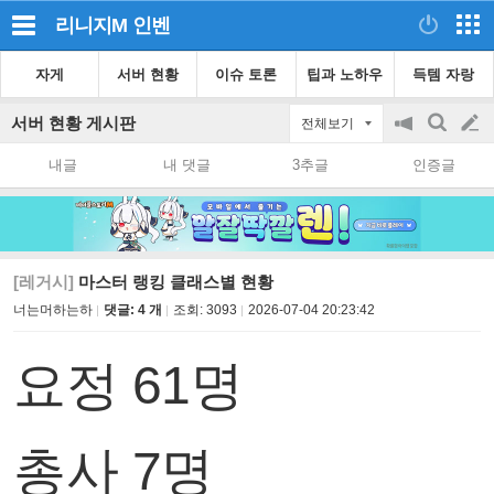
리니지M
인벤
자게
서버 현황
이슈 토론
팁과 노하우
득템 자랑
서버 현황 게시판
전체보기
공
검
글
지
색
내글
내 댓글
3추글
인증글
on/off
쓰
기
[레거시]
마스터 랭킹 클래스별 현황
너는머하는하
댓글: 4 개
조회:
3093
2026-07-04 20:23:42
요정 61명
총사 7명