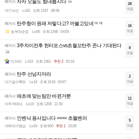
자자 오늘도 힘내봅시다
레거시
28
댓글
아기뇌신
Lv.52
조회 1337
08:56
탄주형이 원래 저렇다고? 까불고있네ㅋㅋ
레거시
16
댓글
농부의순정
Lv.65
조회 1390
04:55
3주차이전후 헌터포스vs초월꼬탄주 존나 기대된다
레거시
8
댓글
티아라
Lv.53
조회 1361
추천 2
03:18
탄주 선넘지마라
레거시
2
댓글
다가갈수록란
Lv.14
조회 1019
00:47
애초에 맞는팀만 바뀐거뿐
레거시
11
댓글
아주까태낙
Lv.10
조회 1206
21:50
인벤닉 용사입니다 <<<< 초월벤러
레거시
5
댓글
어쩌라구병삼
Lv.43
조회 690
추천 1
20:28