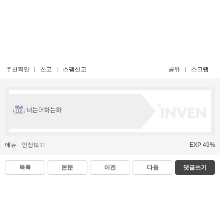
추천확인
신고
스팸신고
공유
스크랩
너는머하는하
메뉴
인장보기
EXP 49%
목록
본문
이전
다음
댓글쓰기