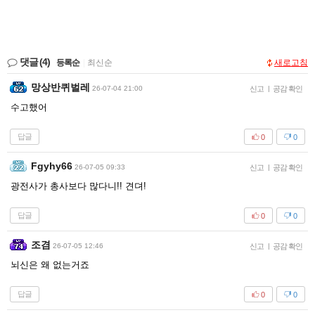
댓글
(4)
등록순
|
최신순
새로고침
망상반퀴벌레
26-07-04 21:00
신고
|
공감 확인
수고했어
답글
0
0
Fgyhy66
26-07-05 09:33
신고
|
공감 확인
광전사가 총사보다 많다니!! 견뎌!
답글
0
0
조겸
26-07-05 12:46
신고
|
공감 확인
뇌신은 왜 없는거죠
답글
0
0