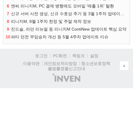
6
엔씨 리니지M, PC 결제 병행에도 모바일 '매출 1위' 탈환
7
신규 서버 사전 생성, 신규 수호성 추가 등 3월 1주차 업데이트 이슈
8
리니지M, 8월 1주차 한정 및 주말 제작 정보
9
진드슬, 라던 리뉴얼 등 리니지M ContiNew 업데이트 핵심 요약
10
파티 던전 무임승차 개선 등 5월 4주차 업데이트 이슈
로그인
PC화면
퀵링크
설정
청소년보호정책
이용약관
개인정보처리방침
▲
불법촬영물신고안내
(주)
인
벤