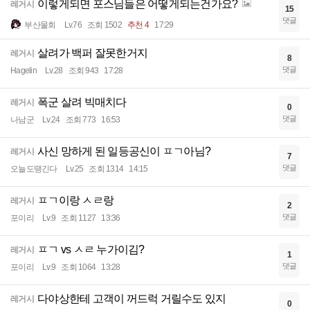
이렇게되면 포스님들은 어떻게되는건가요?
레거시
15
댓글
부산물회
Lv.76
조회 1502
추천 4
17:29
살려가 백퍼 잘못한거지
레거시
8
댓글
Hagelin
Lv.28
조회 943
17:28
폭군 살려 빅매치다
레거시
0
댓글
나남군
Lv.24
조회 773
16:53
사신 망하게 된 일등공신이 ㅍㄱ아님?
레거시
7
댓글
오늘도땡긴다
Lv.25
조회 1314
14:15
ㅍㄱ이랑 ㅅㄹ랑
레거시
2
댓글
포이리
Lv.9
조회 1127
13:36
ㅍㄱ vs ㅅㄹ 누가이김?
레거시
1
댓글
포이리
Lv.9
조회 1064
13:28
다야상한테 고객이 꺼드럭 거릴수도 있지
레거시
0