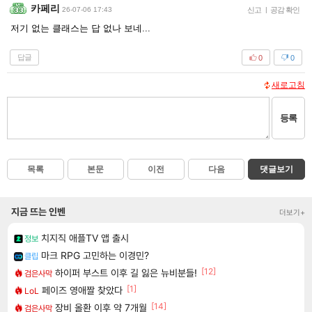
카페리
26-07-06 17:43
신고
|
공감 확인
저기 없는 클래스는 답 없나 보네...
답글
0
0
새로고침
등록
목록
본문
이전
다음
댓글보기
지금 뜨는 인벤
더보기+
치지직 애플TV 앱 출시
정보
마크 RPG 고민하는 이경민?
클립
[12]
하이퍼 부스트 이후 길 잃은 뉴비분들!
검은사막
[1]
페이즈 영애짤 찾았다
LoL
[14]
장비 올환 이후 약 7개월
검은사막