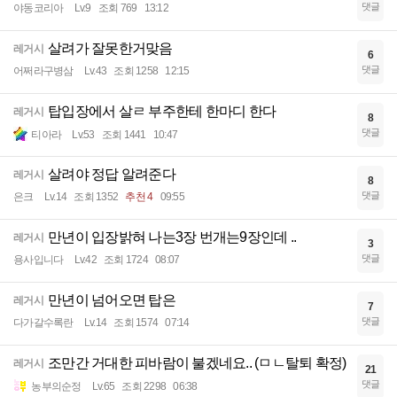
댓글
야동코리아
Lv.9
조회 769
13:12
살려가 잘못한거맞음
레거시
6
댓글
어쩌라구병삼
Lv.43
조회 1258
12:15
탑입장에서 살ㄹ 부주한테 한마디 한다
레거시
8
댓글
티아라
Lv.53
조회 1441
10:47
살려야 정답 알려준다
레거시
8
댓글
은크
Lv.14
조회 1352
추천 4
09:55
만년이 입장밝혀 나는3장 번개는9장인데 ..
레거시
3
댓글
용사입니다
Lv.42
조회 1724
08:07
만년이 넘어오면 탑은
레거시
7
댓글
다가갈수록란
Lv.14
조회 1574
07:14
조만간 거대한 피바람이 불겠네요.. (ㅁㄴ탈퇴 확정)
레거시
21
댓글
농부의순정
Lv.65
조회 2298
06:38