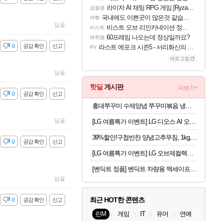
라이자 AI 채팅 RPG 게임 [RyzaChat: AI] 공개
섭컬겜
국내에도 이쁜곳이 많은것 같습니다
여행
답글
비스트 오브 리인카네이션 정보/공략글 모음
비스트
60프레임 나오는데 정상일까요?
레퀴엠
감
0
공감 확인
신고
라스트 에포크 시즌5 - 서리화신의 분노 티저
PV
새로고침
답글
핫딜
게시판
더보기+
감
0
공감 확인
신고
홍대쭈꾸미 수제양념 쭈꾸미볶음 냉동 택배 300g 6팩 32,900원
답글
[LG 여름특가 이벤트] LG 디오스 AI 오브제컬렉션 양문형 매직스페이스 2도어 냉장고
39%할인!구첩반찬 양념고추무침, 1kg, 1개
감
0
공감 확인
신고
[LG 여름특가 이벤트] LG 오브제컬렉션 핏앤맥스 빌트인 828L 에센셜 화이트
[벤딕트 정품] 벤딕트 차량용 맥세이프 거치대 휴대폰 충전기
답글
최근 HOT한 콘텐츠
감
0
공감 확인
신고
린M
게임
IT
유머
연예