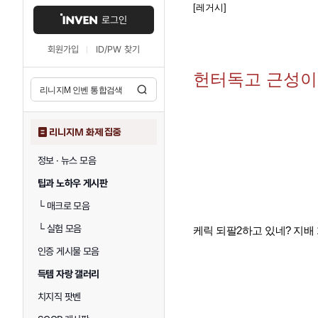
[레거시]
로그인
회원가입
ID/PW 찾기
헌터독고 근성이 
리니지M 화제 집중
정보 · 뉴스 모음
팁과 노하우 게시판
└
매크로 모음
└
실험 모음
케릭 되팔2하고 있네? 지배 
인증 게시물 모음
득템 자랑 갤러리
치지직 팟벤