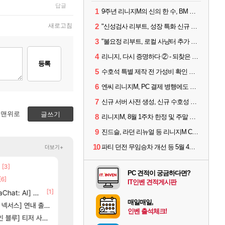
답글
1
9주년 리니지M의 신의 한 수, BM 장비 아데나 판매 예고
새로고침
2
"신성검사 리부트, 성장 특화 신규 서버" 리니지M 3월 업데이트 예고
3
"불요정 리부트, 로컬 사냥터 추가 예정" 리니지M 9주년 업데이트 예고
4
리니지, 다시 증명하다 ② - 되찾은 모바일 왕좌
등록
5
수호석 특별 제작 전 가성비 확인 필수! 3월 2주차 업데이트 이슈
6
엔씨 리니지M, PC 결제 병행에도 모바일 '매출 1위' 탈환
7
신규 서버 사전 생성, 신규 수호성 추가 등 3월 1주차 업데이트 이슈
맨위로
글쓰기
8
리니지M, 8월 1주차 한정 및 주말 제작 정보
9
진드슬, 라던 리뉴얼 등 리니지M ContiNew 업데이트 핵심 요약
10
파티 던전 무임승차 개선 등 5월 4주차 업데이트 이슈
더보기+
5]
[3]
[65]
부산 헌혈 먹튀 ㄷㄷ..
스위치2판 ‘몬헌 와일즈’, 30~40fps 목표 추
메이플
해외겜
PC 견적이 궁금하다면?
[6]
[13]
방금 일어난일
4컷 만화 | 야간 보초는 너무 힘들어
리니지M
아주프로
IT인벤 견적게시판
[1]
[1]
[209]
at: AI] 공개
신호등 2인 40%글 존나 긁히네 씨발
7년만에 가족여행을 다녀왔습니다.
메이플
여행
매일매일,
[82]
스] 연내 출시 예정
벨가르딘 맛본 시점 민심 췤
쿠를 먼저 보내서 기습하는 법
로아
비스트
인벤 출석체크!
84]
[74]
] 티저 사이트 오픈
크로체 따왔습니다
비스트 오브 리인카네이션 정보/공략글 모음
로아
비스트