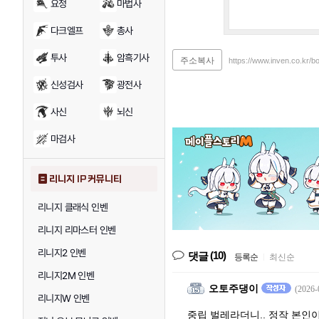
요정
마법사
다크엘프
총사
투사
암흑기사
주소복사
https://www.inven.co.kr/
신성검사
광전사
사신
뇌신
마검사
리니지 IP 커뮤니티
리니지 클래식 인벤
리니지 리마스터 인벤
리니지2 인벤
(10)
댓글
등록순
|
최신순
리니지2M 인벤
오토주댕이
(2026-
리니지W 인벤
중립 벌레라더니.. 정작 본인이