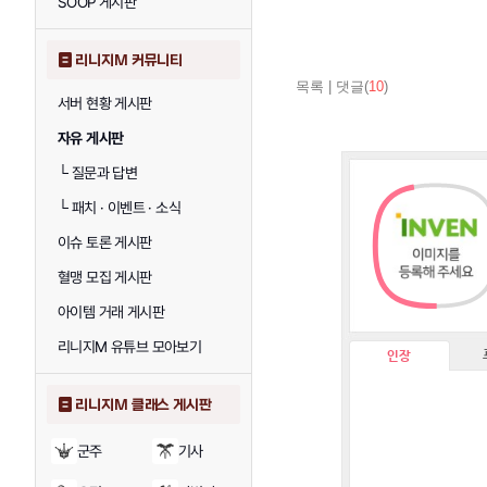
SOOP 게시판
리니지M 커뮤니티
목록
|
댓글(
10
)
서버 현황 게시판
자유 게시판
└
질문과 답변
└
패치 · 이벤트 · 소식
이슈 토론 게시판
혈맹 모집 게시판
아이템 거래 게시판
리니지M 유튜브 모아보기
인장
리니지M 클래스 게시판
군주
기사