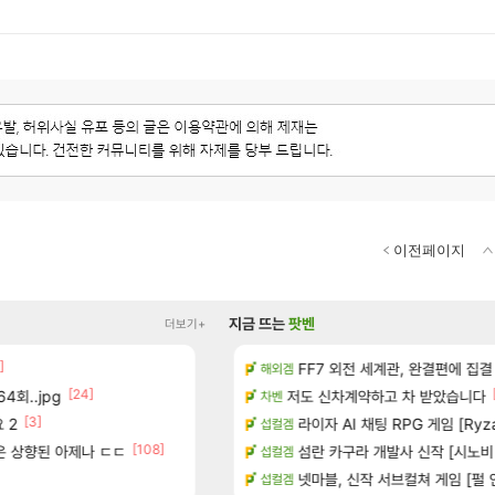
이전페이지
지금 뜨는
팟벤
더보기+
]
[10
치노트 (8/5)
챌린저#77777 저격했습니다!
FF7 외전 세계관, 완결편에 집결
메이플
해외겜
[24]
[13]
4회..jpg
장
저도 신차계약하고 차 받았습니다
장비 올환 이후 약 7개월
검은사막
차벤
[3]
[3]
[87]
 2
시는 분 계신가요
빵값 문의 후기
라이자 AI 채팅 RPG 게임 [RyzaCh
메이플
섭컬겜
[108]
[149]
좋은 상향된 아제나 ㄷㄷ
많은것 같습니다
8월 9일 썬데이 메이플
섬란 카구라 개발사 신작 [시노비 넥서
메이플
섭컬겜
[
 메인보드값 오르나
보상 공지 나온거 10추 하니 올리자
넷마블, 신작 서브컬쳐 게임 [펄 인 블루
로아
섭컬겜