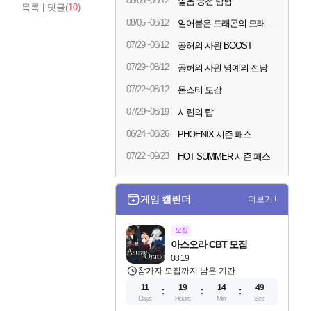
08/05~08/12
얼음 궁전 탐험
목록
|
댓글(
10
)
08/05~08/12
얼어붙은 드래곤의 모래시계
07/29~08/12
공허의 사원 BOOST
07/29~08/12
공허의 사원 명예의 전당
07/22~08/12
몬스터 도감
07/29~08/19
시련의 탑
06/24~08/26
PHOENIX 시즌 패스
07/22~09/23
HOT SUMMER 시즌 패스
게임 캘린더
더보기+
모집
아스오라 CBT 모집
08.19
참가자 모집까지 남은 기간
11
19
14
48
Days
Hours
Min
Sec