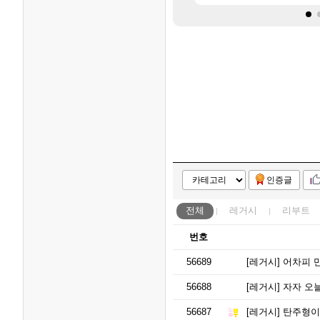
인증글
전체
레거시
리부트
번호
56689
[레거시]
어차피 만
56688
[레거시]
자자 오
56687
[레거시]
탄주형이