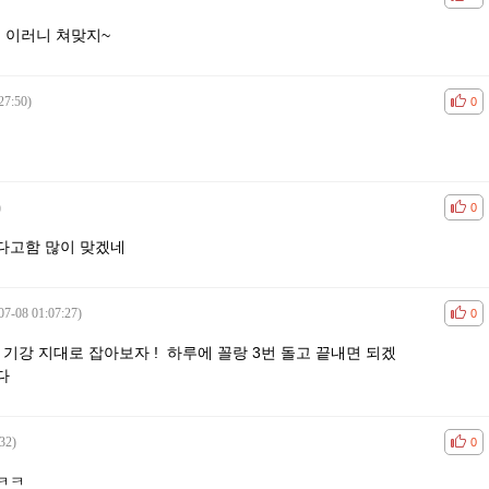
 이러니 쳐맞지~
27:50)
공감
비공
0
)
공감
비공
0
다고함 많이 맞겠네
07-08 01:07:27)
공감
비공
0
 기강 지대로 잡아보자 ! 하루에 꼴랑 3번 돌고 끝내면 되겠
다
32)
공감
비공
0
ㅋㅋ