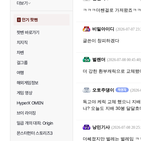
더보기
ㅋㅋㅋ더쌘걸로 가져왔죠ㅋㅋ
인기 팟벤
비밀아이디
(2026-07-07 23:
팟벤 바로가기
글쓴이 창피하겠다
치지직
차벤
벌랜더
(2026-07-08 00:45:40
걸그룹
더 강한 환부캐릭으로 교체됐
여행
해외게임정보
오토주댕이
(2026-
게임 영상
독고야 케릭 교체 했으니 지배
HyperX OMEN
냐? 오늘도 지배 30봉 달달흐
브이 라이징
일곱 개의 대죄: Origin
낭민기사
(2026-07-08 20:25:
몬스터헌터 스토리즈3
더쎄졌지만 벌레는 벌레임 ㅋ