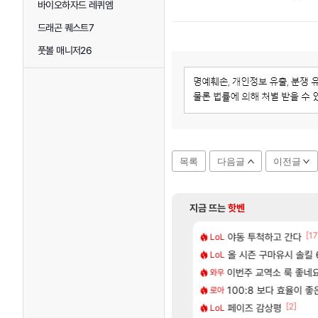
바이오하자드 레퀴엠
드래곤 퀘스트7
풋볼 매니저26
목록
다음글
이전글
지금 뜨는
핫벤
[65]
[17
혈 먹튀 ㄷㄷ..
2판 ‘몬헌 와일즈’, 30~40fps 목표 추정
야동 투척하고 간다
리싱크드 1.06 패
LoL
리싱크드
[13]
 일어난일
컷 만화 | 야간 보초는 너무 힘들어
올 시즌 구마유시 솔킬 6
동해바다 추암해수욕
LoL
여행
[1]
[209]
2인 40%글 존나 긁히네 씨발
에 가족여행을 다녀왔습니다.
이번주 교역소 룩 좋네요
혹시 이 만화 아
와우
애니클립
[82]
맛본 시점 민심 췤
 먼저 보내서 기습하는 법
100:8 보다 효율이 
국내에도 이쁜곳이 
로아
여행
[74]
[2]
따왔습니다
트 오브 리인카네이션 정보/공략글 모음
페이즈 감상평
AI발 원가 압박,
LoL
해외겜