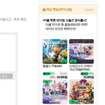
게임 핫딜 (PC/스팀)
스토어+
스팸신고
추천 확인
마블 투혼 파이팅 소울즈 정식출시!
마블 히어로 총 출동&화려한 격투!
네이버 포인트 혜택까지!
인벤게임즈 8월 특별 할인!
드래곤소드: 어웨이크닝 입점!
문명 7 특별 할인!
귀무자: 검의 길 예약 판매 중!
비스트 오브 리인카네이션 정식 출시!
커세어 코브 출시 기념 할인!
더 렐릭 퍼스트 가디언 정식 출시
베데스다 40주년 기념 할인 중!
캡콤 프렌차이즈 할인 진행 중!
캡콤 일부 상품 상시 할인
스타워즈 은하계 레이서
로블록스 기프트 카드 공식 입점
인기 퍼블리셔 모음!
스팀으로 만나는 드래곤소드!
조선&고려 DLC 출시 예정
10% 할인과
게임프릭 신작 IP
해적'섬'을 발전시키자!
설화x하드코어 액션!
베데스다의 명작들을
몬헌, 바하 등 인기 IP를
몬헌 와일즈 & 드래곤즈 도그마2
인벤게임즈에서 10% 추가 적립
Robux를 가장 안전하고
최대 90% 할인가를 만나보세요!
네이버혜택과 함께 만나보세요!
50%할인&추가 적립까지!
이니&베니 혜택까지!
네이버 혜택가와 함께 예약하세요!
할인&네이버혜택으로 만나보세요!
네이버페이 혜택과 만나보세요!
40주년 프로모션으로 만나보세요!
할인가에 만나보세요!
일부 에디션 상시 할인!
혜택으로 예약 판매 중
편안하게 충전하세요
팰월드 Palworld
드래곤소드 어웨이
크닝 DragonSword A
wakening
5%
32,000
10%
25%
24,000원
33,000원