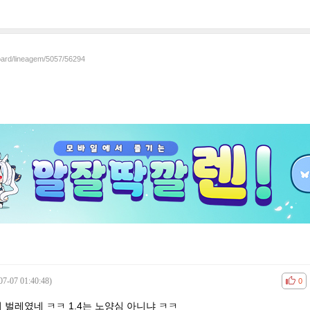
board/lineagem/5057/56294
07-07 01:40:48)
공감
비공
0
 벌레였네 ㅋㅋ 1.4는 노양심 아니냐 ㅋㅋ