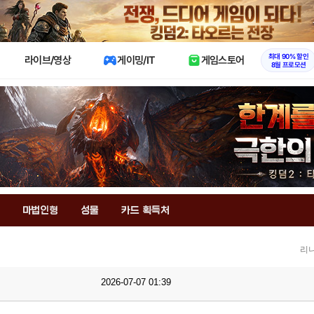
X
최대 90% 할인
라이브/영상
게이밍/IT
게임스토어
8월 프로모션
마법인형
성물
카드 획득처
리니
2026-07-07 01:39