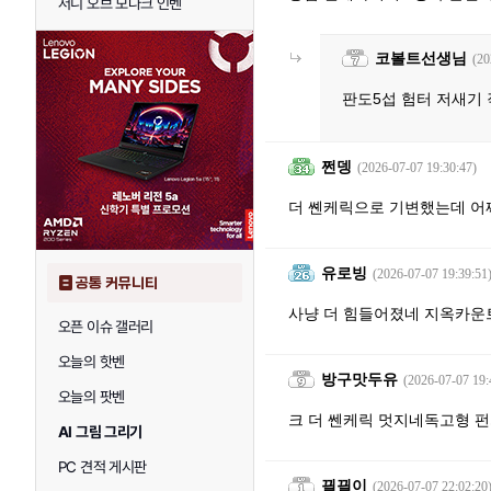
저니 오브 모나크 인벤
코볼트선생님
(20
판도5섭 험터 저새기
쩐뎅
(2026-07-07 19:30:47)
더 쏀케릭으로 기변했는데 
유로빙
(2026-07-07 19:39:51
공통 커뮤니티
사냥 더 힘들어졌네 지옥카운
오픈 이슈 갤러리
오늘의 핫벤
방구맛두유
(2026-07-07 19:
오늘의 팟벤
크 더 쎈케릭 멋지네독고형 
AI 그림 그리기
PC 견적 게시판
끨끨이
(2026-07-07 22:02:20