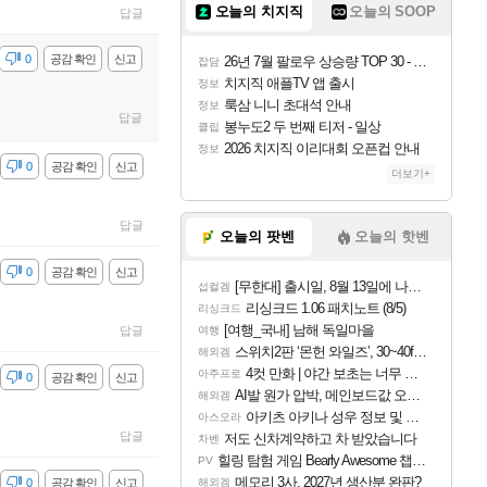
오늘의 치지직
오늘의 SOOP
답글
감
0
공감 확인
신고
26년 7월 팔로우 상승량 TOP 30 - 월간 치지직
잡담
치지직 애플TV 앱 출시
정보
룩삼 니니 초대석 안내
정보
답글
봉누도2 두 번째 티저 - 일상
클립
2026 치지직 이리대회 오픈컵 안내
정보
감
0
공감 확인
신고
더보기+
답글
오늘의 팟벤
오늘의 핫벤
감
0
공감 확인
신고
[무한대] 출시일, 8월 13일에 나오나
섭컬겜
리싱크드 1.06 패치노트 (8/5)
리싱크드
[여행_국내] 남해 독일마을
답글
여행
스위치2판 ‘몬헌 와일즈’, 30~40fps 목표 추정
해외겜
4컷 만화 | 야간 보초는 너무 힘들어
아주프로
감
0
공감 확인
신고
AI발 원가 압박, 메인보드값 오르나
해외겜
아키츠 아키나 성우 정보 및 주요 필모
아스오라
답글
저도 신차계약하고 차 받았습니다
차벤
힐링 탐험 게임 Bearly Awesome 챕터 1 트레일러
PV
메모리 3사, 2027년 생산분 완판?
감
0
공감 확인
신고
해외겜