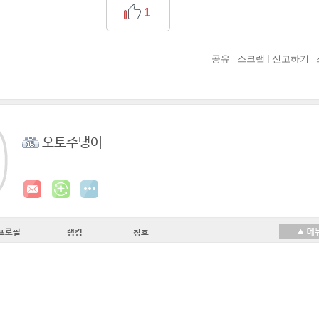
1
공유
스크랩
신고하기
오토주댕이
프로필
랭킹
칭호