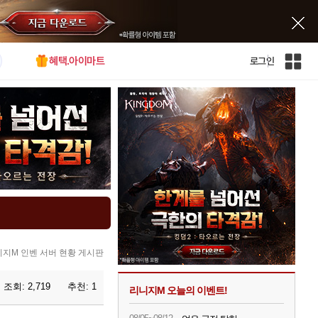
혜택.아이마트
로그인
인
벤
전
체
사
이
트
맵
지M 인벤 서버 현황 게시판
조회:
2,719
추천:
1
리니지M 오늘의 이벤트!