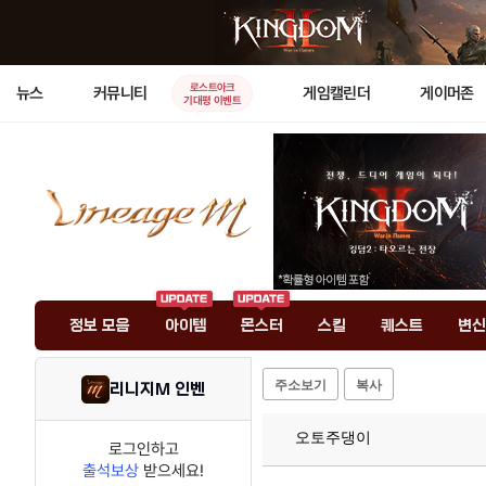
로스트아크
뉴스
커뮤니티
게임캘린더
게이머존
기대평 이벤트
정보 모음
아이템
몬스터
스킬
퀘스트
변신
주소보기
복사
리니지M 인벤
오토주댕이
로그인하고
출석보상
받으세요!