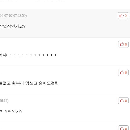
26-07-07 07:23:59)
공감
비공
0
 작업장인가요?
공감
비공
0
어쩌냐 ㅋㅋㅋㅋㅋㅋㅋㅋㅋㅋㅋㅋ
)
공감
비공
0
트없고 환부라 망쓰고 숨어도걸림
46:12)
공감
비공
0
펀치캐릭인가?
)
공감
비공
0