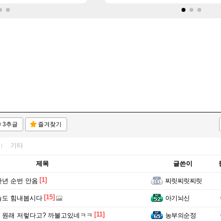
3추글
즐겨찾기
기타
제목
글쓴이
[1]
년 순번 안옴
찌릿찌릿찌릿
[15]
늘도 힘내봅시다
아기뇌신
[11]
 원래 저렇다고? 까불고있네ㅋㅋ
농부의순정