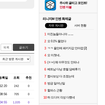
주사위 굴리고 포인트!
인벤 마블
리니지M 인벤 화제글
자유 게시판
서버 현황
1
미친놈들아니야 ㅡㅡ
2
오 0.1% 뚫었다
목록
글쓰기
3
ㅋㅋ 올만에 패키지값 안아깝 [2]
4
오 미쳣네..
5
(ㅎㅂ) 왜 아무것도 안되냐
6
베트남 다낭 호텔 담배후기
7
짭사보상 다 조졌는데
등록일
조회
추천
8
방금 일어난일
12:20
242
0
9
할파스 근황
08:56
705
0
10
하 드디어 각성 다했네
04:55
1,035
0