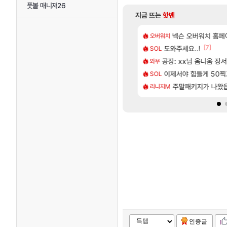
풋볼 매니저26
지금 뜨는
핫벤
[48]
짜 개웃기네 ㅋㅋ
사쿠라 마이 성우 정보 및 주요 필모
넥슨 오버워치 홈페이
모든 바우에라 업그레이
오버워치
비스트
[117]
[7]
프프 클릭 미스낫네
스오라 성우 정보 및 출연작 모음
도와주세요..!
카가미하라 하루 
SOL
아스오라
[134]
게트 본사에서 연락왔음
성소 위치 공략 (40개) - 귀환한 영혼 도전과제
공장: xx님 옴니움 장
8월 28일 넷플릭
와우
GTA6
[226]
 1위길드 내 대규모 인원이탈종용 추정사건
키츠 아키나 성우 정보 및 주요 필모
이제서야 힘들게 50찍고
[여행_국내] 남해 
SOL
여행
[16]
 헬스녀 레깅스핏 ㄷㄷ
로그 테스트를 마치고.. (feat. 리아)
[무무기획 · 새출발]
주말패키지가 나왔
리니지M
명조
인증글