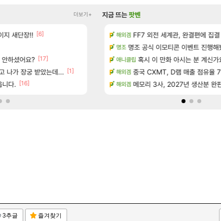
지금 뜨는
팟벤
더보기+
[6]
[16]
지 새단장!!
드 아이템 획득 위치 공략 (89개)
아떨린다 한시간후면
FF7 외전 세계관, 완결편에 집결
리니지M
해외겜
[5]
성우 정보 및 주요 필모
명조 공식 이모티콘 이벤트 진행해봤습니다! 참
대충 연구소요약
검은사막
명조
[17]
서 안하셨어요?
스에서 예고편 공개 예정
풍풍풍 군왕주차가 씹이득 가성비라
혹시 이 만화 아시는 분 계신가
검은사막
애니클립
[1]
[1]
[197]
 나가 장궁 받았는데...
독일마을
골드 파는 게 왜 쌀숭이임?
중국 CXMT, D램 매출 점유율 7%…
로아
해외겜
[16]
[
 기간 한정 의뢰 이벤트
읍니다.
현재 나무위키 실검 1위인 김규원
메모리 3사, 2027년 생산분 완
메이플
해외겜
3추글
즐겨찾기