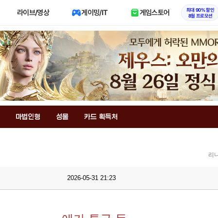
최대 90% 할인
라이브/영상
게이밍/IT
게임스토어
8월 프로모션
마법인형
성물
카드 획득처
리니
2026-05-31 21:23