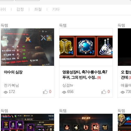
다이
감정
좌절
기타
득템
득템
득템
야수의 심장
영웅성장티, 축7수룡수정,축7
오 합
푸귀, 그외 반지, 수정..
건데
[9]
[1
전가복님
싱검tv
애플
172
0
656
0
73
득템
득템
득템