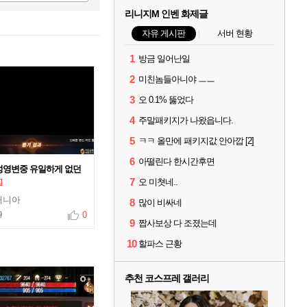
리니지M 인벤 화제글
자유 게시판
서버 현황
1
방금 일어난일
2
미친놈들아니야 ㅡㅡ
3
오 0.1% 뚫었다
4
주말패키지가 나왔읍니다.
5
ㅋㅋ 올만에 패키지값 안아깝 [2]
6
아떨린다 한시간후면
성영변중 유일하게 없던
7
오 미쳣네..
]
매니아
8
많이 비싸네
9
0
9
짭사보상 다 조졌는데
10
할파스 근황
추천 코스프레 갤러리