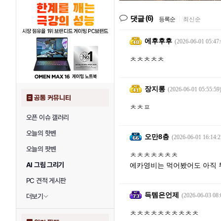
(6)
댓글
등록순
|
최신순
에후후후
(2026-06-01 05:47:
ㅊㅊㅊㅊㅊ
장지롱
(2026-06-01 05:55:59
공통 커뮤니티
ㅊㅊㅍ
오픈 이슈 갤러리
오늘의 핫벤
오만8층
(2026-06-01 16:14:2
오늘의 팟벤
ㅊㅊㅊㅊㅊㅊㅊ
AI 그림 그리기
에카영비는 먹어봤어도 아직 투
PC 견적 게시판
득템은언제
(2026-06-03 08:
더보기
ㅊㅊㅊㅊㅊㅊㅊㅊㅊㅊ