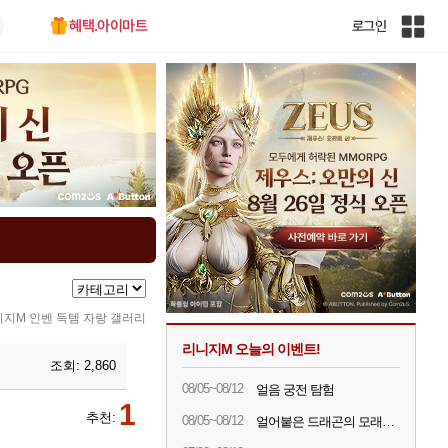
혜택.아이마트
로그인
인
벤
전
체
사
이
트
맵
지M 인벤 득템 자랑 갤러리
리니지M 오늘의 이벤트!
조회:
2,860
08/05~08/12
얼음 궁전 탐험
1
추천:
08/05~08/12
얼어붙은 드래곤의 모래시계