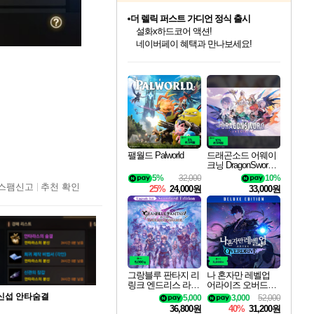
더 렐릭 퍼스트 가디언 정식 출시
설화x하드코어 액션!
네이버페이 혜택과 만나보세요!
인벤게임즈 8월 특별 할인!
드래곤소드: 어웨이크닝 입점!
문명 7 특별 할인!
마블 투혼 파이팅 소울즈 정식출시!
귀무자: 검의 길 예약 판매 중!
비스트 오브 리인카네이션 정식 출시!
커세어 코브 출시 기념 할인!
베데스다 40주년 기념 할인 중!
캡콤 프렌차이즈 할인 진행 중!
캡콤 일부 상품 상시 할인
스타워즈 은하계 레이서
로블록스 기프트 카드 공식 입점
인기 퍼블리셔 모음!
스팀으로 만나는 드래곤소드!
조선&고려 DLC 출시 예정
마블 히어로 총 출동&화려한 격투!
10% 할인과
게임프릭 신작 IP
해적'섬'을 발전시키자!
베데스다의 명작들을
몬헌, 바하 등 인기 IP를
몬헌 와일즈 & 드래곤즈 도그마2
인벤게임즈에서 10% 추가 적립
Robux를 가장 안전하고
최대 90% 할인가를 만나보세요!
네이버혜택과 함께 만나보세요!
50%할인&추가 적립까지!
네이버 포인트 혜택까지!
이니&베니 혜택까지!
네이버 혜택가와 함께 예약하세요!
할인&네이버혜택으로 만나보세요!
40주년 프로모션으로 만나보세요!
할인가에 만나보세요!
일부 에디션 상시 할인!
혜택으로 예약 판매 중
편안하게 충전하세요
팰월드 Palworld
드래곤소드 어웨이
크닝 DragonSword A
wakening
5%
32,000
10%
스팸신고
추천 확인
25%
24,000원
33,000원
그랑블루 판타지 리
나 혼자만 레벨업
링크 엔드리스 라그
어라이즈 오버드라
나로크 업그레이드
이브 디럭스 에디션
신섭 안타숨결
5,000
3,000
52,000
킷 Granblue Fantasy
Solo Leveling Arise
36,800원
40%
31,200원