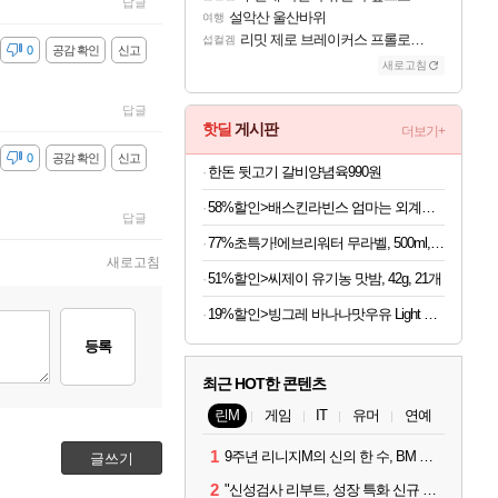
답글
설악산 울산바위
여행
리밋 제로 브레이커스 프롤로그 테스트 후기 영상 업로드
섭컬겜
감
0
공감 확인
신고
새로고침
답글
핫딜
게시판
더보기+
감
0
공감 확인
신고
한돈 뒷고기 갈비양념육990원
58%할인>배스킨라빈스 엄마는 외계인 초코볼, 32g, 6개입, 2개
답글
77%초특가!에브리워터 무라벨, 500ml, 40개
새로고침
51%할인>씨제이 유기농 맛밤, 42g, 21개
19%할인>빙그레 바나나맛우유 Light 단지우유, 240ml, 24개
등록
최근 HOT한 콘텐츠
린M
게임
IT
유머
연예
1
9주년 리니지M의 신의 한 수, BM 장비 아데나 판매 예고
글쓰기
2
"신성검사 리부트, 성장 특화 신규 서버" 리니지M 3월 업데이트 예고