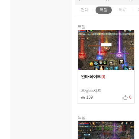
전체
득템
러쉬
득템
안타 레이드
[1]
프랑스치즈
139
0
득템