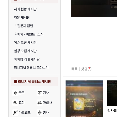
서버 현황 게시판
자유 게시판
└
질문과 답변
└
패치 · 이벤트 · 소식
이슈 토론 게시판
혈맹 모집 게시판
아이템 거래 게시판
리니지M 유튜브 모아보기
목록
|
댓글(
6
)
리니지M 클래스 게시판
군주
기사
요정
마법사
감사합
다크엘프
총사