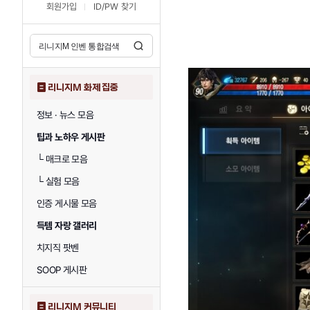
회원가입
ID/PW 찾기
리니지M 화제 집중
정보 · 뉴스 모음
팁과 노하우 게시판
└
매크로 모음
└
실험 모음
인증 게시물 모음
득템 자랑 갤러리
치지직 팟벤
SOOP 게시판
리니지M 커뮤니티