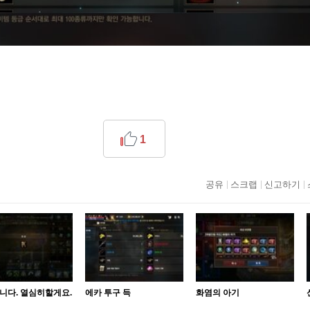
1
공유
스크랩
신고하기
니다. 열심히할게요.
에카 투구 득
화염의 아기