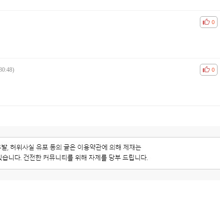
공감
비공
0
30:48)
공감
비공
0