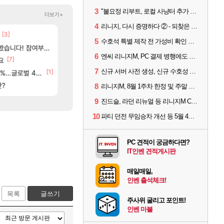
3
"불요정 리부트, 로컬 사냥터 추가 예정" 리니지M 9주년 업데이트 예고
더보기+
4
리니지, 다시 증명하다 ② - 되찾은 모바일 왕좌
[3]
[48]
ㅇㅂ)진짜 개웃기네 ㅋㅋ
아사쿠라 마이 성우 정보 및 주요 필모
메이플
아스오라
5
수호석 특별 제작 전 가성비 확인 필수! 3월 2주차 업데이트 이슈
[117]
여부터 추첨까지????
씨발 컬프프 클릭 미스낫네
아스오라 성우 정보 및 출연작 모음
메이플
아스오라
6
엔씨 리니지M, PC 결제 병행에도 모바일 '매출 1위' 탈환
[7]
[9]
[134]
고 ????
요
파리바게트 본사에서 연락왔음
모든 성소 위치 공략 (40개) - 귀환한 영혼 도전과
메이플
비스트
7
신규 서버 사전 생성, 신규 수호성 추가 등 3월 1주차 업데이트 이슈
[1]
[2
글로벌 4위로 부상
베라서버 1위길드 내 대규모 인원이탈종용 추정사건
아키츠 아키나 성우 정보 및 주요 필모
메이플
아스오라
84]
[16]
판?
02년생 헬스녀 레깅스핏 ㄷㄷ
프롤로그 테스트를 마치고.. (feat. 리아)
FCO
리밋제로
8
리니지M, 8월 1주차 한정 및 주말 제작 정보
9
진드슬, 라던 리뉴얼 등 리니지M ContiNew 업데이트 핵심 요약
10
파티 던전 무임승차 개선 등 5월 4주차 업데이트 이슈
PC 견적이 궁금하다면?
IT인벤 견적게시판
매일매일,
인벤 출석체크!
목록
글쓰기
주사위 굴리고 포인트!
인벤 마블