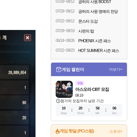
07/29~08/12
공허의 사원 BOOST
07/29~08/12
공허의 사원 명예의 전당
07/22~08/12
몬스터 도감
07/29~08/19
시련의 탑
06/24~08/26
PHOENIX 시즌 패스
07/22~09/23
HOT SUMMER 시즌 패스
게임 캘린더
더보기+
모집
아스오라 CBT 모집
08.19
참가자 모집까지 남은 기간
10
20
58
05
Days
Hours
Min
Sec
게임 핫딜 (PC/스팀)
스토어+