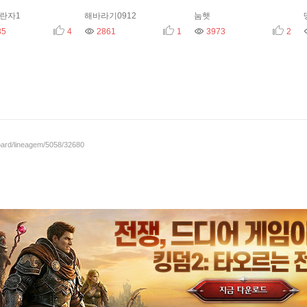
란자1
해바라기0912
눔햇
85
추천
조회
4
2861
추천
조회
1
3973
추천
조회
2
board/lineagem/5058/32680