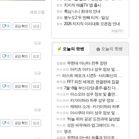
치지직 애플TV 앱 출시
정보
룩삼 니니 초대석 안내
정보
새로고침
봉누도2 두 번째 티저 - 일상
클립
2026 치지직 이리대회 오픈컵 안내
정보
감
0
공감 확인
신고
더보기+
답글
오늘의 팟벤
오늘의 핫벤
감
0
공감 확인
신고
무한대 아난타 전투 장면
섭컬겜
아키츠 아키나 성우 정보 및 주요 필모
아스오라
답글
라스트 에포크 시즌5 - 서리화신의 분노 티저
PV
FF7 외전 세계관, 완결편에 집결
해외겜
감
0
공감 확인
신고
7월~8월 부산-단양-충주-울진 다녀왔어요~
여행
아스오라 성우 정보 및 출연작 모음
아스오라
카가미하라 하루 성우 정보 및 주요 필모
아스오라
캐릭터 소개 - 카가미하라 하루
아스오라
답글
아사쿠라 마이 성우 정보 및 주요 필모
아스오라
'하늘 위의 공포' 도전과제 달성법
비스트
감
0
공감 확인
신고
모든 바우에라 업그레이드 아이템 획득 위치 공략 (89개)
비스트
명조
명조
무한대 아난타 유출과 앞으로의 예상 (루머)
섭컬겜