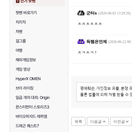
인기 팟벤
팟벤 바로가기
군터s
(2026-06-03 13:29:29)
치지직
ㅊㅊㅊㅊㅊㅊ
차벤
걸그룹
득템은언제
(2026-06-22 08:
여행
ㅊㅋㅊㅋ !
해외게임정보
게임 영상
HyperX OMEN
브이 라이징
일곱 개의 대죄: Origin
몬스터헌터 스토리즈3
바이오하자드 레퀴엠
목록
다음글
이전글
드래곤 퀘스트7