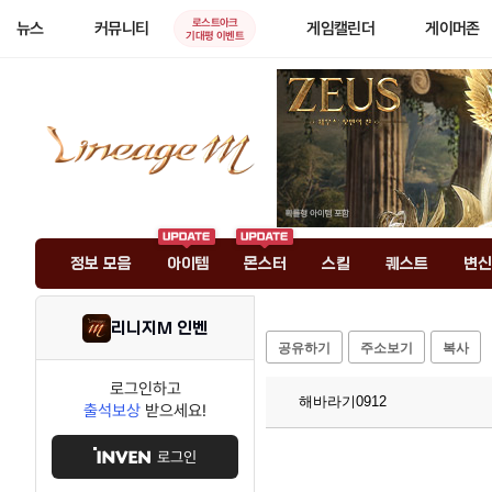
로스트아크
뉴스
커뮤니티
게임캘린더
게이머존
기대평 이벤트
정보 모음
아이템
몬스터
스킬
퀘스트
변신
리니지M 인벤
공유하기
주소보기
복사
로그인하고
해바라기0912
출석보상
받으세요!
로그인