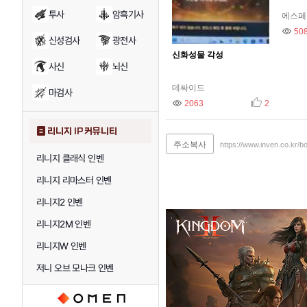
투사
암흑기사
에스페
조회
50
신성검사
광전사
신화성물 각성
사신
뇌신
데싸이드
마검사
조회
2063
추천
2
리니지 IP 커뮤니티
주소복사
https://www.inven.co.kr/
리니지 클래식 인벤
리니지 리마스터 인벤
리니지2 인벤
리니지2M 인벤
리니지W 인벤
저니 오브 모나크 인벤